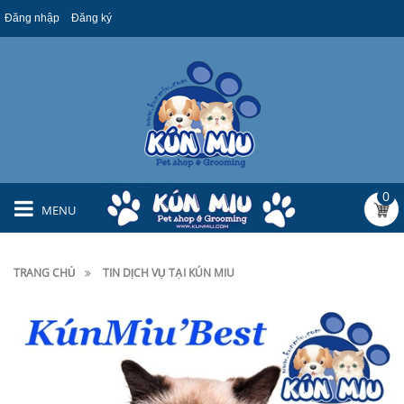
Đăng nhập
Đăng ký
0
MENU
TRANG CHỦ
TIN DỊCH VỤ TẠI KÚN MIU