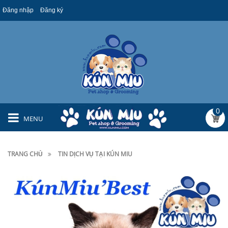
Đăng nhập
Đăng ký
0
MENU
TRANG CHỦ
TIN DỊCH VỤ TẠI KÚN MIU