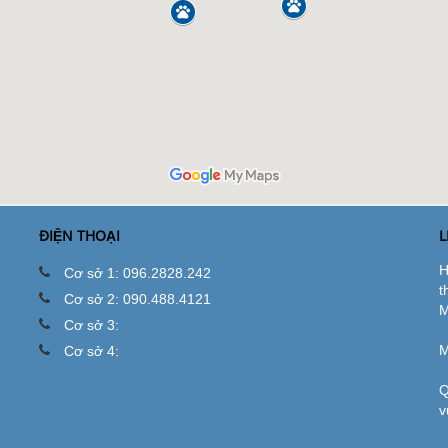
ĐIỆN THOẠI
L
H
Cơ sở 1: 096.2828.242
t
Cơ sở 2: 090.488.4121
M
Cơ sở 3:
M
Cơ sở 4:
Q
v