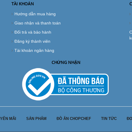
TÀI KHOẢN
C
Hướng dẫn mua hàng
Giao nhận và thanh toán
Đổi trả và bảo hành
C
k
Đăng ký thành viên
Tài khoản ngân hàng
CHỨNG NHẬN
YẾN MÃI
SẢN PHẨM
ĐỒ ĂN CHOPCHEF
TIN TỨC
ĐƠ