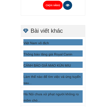
CHỌN HÀNG
Bài viết khác
Việt Nam vô địch
Thông báo tăng giá Royal Canin
CẢNH BÁO GIẢ MẠO KÚN MIU
Làm thế nào để tìm việc và ứng tuyển
sau...
Hà Nội chưa xử phạt người không rọ
mõm chó...