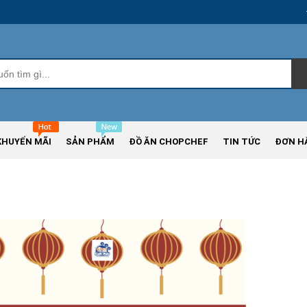
KHUYẾN MÃI
SẢN PHẨM
ĐỒ ĂN CHOPCHEF
TIN TỨC
ĐƠN H