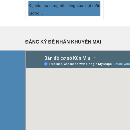
Đọ sắc thú cưng nổi tiếng của loạt thần
tượng...
ĐĂNG KÝ ĐỂ NHẬN KHUYẾN MẠI