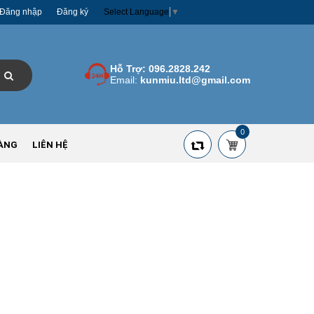
Đăng nhập
Đăng ký
Select Language
▼
Hỗ Trợ:
096.2828.242
Email:
kunmiu.ltd@gmail.com
0
ÀNG
LIÊN HỆ