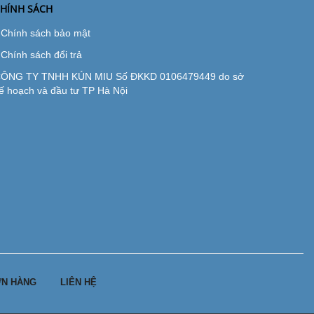
HÍNH SÁCH
Chính sách bảo mật
Chính sách đổi trả
ÔNG TY TNHH KÚN MIU Số ĐKKD 0106479449 do sở
ế hoạch và đầu tư TP Hà Nội
N HÀNG
LIÊN HỆ