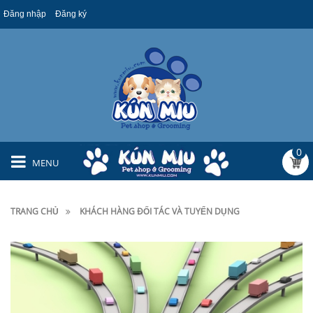
Đăng nhập
Đăng ký
0
MENU
TRANG CHỦ
KHÁCH HÀNG ĐỐI TÁC VÀ TUYỂN DỤNG