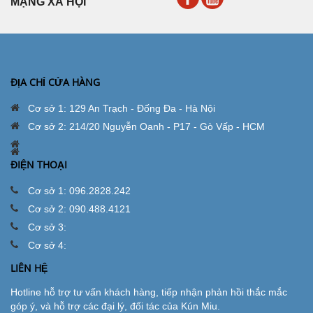
MẠNG XÃ HỘI
ĐỊA CHỈ CỬA HÀNG
Cơ sở 1: 129 An Trạch - Đống Đa - Hà Nội
Cơ sở 2: 214/20 Nguyễn Oanh - P17 - Gò Vấp - HCM
ĐIỆN THOẠI
Cơ sở 1: 096.2828.242
Cơ sở 2: 090.488.4121
Cơ sở 3:
Cơ sở 4:
LIÊN HỆ
Hotline hỗ trợ tư vấn khách hàng, tiếp nhận phản hồi thắc mắc
góp ý, và hỗ trợ các đại lý, đối tác của Kún Miu.