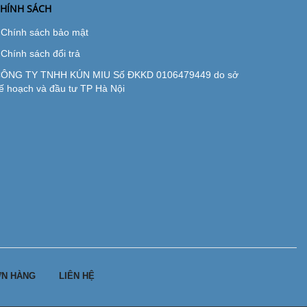
HÍNH SÁCH
Chính sách bảo mật
Chính sách đổi trả
ÔNG TY TNHH KÚN MIU Số ĐKKD 0106479449 do sở
ế hoạch và đầu tư TP Hà Nội
N HÀNG
LIÊN HỆ