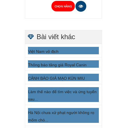
CHỌN HÀNG
Bài viết khác
Việt Nam vô địch
Thông báo tăng giá Royal Canin
CẢNH BÁO GIẢ MẠO KÚN MIU
Làm thế nào để tìm việc và ứng tuyển
sau...
Hà Nội chưa xử phạt người không rọ
mõm chó...