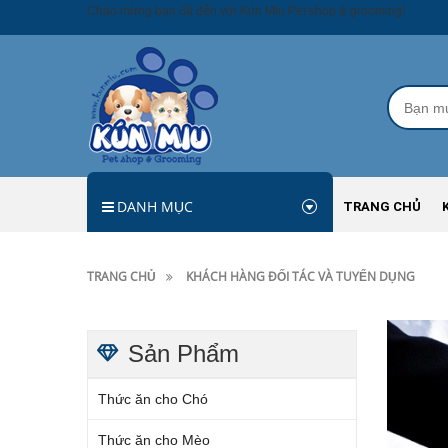
Chào mừng bạn đã đến với Kún Miu Pet shop & grooming!
DANH MỤC
TRANG CHỦ
TRANG CHỦ
KHÁCH HÀNG ĐỐI TÁC VÀ TUYỂN DỤNG
Sản Phẩm
Thức ăn cho Chó
Thức ăn cho Mèo