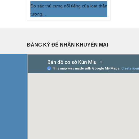
Đọ sắc thú cưng nổi tiếng của loạt thần
tượng...
ĐĂNG KÝ ĐỂ NHẬN KHUYẾN MẠI