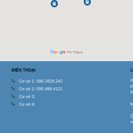
ĐIỆN THOẠI
L
H
Cơ sở 1: 096.2828.242
t
Cơ sở 2: 090.488.4121
M
Cơ sở 3:
M
Cơ sở 4:
Q
v