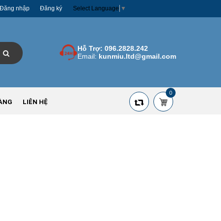
Đăng nhập
Đăng ký
Select Language
▼
Hỗ Trợ:
096.2828.242
Email:
kunmiu.ltd@gmail.com
0
ÀNG
LIÊN HỆ