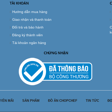
TÀI KHOẢN
C
Hướng dẫn mua hàng
Giao nhận và thanh toán
Đổi trả và bảo hành
C
k
Đăng ký thành viên
Tài khoản ngân hàng
CHỨNG NHẬN
YẾN MÃI
SẢN PHẨM
ĐỒ ĂN CHOPCHEF
TIN TỨC
ĐƠ