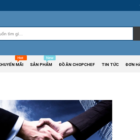
KHUYẾN MÃI
SẢN PHẨM
ĐỒ ĂN CHOPCHEF
TIN TỨC
ĐƠN H