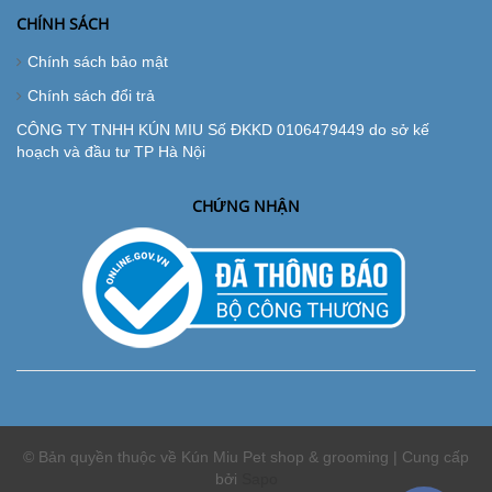
CHÍNH SÁCH
Chính sách bảo mật
Chính sách đổi trả
CÔNG TY TNHH KÚN MIU Số ĐKKD 0106479449 do sở kế
hoạch và đầu tư TP Hà Nội
CHỨNG NHẬN
© Bản quyền thuộc về Kún Miu Pet shop & grooming | Cung cấp
bởi
Sapo