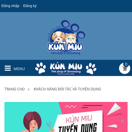
Đăng nhập
Đăng ký
0
MENU
TRANG CHỦ
KHÁCH HÀNG ĐỐI TÁC VÀ TUYỂN DỤNG