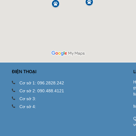
ĐIỆN THOẠI
L
H
Cơ sở 1: 096.2828.242
t
Cơ sở 2: 090.488.4121
M
Cơ sở 3:
M
Cơ sở 4:
Q
v