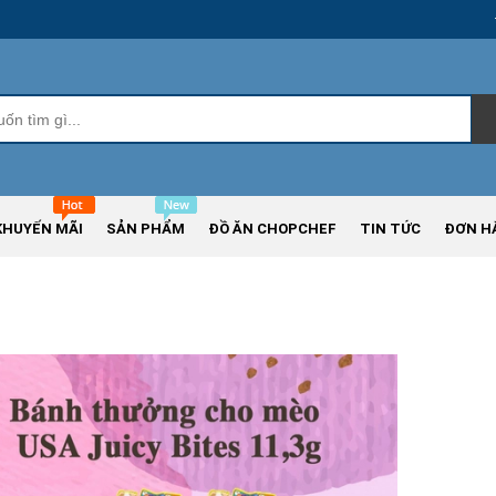
KHUYẾN MÃI
SẢN PHẨM
ĐỒ ĂN CHOPCHEF
TIN TỨC
ĐƠN H