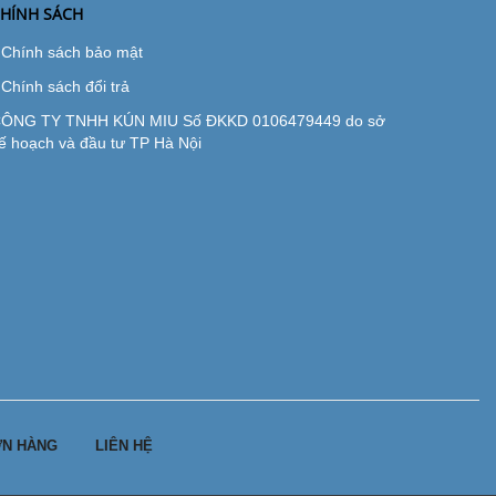
HÍNH SÁCH
Chính sách bảo mật
Chính sách đổi trả
ÔNG TY TNHH KÚN MIU Số ĐKKD 0106479449 do sở
ế hoạch và đầu tư TP Hà Nội
N HÀNG
LIÊN HỆ