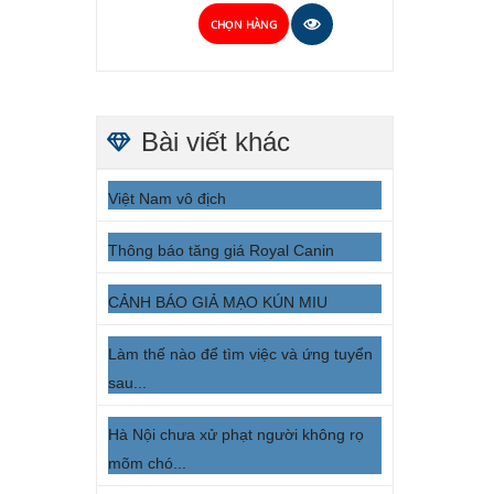
CHỌN HÀNG
Bài viết khác
Việt Nam vô địch
Thông báo tăng giá Royal Canin
CẢNH BÁO GIẢ MẠO KÚN MIU
Làm thế nào để tìm việc và ứng tuyển
sau...
Hà Nội chưa xử phạt người không rọ
mõm chó...