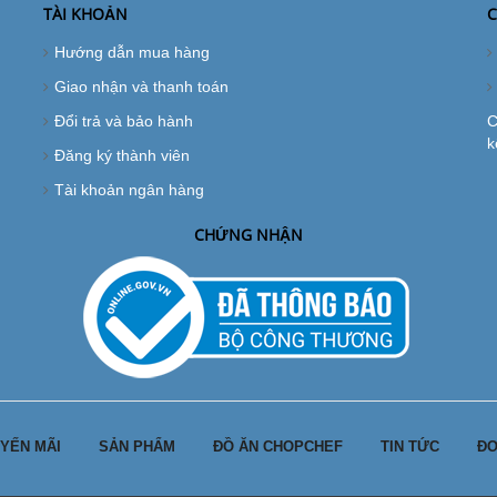
TÀI KHOẢN
C
Hướng dẫn mua hàng
Giao nhận và thanh toán
Đổi trả và bảo hành
C
k
Đăng ký thành viên
Tài khoản ngân hàng
CHỨNG NHẬN
YẾN MÃI
SẢN PHẨM
ĐỒ ĂN CHOPCHEF
TIN TỨC
ĐƠ