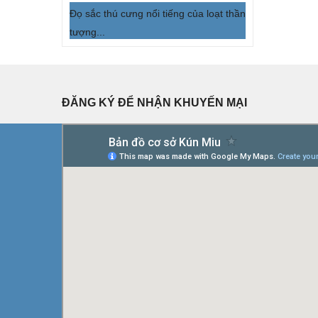
Đọ sắc thú cưng nổi tiếng của loạt thần
tượng...
ĐĂNG KÝ ĐỂ NHẬN KHUYẾN MẠI