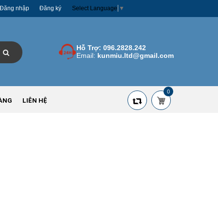
Đăng nhập
Đăng ký
Select Language
▼
Hỗ Trợ:
096.2828.242
Email:
kunmiu.ltd@gmail.com
0
ÀNG
LIÊN HỆ