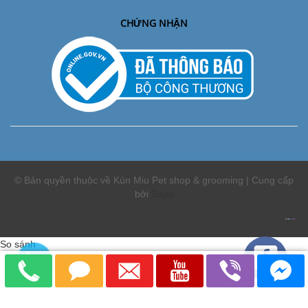
CHỨNG NHẬN
© Bản quyền thuộc về Kún Miu Pet shop & grooming | Cung cấp
bởi
Sapo
So sánh