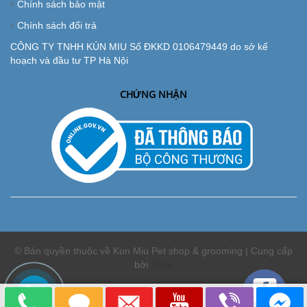
Chính sách bảo mật
Chính sách đổi trả
CÔNG TY TNHH KÚN MIU Số ĐKKD 0106479449 do sở kế
hoạch và đầu tư TP Hà Nội
CHỨNG NHẬN
© Bản quyền thuộc về Kún Miu Pet shop & grooming | Cung cấp
bởi
Sapo