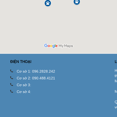
ĐIỆN THOẠI
L
H
Cơ sở 1: 096.2828.242
t
Cơ sở 2: 090.488.4121
M
Cơ sở 3:
M
Cơ sở 4:
Q
v