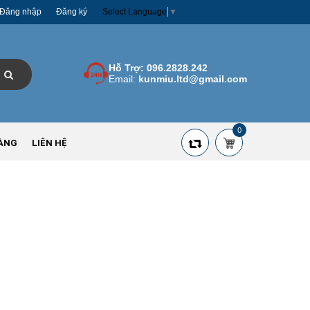
Đăng nhập
Đăng ký
Select Language
▼
Hỗ Trợ:
096.2828.242
Email:
kunmiu.ltd@gmail.com
0
ÀNG
LIÊN HỆ