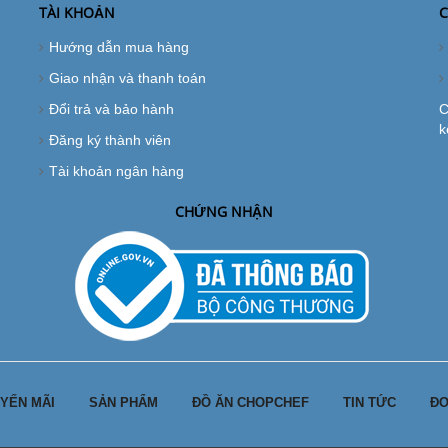
TÀI KHOẢN
C
Hướng dẫn mua hàng
Giao nhận và thanh toán
Đổi trả và bảo hành
C
k
Đăng ký thành viên
Tài khoản ngân hàng
CHỨNG NHẬN
YẾN MÃI
SẢN PHẨM
ĐỒ ĂN CHOPCHEF
TIN TỨC
ĐƠ