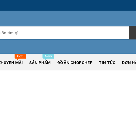
KHUYẾN MÃI
SẢN PHẨM
ĐỒ ĂN CHOPCHEF
TIN TỨC
ĐƠN H