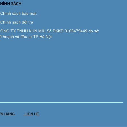
HÍNH SÁCH
Chính sách bảo mật
Chính sách đổi trả
ÔNG TY TNHH KÚN MIU Số ĐKKD 0106479449 do sở
ế hoạch và đầu tư TP Hà Nội
N HÀNG
LIÊN HỆ