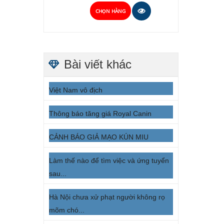
CHỌN HÀNG
Bài viết khác
Việt Nam vô địch
Thông báo tăng giá Royal Canin
CẢNH BÁO GIẢ MẠO KÚN MIU
Làm thế nào để tìm việc và ứng tuyển
sau...
Hà Nội chưa xử phạt người không rọ
mõm chó...