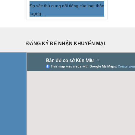
Đọ sắc thú cưng nổi tiếng của loạt thần
tượng...
ĐĂNG KÝ ĐỂ NHẬN KHUYẾN MẠI