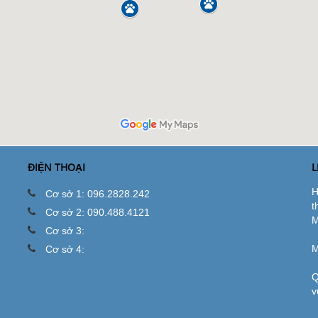
ĐIỆN THOẠI
L
H
Cơ sở 1: 096.2828.242
t
Cơ sở 2: 090.488.4121
M
Cơ sở 3:
M
Cơ sở 4:
Q
v