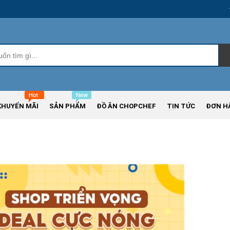
KHUYẾN MÃI
SẢN PHẨM
ĐỒ ĂN CHOPCHEF
TIN TỨC
ĐƠN H