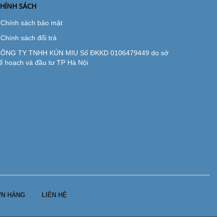
HÍNH SÁCH
Chính sách bảo mật
Chính sách đổi trả
ÔNG TY TNHH KÚN MIU Số ĐKKD 0106479449 do sở
ế hoạch và đầu tư TP Hà Nội
N HÀNG
LIÊN HỆ