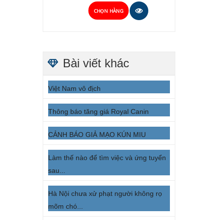
CHỌN HÀNG
Bài viết khác
Việt Nam vô địch
Thông báo tăng giá Royal Canin
CẢNH BÁO GIẢ MẠO KÚN MIU
Làm thế nào để tìm việc và ứng tuyển
sau...
Hà Nội chưa xử phạt người không rọ
mõm chó...