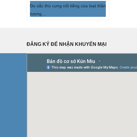
Đọ sắc thú cưng nổi tiếng của loạt thần
tượng...
ĐĂNG KÝ ĐỂ NHẬN KHUYẾN MẠI