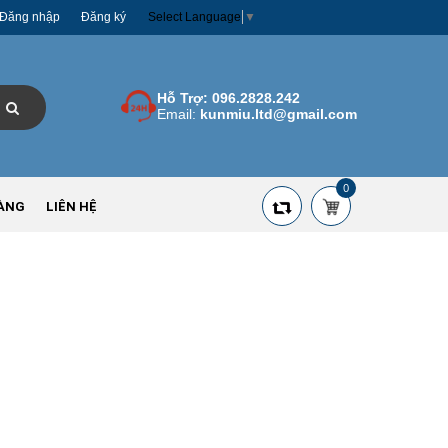
Đăng nhập
Đăng ký
Select Language
▼
Hỗ Trợ:
096.2828.242
Email:
kunmiu.ltd@gmail.com
0
ÀNG
LIÊN HỆ