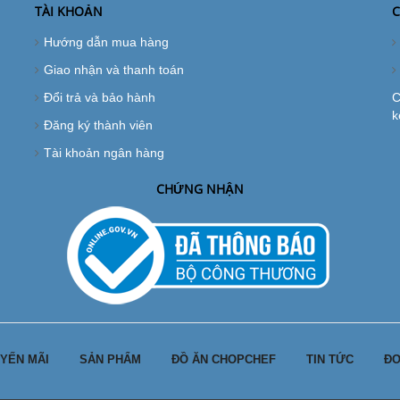
TÀI KHOẢN
C
Hướng dẫn mua hàng
Giao nhận và thanh toán
Đổi trả và bảo hành
C
k
Đăng ký thành viên
Tài khoản ngân hàng
CHỨNG NHẬN
YẾN MÃI
SẢN PHẨM
ĐỒ ĂN CHOPCHEF
TIN TỨC
ĐƠ