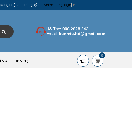
Đăng nhập
Đăng ký
Select Language
▼
Hỗ Trợ:
096.2828.242
Email:
kunmiu.ltd@gmail.com
0
ÀNG
LIÊN HỆ