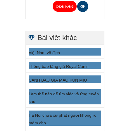
CHỌN HÀNG
Bài viết khác
Việt Nam vô địch
Thông báo tăng giá Royal Canin
CẢNH BÁO GIẢ MẠO KÚN MIU
Làm thế nào để tìm việc và ứng tuyển
sau...
Hà Nội chưa xử phạt người không rọ
mõm chó...