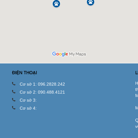
ĐIỆN THOẠI
L
H
Cơ sở 1: 096.2828.242
t
Cơ sở 2: 090.488.4121
M
Cơ sở 3:
M
Cơ sở 4:
Q
v