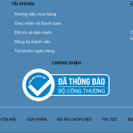
TÀI KHOẢN
C
Hướng dẫn mua hàng
Giao nhận và thanh toán
Đổi trả và bảo hành
C
k
Đăng ký thành viên
Tài khoản ngân hàng
CHỨNG NHẬN
YẾN MÃI
SẢN PHẨM
ĐỒ ĂN CHOPCHEF
TIN TỨC
ĐƠ