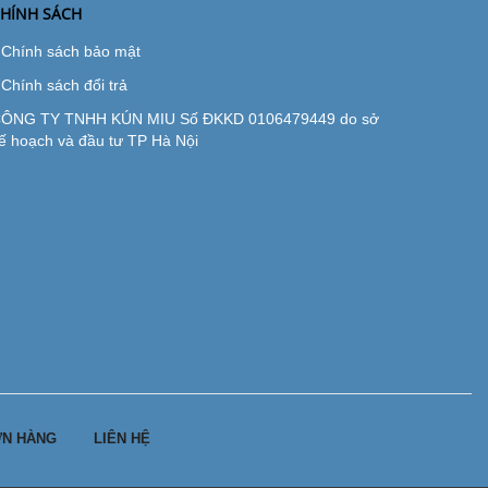
HÍNH SÁCH
Chính sách bảo mật
Chính sách đổi trả
ÔNG TY TNHH KÚN MIU Số ĐKKD 0106479449 do sở
ế hoạch và đầu tư TP Hà Nội
N HÀNG
LIÊN HỆ