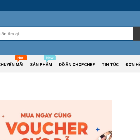
KHUYẾN MÃI
SẢN PHẨM
ĐỒ ĂN CHOPCHEF
TIN TỨC
ĐƠN H