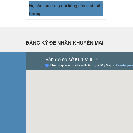
Đọ sắc thú cưng nổi tiếng của loạt thần
tượng...
ĐĂNG KÝ ĐỂ NHẬN KHUYẾN MẠI