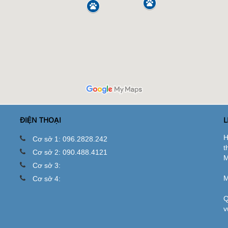
ĐIỆN THOẠI
L
H
Cơ sở 1: 096.2828.242
t
Cơ sở 2: 090.488.4121
M
Cơ sở 3:
M
Cơ sở 4:
Q
v