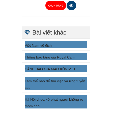
CHỌN HÀNG
Bài viết khác
Việt Nam vô địch
Thông báo tăng giá Royal Canin
CẢNH BÁO GIẢ MẠO KÚN MIU
Làm thế nào để tìm việc và ứng tuyển
sau...
Hà Nội chưa xử phạt người không rọ
mõm chó...