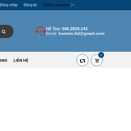
Đăng nhập
Đăng ký
Select Language
▼
Hỗ Trợ:
096.2828.242
Email:
kunmiu.ltd@gmail.com
0
ÀNG
LIÊN HỆ