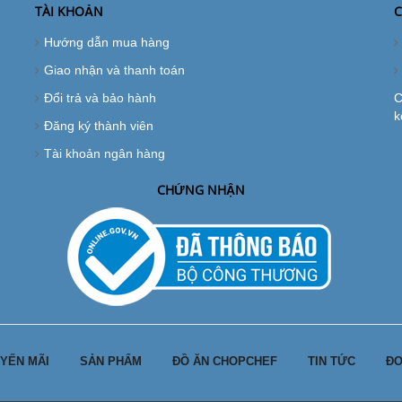
TÀI KHOẢN
C
Hướng dẫn mua hàng
Giao nhận và thanh toán
Đổi trả và bảo hành
C
k
Đăng ký thành viên
Tài khoản ngân hàng
CHỨNG NHẬN
YẾN MÃI
SẢN PHẨM
ĐỒ ĂN CHOPCHEF
TIN TỨC
ĐƠ