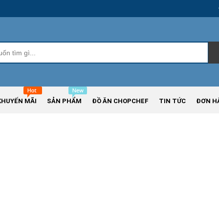
KHUYẾN MÃI
SẢN PHẨM
ĐỒ ĂN CHOPCHEF
TIN TỨC
ĐƠN H