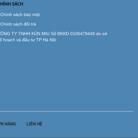
HÍNH SÁCH
Chính sách bảo mật
Chính sách đổi trả
ÔNG TY TNHH KÚN MIU Số ĐKKD 0106479449 do sở
ế hoạch và đầu tư TP Hà Nội
N HÀNG
LIÊN HỆ