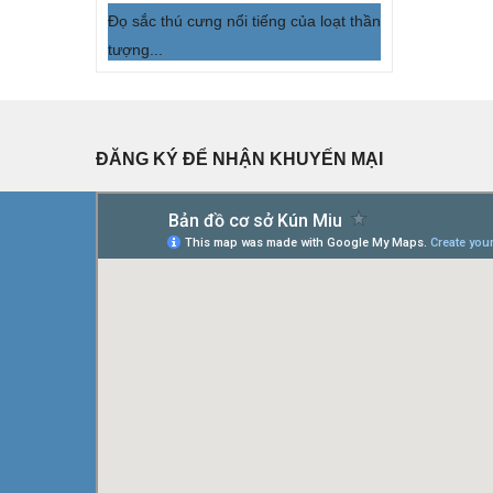
Đọ sắc thú cưng nổi tiếng của loạt thần
tượng...
ĐĂNG KÝ ĐỂ NHẬN KHUYẾN MẠI