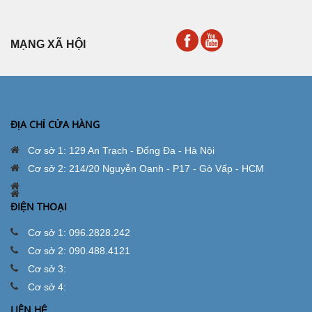
MẠNG XÃ HỘI
ĐỊA CHỈ CỬA HÀNG
Cơ sở 1: 129 An Trạch - Đống Đa - Hà Nội
Cơ sở 2: 214/20 Nguyễn Oanh - P17 - Gò Vấp - HCM
ĐIỆN THOẠI
Cơ sở 1: 096.2828.242
Cơ sở 2: 090.488.4121
Cơ sở 3:
Cơ sở 4:
LIÊN HỆ