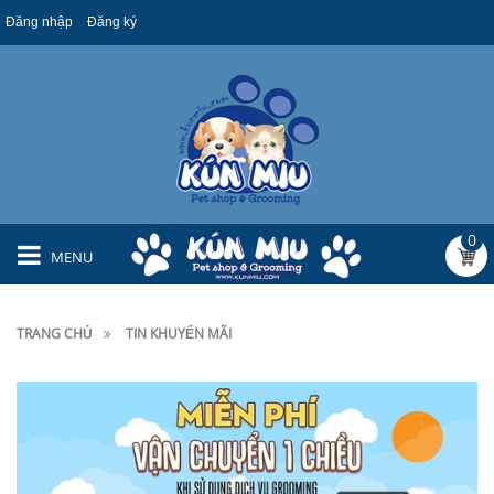
Đăng nhập
Đăng ký
0
MENU
TRANG CHỦ
TIN KHUYẾN MÃI