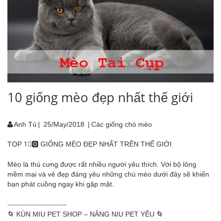
10 giống mèo đẹp nhất thế giới
Anh Tú
|
25/May/2018
|
Các giống chó mèo
TOP
1⃣
🅾
GIỐNG MÈO ĐẸP NHẤT TRÊN THẾ GIỚI
Mèo là thú cưng được rất nhiều người yêu thích. Với bộ lông
mềm mại và vẻ đẹp đáng yêu những chú mèo dưới đây sẽ khiến
bạn phát cuồng ngay khi gặp mặt.
------------------------
🌀
KÚN MIU PET SHOP
– NÂNG NIU PET YÊU
🌀