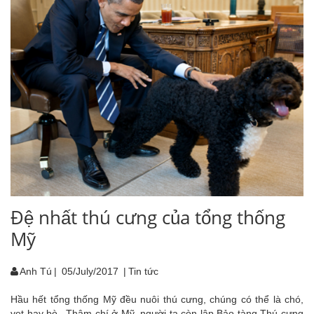
Đệ nhất thú cưng của tổng thống
Mỹ
Anh Tú
|
05/July/2017
|
Tin tức
Hầu hết tổng thống Mỹ đều nuôi thú cưng, chúng có thể là chó,
vẹt hay bò...Thậm chí ở Mỹ, người ta còn lập Bảo tàng Thú cưng