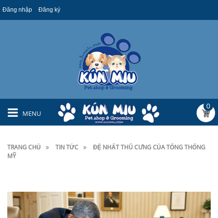
Đăng nhập
Đăng ký
0
MENU
TRANG CHỦ
TIN TỨC
ĐỆ NHẤT THÚ CƯNG CỦA TỔNG THỐNG
MỸ