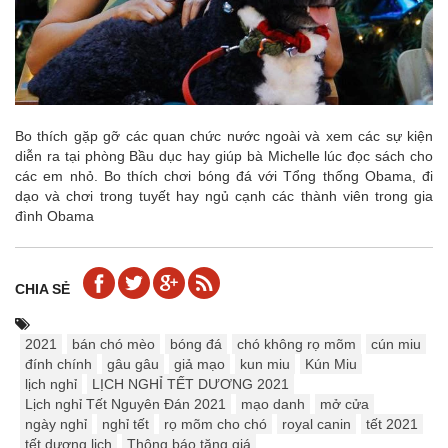
Bo thích gặp gỡ các quan chức nước ngoài và xem các sự kiện
diễn ra tại phòng Bầu dục hay giúp bà Michelle lúc đọc sách cho
các em nhỏ. Bo thích chơi bóng đá với Tổng thống Obama, đi
dạo và chơi trong tuyết hay ngủ cạnh các thành viên trong gia
đình Obama
CHIA SẺ
2021
bán chó mèo
bóng đá
chó không rọ mõm
cún miu
đính chính
gâu gâu
giả mạo
kun miu
Kún Miu
lịch nghỉ
LỊCH NGHỈ TẾT DƯƠNG 2021
Lịch nghỉ Tết Nguyên Đán 2021
mạo danh
mở cửa
ngày nghỉ
nghỉ tết
rọ mõm cho chó
royal canin
tết 2021
tết dương lịch
Thông báo tăng giá