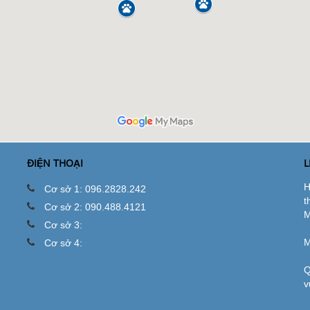
ĐIỆN THOẠI
L
H
Cơ sở 1: 096.2828.242
t
Cơ sở 2: 090.488.4121
M
Cơ sở 3:
M
Cơ sở 4:
Q
v