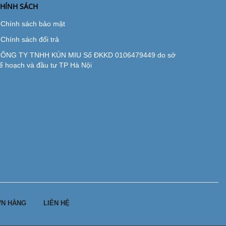
HÍNH SÁCH
Chính sách bảo mật
Chính sách đổi trả
ÔNG TY TNHH KÚN MIU Số ĐKKD 0106479449 do sở
ế hoạch và đầu tư TP Hà Nội
N HÀNG
LIÊN HỆ