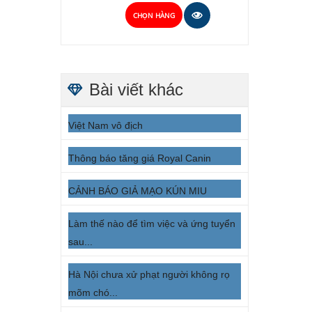
CHỌN HÀNG
Bài viết khác
Việt Nam vô địch
Thông báo tăng giá Royal Canin
CẢNH BÁO GIẢ MẠO KÚN MIU
Làm thế nào để tìm việc và ứng tuyển
sau...
Hà Nội chưa xử phạt người không rọ
mõm chó...