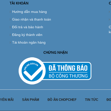
TÀI KHOẢN
C
Hướng dẫn mua hàng
Giao nhận và thanh toán
Đổi trả và bảo hành
C
k
Đăng ký thành viên
Tài khoản ngân hàng
CHỨNG NHẬN
YẾN MÃI
SẢN PHẨM
ĐỒ ĂN CHOPCHEF
TIN TỨC
ĐƠ