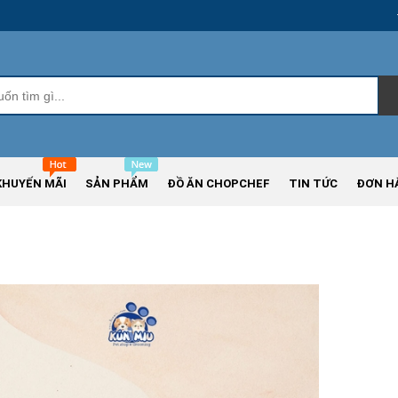
KHUYẾN MÃI
SẢN PHẨM
ĐỒ ĂN CHOPCHEF
TIN TỨC
ĐƠN H