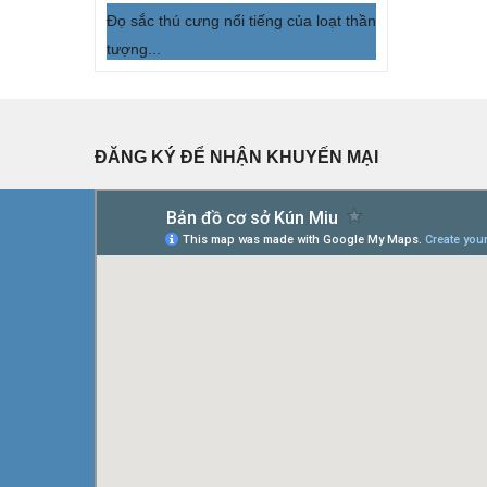
Đọ sắc thú cưng nổi tiếng của loạt thần
tượng...
ĐĂNG KÝ ĐỂ NHẬN KHUYẾN MẠI