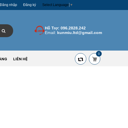
Đăng nhập
Đăng ký
Select Language
▼
Hỗ Trợ:
096.2828.242
Email:
kunmiu.ltd@gmail.com
0
ÀNG
LIÊN HỆ