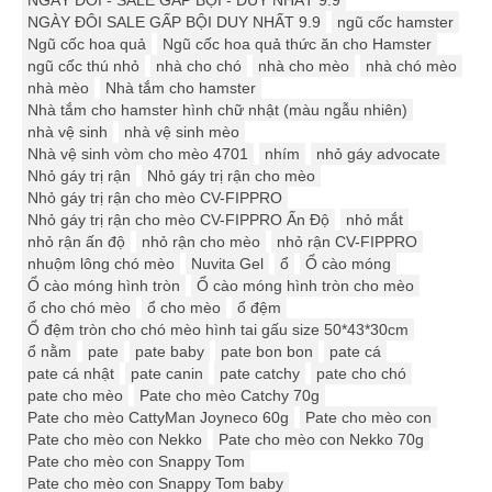
NGÀY ĐÔI - SALE GẤP BỘI - DUY NHẤT 9.9
NGÀY ĐÔI SALE GẤP BỘI DUY NHẤT 9.9
ngũ cốc hamster
Ngũ cốc hoa quả
Ngũ cốc hoa quả thức ăn cho Hamster
ngũ cốc thú nhỏ
nhà cho chó
nhà cho mèo
nhà chó mèo
nhà mèo
Nhà tắm cho hamster
Nhà tắm cho hamster hình chữ nhật (màu ngẫu nhiên)
nhà vệ sinh
nhà vệ sinh mèo
Nhà vệ sinh vòm cho mèo 4701
nhím
nhỏ gáy advocate
Nhỏ gáy trị rận
Nhỏ gáy trị rận cho mèo
Nhỏ gáy trị rận cho mèo CV-FIPPRO
Nhỏ gáy trị rận cho mèo CV-FIPPRO Ấn Độ
nhỏ mắt
nhỏ rận ấn độ
nhỏ rận cho mèo
nhỏ rận CV-FIPPRO
nhuộm lông chó mèo
Nuvita Gel
ổ
Ổ cào móng
Ổ cào móng hình tròn
Ổ cào móng hình tròn cho mèo
ổ cho chó mèo
ổ cho mèo
ổ đệm
Ổ đệm tròn cho chó mèo hình tai gấu size 50*43*30cm
ổ nằm
pate
pate baby
pate bon bon
pate cá
pate cá nhật
pate canin
pate catchy
pate cho chó
pate cho mèo
Pate cho mèo Catchy 70g
Pate cho mèo CattyMan Joyneco 60g
Pate cho mèo con
Pate cho mèo con Nekko
Pate cho mèo con Nekko 70g
Pate cho mèo con Snappy Tom
Pate cho mèo con Snappy Tom baby