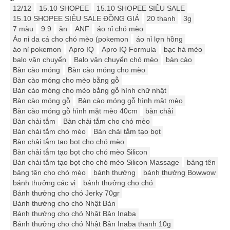
12/12
15.10 SHOPEE
15.10 SHOPEE SIÊU SALE
15.10 SHOPEE SIÊU SALE ĐỒNG GIÁ
20 thanh
3g
7 màu
9.9
ăn
ANF
áo nỉ chó mèo
Áo nỉ da cá cho chó mèo (pokemon
áo nỉ lợn hồng
áo nỉ pokemon
Apro IQ
Apro IQ Formula
bạc hà mèo
balo vận chuyển
Balo vận chuyển chó mèo
bàn cào
Bàn cào móng
Bàn cào móng cho mèo
Bàn cào móng cho mèo bằng gỗ
Bàn cào móng cho mèo bằng gỗ hình chữ nhật
Bàn cào móng gỗ
Bàn cào móng gỗ hình mặt mèo
Bàn cào móng gỗ hình mặt mèo 40cm
bàn chải
Bàn chải tắm
Bàn chải tắm cho chó mèo
Bàn chải tắm chó mèo
Bàn chải tắm tạo bọt
Bàn chải tắm tạo bọt cho chó mèo
Bàn chải tắm tạo bọt cho chó mèo Silicon
Bàn chải tắm tạo bọt cho chó mèo Silicon Massage
bảng tên
bảng tên cho chó mèo
bánh thưởng
bánh thưởng Bowwow
bánh thưởng các vị
bánh thưởng cho chó
Bánh thưởng cho chó Jerky 70gr
Bánh thưởng cho chó Nhật Bản
Bánh thưởng cho chó Nhật Bản Inaba
Bánh thưởng cho chó Nhật Bản Inaba thanh 10g