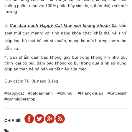
không phẩm màu với 100% phân hủy sinh học, thân thiện với môi
trường.
3.
Cát đậu nành Happy Cat khử mùi kháng khuẩn 9L
kiểm
soát mùi cực mạnh: với tính năng khóa chặt “chất thải vệ sinh”
giúp loại bỏ mùi hôi và vi khuẩn, mang lại mùi hương thơm tho,
dễ chịu.
4. Sản phẩm đảm bảo không gây bụi trong không khí nhờ quy
trình loại bỏ bụi, đảm bảo không có bụi trong quá trình sử dụng,
giúp an toàn hệ hô hấp và tiết niệu của mèo.
Quy cách: Túi 9L nặng 3.1kg
#happycat #catdaunanh #khumui #khangkhuan #catvesinh
#kunmiupetshop
CHIA SẺ