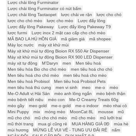
Lược chải lông Furminator
Lược chải lông Furminator có nút bấm
Lược chải lông Taotaopet
lược chải ve rận
lược cho chó
lược cho chó mèo
lược cho mèo
Lược đẩy lông
Lược đẩy lông Pakeway
Lược đẩy lông Pakeway T9
lược furmi
Lược inox 2 mặt cao cấp cho chó mèo
MÃ BAO LA HÚ HỒN GIÁ
mã giảm giá
mã shopee
Máy lọc nước
máy xịt khử mùi
Máy xịt khử mùi tự động Bioion RX 550 Air Dispenser
Máy xịt khử mùi tự động Bioion RX 900 LED Dispenser
máy xịt tự động
M'Daryn
men
Men tiêu hoá
Men tiêu hóa Bio cho chó mèo
men tiêu hoá cho chó
Men tiêu hoá cho chó mèo
men tiêu hoá cho mèo
Men tiêu hoá Probisol
Men tiêu hoá Probisol Pets
men tiêu hoá thú cưng
men vi sinh
meo
me-o
mèo
Me-O Adult vị Hải Sản
mèo anh lông ngắn
mèo bệnh thận
mèo bệnh tiết niệu
mèo con
Me-O Creamy Treats 60g
mèo gầy
meo gold
me-o gold
me-o indoor
mèo nhai cỏ
Mini Puppy
mix
móng mèo
MoonCat 8L
mousse
mũ
mũ cho chó
mũ cho chó mèo
mũ cho mèo
mũ lưỡi trai
mũ thời trang
mua gì cũng rẻ
MUA HÀNG GIÁ 0Đ
mùa hè
mùi hương
MỪNG LỄ VUI VẺ - TUNG ƯU ĐÃI RẺ
nấm