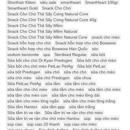
Shorthair Kitten
siêu sale
smartheart
SmartHeart 100gr
Smartheart Gold
Snack Cho Chó
Snack Cho Chó Thịt Sấy Cứng Natural Core
Snack Cho Chó Thịt Sấy Cứng Natural Core 40g
Snack Cho Chó Thịt Sấy Mềm
Snack Cho Chó Thịt Sấy Mềm Natural
Snack Cho Chó Thịt Sấy Mềm Natural Core
snack cho mèo
Snack hỗn hợp cho chó
Snack hỗn hợp cho chó Bowwow
Snack hỗn hợp cho chó Bowwow Hàn Quốc
sóc
sodium bentonite
spa
Sterilised Regular
sữa bột
Sữa bột cho chó Dr.Kyan Predogen
Sữa bột cho chó mèo
Sữa bột cho chó mèo PetLac PetAg
Sữa bột PetLac
sữa bột Predogen
sữa chó
sữa cho chó
sữa cho mèo
sữa chó mèo
sữa chó Predogen
sữa chua
Sữa PetLac PetAg
sữa tắm
sữa tắm cho chó
sữa tắm cho chó mèo
sữa tắm cho mèo
sữa tắm chó mèo
sữa tắm cho mèo con
sữa tắm cho mèo lông dài
sữa tắm cho mèo lông ngắn
sữa tắm cho mèo lông trắng
Sữa tắm Hantox
sữa tắm ppp
sữa tắm trắng
Sữa tắm trị ve rận
Sữa tắm trị ve rận cho chó mèo
Sữa tắm trị ve rận cho chó mèo Hantox
súp
súp cho mèo
súp ciao
súp ciao 20 thanh
súp ciao cho mèo