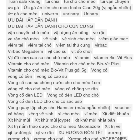
Tuần sale khủng
túi chia
túi cho chó mèo
túi vận chuyển
ức gà
Ức gà ăn liền cho mèo Inaba Ciao 20g (vị ngẫu nhiên)
ức gà cho mèo
univerm
unrinary
Urinary
ƯU ĐÃI HẤP DẪN DÀNH
ƯU ĐÃI HẤP DẪN DÀNH CHO CÚN CƯNG
vận chuyển chó mèo
vật dụng ăn uống
ve rận
ve rận chó mèo
vệ sinh
vệ sinh cho mèo
viêm giác mạc
viêm tai
viêm tai chó
viêm tai thú cưng
virbac
Virbac Megaderm
vịt cao su
vịt đồ chơi
Vịt đồ chơi cao su cho chó mèo
Vitamin
vitamin Bio-Vit Plus
Vitamin cho chó mèo
Vitamin cho chó mèo Bio-Vit Plus
Vitamin cho chó mèo Bio-Vit Plus gói 5g
Vòng cổ
vòng cổ bền
vòng cổ cao su
Vòng cổ cao su chống nước cho chó mèo 1cm
vòng cổ cho chó mèo
vòng cổ chống ve rận
Vòng cổ đèn LED
Vòng cổ đèn LED cho chó
Vòng cổ đèn LED cho chó có sạc usb
Vòng quay tập chạy cho Hamster (màu ngẫu nhiên)
voucher
xả hàng
xẻng vệ sinh
xỉ cho mèo
xỉ mèo
Xịt diệt khuẩn
Xịt khử mùi
Xịt khử mùi joypet
xịt khử mùi nhật bản
Xịt trị nấm thảo dược cho chó mèo Miconazole
Xịt trị ve
xịt tự đôngk
xịt ve rận
XU HƯỚNG ĐÓN TẾT
xương
xương chó
xương cho chó
Xương cho chó VEGEBONES