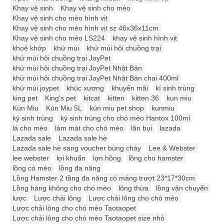
Khay vệ sinh
Khay vệ sinh cho mèo
Khay vệ sinh cho mèo hình vịt
Khay vệ sinh cho mèo hình vịt sz 46x36x11cm
Khay vệ sinh cho mèo LS224
khay vệ sinh hình vịt
khoẻ khớp
khử mùi
khử mùi hôi chuồng trại
khử mùi hôi chuồng trại JoyPet
khử mùi hôi chuồng trại JoyPet Nhật Bản
khử mùi hôi chuồng trại JoyPet Nhật Bản chai 400ml
khử mùi joypet
khúc xương
khuyến mãi
kí sinh trùng
king pet
King's pet
kitcat
kitten
kitten 36
kun miu
Kún Miu
Kún Miu 5L
kún miu pet shop
kunmiu
ký sinh trùng
ký sinh trùng cho chó mèo Hantox 100ml
lá cho mèo
làm mát cho chó mèo
lăn bụi
lazada
Lazada sale
Lazada sale hè
Lazada sale hè sang voucher bùng cháy
Lee & Webster
lee webster
lợi khuẩn
lợn hồng
lồng cho hamster
lồng có mèo
lồng đa năng
Lồng Hamster 2 tầng đa năng có máng trượt 23*17*30cm
Lồng hàng không cho chó mèo
lông thừa
lồng vận chuyển
lược
Lược chải lông
Lược chải lông cho chó mèo
Lược chải lông cho chó mèo Taotaopet
Lược chải lông cho chó mèo Taotaopet size nhỏ