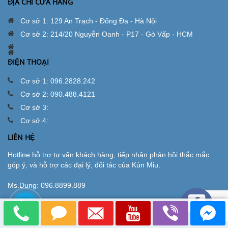
ĐỊA CHỈ CỬA HÀNG
Cơ sở 1: 129 An Trạch - Đống Đa - Hà Nội
Cơ sở 2: 214/20 Nguyễn Oanh - P17 - Gò Vấp - HCM
ĐIỆN THOẠI
Cơ sở 1: 096.2828.242
Cơ sở 2: 090.488.4121
Cơ sở 3:
Cơ sở 4:
LIÊN HỆ
Hotline hỗ trợ tư vấn khách hàng, tiếp nhận phản hồi thắc mắc
góp ý, và hỗ trợ các đại lý, đối tác của Kún Miu.
Ms.Dung:
096.8899.889
Quý khách hàng trong nội thành Hà Nội đặt hàng online vui lòng
gọi điện đến số hotline cơ sở gần nhất.