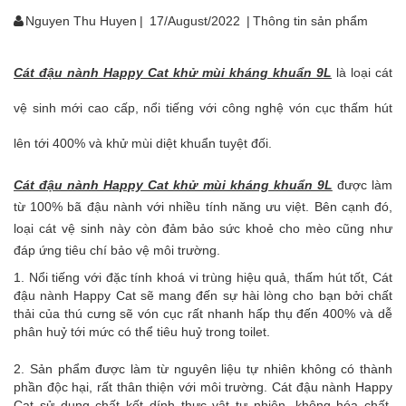
Nguyen Thu Huyen
|
17/August/2022
|
Thông tin sản phẩm
Cát đậu nành Happy Cat khử mùi kháng khuẩn 9L
là loại cát
vệ sinh mới cao cấp, nổi tiếng với công nghệ vón cục thấm hút
lên tới 400% và khử mùi diệt khuẩn tuyệt đối.
Cát đậu nành Happy Cat khử mùi kháng khuẩn 9L
được làm
từ 100% bã đậu nành với nhiều tính năng ưu việt. Bên cạnh đó,
loại cát vệ sinh này còn đảm bảo sức khoẻ cho mèo cũng như
đáp ứng tiêu chí bảo vệ môi trường.
1. Nổi tiếng với đặc tính khoá vi trùng hiệu quả, thấm hút tốt, Cát
đậu nành Happy Cat sẽ mang đến sự hài lòng cho bạn bởi chất
thải của thú cưng sẽ vón cục rất nhanh hấp thụ đến 400% và dễ
phân huỷ tới mức có thể tiêu huỷ trong toilet.
2. Sản phẩm được làm từ nguyên liệu tự nhiên không có thành
phần độc hại, rất thân thiện với môi trường. Cát đậu nành Happy
Cat sử dụng chất kết dính thực vật tự nhiên, không hóa chất,