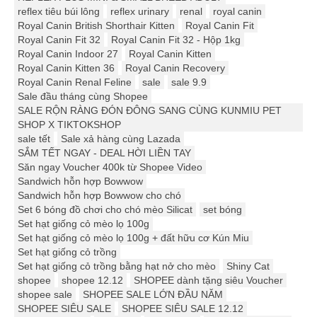
reflex tiêu búi lông
reflex urinary
renal
royal canin
Royal Canin British Shorthair Kitten
Royal Canin Fit
Royal Canin Fit 32
Royal Canin Fit 32 - Hộp 1kg
Royal Canin Indoor 27
Royal Canin Kitten
Royal Canin Kitten 36
Royal Canin Recovery
Royal Canin Renal Feline
sale
sale 9.9
Sale đầu tháng cùng Shopee
SALE RỘN RÀNG ĐÓN ĐÔNG SANG CÙNG KUNMIU PET
SHOP X TIKTOKSHOP
sale tết
Sale xả hàng cùng Lazada
SẮM TẾT NGAY - DEAL HỜI LIỀN TAY
Săn ngay Voucher 400k từ Shopee Video
Sandwich hỗn hợp Bowwow
Sandwich hỗn hợp Bowwow cho chó
Set 6 bóng đồ chơi cho chó mèo Silicat
set bóng
Set hạt giống cỏ mèo lọ 100g
Set hạt giống cỏ mèo lọ 100g + đất hữu cơ Kún Miu
Set hạt giống cỏ trồng
Set hạt giống cỏ trồng bằng hạt nở cho mèo
Shiny Cat
shopee
shopee 12.12
SHOPEE dành tặng siêu Voucher
shopee sale
SHOPEE SALE LỚN ĐẦU NĂM
SHOPEE SIÊU SALE
SHOPEE SIÊU SALE 12.12