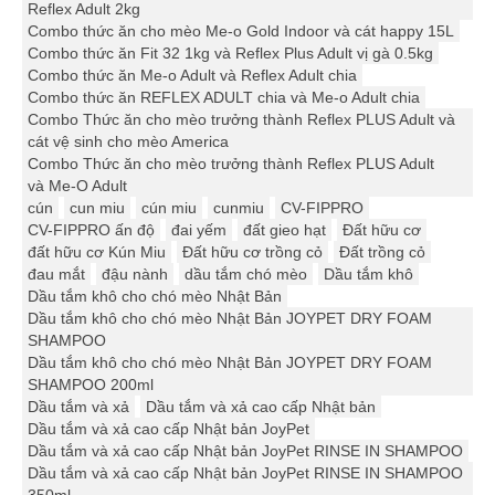
Reflex Adult 2kg
Combo thức ăn cho mèo Me-o Gold Indoor và cát happy 15L
Combo thức ăn Fit 32 1kg và Reflex Plus Adult vị gà 0.5kg
Combo thức ăn Me-o Adult và Reflex Adult chia
Combo thức ăn REFLEX ADULT chia và Me-o Adult chia
Combo Thức ăn cho mèo trưởng thành Reflex PLUS Adult và
cát vệ sinh cho mèo America
Combo Thức ăn cho mèo trưởng thành Reflex PLUS Adult
và Me-O Adult
cún
cun miu
cún miu
cunmiu
CV-FIPPRO
CV-FIPPRO ấn độ
đai yếm
đất gieo hạt
Đất hữu cơ
đất hữu cơ Kún Miu
Đất hữu cơ trồng cỏ
Đất trồng cỏ
đau mắt
đậu nành
dầu tắm chó mèo
Dầu tắm khô
Dầu tắm khô cho chó mèo Nhật Bản
Dầu tắm khô cho chó mèo Nhật Bản JOYPET DRY FOAM
SHAMPOO
Dầu tắm khô cho chó mèo Nhật Bản JOYPET DRY FOAM
SHAMPOO 200ml
Dầu tắm và xả
Dầu tắm và xả cao cấp Nhật bản
Dầu tắm và xả cao cấp Nhật bản JoyPet
Dầu tắm và xả cao cấp Nhật bản JoyPet RINSE IN SHAMPOO
Dầu tắm và xả cao cấp Nhật bản JoyPet RINSE IN SHAMPOO