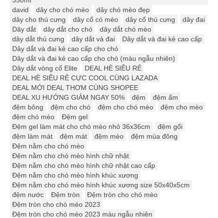
350ml
david
dây cho chó mèo
dây chó mèo đẹp
dây cho thú cưng
dây cổ có mèo
dây cổ thú cưng
dây đai
Dây dắt
dây dắt cho chó
dây dắt chó mèo
dây dắt thú cưng
dây dắt và đai
Dây dắt và đai kẻ cao cấp
Dây dắt và đai kẻ cao cấp cho chó
Dây dắt và đai kẻ cao cấp cho chó (màu ngẫu nhiên)
Dây dắt vòng cổ Elite
DEAL HÈ SIÊU RẺ
DEAL HÈ SIÊU RẺ CỰC COOL CÙNG LAZADA
DEAL MỚI DEAL THƠM CÙNG SHOPEE
DEAL XU HƯỚNG GIẢM NGAY 50%
đệm
đệm ấm
đệm bông
đệm cho chó
đệm cho chó mèo
đệm cho mèo
đệm chó mèo
Đệm gel
Đệm gel làm mát cho chó mèo nhỏ 36x36cm
đệm gối
đệm làm mát
đệm mát
đệm mèo
đệm mùa đông
Đệm nằm cho chó mèo
Đệm nằm cho chó mèo hình chữ nhật
Đệm nằm cho chó mèo hình chữ nhật cao cấp
Đệm nằm cho chó mèo hình khúc xương
Đệm nằm cho chó mèo hình khúc xương size 50x40x5cm
đệm nước
Đệm tròn
Đệm tròn cho chó mèo
Đệm tròn cho chó mèo 2023
Đệm tròn cho chó mèo 2023 màu ngẫu nhiên