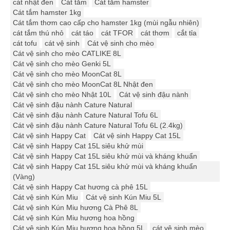
cát nhật đen
Cát tắm
Cát tắm hamster
Cát tắm hamster 1kg
Cát tắm thơm cao cấp cho hamster 1kg (mùi ngẫu nhiên)
cát tắm thú nhỏ
cát táo
cát TFOR
cát thơm
cắt tỉa
cát tofu
cát vệ sinh
Cát vệ sinh cho mèo
Cát vệ sinh cho mèo CATLIKE 8L
Cát vệ sinh cho mèo Genki 5L
Cát vệ sinh cho mèo MoonCat 8L
Cát vệ sinh cho mèo MoonCat 8L Nhật đen
Cát vệ sinh cho mèo Nhật 10L
Cát vệ sinh đậu nành
Cát vệ sinh đậu nành Cature Natural
Cát vệ sinh đậu nành Cature Natural Tofu 6L
Cát vệ sinh đậu nành Cature Natural Tofu 6L (2.4kg)
Cát vệ sinh Happy Cat
Cát vệ sinh Happy Cat 15L
Cát vệ sinh Happy Cat 15L siêu khử mùi
Cát vệ sinh Happy Cat 15L siêu khử mùi và kháng khuẩn
Cát vệ sinh Happy Cat 15L siêu khử mùi và kháng khuẩn
(Vàng)
Cát vệ sinh Happy Cat hương cà phê 15L
Cát vệ sinh Kún Miu
Cát vệ sinh Kún Miu 5L
Cát vệ sinh Kún Miu hương Cà Phê 8L
Cát vệ sinh Kún Miu hương hoa hồng
Cát vệ sinh Kún Miu hương hoa hồng 5L
cát vệ sinh mèo