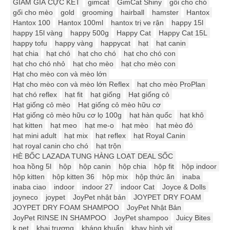
GIẢM GIÁ CỰC KẾT
gimcat
GimCat Shiny
gối cho chó
gối cho mèo
gold
grooming
hairball
hamster
Hantox
Hantox 100
Hantox 100ml
hantox trị ve rận
happy 15l
happy 15l vàng
happy 500g
Happy Cat
Happy Cat 15L
happy tofu
happy vàng
happycat
hạt
hạt canin
hạt chia
hạt chó
hạt cho chó
hạt cho chó con
hạt cho chó nhỏ
hạt cho mèo
hạt cho mèo con
Hạt cho mèo con và mèo lớn
Hạt cho mèo con và mèo lớn Reflex
hạt cho mèo ProPlan
hạt chó reflex
hạt fit
hạt giống
Hạt giống cỏ
Hạt giống cỏ mèo
Hạt giống cỏ mèo hữu cơ
Hạt giống cỏ mèo hữu cơ lọ 100g
hạt hàn quốc
hạt khô
hạt kitten
hạt meo
hạt me-o
hạt mèo
hạt mèo đỏ
hạt mini adult
hạt mix
hạt reflex
hạt Royal Canin
hạt royal canin cho chó
hạt trộn
HÈ BỐC LAZADA TUNG HÀNG LOẠT DEAL SỐC
hoa hồng 5l
hộp
hộp canin
hộp chia
hộp fit
hộp indoor
hộp kitten
hộp kitten 36
hộp mix
hộp thức ăn
inaba
inaba ciao
indoor
indoor 27
indoor Cat
Joyce & Dolls
joyneco
joypet
JoyPet nhật bản
JOYPET DRY FOAM
JOYPET DRY FOAM SHAMPOO
JoyPet Nhật Bản
JoyPet RINSE IN SHAMPOO
JoyPet shampoo
Juicy Bites
k pet
khai trương
kháng khuẩn
khay hình vịt