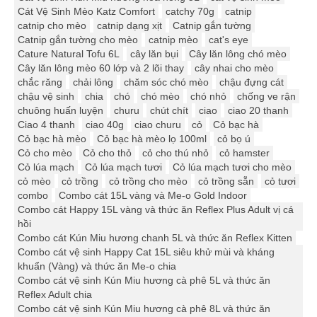
Cát Vệ Sinh Mèo Katz Comfort
catchy 70g
catnip
catnip cho mèo
catnip dạng xịt
Catnip gắn tường
Catnip gắn tường cho mèo
catnip mèo
cat's eye
Cature Natural Tofu 6L
cây lăn bụi
Cây lăn lông chó mèo
Cây lăn lông mèo 60 lớp và 2 lõi thay
cây nhai cho mèo
chắc răng
chải lông
chăm sóc chó mèo
chậu đựng cát
chậu vệ sinh
chia
chó
chó mèo
chó nhỏ
chống ve rận
chuông huấn luyện
churu
chút chít
ciao
ciao 20 thanh
Ciao 4 thanh
ciao 40g
ciao churu
cỏ
Cỏ bạc hà
Cỏ bạc hà mèo
Cỏ bạc hà mèo lọ 100ml
cỏ bọ ú
Cỏ cho mèo
Cỏ cho thỏ
cỏ cho thú nhỏ
cỏ hamster
Cỏ lúa mạch
Cỏ lúa mạch tươi
Cỏ lúa mạch tươi cho mèo
cỏ mèo
cỏ trồng
cỏ trồng cho mèo
cỏ trồng sẵn
cỏ tươi
combo
Combo cát 15L vàng và Me-o Gold Indoor
Combo cát Happy 15L vàng và thức ăn Reflex Plus Adult vị cá
hồi
Combo cát Kún Miu hương chanh 5L và thức ăn Reflex Kitten
Combo cát vệ sinh Happy Cat 15L siêu khử mùi và kháng
khuẩn (Vàng) và thức ăn Me-o chia
Combo cát vệ sinh Kún Miu hương cà phê 5L và thức ăn
Reflex Adult chia
Combo cát vệ sinh Kún Miu hương cà phê 8L và thức ăn