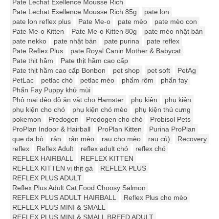
Pate Lechat Exellence Mousse Rich
Pate Lechat Exellence Mousse Rich 85g
pate lon
pate lon reflex plus
Pate Me-o
pate mèo
pate mèo con
Pate Me-o Kitten
Pate Me-o Kitten 80g
pate mèo nhật bản
pate nekko
pate nhật bản
pate purina
pate reflex
Pate Reflex Plus
pate Royal Canin Mother & Babycat
Pate thịt hầm
Pate thịt hầm cao cấp
Pate thịt hầm cao cấp Bonbon
pet shop
pet soft
PetAg
PetLac
petlac chó
petlac mèo
phấm rôm
phấn fay
Phấn Fay Puppy khử mùi
Phô mai dẻo đồ ăn vặt cho Hamster
phụ kiên
phụ kiện
phụ kiện cho chó
phụ kiện chó mèo
phụ kiện thú cưng
pokemon
Predogen
Predogen cho chó
Probisol Pets
ProPlan Indoor & Hairball
ProPlan Kitten
Purina ProPlan
que da bò
rận
rận mèo
rau cho mèo
rau củ)
Recovery
reflex
Reflex Adult
reflex adult chó
reflex chó
REFLEX HAIRBALL
REFLEX KITTEN
REFLEX KITTEN vị thịt gà
REFLEX PLUS
REFLEX PLUS ADULT
Reflex Plus Adult Cat Food Choosy Salmon
REFLEX PLUS ADULT HAIRBALL
Reflex Plus cho mèo
REFLEX PLUS MINI & SMALL
REFLEX PLUS MINI & SMALL BREED ADULT