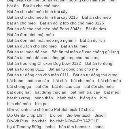
Bắp (Ngô) cán dẹt đồ ăn vặt dinh dưỡng cho Hamster
bát
bát ăn
Bát ăn cho chó mèo
Bát ăn cho chó mèo hình trái cây
Bát ăn cho chó mèo hình trái cây 0215
Bát ăn cho mèo
bát ăn chó mèo
Bát ăn đôi 2 lớp cho chó mèo 0126
Bát ăn đôi cho chó mèo nhỏ Bobo 3043z
Bát ăn đơn
Bát ăn đơn hình mặt mèo
Bát ăn đơn hình mặt mèo ngộ nghĩnh
Bát ăn du lịch
Bát ăn du lịch cho chó mèo
Bát ăn tai mèo
Bát ăn tai mèo đế cao
Bát ăn tai mèo đế cao chống gù lưng
Bát ăn tai mèo đế cao chống gù lưng cho thú cưng
Bát ăn treo lồng Chicken Dog Bowl 0122
Bát ăn tự động
Bát ăn tự động 0111
Bát ăn tự động cho chó mè
Bát ăn tự động cho chó mèo 0111
Bát ăn tự động thú cưng
bát bobo
bát cao cấp
bát chó
bát cho mèo
bát chó mèo
bát chống gù
bát đôi
bát đôi cao cấp
bát đôi cho mèo
bát đựng hạt
bát đựng thức ăn
bát hình trái cây
bát mèo
bát thú cưng
bênh thận
bệnh thận
biếng ăn
bỉm
bỉm chó mèo
bỉm pet
Bỉm vệ sinh cho chó mèo Pet Soft bịch 12 chiếc
Bio Genta Drop 10ml
Bio ion
Bio-Gentazol
Bioion
Bio-Vit Plus
bọ chét
bọ chét NOVA-PYRAZOLE
bọ ú Timothy 500g
bobo
bồn tắm hamster
bóng