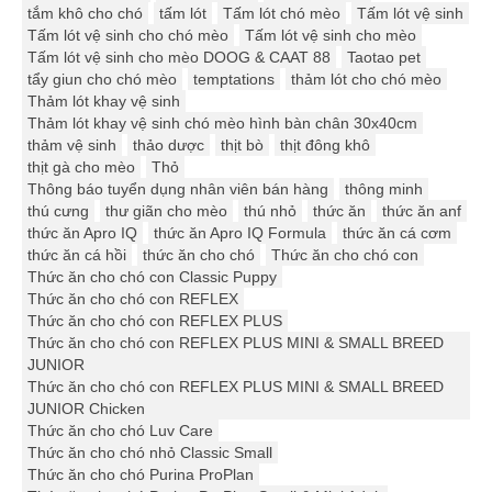
tắm khô cho chó
tấm lót
Tấm lót chó mèo
Tấm lót vệ sinh
Tấm lót vệ sinh cho chó mèo
Tấm lót vệ sinh cho mèo
Tấm lót vệ sinh cho mèo DOOG & CAAT 88
Taotao pet
tẩy giun cho chó mèo
temptations
thảm lót cho chó mèo
Thảm lót khay vệ sinh
Thảm lót khay vệ sinh chó mèo hình bàn chân 30x40cm
thảm vệ sinh
thảo dược
thịt bò
thịt đông khô
thịt gà cho mèo
Thỏ
Thông báo tuyển dụng nhân viên bán hàng
thông minh
thú cưng
thư giãn cho mèo
thú nhỏ
thức ăn
thức ăn anf
thức ăn Apro IQ
thức ăn Apro IQ Formula
thức ăn cá cơm
thức ăn cá hồi
thức ăn cho chó
Thức ăn cho chó con
Thức ăn cho chó con Classic Puppy
Thức ăn cho chó con REFLEX
Thức ăn cho chó con REFLEX PLUS
Thức ăn cho chó con REFLEX PLUS MINI & SMALL BREED
JUNIOR
Thức ăn cho chó con REFLEX PLUS MINI & SMALL BREED
JUNIOR Chicken
Thức ăn cho chó Luv Care
Thức ăn cho chó nhỏ Classic Small
Thức ăn cho chó Purina ProPlan