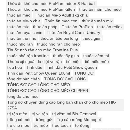
Thức ăn khô cho mèo ProPlan Indoor & Hairball
Thức ăn khô cho mèo ProPlan Kitten
thức ăn mềm cho mèo
thức ăn mèo
Thức ăn Me-o Adult 1kg chia
thức ăn Me-o chia
Thức ăn mèo con
thức ăn mèo mix
thức ăn mix
thức ăn pháp
Thức ăn ProPlan
thức ăn reflex
thức ăn royal canin
Thức ăn Royal Canin Urinary
thức ăn thú nhỏ
thức ăn tiêu búi lông
thuốc giun
thuốc nhỏ rận
thuốc nhỏ rận cho mèo
Thuốc nhỏ rận cho mèo Frontline Plus
thuốc nhỏ rận frontline
thuốc tẩy giun
thuốc viêm tai
Thuốc xịt ngoài da diệt ve rận
tiết niệu
tiết niệu mèo
tiêu hoá
Tinh dầu
Tinh dầu Petit Show Queen
Tinh dầu Petit Show Queen 100ml
TÔNG ĐƠ
tông đơ bàn chân
TÔNG ĐƠ CẠO LÔNG
TÔNG ĐƠ CẠO LÔNG CHÓ MÈO
TÔNG ĐƠ CẠO LÔNG CHÓ MÈO CLIPPER
tông đơ chó mèo
Tông đơ chuyên dụng cạo lông bàn chân cho chó mèo HK-
275A
trị rận mèo
trị ve rận
trị viêm tai Bio-Gentazol
trồng cỏ mèo
trông gửi
Trụ cào móng Momopet
trụ cho mèo
trụ mèo
true touch
tự động