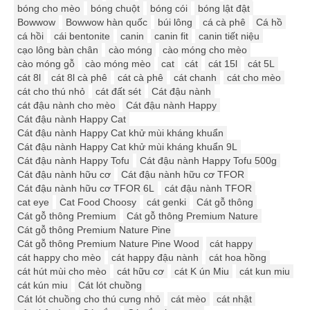
bóng cho mèo
bóng chuột
bóng cói
bóng lật đật
Bowwow
Bowwow hàn quốc
búi lông
cá cà phê
Cá hồ
cá hồi
cái bentonite
canin
canin fit
canin tiết niệu
cạo lông bàn chân
cào móng
cào móng cho mèo
cào móng gỗ
cào móng mèo
cat
cát
cát 15l
cát 5L
cát 8l
cát 8l cà phê
cát cà phê
cát chanh
cát cho mèo
cát cho thú nhỏ
cát đất sét
Cát đậu nành
cát đậu nành cho mèo
Cát đậu nành Happy
Cát đậu nành Happy Cat
Cát đậu nành Happy Cat khử mùi kháng khuẩn
Cát đậu nành Happy Cat khử mùi kháng khuẩn 9L
Cát đậu nành Happy Tofu
Cát đậu nành Happy Tofu 500g
Cát đậu nành hữu cơ
Cát đậu nành hữu cơ TFOR
Cát đậu nành hữu cơ TFOR 6L
cát đậu nành TFOR
cat eye
Cat Food Choosy
cát genki
Cát gỗ thông
Cát gỗ thông Premium
Cát gỗ thông Premium Nature
Cát gỗ thông Premium Nature Pine
Cát gỗ thông Premium Nature Pine Wood
cát happy
cát happy cho mèo
cát happy đậu nành
cát hoa hồng
cát hút mùi cho mèo
cát hữu cơ
cát K ún Miu
cát kun miu
cát kún miu
Cát lót chuồng
Cát lót chuồng cho thú cưng nhỏ
cát mèo
cát nhật