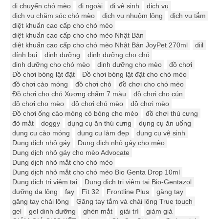
di chuyển chó mèo
đi ngoài
đi vệ sinh
dịch vụ
dịch vụ chăm sóc chó mèo
dịch vụ nhuộm lông
dịch vụ tắm
diệt khuẩn cao cấp cho chó mèo
diệt khuẩn cao cấp cho chó mèo Nhật Bản
diệt khuẩn cao cấp cho chó mèo Nhật Bản JoyPet 270ml
diil
dính bụi
dinh dưỡng
dinh dưỡng cho chó
dinh dưỡng cho chó mèo
dinh dưỡng cho mèo
đồ chơi
Đồ chơi bóng lật đật
Đồ chơi bóng lật đật cho chó mèo
đồ chơi cào móng
đồ chơi chó
đồ chơi cho chó mèo
Đồ chơi cho chó Xương chấm 7 màu
đồ chơi cho cún
đồ chơi cho mèo
đồ chơi chó mèo
đồ chơi mèo
Đồ chơi ống cào móng có bóng cho mèo
đồ chơi thú cưng
đỏ mắt
doggy
dụng cụ ăn thú cưng
dụng cụ ăn uống
dụng cụ cào móng
dụng cụ làm đẹp
dụng cụ vệ sinh
Dung dịch nhỏ gáy
Dung dịch nhỏ gáy cho mèo
Dung dịch nhỏ gáy cho mèo Advocate
Dung dịch nhỏ mắt cho chó mèo
Dung dịch nhỏ mắt cho chó mèo Bio Genta Drop 10ml
Dung dịch trị viêm tai
Dung dịch trị viêm tai Bio-Gentazol
dưỡng da lông
fay
Fit 32
Frontline Plus
găng tay
găng tay chải lông
Găng tay tắm và chải lông True touch
gel
gel dinh dưỡng
ghèn mắt
giải trí
giảm giá