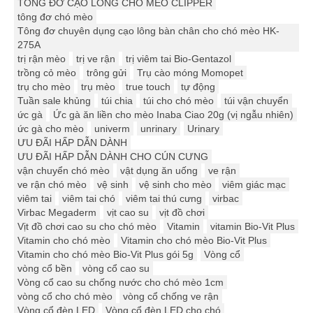
TÔNG ĐƠ CẠO LÔNG CHÓ MÈO CLIPPER
tông đơ chó mèo
Tông đơ chuyên dụng cạo lông bàn chân cho chó mèo HK-
275A
trị rận mèo
trị ve rận
trị viêm tai Bio-Gentazol
trồng cỏ mèo
trông gửi
Trụ cào móng Momopet
trụ cho mèo
trụ mèo
true touch
tự động
Tuần sale khủng
túi chia
túi cho chó mèo
túi vận chuyển
ức gà
Ức gà ăn liền cho mèo Inaba Ciao 20g (vị ngẫu nhiên)
ức gà cho mèo
univerm
unrinary
Urinary
ƯU ĐÃI HẤP DẪN DÀNH
ƯU ĐÃI HẤP DẪN DÀNH CHO CÚN CƯNG
vận chuyển chó mèo
vật dụng ăn uống
ve rận
ve rận chó mèo
vệ sinh
vệ sinh cho mèo
viêm giác mạc
viêm tai
viêm tai chó
viêm tai thú cưng
virbac
Virbac Megaderm
vịt cao su
vịt đồ chơi
Vịt đồ chơi cao su cho chó mèo
Vitamin
vitamin Bio-Vit Plus
Vitamin cho chó mèo
Vitamin cho chó mèo Bio-Vit Plus
Vitamin cho chó mèo Bio-Vit Plus gói 5g
Vòng cổ
vòng cổ bền
vòng cổ cao su
Vòng cổ cao su chống nước cho chó mèo 1cm
vòng cổ cho chó mèo
vòng cổ chống ve rận
Vòng cổ đèn LED
Vòng cổ đèn LED cho chó