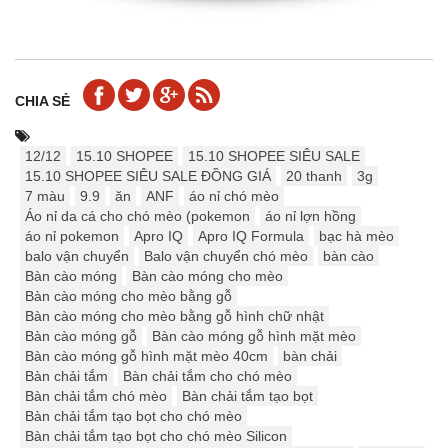
CHIA SẺ
12/12
15.10 SHOPEE
15.10 SHOPEE SIÊU SALE
15.10 SHOPEE SIÊU SALE ĐỒNG GIÁ
20 thanh
3g
7 màu
9.9
ăn
ANF
áo nỉ chó mèo
Áo nỉ da cá cho chó mèo (pokemon
áo nỉ lợn hồng
áo nỉ pokemon
Apro IQ
Apro IQ Formula
bạc hà mèo
balo vận chuyển
Balo vận chuyển chó mèo
bàn cào
Bàn cào móng
Bàn cào móng cho mèo
Bàn cào móng cho mèo bằng gỗ
Bàn cào móng cho mèo bằng gỗ hình chữ nhật
Bàn cào móng gỗ
Bàn cào móng gỗ hình mặt mèo
Bàn cào móng gỗ hình mặt mèo 40cm
bàn chải
Bàn chải tắm
Bàn chải tắm cho chó mèo
Bàn chải tắm chó mèo
Bàn chải tắm tạo bọt
Bàn chải tắm tạo bọt cho chó mèo
Bàn chải tắm tạo bọt cho chó mèo Silicon