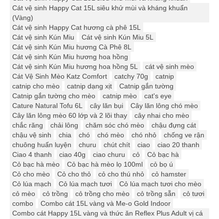
Cát vệ sinh Happy Cat 15L siêu khử mùi và kháng khuẩn
(Vàng)
Cát vệ sinh Happy Cat hương cà phê 15L
Cát vệ sinh Kún Miu
Cát vệ sinh Kún Miu 5L
Cát vệ sinh Kún Miu hương Cà Phê 8L
Cát vệ sinh Kún Miu hương hoa hồng
Cát vệ sinh Kún Miu hương hoa hồng 5L
cát vệ sinh mèo
Cát Vệ Sinh Mèo Katz Comfort
catchy 70g
catnip
catnip cho mèo
catnip dạng xịt
Catnip gắn tường
Catnip gắn tường cho mèo
catnip mèo
cat's eye
Cature Natural Tofu 6L
cây lăn bụi
Cây lăn lông chó mèo
Cây lăn lông mèo 60 lớp và 2 lõi thay
cây nhai cho mèo
chắc răng
chải lông
chăm sóc chó mèo
chậu đựng cát
chậu vệ sinh
chia
chó
chó mèo
chó nhỏ
chống ve rận
chuông huấn luyện
churu
chút chít
ciao
ciao 20 thanh
Ciao 4 thanh
ciao 40g
ciao churu
cỏ
Cỏ bạc hà
Cỏ bạc hà mèo
Cỏ bạc hà mèo lọ 100ml
cỏ bọ ú
Cỏ cho mèo
Cỏ cho thỏ
cỏ cho thú nhỏ
cỏ hamster
Cỏ lúa mạch
Cỏ lúa mạch tươi
Cỏ lúa mạch tươi cho mèo
cỏ mèo
cỏ trồng
cỏ trồng cho mèo
cỏ trồng sẵn
cỏ tươi
combo
Combo cát 15L vàng và Me-o Gold Indoor
Combo cát Happy 15L vàng và thức ăn Reflex Plus Adult vị cá