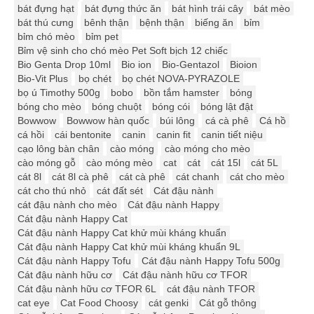
bát đựng hạt
bát đựng thức ăn
bát hình trái cây
bát mèo
bát thú cưng
bênh thận
bệnh thận
biếng ăn
bỉm
bỉm chó mèo
bỉm pet
Bỉm vệ sinh cho chó mèo Pet Soft bịch 12 chiếc
Bio Genta Drop 10ml
Bio ion
Bio-Gentazol
Bioion
Bio-Vit Plus
bọ chét
bọ chét NOVA-PYRAZOLE
bọ ú Timothy 500g
bobo
bồn tắm hamster
bóng
bóng cho mèo
bóng chuột
bóng cói
bóng lật đật
Bowwow
Bowwow hàn quốc
búi lông
cá cà phê
Cá hồ
cá hồi
cái bentonite
canin
canin fit
canin tiết niệu
cạo lông bàn chân
cào móng
cào móng cho mèo
cào móng gỗ
cào móng mèo
cat
cát
cát 15l
cát 5L
cát 8l
cát 8l cà phê
cát cà phê
cát chanh
cát cho mèo
cát cho thú nhỏ
cát đất sét
Cát đậu nành
cát đậu nành cho mèo
Cát đậu nành Happy
Cát đậu nành Happy Cat
Cát đậu nành Happy Cat khử mùi kháng khuẩn
Cát đậu nành Happy Cat khử mùi kháng khuẩn 9L
Cát đậu nành Happy Tofu
Cát đậu nành Happy Tofu 500g
Cát đậu nành hữu cơ
Cát đậu nành hữu cơ TFOR
Cát đậu nành hữu cơ TFOR 6L
cát đậu nành TFOR
cat eye
Cat Food Choosy
cát genki
Cát gỗ thông