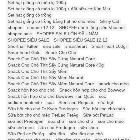
Set hạt giống cỏ mèo lọ 100g
Set hạt giống cỏ mèo lọ 100g + đất hữu cơ Kún Miu
Set hạt giống cỏ trồng
Set hạt giống cỏ trồng bằng hạt nở cho mèo
Shiny Cat
shopee
shopee 12.12
SHOPEE dành tặng siêu Voucher
shopee sale
SHOPEE SALE LỚN ĐẦU NĂM
SHOPEE SIÊU SALE
SHOPEE SIÊU SALE 12.12
Shorthair Kitten
siêu sale
smartheart
SmartHeart 100gr
Smartheart Gold
Snack Cho Chó
Snack Cho Chó Thịt Sấy Cứng Natural Core
Snack Cho Chó Thịt Sấy Cứng Natural Core 40g
Snack Cho Chó Thịt Sấy Mềm
Snack Cho Chó Thịt Sấy Mềm Natural
Snack Cho Chó Thịt Sấy Mềm Natural Core
snack cho mèo
Snack hỗn hợp cho chó
Snack hỗn hợp cho chó Bowwow
Snack hỗn hợp cho chó Bowwow Hàn Quốc
sóc
sodium bentonite
spa
Sterilised Regular
sữa bột
Sữa bột cho chó Dr.Kyan Predogen
Sữa bột cho chó mèo
Sữa bột cho chó mèo PetLac PetAg
Sữa bột PetLac
sữa bột Predogen
sữa chó
sữa cho chó
sữa cho mèo
sữa chó mèo
sữa chó Predogen
sữa chua
Sữa PetLac PetAg
sữa tắm
sữa tắm cho chó