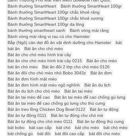
Bánh Thưởng Phô Mai Viên Mềm Bowwow Hàn Quốc
Bánh thưởng SmartHeart
Bánh thưởng SmartHeart 100gr
Bánh thưởng SmartHeart 100gr chắc khoẻ răng
Bánh thưởng SmartHeart 100gr chắc khoẻ xương
Bánh thưởng SmartHeart 100gr da lông
bánh thưởng smartheart xanh
Bánh vòng mài răng
Bánh vòng mài răng vị rau củ cho Hamster
Bắp (Ngô) cán dẹt đồ ăn vặt dinh dưỡng cho Hamster
bát
bát ăn
Bát ăn cho chó mèo
Bát ăn cho chó mèo hình trái cây
Bát ăn cho chó mèo hình trái cây 0215
Bát ăn cho mèo
bát ăn chó mèo
Bát ăn đôi 2 lớp cho chó mèo 0126
Bát ăn đôi cho chó mèo nhỏ Bobo 3043z
Bát ăn đơn
Bát ăn đơn hình mặt mèo
Bát ăn đơn hình mặt mèo ngộ nghĩnh
Bát ăn du lịch
Bát ăn du lịch cho chó mèo
Bát ăn tai mèo
Bát ăn tai mèo đế cao
Bát ăn tai mèo đế cao chống gù lưng
Bát ăn tai mèo đế cao chống gù lưng cho thú cưng
Bát ăn treo lồng Chicken Dog Bowl 0122
Bát ăn tự động
Bát ăn tự động 0111
Bát ăn tự động cho chó mè
Bát ăn tự động cho chó mèo 0111
Bát ăn tự động thú cưng
bát bobo
bát cao cấp
bát chó
bát cho mèo
bát chó mèo
bát chống gù
bát đôi
bát đôi cao cấp
bát đôi cho mèo