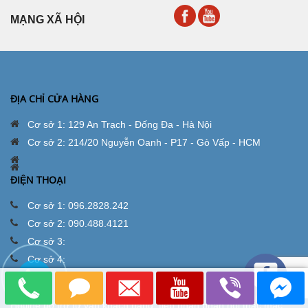
MẠNG XÃ HỘI
ĐỊA CHỈ CỬA HÀNG
Cơ sở 1: 129 An Trạch - Đống Đa - Hà Nội
Cơ sở 2: 214/20 Nguyễn Oanh - P17 - Gò Vấp - HCM
ĐIỆN THOẠI
Cơ sở 1: 096.2828.242
Cơ sở 2: 090.488.4121
Cơ sở 3:
Cơ sở 4:
LIÊN HỆ
Hotline hỗ trợ tư vấn khách hàng, tiếp nhận phản hồi thắc mắc