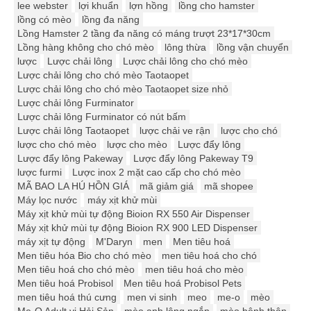
lee webster
lợi khuẩn
lợn hồng
lồng cho hamster
lồng có mèo
lồng đa năng
Lồng Hamster 2 tầng đa năng có máng trượt 23*17*30cm
Lồng hàng không cho chó mèo
lông thừa
lồng vận chuyển
lược
Lược chải lông
Lược chải lông cho chó mèo
Lược chải lông cho chó mèo Taotaopet
Lược chải lông cho chó mèo Taotaopet size nhỏ
Lược chải lông Furminator
Lược chải lông Furminator có nút bấm
Lược chải lông Taotaopet
lược chải ve rận
lược cho chó
lược cho chó mèo
lược cho mèo
Lược đẩy lông
Lược đẩy lông Pakeway
Lược đẩy lông Pakeway T9
lược furmi
Lược inox 2 mặt cao cấp cho chó mèo
MÃ BAO LA HÚ HỒN GIÁ
mã giảm giá
mã shopee
Máy lọc nước
máy xịt khử mùi
Máy xịt khử mùi tự động Bioion RX 550 Air Dispenser
Máy xịt khử mùi tự động Bioion RX 900 LED Dispenser
máy xịt tự động
M'Daryn
men
Men tiêu hoá
Men tiêu hóa Bio cho chó mèo
men tiêu hoá cho chó
Men tiêu hoá cho chó mèo
men tiêu hoá cho mèo
Men tiêu hoá Probisol
Men tiêu hoá Probisol Pets
men tiêu hoá thú cưng
men vi sinh
meo
me-o
mèo