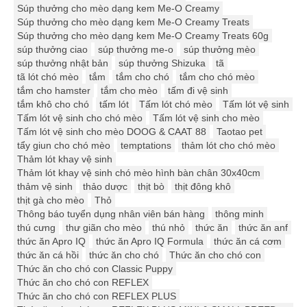
Súp thưởng cho mèo dạng kem Me-O Creamy
Súp thưởng cho mèo dạng kem Me-O Creamy Treats
Súp thưởng cho mèo dạng kem Me-O Creamy Treats 60g
súp thưởng ciao
súp thưởng me-o
súp thưởng mèo
súp thưởng nhật bản
súp thưởng Shizuka
tã
tã lót chó mèo
tắm
tắm cho chó
tắm cho chó mèo
tắm cho hamster
tắm cho mèo
tấm đi vệ sinh
tắm khô cho chó
tấm lót
Tấm lót chó mèo
Tấm lót vệ sinh
Tấm lót vệ sinh cho chó mèo
Tấm lót vệ sinh cho mèo
Tấm lót vệ sinh cho mèo DOOG & CAAT 88
Taotao pet
tẩy giun cho chó mèo
temptations
thảm lót cho chó mèo
Thảm lót khay vệ sinh
Thảm lót khay vệ sinh chó mèo hình bàn chân 30x40cm
thảm vệ sinh
thảo dược
thịt bò
thịt đông khô
thịt gà cho mèo
Thỏ
Thông báo tuyển dụng nhân viên bán hàng
thông minh
thú cưng
thư giãn cho mèo
thú nhỏ
thức ăn
thức ăn anf
thức ăn Apro IQ
thức ăn Apro IQ Formula
thức ăn cá cơm
thức ăn cá hồi
thức ăn cho chó
Thức ăn cho chó con
Thức ăn cho chó con Classic Puppy
Thức ăn cho chó con REFLEX
Thức ăn cho chó con REFLEX PLUS