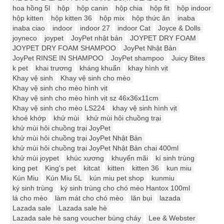
hoa hồng 5l
hộp
hộp canin
hộp chia
hộp fit
hộp indoor
hộp kitten
hộp kitten 36
hộp mix
hộp thức ăn
inaba
inaba ciao
indoor
indoor 27
indoor Cat
Joyce & Dolls
joyneco
joypet
JoyPet nhật bản
JOYPET DRY FOAM
JOYPET DRY FOAM SHAMPOO
JoyPet Nhật Bản
JoyPet RINSE IN SHAMPOO
JoyPet shampoo
Juicy Bites
k pet
khai trương
kháng khuẩn
khay hình vịt
Khay vệ sinh
Khay vệ sinh cho mèo
Khay vệ sinh cho mèo hình vịt
Khay vệ sinh cho mèo hình vịt sz 46x36x11cm
Khay vệ sinh cho mèo LS224
khay vệ sinh hình vịt
khoẻ khớp
khử mùi
khử mùi hôi chuồng trại
khử mùi hôi chuồng trại JoyPet
khử mùi hôi chuồng trại JoyPet Nhật Bản
khử mùi hôi chuồng trại JoyPet Nhật Bản chai 400ml
khử mùi joypet
khúc xương
khuyến mãi
kí sinh trùng
king pet
King's pet
kitcat
kitten
kitten 36
kun miu
Kún Miu
Kún Miu 5L
kún miu pet shop
kunmiu
ký sinh trùng
ký sinh trùng cho chó mèo Hantox 100ml
lá cho mèo
làm mát cho chó mèo
lăn bụi
lazada
Lazada sale
Lazada sale hè
Lazada sale hè sang voucher bùng cháy
Lee & Webster