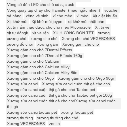
Vòng cổ đèn LED cho chó có sạc usb
Vòng quay tập chạy cho Hamster (màu ngẫu nhiên)
voucher
xả hàng
xẻng vệ sinh
xỉ cho mèo
xỉ mèo
Xịt diệt khuẩn
Xịt khử mùi
Xịt khử mùi joypet
xịt khử mùi nhật bản
Xịt trị nấm thảo dược cho chó mèo Miconazole
Xịt trị ve
xịt tự đôngk
xịt ve rận
XU HƯỚNG ĐÓN TẾT
xương
xương chó
xương cho chó
Xương cho chó VEGEBONES
xương đồ chơi
xương gặm
Xương gặm cho chó
Xương gặm cho chó 7Dental Effects
Xương gặm cho chó 7Dental Effects 160g
Xương gặm cho chó Calcium
Xương gặm cho chó Calcium Milky
Xương gặm cho chó Calcium Milky Bite
Xương gặm cho chó Orgo
Xương gặm cho chó Orgo 90gr
Xương sữa canxi
Xương sữa canxi cuộn thịt gà cho chó
Xương sữa canxi cuộn thịt gà cho chó Taotao pet
Xương sữa canxi cuộn thịt gà cho chó Taotao pet gói 100g
Xương sữa canxi cuộn thịt gà cho chóXương sữa canxi cuộn
thịt gà
Xương sữa canxi taotao pet
xương Taotao pet
xương thưởng
xương thưởng cho chó
Xương VEGEBONES
zenith