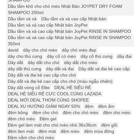
SHAMPOO
Dầu tắm khô cho chó mèo Nhật Bản JOYPET DRY FOAM
SHAMPOO 200ml
Dầu tắm và xả
Dầu tắm và xả cao cấp Nhật bản
Dầu tắm và xả cao cấp Nhật bản JoyPet
Dầu tắm và xả cao cấp Nhật bản JoyPet RINSE IN SHAMPOO
Dầu tắm và xả cao cấp Nhật bản JoyPet RINSE IN SHAMPOO
350ml
david
dây cho chó mèo
dây chó mèo đẹp
dây cho thú cưng
dây cổ có mèo
dây cổ thú cưng
dây đai
Dây dắt
dây dắt cho chó
dây dắt chó mèo
dây dắt thú cưng
dây dắt và đai
Dây dắt và đai kẻ cao cấp
Dây dắt và đai kẻ cao cấp cho chó
Dây dắt và đai kẻ cao cấp cho chó (màu ngẫu nhiên)
Dây dắt vòng cổ Elite
DEAL HÈ SIÊU RẺ
DEAL HÈ SIÊU RẺ CỰC COOL CÙNG LAZADA
DEAL MỚI DEAL THƠM CÙNG SHOPEE
DEAL XU HƯỚNG GIẢM NGAY 50%
đệm
đệm ấm
đệm bông
đệm cho chó
đệm cho chó mèo
đệm cho mèo
đệm chó mèo
Đệm gel
Đệm gel làm mát cho chó mèo nhỏ 36x36cm
đệm gối
đệm làm mát
đệm mát
đệm mèo
đệm mùa đông
Đệm nằm cho chó mèo