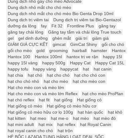
Dung dịch nhỏ gáy cho mèo Advocate
Dung dịch nhỏ mắt cho chó mèo
Dung dịch nhỏ mắt cho chó mèo Bio Genta Drop 10ml
Dung dịch trị viêm tai
Dung dịch trị viêm tai Bio-Gentazol
dưỡng da lông
fay
Fit 32
Frontline Plus
găng tay
găng tay chải lông
Găng tay tắm và chải lông True touch
gel
gel dinh dưỡng
ghèn mắt
giải trí
giảm giá
GIẢM GIÁ CỰC KẾT
gimcat
GimCat Shiny
gối cho chó
gối cho mèo
gold
grooming
hairball
hamster
Hantox
Hantox 100
Hantox 100ml
hantox trị ve rận
happy 15l
happy 15l vàng
happy 500g
Happy Cat
Happy Cat 15L
happy tofu
happy vàng
happycat
hạt
hạt canin
hạt chia
hạt chó
hạt cho chó
hạt cho chó con
hạt cho chó nhỏ
hạt cho mèo
hạt cho mèo con
Hạt cho mèo con và mèo lớn
Hạt cho mèo con và mèo lớn Reflex
hạt cho mèo ProPlan
hạt chó reflex
hạt fit
hạt giống
Hạt giống cỏ
Hạt giống cỏ mèo
Hạt giống cỏ mèo hữu cơ
Hạt giống cỏ mèo hữu cơ lọ 100g
hạt hàn quốc
hạt khô
hạt kitten
hạt meo
hạt me-o
hạt mèo
hạt mèo đỏ
hạt mini adult
hạt mix
hạt reflex
hạt Royal Canin
hạt royal canin cho chó
hạt trộn
HÈ BỐC LAZADA TUNG HÀNG LOẠT DEAL SỐC