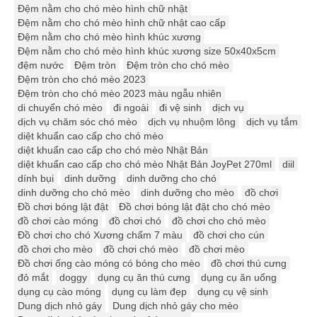
Đệm nằm cho chó mèo hình chữ nhật
Đệm nằm cho chó mèo hình chữ nhật cao cấp
Đệm nằm cho chó mèo hình khúc xương
Đệm nằm cho chó mèo hình khúc xương size 50x40x5cm
đệm nước
Đệm tròn
Đệm tròn cho chó mèo
Đệm tròn cho chó mèo 2023
Đệm tròn cho chó mèo 2023 màu ngẫu nhiên
di chuyển chó mèo
đi ngoài
đi vệ sinh
dịch vụ
dịch vụ chăm sóc chó mèo
dịch vụ nhuộm lông
dịch vụ tắm
diệt khuẩn cao cấp cho chó mèo
diệt khuẩn cao cấp cho chó mèo Nhật Bản
diệt khuẩn cao cấp cho chó mèo Nhật Bản JoyPet 270ml
diil
dính bụi
dinh dưỡng
dinh dưỡng cho chó
dinh dưỡng cho chó mèo
dinh dưỡng cho mèo
đồ chơi
Đồ chơi bóng lật đật
Đồ chơi bóng lật đật cho chó mèo
đồ chơi cào móng
đồ chơi chó
đồ chơi cho chó mèo
Đồ chơi cho chó Xương chấm 7 màu
đồ chơi cho cún
đồ chơi cho mèo
đồ chơi chó mèo
đồ chơi mèo
Đồ chơi ống cào móng có bóng cho mèo
đồ chơi thú cưng
đỏ mắt
doggy
dụng cụ ăn thú cưng
dụng cụ ăn uống
dụng cụ cào móng
dụng cụ làm đẹp
dụng cụ vệ sinh
Dung dịch nhỏ gáy
Dung dịch nhỏ gáy cho mèo