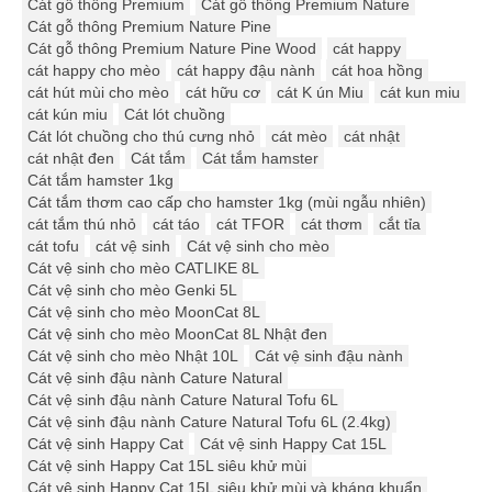
Cát gỗ thông Premium
Cát gỗ thông Premium Nature
Cát gỗ thông Premium Nature Pine
Cát gỗ thông Premium Nature Pine Wood
cát happy
cát happy cho mèo
cát happy đậu nành
cát hoa hồng
cát hút mùi cho mèo
cát hữu cơ
cát K ún Miu
cát kun miu
cát kún miu
Cát lót chuồng
Cát lót chuồng cho thú cưng nhỏ
cát mèo
cát nhật
cát nhật đen
Cát tắm
Cát tắm hamster
Cát tắm hamster 1kg
Cát tắm thơm cao cấp cho hamster 1kg (mùi ngẫu nhiên)
cát tắm thú nhỏ
cát táo
cát TFOR
cát thơm
cắt tỉa
cát tofu
cát vệ sinh
Cát vệ sinh cho mèo
Cát vệ sinh cho mèo CATLIKE 8L
Cát vệ sinh cho mèo Genki 5L
Cát vệ sinh cho mèo MoonCat 8L
Cát vệ sinh cho mèo MoonCat 8L Nhật đen
Cát vệ sinh cho mèo Nhật 10L
Cát vệ sinh đậu nành
Cát vệ sinh đậu nành Cature Natural
Cát vệ sinh đậu nành Cature Natural Tofu 6L
Cát vệ sinh đậu nành Cature Natural Tofu 6L (2.4kg)
Cát vệ sinh Happy Cat
Cát vệ sinh Happy Cat 15L
Cát vệ sinh Happy Cat 15L siêu khử mùi
Cát vệ sinh Happy Cat 15L siêu khử mùi và kháng khuẩn