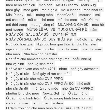
Me-O Adult vị Hải Sản
mèo anh lông ngắn
mèo bệnh thận
mèo bệnh tiết niệu
mèo con
Me-O Creamy Treats 60g
mèo gầy
meo gold
me-o gold
me-o indoor
mèo nhai cỏ
Mini Puppy
mix
móng mèo
MoonCat 8L
mousse
mũ
mũ cho chó
mũ cho chó mèo
mũ cho mèo
mũ lưỡi trai
mũ thời trang
mua gì cũng rẻ
MUA HÀNG GIÁ 0Đ
mùa hè
mùi hương
MỪNG LỄ VUI VẺ - TUNG ƯU ĐÃI RẺ
nấm
NGÀY ĐÔI - SALE GẤP BỘI - DUY NHẤT 9.9
NGÀY ĐÔI SALE GẤP BỘI DUY NHẤT 9.9
ngũ cốc hamster
Ngũ cốc hoa quả
Ngũ cốc hoa quả thức ăn cho Hamster
ngũ cốc thú nhỏ
nhà cho chó
nhà cho mèo
nhà chó mèo
nhà mèo
Nhà tắm cho hamster
Nhà tắm cho hamster hình chữ nhật (màu ngẫu nhiên)
nhà vệ sinh
nhà vệ sinh mèo
Nhà vệ sinh vòm cho mèo 4701
nhím
nhỏ gáy advocate
Nhỏ gáy trị rận
Nhỏ gáy trị rận cho mèo
Nhỏ gáy trị rận cho mèo CV-FIPPRO
Nhỏ gáy trị rận cho mèo CV-FIPPRO Ấn Độ
nhỏ mắt
nhỏ rận ấn độ
nhỏ rận cho mèo
nhỏ rận CV-FIPPRO
nhuộm lông chó mèo
Nuvita Gel
ổ
Ổ cào móng
Ổ cào móng hình tròn
Ổ cào móng hình tròn cho mèo
ổ cho chó mèo
ổ cho mèo
ổ đệm
Ổ đệm tròn cho chó mèo hình tai gấu size 50*43*30cm