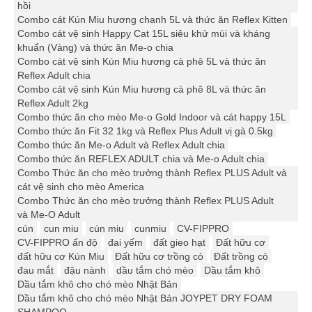
hồi
Combo cát Kún Miu hương chanh 5L và thức ăn Reflex Kitten
Combo cát vệ sinh Happy Cat 15L siêu khử mùi và kháng
khuẩn (Vàng) và thức ăn Me-o chia
Combo cát vệ sinh Kún Miu hương cà phê 5L và thức ăn
Reflex Adult chia
Combo cát vệ sinh Kún Miu hương cà phê 8L và thức ăn
Reflex Adult 2kg
Combo thức ăn cho mèo Me-o Gold Indoor và cát happy 15L
Combo thức ăn Fit 32 1kg và Reflex Plus Adult vị gà 0.5kg
Combo thức ăn Me-o Adult và Reflex Adult chia
Combo thức ăn REFLEX ADULT chia và Me-o Adult chia
Combo Thức ăn cho mèo trưởng thành Reflex PLUS Adult và
cát vệ sinh cho mèo America
Combo Thức ăn cho mèo trưởng thành Reflex PLUS Adult
và Me-O Adult
cún
cun miu
cún miu
cunmiu
CV-FIPPRO
CV-FIPPRO ấn độ
đai yếm
đất gieo hạt
Đất hữu cơ
đất hữu cơ Kún Miu
Đất hữu cơ trồng cỏ
Đất trồng cỏ
đau mắt
đậu nành
dầu tắm chó mèo
Dầu tắm khô
Dầu tắm khô cho chó mèo Nhật Bản
Dầu tắm khô cho chó mèo Nhật Bản JOYPET DRY FOAM