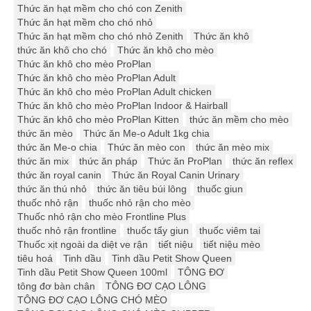
Thức ăn hạt mềm cho chó con Zenith
Thức ăn hạt mềm cho chó nhỏ
Thức ăn hạt mềm cho chó nhỏ Zenith
Thức ăn khô
thức ăn khô cho chó
Thức ăn khô cho mèo
Thức ăn khô cho mèo ProPlan
Thức ăn khô cho mèo ProPlan Adult
Thức ăn khô cho mèo ProPlan Adult chicken
Thức ăn khô cho mèo ProPlan Indoor & Hairball
Thức ăn khô cho mèo ProPlan Kitten
thức ăn mềm cho mèo
thức ăn mèo
Thức ăn Me-o Adult 1kg chia
thức ăn Me-o chia
Thức ăn mèo con
thức ăn mèo mix
thức ăn mix
thức ăn pháp
Thức ăn ProPlan
thức ăn reflex
thức ăn royal canin
Thức ăn Royal Canin Urinary
thức ăn thú nhỏ
thức ăn tiêu búi lông
thuốc giun
thuốc nhỏ rận
thuốc nhỏ rận cho mèo
Thuốc nhỏ rận cho mèo Frontline Plus
thuốc nhỏ rận frontline
thuốc tẩy giun
thuốc viêm tai
Thuốc xịt ngoài da diệt ve rận
tiết niệu
tiết niệu mèo
tiêu hoá
Tinh dầu
Tinh dầu Petit Show Queen
Tinh dầu Petit Show Queen 100ml
TÔNG ĐƠ
tông đơ bàn chân
TÔNG ĐƠ CẠO LÔNG
TÔNG ĐƠ CẠO LÔNG CHÓ MÈO