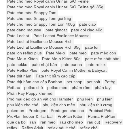
Pate cho mèo Royal canin Urinari S/O Feline
Pate cho mèo Royal canin Urinari S/O Feline gói 85g
Pate cho mèo Snappy Tom
Pate cho mèo Snappy Tom gói 85g
Pate cho mèo Snappy Tom Lon 400g
pate ciao
pate dạng mousse
pate gimcat
pate gói ciao 40g
Pate Lechat
Pate Lechat Exellence Mousse
Pate Lechat Exellence Mousse Rich
Pate Lechat Exellence Mousse Rich 85g
pate lon
pate lon reflex plus
Pate Me-o
pate mèo
pate mèo con
Pate Me-o Kitten
Pate Me-o Kitten 80g
pate mèo nhật bản
pate nekko
pate nhật bản
pate purina
pate reflex
Pate Reflex Plus
pate Royal Canin Mother & Babycat
Pate thịt hầm
Pate thịt hầm cao cấp
Pate thịt hầm cao cấp Bonbon
pet shop
pet soft
PetAg
PetLac
petlac chó
petlac mèo
phấm rôm
phấn fay
Phấn Fay Puppy khử mùi
Phô mai dẻo đồ ăn vặt cho Hamster
phụ kiên
phụ kiện
phụ kiện cho chó
phụ kiện chó mèo
phụ kiện thú cưng
pokemon
Predogen
Predogen cho chó
Probisol Pets
ProPlan Indoor & Hairball
ProPlan Kitten
Purina ProPlan
que da bò
rận
rận mèo
rau cho mèo
rau củ)
Recovery
reflex
Reflex Adult
reflex adult chó
reflex chó