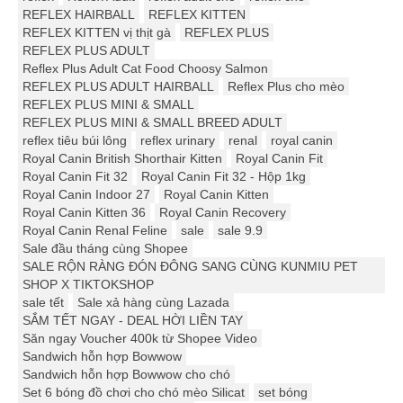
REFLEX HAIRBALL
REFLEX KITTEN
REFLEX KITTEN vị thịt gà
REFLEX PLUS
REFLEX PLUS ADULT
Reflex Plus Adult Cat Food Choosy Salmon
REFLEX PLUS ADULT HAIRBALL
Reflex Plus cho mèo
REFLEX PLUS MINI & SMALL
REFLEX PLUS MINI & SMALL BREED ADULT
reflex tiêu búi lông
reflex urinary
renal
royal canin
Royal Canin British Shorthair Kitten
Royal Canin Fit
Royal Canin Fit 32
Royal Canin Fit 32 - Hộp 1kg
Royal Canin Indoor 27
Royal Canin Kitten
Royal Canin Kitten 36
Royal Canin Recovery
Royal Canin Renal Feline
sale
sale 9.9
Sale đầu tháng cùng Shopee
SALE RỘN RÀNG ĐÓN ĐÔNG SANG CÙNG KUNMIU PET
SHOP X TIKTOKSHOP
sale tết
Sale xả hàng cùng Lazada
SẮM TẾT NGAY - DEAL HỜI LIỀN TAY
Săn ngay Voucher 400k từ Shopee Video
Sandwich hỗn hợp Bowwow
Sandwich hỗn hợp Bowwow cho chó
Set 6 bóng đồ chơi cho chó mèo Silicat
set bóng