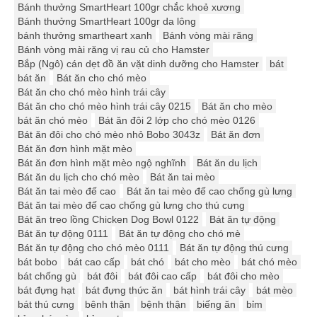
Bánh thưởng SmartHeart 100gr chắc khoẻ xương
Bánh thưởng SmartHeart 100gr da lông
bánh thưởng smartheart xanh
Bánh vòng mài răng
Bánh vòng mài răng vị rau củ cho Hamster
Bắp (Ngô) cán dẹt đồ ăn vặt dinh dưỡng cho Hamster
bát
bát ăn
Bát ăn cho chó mèo
Bát ăn cho chó mèo hình trái cây
Bát ăn cho chó mèo hình trái cây 0215
Bát ăn cho mèo
bát ăn chó mèo
Bát ăn đôi 2 lớp cho chó mèo 0126
Bát ăn đôi cho chó mèo nhỏ Bobo 3043z
Bát ăn đơn
Bát ăn đơn hình mặt mèo
Bát ăn đơn hình mặt mèo ngộ nghĩnh
Bát ăn du lịch
Bát ăn du lịch cho chó mèo
Bát ăn tai mèo
Bát ăn tai mèo đế cao
Bát ăn tai mèo đế cao chống gù lưng
Bát ăn tai mèo đế cao chống gù lưng cho thú cưng
Bát ăn treo lồng Chicken Dog Bowl 0122
Bát ăn tự động
Bát ăn tự động 0111
Bát ăn tự động cho chó mè
Bát ăn tự động cho chó mèo 0111
Bát ăn tự động thú cưng
bát bobo
bát cao cấp
bát chó
bát cho mèo
bát chó mèo
bát chống gù
bát đôi
bát đôi cao cấp
bát đôi cho mèo
bát đựng hạt
bát đựng thức ăn
bát hình trái cây
bát mèo
bát thú cưng
bênh thận
bệnh thận
biếng ăn
bỉm