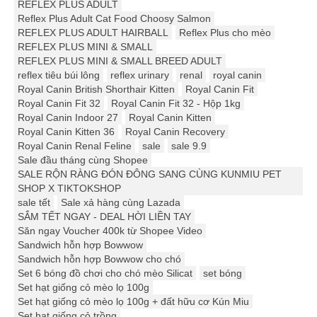
REFLEX PLUS ADULT
Reflex Plus Adult Cat Food Choosy Salmon
REFLEX PLUS ADULT HAIRBALL
Reflex Plus cho mèo
REFLEX PLUS MINI & SMALL
REFLEX PLUS MINI & SMALL BREED ADULT
reflex tiêu búi lông
reflex urinary
renal
royal canin
Royal Canin British Shorthair Kitten
Royal Canin Fit
Royal Canin Fit 32
Royal Canin Fit 32 - Hộp 1kg
Royal Canin Indoor 27
Royal Canin Kitten
Royal Canin Kitten 36
Royal Canin Recovery
Royal Canin Renal Feline
sale
sale 9.9
Sale đầu tháng cùng Shopee
SALE RỘN RÀNG ĐÓN ĐÔNG SANG CÙNG KUNMIU PET
SHOP X TIKTOKSHOP
sale tết
Sale xả hàng cùng Lazada
SẮM TẾT NGAY - DEAL HỜI LIỀN TAY
Săn ngay Voucher 400k từ Shopee Video
Sandwich hỗn hợp Bowwow
Sandwich hỗn hợp Bowwow cho chó
Set 6 bóng đồ chơi cho chó mèo Silicat
set bóng
Set hạt giống cỏ mèo lọ 100g
Set hạt giống cỏ mèo lọ 100g + đất hữu cơ Kún Miu
Set hạt giống cỏ trồng