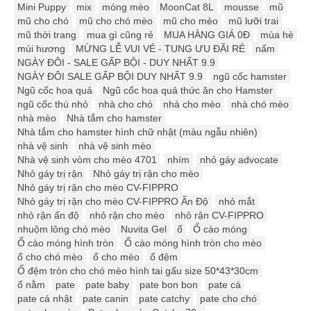
Mini Puppy
mix
móng mèo
MoonCat 8L
mousse
mũ
mũ cho chó
mũ cho chó mèo
mũ cho mèo
mũ lưỡi trai
mũ thời trang
mua gì cũng rẻ
MUA HÀNG GIÁ 0Đ
mùa hè
mùi hương
MỪNG LỄ VUI VẺ - TUNG ƯU ĐÃI RẺ
nấm
NGÀY ĐÔI - SALE GẤP BỘI - DUY NHẤT 9.9
NGÀY ĐÔI SALE GẤP BỘI DUY NHẤT 9.9
ngũ cốc hamster
Ngũ cốc hoa quả
Ngũ cốc hoa quả thức ăn cho Hamster
ngũ cốc thú nhỏ
nhà cho chó
nhà cho mèo
nhà chó mèo
nhà mèo
Nhà tắm cho hamster
Nhà tắm cho hamster hình chữ nhật (màu ngẫu nhiên)
nhà vệ sinh
nhà vệ sinh mèo
Nhà vệ sinh vòm cho mèo 4701
nhím
nhỏ gáy advocate
Nhỏ gáy trị rận
Nhỏ gáy trị rận cho mèo
Nhỏ gáy trị rận cho mèo CV-FIPPRO
Nhỏ gáy trị rận cho mèo CV-FIPPRO Ấn Độ
nhỏ mắt
nhỏ rận ấn độ
nhỏ rận cho mèo
nhỏ rận CV-FIPPRO
nhuộm lông chó mèo
Nuvita Gel
ổ
Ổ cào móng
Ổ cào móng hình tròn
Ổ cào móng hình tròn cho mèo
ổ cho chó mèo
ổ cho mèo
ổ đệm
Ổ đệm tròn cho chó mèo hình tai gấu size 50*43*30cm
ổ nằm
pate
pate baby
pate bon bon
pate cá
pate cá nhật
pate canin
pate catchy
pate cho chó