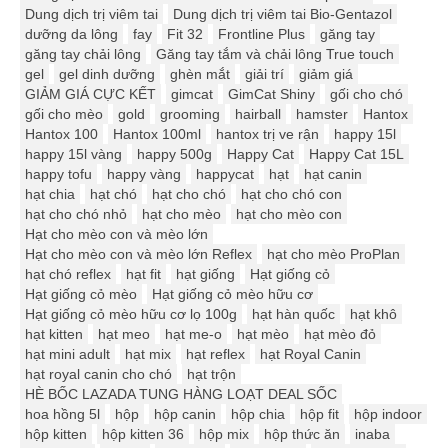
Dung dịch trị viêm tai
Dung dịch trị viêm tai Bio-Gentazol
dưỡng da lông
fay
Fit 32
Frontline Plus
găng tay
găng tay chải lông
Găng tay tắm và chải lông True touch
gel
gel dinh dưỡng
ghèn mắt
giải trí
giảm giá
GIẢM GIÁ CỰC KẾT
gimcat
GimCat Shiny
gối cho chó
gối cho mèo
gold
grooming
hairball
hamster
Hantox
Hantox 100
Hantox 100ml
hantox trị ve rận
happy 15l
happy 15l vàng
happy 500g
Happy Cat
Happy Cat 15L
happy tofu
happy vàng
happycat
hạt
hạt canin
hạt chia
hạt chó
hạt cho chó
hạt cho chó con
hạt cho chó nhỏ
hạt cho mèo
hạt cho mèo con
Hạt cho mèo con và mèo lớn
Hạt cho mèo con và mèo lớn Reflex
hạt cho mèo ProPlan
hạt chó reflex
hạt fit
hạt giống
Hạt giống cỏ
Hạt giống cỏ mèo
Hạt giống cỏ mèo hữu cơ
Hạt giống cỏ mèo hữu cơ lọ 100g
hạt hàn quốc
hạt khô
hạt kitten
hạt meo
hạt me-o
hạt mèo
hạt mèo đỏ
hạt mini adult
hạt mix
hạt reflex
hạt Royal Canin
hạt royal canin cho chó
hạt trộn
HÈ BỐC LAZADA TUNG HÀNG LOẠT DEAL SỐC
hoa hồng 5l
hộp
hộp canin
hộp chia
hộp fit
hộp indoor
hộp kitten
hộp kitten 36
hộp mix
hộp thức ăn
inaba