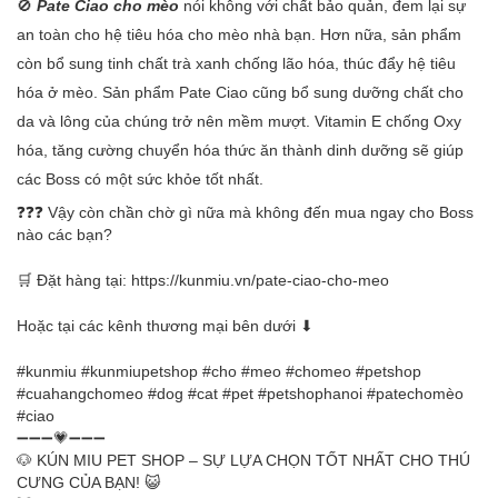
🚫
Pate Ciao cho mèo
nói không với chất bảo quản, đem lại sự
an toàn cho hệ tiêu hóa cho mèo nhà bạn. Hơn nữa, sản phẩm
còn bổ sung tinh chất trà xanh chống lão hóa, thúc đẩy hệ tiêu
hóa ở mèo. Sản phẩm Pate Ciao cũng bổ sung dưỡng chất cho
da và lông của chúng trở nên mềm mượt. Vitamin E chống Oxy
hóa, tăng cường chuyển hóa thức ăn thành dinh dưỡng sẽ giúp
các Boss có một sức khỏe tốt nhất.
❓❓❓ Vậy còn chần chờ gì nữa mà không đến mua ngay cho Boss
nào các bạn?
🛒 Đặt hàng tại: https://kunmiu.vn/pate-ciao-cho-meo
Hoặc tại các kênh thương mại bên dưới ⬇
#kunmiu #kunmiupetshop #cho #meo #chomeo #petshop
#cuahangchomeo #dog #cat #pet #petshophanoi #patechomèo
#ciao
➖➖➖💗➖➖➖
🐶 KÚN MIU PET SHOP – SỰ LỰA CHỌN TỐT NHẤT CHO THÚ
CƯNG CỦA BẠN! 😺