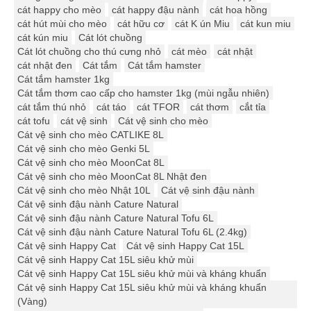
cát happy cho mèo
cát happy đậu nành
cát hoa hồng
cát hút mùi cho mèo
cát hữu cơ
cát K ún Miu
cát kun miu
cát kún miu
Cát lót chuồng
Cát lót chuồng cho thú cưng nhỏ
cát mèo
cát nhật
cát nhật đen
Cát tắm
Cát tắm hamster
Cát tắm hamster 1kg
Cát tắm thơm cao cấp cho hamster 1kg (mùi ngẫu nhiên)
cát tắm thú nhỏ
cát táo
cát TFOR
cát thơm
cắt tỉa
cát tofu
cát vệ sinh
Cát vệ sinh cho mèo
Cát vệ sinh cho mèo CATLIKE 8L
Cát vệ sinh cho mèo Genki 5L
Cát vệ sinh cho mèo MoonCat 8L
Cát vệ sinh cho mèo MoonCat 8L Nhật đen
Cát vệ sinh cho mèo Nhật 10L
Cát vệ sinh đậu nành
Cát vệ sinh đậu nành Cature Natural
Cát vệ sinh đậu nành Cature Natural Tofu 6L
Cát vệ sinh đậu nành Cature Natural Tofu 6L (2.4kg)
Cát vệ sinh Happy Cat
Cát vệ sinh Happy Cat 15L
Cát vệ sinh Happy Cat 15L siêu khử mùi
Cát vệ sinh Happy Cat 15L siêu khử mùi và kháng khuẩn
Cát vệ sinh Happy Cat 15L siêu khử mùi và kháng khuẩn
(Vàng)