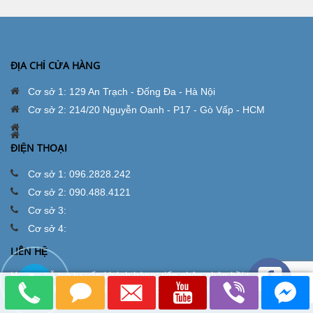
ĐỊA CHỈ CỬA HÀNG
Cơ sở 1: 129 An Trạch - Đống Đa - Hà Nội
Cơ sở 2: 214/20 Nguyễn Oanh - P17 - Gò Vấp - HCM
ĐIỆN THOẠI
Cơ sở 1: 096.2828.242
Cơ sở 2: 090.488.4121
Cơ sở 3:
Cơ sở 4:
LIÊN HỆ
Hotline hỗ trợ tư vấn khách hàng, tiếp nhận phản hồi thắc mắc
góp ý, và hỗ trợ các đại lý, đối tác của Kún Miu.