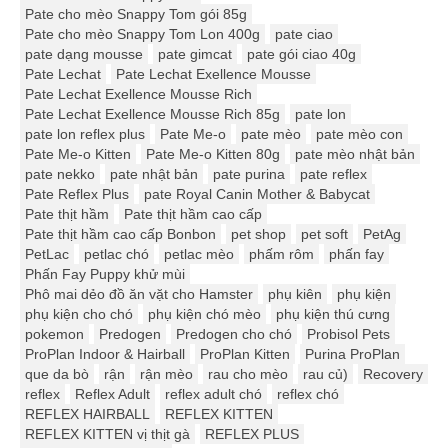
Pate cho mèo Snappy Tom gói 85g
Pate cho mèo Snappy Tom Lon 400g
pate ciao
pate dạng mousse
pate gimcat
pate gói ciao 40g
Pate Lechat
Pate Lechat Exellence Mousse
Pate Lechat Exellence Mousse Rich
Pate Lechat Exellence Mousse Rich 85g
pate lon
pate lon reflex plus
Pate Me-o
pate mèo
pate mèo con
Pate Me-o Kitten
Pate Me-o Kitten 80g
pate mèo nhật bản
pate nekko
pate nhật bản
pate purina
pate reflex
Pate Reflex Plus
pate Royal Canin Mother & Babycat
Pate thịt hầm
Pate thịt hầm cao cấp
Pate thịt hầm cao cấp Bonbon
pet shop
pet soft
PetAg
PetLac
petlac chó
petlac mèo
phấm rôm
phấn fay
Phấn Fay Puppy khử mùi
Phô mai dẻo đồ ăn vặt cho Hamster
phụ kiên
phụ kiện
phụ kiện cho chó
phụ kiện chó mèo
phụ kiện thú cưng
pokemon
Predogen
Predogen cho chó
Probisol Pets
ProPlan Indoor & Hairball
ProPlan Kitten
Purina ProPlan
que da bò
rận
rận mèo
rau cho mèo
rau củ)
Recovery
reflex
Reflex Adult
reflex adult chó
reflex chó
REFLEX HAIRBALL
REFLEX KITTEN
REFLEX KITTEN vị thịt gà
REFLEX PLUS