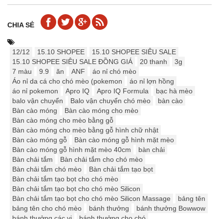
CHIA SẺ
12/12
15.10 SHOPEE
15.10 SHOPEE SIÊU SALE
15.10 SHOPEE SIÊU SALE ĐỒNG GIÁ
20 thanh
3g
7 màu
9.9
ăn
ANF
áo nỉ chó mèo
Áo nỉ da cá cho chó mèo (pokemon
áo nỉ lợn hồng
áo nỉ pokemon
Apro IQ
Apro IQ Formula
bạc hà mèo
balo vận chuyển
Balo vận chuyển chó mèo
bàn cào
Bàn cào móng
Bàn cào móng cho mèo
Bàn cào móng cho mèo bằng gỗ
Bàn cào móng cho mèo bằng gỗ hình chữ nhật
Bàn cào móng gỗ
Bàn cào móng gỗ hình mặt mèo
Bàn cào móng gỗ hình mặt mèo 40cm
bàn chải
Bàn chải tắm
Bàn chải tắm cho chó mèo
Bàn chải tắm chó mèo
Bàn chải tắm tạo bọt
Bàn chải tắm tạo bọt cho chó mèo
Bàn chải tắm tạo bọt cho chó mèo Silicon
Bàn chải tắm tạo bọt cho chó mèo Silicon Massage
bảng tên
bảng tên cho chó mèo
bánh thưởng
bánh thưởng Bowwow
bánh thưởng các vị
bánh thưởng cho chó