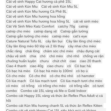
Cát vệ sinh Happy Cat hương cà phê 15L
Cát vệ sinh Kún Miu
Cát vệ sinh Kún Miu 5L
Cát vệ sinh Kún Miu hương Cà Phê 8L
Cát vệ sinh Kún Miu hương hoa hồng
Cát vệ sinh Kún Miu hương hoa hồng 5L
cát vệ sinh mèo
Cát Vệ Sinh Mèo Katz Comfort
catchy 70g
catnip
catnip cho mèo
catnip dạng xịt
Catnip gắn tường
Catnip gắn tường cho mèo
catnip mèo
cat's eye
Cature Natural Tofu 6L
cây lăn bụi
Cây lăn lông chó mèo
Cây lăn lông mèo 60 lớp và 2 lõi thay
cây nhai cho mèo
chắc răng
chải lông
chăm sóc chó mèo
chậu đựng cát
chậu vệ sinh
chia
chó
chó mèo
chó nhỏ
chống ve rận
chuông huấn luyện
churu
chút chít
ciao
ciao 20 thanh
Ciao 4 thanh
ciao 40g
ciao churu
cỏ
Cỏ bạc hà
Cỏ bạc hà mèo
Cỏ bạc hà mèo lọ 100ml
cỏ bọ ú
Cỏ cho mèo
Cỏ cho thỏ
cỏ cho thú nhỏ
cỏ hamster
Cỏ lúa mạch
Cỏ lúa mạch tươi
Cỏ lúa mạch tươi cho mèo
cỏ mèo
cỏ trồng
cỏ trồng cho mèo
cỏ trồng sẵn
cỏ tươi
combo
Combo cát 15L vàng và Me-o Gold Indoor
Combo cát Happy 15L vàng và thức ăn Reflex Plus Adult vị cá
hồi
Combo cát Kún Miu hương chanh 5L và thức ăn Reflex Kitten
Combo cát vệ sinh Happy Cat 15L siêu khử mùi và kháng