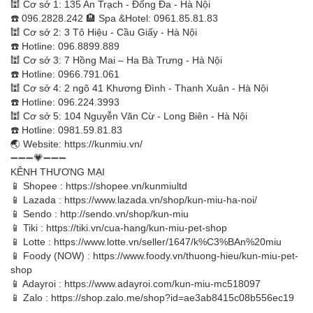
🕍 Cơ sở 1: 135 An Trạch - Đống Đa - Hà Nội
☎️ 096.2828.242 🏨 Spa &Hotel: 0961.85.81.83
🕍 Cơ sở 2: 3 Tô Hiệu - Cầu Giấy - Hà Nội
☎️ Hotline: 096.8899.889
🕍 Cơ sở 3: 7 Hồng Mai – Ha Bà Trưng - Hà Nội
☎️ Hotline: 0966.791.061
🕍 Cơ sở 4: 2 ngõ 41 Khương Đình - Thanh Xuân - Hà Nội
☎️ Hotline: 096.224.3993
🕍 Cơ sở 5: 104 Nguyễn Văn Cừ - Long Biên - Hà Nội
☎️ Hotline: 0981.59.81.83
🌏 Website: https://kunmiu.vn/
➖➖➖💗➖➖➖
KÊNH THƯƠNG MẠI
📱 Shopee : https://shopee.vn/kunmiultd
📱 Lazada : https://www.lazada.vn/shop/kun-miu-ha-noi/
📱 Sendo : http://sendo.vn/shop/kun-miu
📱 Tiki : https://tiki.vn/cua-hang/kun-miu-pet-shop
📱 Lotte : https://www.lotte.vn/seller/1647/k%C3%BAn%20miu
📱 Foody (NOW) : https://www.foody.vn/thuong-hieu/kun-miu-pet-
shop
📱 Adayroi : https://www.adayroi.com/kun-miu-mc518097
📱 Zalo : https://shop.zalo.me/shop?id=ae3ab8415c08b556ec19