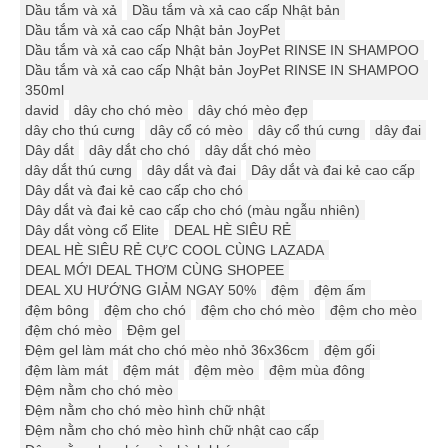
Dầu tắm và xả
Dầu tắm và xả cao cấp Nhật bản
Dầu tắm và xả cao cấp Nhật bản JoyPet
Dầu tắm và xả cao cấp Nhật bản JoyPet RINSE IN SHAMPOO
Dầu tắm và xả cao cấp Nhật bản JoyPet RINSE IN SHAMPOO
350ml
david
dây cho chó mèo
dây chó mèo đẹp
dây cho thú cưng
dây cổ có mèo
dây cổ thú cưng
dây đai
Dây dắt
dây dắt cho chó
dây dắt chó mèo
dây dắt thú cưng
dây dắt và đai
Dây dắt và đai kẻ cao cấp
Dây dắt và đai kẻ cao cấp cho chó
Dây dắt và đai kẻ cao cấp cho chó (màu ngẫu nhiên)
Dây dắt vòng cổ Elite
DEAL HÈ SIÊU RẺ
DEAL HÈ SIÊU RẺ CỰC COOL CÙNG LAZADA
DEAL MỚI DEAL THƠM CÙNG SHOPEE
DEAL XU HƯỚNG GIẢM NGAY 50%
đệm
đệm ấm
đệm bông
đệm cho chó
đệm cho chó mèo
đệm cho mèo
đệm chó mèo
Đệm gel
Đệm gel làm mát cho chó mèo nhỏ 36x36cm
đệm gối
đệm làm mát
đệm mát
đệm mèo
đệm mùa đông
Đệm nằm cho chó mèo
Đệm nằm cho chó mèo hình chữ nhật
Đệm nằm cho chó mèo hình chữ nhật cao cấp