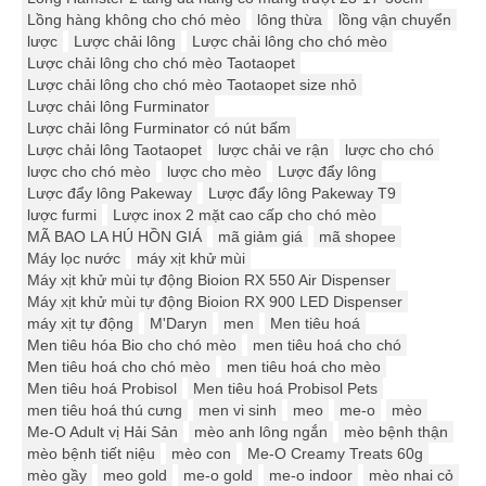
Lồng hàng không cho chó mèo
lông thừa
lồng vận chuyển
lược
Lược chải lông
Lược chải lông cho chó mèo
Lược chải lông cho chó mèo Taotaopet
Lược chải lông cho chó mèo Taotaopet size nhỏ
Lược chải lông Furminator
Lược chải lông Furminator có nút bấm
Lược chải lông Taotaopet
lược chải ve rận
lược cho chó
lược cho chó mèo
lược cho mèo
Lược đẩy lông
Lược đẩy lông Pakeway
Lược đẩy lông Pakeway T9
lược furmi
Lược inox 2 mặt cao cấp cho chó mèo
MÃ BAO LA HÚ HỒN GIÁ
mã giảm giá
mã shopee
Máy lọc nước
máy xịt khử mùi
Máy xịt khử mùi tự động Bioion RX 550 Air Dispenser
Máy xịt khử mùi tự động Bioion RX 900 LED Dispenser
máy xịt tự động
M'Daryn
men
Men tiêu hoá
Men tiêu hóa Bio cho chó mèo
men tiêu hoá cho chó
Men tiêu hoá cho chó mèo
men tiêu hoá cho mèo
Men tiêu hoá Probisol
Men tiêu hoá Probisol Pets
men tiêu hoá thú cưng
men vi sinh
meo
me-o
mèo
Me-O Adult vị Hải Sản
mèo anh lông ngắn
mèo bệnh thận
mèo bệnh tiết niệu
mèo con
Me-O Creamy Treats 60g
mèo gầy
meo gold
me-o gold
me-o indoor
mèo nhai cỏ