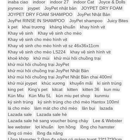
inaba ciao
indoor
indoor 27
indoor Cat
Joyce & Dolls
joyneco
joypet
JoyPet nhật bản
JOYPET DRY FOAM
JOYPET DRY FOAM SHAMPOO
JoyPet Nhật Bản
JoyPet RINSE IN SHAMPOO
JoyPet shampoo
Juicy Bites
k pet
khai trương
kháng khuẩn
khay hình vịt
Khay vệ sinh
Khay vệ sinh cho mèo
Khay vệ sinh cho mèo hình vịt
Khay vệ sinh cho mèo hình vịt sz 46x36x11cm
Khay vệ sinh cho mèo LS224
khay vệ sinh hình vịt
khoẻ khớp
khử mùi
khử mùi hôi chuồng trại
khử mùi hôi chuồng trại JoyPet
khử mùi hôi chuồng trại JoyPet Nhật Bản
khử mùi hôi chuồng trại JoyPet Nhật Bản chai 400ml
khử mùi joypet
khúc xương
khuyến mãi
kí sinh trùng
king pet
King's pet
kitcat
kitten
kitten 36
kun miu
Kún Miu
Kún Miu 5L
kún miu pet shop
kunmiu
ký sinh trùng
ký sinh trùng cho chó mèo Hantox 100ml
lá cho mèo
làm mát cho chó mèo
lăn bụi
lazada
Lazada sale
Lazada sale hè
Lazada sale hè sang voucher bùng cháy
Lee & Webster
lee webster
lợi khuẩn
lợn hồng
lồng cho hamster
lồng có mèo
lồng đa năng
Lồng Hamster 2 tầng đa năng có máng trượt 23*17*30cm