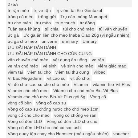
275A
trị rận mèo
trị ve rận
trị viêm tai Bio-Gentazol
trồng cỏ mèo
trông gửi
Trụ cào móng Momopet
trụ cho mèo
trụ mèo
true touch
tự động
Tuần sale khủng
túi chia
túi cho chó mèo
túi vận chuyển
ức gà
Ức gà ăn liền cho mèo Inaba Ciao 20g (vị ngẫu nhiên)
ức gà cho mèo
univerm
unrinary
Urinary
ƯU ĐÃI HẤP DẪN DÀNH
ƯU ĐÃI HẤP DẪN DÀNH CHO CÚN CƯNG
vận chuyển chó mèo
vật dụng ăn uống
ve rận
ve rận chó mèo
vệ sinh
vệ sinh cho mèo
viêm giác mạc
viêm tai
viêm tai chó
viêm tai thú cưng
virbac
Virbac Megaderm
vịt cao su
vịt đồ chơi
Vịt đồ chơi cao su cho chó mèo
Vitamin
vitamin Bio-Vit Plus
Vitamin cho chó mèo
Vitamin cho chó mèo Bio-Vit Plus
Vitamin cho chó mèo Bio-Vit Plus gói 5g
Vòng cổ
vòng cổ bền
vòng cổ cao su
Vòng cổ cao su chống nước cho chó mèo 1cm
vòng cổ cho chó mèo
vòng cổ chống ve rận
Vòng cổ đèn LED
Vòng cổ đèn LED cho chó
Vòng cổ đèn LED cho chó có sạc usb
Vòng quay tập chạy cho Hamster (màu ngẫu nhiên)
voucher