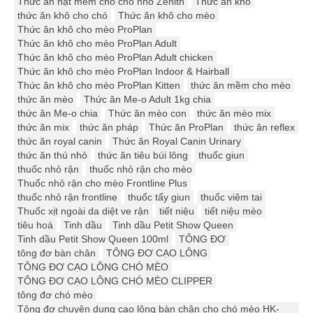
Thức ăn hạt mềm cho chó nhỏ Zenith
Thức ăn khô
thức ăn khô cho chó
Thức ăn khô cho mèo
Thức ăn khô cho mèo ProPlan
Thức ăn khô cho mèo ProPlan Adult
Thức ăn khô cho mèo ProPlan Adult chicken
Thức ăn khô cho mèo ProPlan Indoor & Hairball
Thức ăn khô cho mèo ProPlan Kitten
thức ăn mềm cho mèo
thức ăn mèo
Thức ăn Me-o Adult 1kg chia
thức ăn Me-o chia
Thức ăn mèo con
thức ăn mèo mix
thức ăn mix
thức ăn pháp
Thức ăn ProPlan
thức ăn reflex
thức ăn royal canin
Thức ăn Royal Canin Urinary
thức ăn thú nhỏ
thức ăn tiêu búi lông
thuốc giun
thuốc nhỏ rận
thuốc nhỏ rận cho mèo
Thuốc nhỏ rận cho mèo Frontline Plus
thuốc nhỏ rận frontline
thuốc tẩy giun
thuốc viêm tai
Thuốc xịt ngoài da diệt ve rận
tiết niệu
tiết niệu mèo
tiêu hoá
Tinh dầu
Tinh dầu Petit Show Queen
Tinh dầu Petit Show Queen 100ml
TÔNG ĐƠ
tông đơ bàn chân
TÔNG ĐƠ CẠO LÔNG
TÔNG ĐƠ CẠO LÔNG CHÓ MÈO
TÔNG ĐƠ CẠO LÔNG CHÓ MÈO CLIPPER
tông đơ chó mèo
Tông đơ chuyên dụng cạo lông bàn chân cho chó mèo HK-