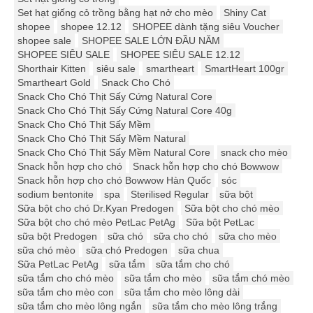
Set hạt giống cỏ trồng bằng hạt nở cho mèo
Shiny Cat
shopee
shopee 12.12
SHOPEE dành tặng siêu Voucher
shopee sale
SHOPEE SALE LỚN ĐẦU NĂM
SHOPEE SIÊU SALE
SHOPEE SIÊU SALE 12.12
Shorthair Kitten
siêu sale
smartheart
SmartHeart 100gr
Smartheart Gold
Snack Cho Chó
Snack Cho Chó Thịt Sấy Cứng Natural Core
Snack Cho Chó Thịt Sấy Cứng Natural Core 40g
Snack Cho Chó Thịt Sấy Mềm
Snack Cho Chó Thịt Sấy Mềm Natural
Snack Cho Chó Thịt Sấy Mềm Natural Core
snack cho mèo
Snack hỗn hợp cho chó
Snack hỗn hợp cho chó Bowwow
Snack hỗn hợp cho chó Bowwow Hàn Quốc
sóc
sodium bentonite
spa
Sterilised Regular
sữa bột
Sữa bột cho chó Dr.Kyan Predogen
Sữa bột cho chó mèo
Sữa bột cho chó mèo PetLac PetAg
Sữa bột PetLac
sữa bột Predogen
sữa chó
sữa cho chó
sữa cho mèo
sữa chó mèo
sữa chó Predogen
sữa chua
Sữa PetLac PetAg
sữa tắm
sữa tắm cho chó
sữa tắm cho chó mèo
sữa tắm cho mèo
sữa tắm chó mèo
sữa tắm cho mèo con
sữa tắm cho mèo lông dài
sữa tắm cho mèo lông ngắn
sữa tắm cho mèo lông trắng