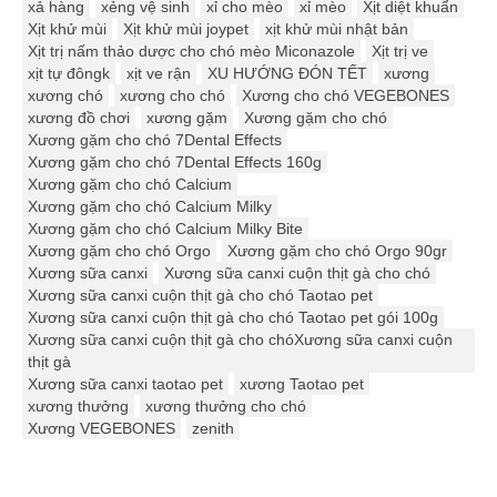
xả hàng
xẻng vệ sinh
xỉ cho mèo
xỉ mèo
Xịt diệt khuẩn
Xịt khử mùi
Xịt khử mùi joypet
xịt khử mùi nhật bản
Xịt trị nấm thảo dược cho chó mèo Miconazole
Xịt trị ve
xịt tự đôngk
xịt ve rận
XU HƯỚNG ĐÓN TẾT
xương
xương chó
xương cho chó
Xương cho chó VEGEBONES
xương đồ chơi
xương gặm
Xương gặm cho chó
Xương gặm cho chó 7Dental Effects
Xương gặm cho chó 7Dental Effects 160g
Xương gặm cho chó Calcium
Xương gặm cho chó Calcium Milky
Xương gặm cho chó Calcium Milky Bite
Xương gặm cho chó Orgo
Xương gặm cho chó Orgo 90gr
Xương sữa canxi
Xương sữa canxi cuộn thịt gà cho chó
Xương sữa canxi cuộn thịt gà cho chó Taotao pet
Xương sữa canxi cuộn thịt gà cho chó Taotao pet gói 100g
Xương sữa canxi cuộn thịt gà cho chóXương sữa canxi cuộn
thịt gà
Xương sữa canxi taotao pet
xương Taotao pet
xương thưởng
xương thưởng cho chó
Xương VEGEBONES
zenith