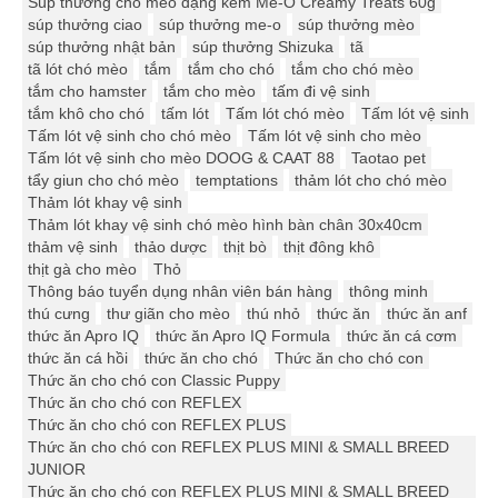
Súp thưởng cho mèo dạng kem Me-O Creamy Treats 60g
súp thưởng ciao
súp thưởng me-o
súp thưởng mèo
súp thưởng nhật bản
súp thưởng Shizuka
tã
tã lót chó mèo
tắm
tắm cho chó
tắm cho chó mèo
tắm cho hamster
tắm cho mèo
tấm đi vệ sinh
tắm khô cho chó
tấm lót
Tấm lót chó mèo
Tấm lót vệ sinh
Tấm lót vệ sinh cho chó mèo
Tấm lót vệ sinh cho mèo
Tấm lót vệ sinh cho mèo DOOG & CAAT 88
Taotao pet
tẩy giun cho chó mèo
temptations
thảm lót cho chó mèo
Thảm lót khay vệ sinh
Thảm lót khay vệ sinh chó mèo hình bàn chân 30x40cm
thảm vệ sinh
thảo dược
thịt bò
thịt đông khô
thịt gà cho mèo
Thỏ
Thông báo tuyển dụng nhân viên bán hàng
thông minh
thú cưng
thư giãn cho mèo
thú nhỏ
thức ăn
thức ăn anf
thức ăn Apro IQ
thức ăn Apro IQ Formula
thức ăn cá cơm
thức ăn cá hồi
thức ăn cho chó
Thức ăn cho chó con
Thức ăn cho chó con Classic Puppy
Thức ăn cho chó con REFLEX
Thức ăn cho chó con REFLEX PLUS
Thức ăn cho chó con REFLEX PLUS MINI & SMALL BREED
JUNIOR
Thức ăn cho chó con REFLEX PLUS MINI & SMALL BREED