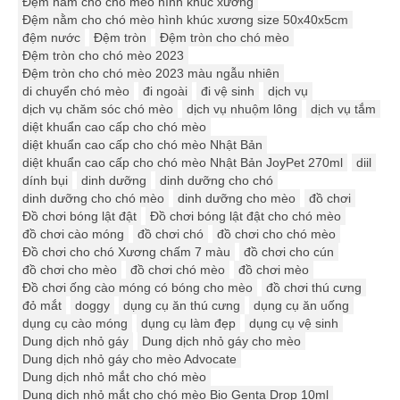
Đệm nằm cho chó mèo hình khúc xương
Đệm nằm cho chó mèo hình khúc xương size 50x40x5cm
đệm nước
Đệm tròn
Đệm tròn cho chó mèo
Đệm tròn cho chó mèo 2023
Đệm tròn cho chó mèo 2023 màu ngẫu nhiên
di chuyển chó mèo
đi ngoài
đi vệ sinh
dịch vụ
dịch vụ chăm sóc chó mèo
dịch vụ nhuộm lông
dịch vụ tắm
diệt khuẩn cao cấp cho chó mèo
diệt khuẩn cao cấp cho chó mèo Nhật Bản
diệt khuẩn cao cấp cho chó mèo Nhật Bản JoyPet 270ml
diil
dính bụi
dinh dưỡng
dinh dưỡng cho chó
dinh dưỡng cho chó mèo
dinh dưỡng cho mèo
đồ chơi
Đồ chơi bóng lật đật
Đồ chơi bóng lật đật cho chó mèo
đồ chơi cào móng
đồ chơi chó
đồ chơi cho chó mèo
Đồ chơi cho chó Xương chấm 7 màu
đồ chơi cho cún
đồ chơi cho mèo
đồ chơi chó mèo
đồ chơi mèo
Đồ chơi ống cào móng có bóng cho mèo
đồ chơi thú cưng
đỏ mắt
doggy
dụng cụ ăn thú cưng
dụng cụ ăn uống
dụng cụ cào móng
dụng cụ làm đẹp
dụng cụ vệ sinh
Dung dịch nhỏ gáy
Dung dịch nhỏ gáy cho mèo
Dung dịch nhỏ gáy cho mèo Advocate
Dung dịch nhỏ mắt cho chó mèo
Dung dịch nhỏ mắt cho chó mèo Bio Genta Drop 10ml