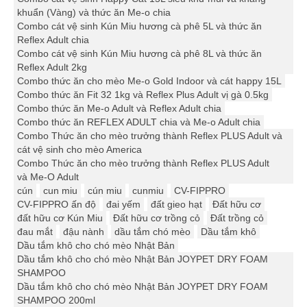
khuẩn (Vàng) và thức ăn Me-o chia
Combo cát vệ sinh Kún Miu hương cà phê 5L và thức ăn
Reflex Adult chia
Combo cát vệ sinh Kún Miu hương cà phê 8L và thức ăn
Reflex Adult 2kg
Combo thức ăn cho mèo Me-o Gold Indoor và cát happy 15L
Combo thức ăn Fit 32 1kg và Reflex Plus Adult vị gà 0.5kg
Combo thức ăn Me-o Adult và Reflex Adult chia
Combo thức ăn REFLEX ADULT chia và Me-o Adult chia
Combo Thức ăn cho mèo trưởng thành Reflex PLUS Adult và
cát vệ sinh cho mèo America
Combo Thức ăn cho mèo trưởng thành Reflex PLUS Adult
và Me-O Adult
cún
cun miu
cún miu
cunmiu
CV-FIPPRO
CV-FIPPRO ấn độ
đai yếm
đất gieo hạt
Đất hữu cơ
đất hữu cơ Kún Miu
Đất hữu cơ trồng cỏ
Đất trồng cỏ
đau mắt
đậu nành
dầu tắm chó mèo
Dầu tắm khô
Dầu tắm khô cho chó mèo Nhật Bản
Dầu tắm khô cho chó mèo Nhật Bản JOYPET DRY FOAM
SHAMPOO
Dầu tắm khô cho chó mèo Nhật Bản JOYPET DRY FOAM
SHAMPOO 200ml