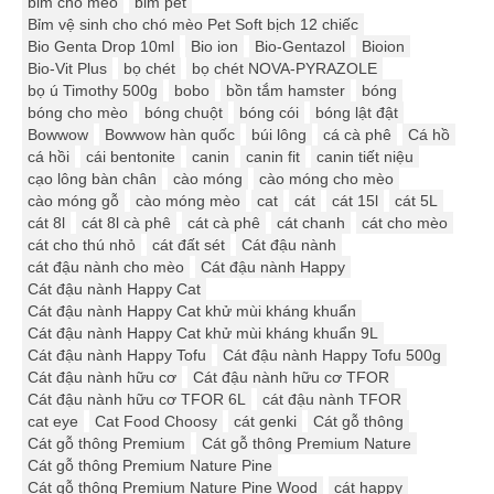
bỉm chó mèo
bỉm pet
Bỉm vệ sinh cho chó mèo Pet Soft bịch 12 chiếc
Bio Genta Drop 10ml
Bio ion
Bio-Gentazol
Bioion
Bio-Vit Plus
bọ chét
bọ chét NOVA-PYRAZOLE
bọ ú Timothy 500g
bobo
bồn tắm hamster
bóng
bóng cho mèo
bóng chuột
bóng cói
bóng lật đật
Bowwow
Bowwow hàn quốc
búi lông
cá cà phê
Cá hồ
cá hồi
cái bentonite
canin
canin fit
canin tiết niệu
cạo lông bàn chân
cào móng
cào móng cho mèo
cào móng gỗ
cào móng mèo
cat
cát
cát 15l
cát 5L
cát 8l
cát 8l cà phê
cát cà phê
cát chanh
cát cho mèo
cát cho thú nhỏ
cát đất sét
Cát đậu nành
cát đậu nành cho mèo
Cát đậu nành Happy
Cát đậu nành Happy Cat
Cát đậu nành Happy Cat khử mùi kháng khuẩn
Cát đậu nành Happy Cat khử mùi kháng khuẩn 9L
Cát đậu nành Happy Tofu
Cát đậu nành Happy Tofu 500g
Cát đậu nành hữu cơ
Cát đậu nành hữu cơ TFOR
Cát đậu nành hữu cơ TFOR 6L
cát đậu nành TFOR
cat eye
Cat Food Choosy
cát genki
Cát gỗ thông
Cát gỗ thông Premium
Cát gỗ thông Premium Nature
Cát gỗ thông Premium Nature Pine
Cát gỗ thông Premium Nature Pine Wood
cát happy