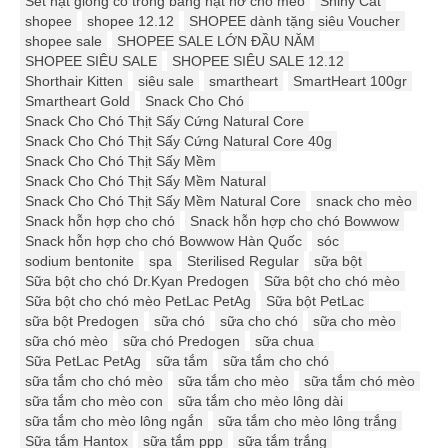
Set hạt giống cỏ trồng bằng hạt nở cho mèo
Shiny Cat
shopee
shopee 12.12
SHOPEE dành tặng siêu Voucher
shopee sale
SHOPEE SALE LỚN ĐẦU NĂM
SHOPEE SIÊU SALE
SHOPEE SIÊU SALE 12.12
Shorthair Kitten
siêu sale
smartheart
SmartHeart 100gr
Smartheart Gold
Snack Cho Chó
Snack Cho Chó Thịt Sấy Cứng Natural Core
Snack Cho Chó Thịt Sấy Cứng Natural Core 40g
Snack Cho Chó Thịt Sấy Mềm
Snack Cho Chó Thịt Sấy Mềm Natural
Snack Cho Chó Thịt Sấy Mềm Natural Core
snack cho mèo
Snack hỗn hợp cho chó
Snack hỗn hợp cho chó Bowwow
Snack hỗn hợp cho chó Bowwow Hàn Quốc
sóc
sodium bentonite
spa
Sterilised Regular
sữa bột
Sữa bột cho chó Dr.Kyan Predogen
Sữa bột cho chó mèo
Sữa bột cho chó mèo PetLac PetAg
Sữa bột PetLac
sữa bột Predogen
sữa chó
sữa cho chó
sữa cho mèo
sữa chó mèo
sữa chó Predogen
sữa chua
Sữa PetLac PetAg
sữa tắm
sữa tắm cho chó
sữa tắm cho chó mèo
sữa tắm cho mèo
sữa tắm chó mèo
sữa tắm cho mèo con
sữa tắm cho mèo lông dài
sữa tắm cho mèo lông ngắn
sữa tắm cho mèo lông trắng
Sữa tắm Hantox
sữa tắm ppp
sữa tắm trắng