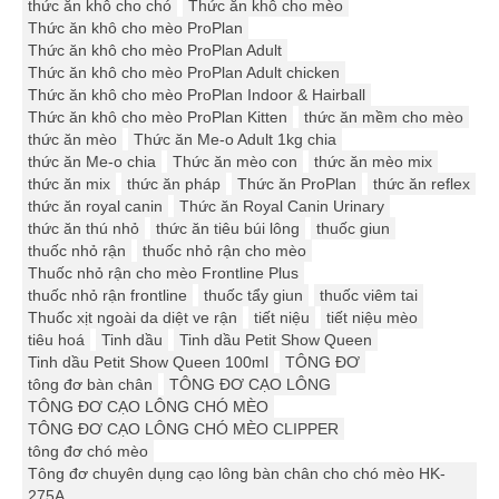
thức ăn khô cho chó
Thức ăn khô cho mèo
Thức ăn khô cho mèo ProPlan
Thức ăn khô cho mèo ProPlan Adult
Thức ăn khô cho mèo ProPlan Adult chicken
Thức ăn khô cho mèo ProPlan Indoor & Hairball
Thức ăn khô cho mèo ProPlan Kitten
thức ăn mềm cho mèo
thức ăn mèo
Thức ăn Me-o Adult 1kg chia
thức ăn Me-o chia
Thức ăn mèo con
thức ăn mèo mix
thức ăn mix
thức ăn pháp
Thức ăn ProPlan
thức ăn reflex
thức ăn royal canin
Thức ăn Royal Canin Urinary
thức ăn thú nhỏ
thức ăn tiêu búi lông
thuốc giun
thuốc nhỏ rận
thuốc nhỏ rận cho mèo
Thuốc nhỏ rận cho mèo Frontline Plus
thuốc nhỏ rận frontline
thuốc tẩy giun
thuốc viêm tai
Thuốc xịt ngoài da diệt ve rận
tiết niệu
tiết niệu mèo
tiêu hoá
Tinh dầu
Tinh dầu Petit Show Queen
Tinh dầu Petit Show Queen 100ml
TÔNG ĐƠ
tông đơ bàn chân
TÔNG ĐƠ CẠO LÔNG
TÔNG ĐƠ CẠO LÔNG CHÓ MÈO
TÔNG ĐƠ CẠO LÔNG CHÓ MÈO CLIPPER
tông đơ chó mèo
Tông đơ chuyên dụng cạo lông bàn chân cho chó mèo HK-
275A