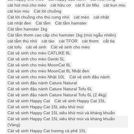
cát hút mùi cho mèo
cát hữu cơ
cát K ún Miu
cát kun miu
cát kún miu
Cát lót chuồng
Cát lót chuồng cho thú cưng nhỏ
cát mèo
cát nhật
cát nhật đen
Cát tắm
Cát tắm hamster
Cát tắm hamster 1kg
Cát tắm thơm cao cấp cho hamster 1kg (mùi ngẫu nhiên)
cát tắm thú nhỏ
cát táo
cát TFOR
cát thơm
cắt tỉa
cát tofu
cát vệ sinh
Cát vệ sinh cho mèo
Cát vệ sinh cho mèo CATLIKE 8L
Cát vệ sinh cho mèo Genki 5L
Cát vệ sinh cho mèo MoonCat 8L
Cát vệ sinh cho mèo MoonCat 8L Nhật đen
Cát vệ sinh cho mèo Nhật 10L
Cát vệ sinh đậu nành
Cát vệ sinh đậu nành Cature Natural
Cát vệ sinh đậu nành Cature Natural Tofu 6L
Cát vệ sinh đậu nành Cature Natural Tofu 6L (2.4kg)
Cát vệ sinh Happy Cat
Cát vệ sinh Happy Cat 15L
Cát vệ sinh Happy Cat 15L siêu khử mùi
Cát vệ sinh Happy Cat 15L siêu khử mùi và kháng khuẩn
Cát vệ sinh Happy Cat 15L siêu khử mùi và kháng khuẩn
(Vàng)
Cát vệ sinh Happy Cat hương cà phê 15L