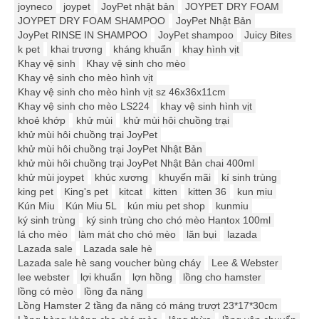
joyneco
joypet
JoyPet nhật bản
JOYPET DRY FOAM
JOYPET DRY FOAM SHAMPOO
JoyPet Nhật Bản
JoyPet RINSE IN SHAMPOO
JoyPet shampoo
Juicy Bites
k pet
khai trương
kháng khuẩn
khay hình vịt
Khay vệ sinh
Khay vệ sinh cho mèo
Khay vệ sinh cho mèo hình vịt
Khay vệ sinh cho mèo hình vịt sz 46x36x11cm
Khay vệ sinh cho mèo LS224
khay vệ sinh hình vịt
khoẻ khớp
khử mùi
khử mùi hôi chuồng trại
khử mùi hôi chuồng trại JoyPet
khử mùi hôi chuồng trại JoyPet Nhật Bản
khử mùi hôi chuồng trại JoyPet Nhật Bản chai 400ml
khử mùi joypet
khúc xương
khuyến mãi
kí sinh trùng
king pet
King's pet
kitcat
kitten
kitten 36
kun miu
Kún Miu
Kún Miu 5L
kún miu pet shop
kunmiu
ký sinh trùng
ký sinh trùng cho chó mèo Hantox 100ml
lá cho mèo
làm mát cho chó mèo
lăn bụi
lazada
Lazada sale
Lazada sale hè
Lazada sale hè sang voucher bùng cháy
Lee & Webster
lee webster
lợi khuẩn
lợn hồng
lồng cho hamster
lồng có mèo
lồng đa năng
Lồng Hamster 2 tầng đa năng có máng trượt 23*17*30cm