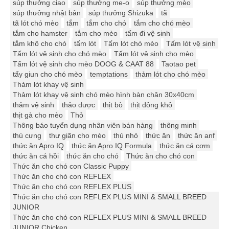
súp thưởng ciao
súp thưởng me-o
súp thưởng mèo
súp thưởng nhật bản
súp thưởng Shizuka
tã
tã lót chó mèo
tắm
tắm cho chó
tắm cho chó mèo
tắm cho hamster
tắm cho mèo
tấm đi vệ sinh
tắm khô cho chó
tấm lót
Tấm lót chó mèo
Tấm lót vệ sinh
Tấm lót vệ sinh cho chó mèo
Tấm lót vệ sinh cho mèo
Tấm lót vệ sinh cho mèo DOOG & CAAT 88
Taotao pet
tẩy giun cho chó mèo
temptations
thảm lót cho chó mèo
Thảm lót khay vệ sinh
Thảm lót khay vệ sinh chó mèo hình bàn chân 30x40cm
thảm vệ sinh
thảo dược
thịt bò
thịt đông khô
thịt gà cho mèo
Thỏ
Thông báo tuyển dụng nhân viên bán hàng
thông minh
thú cưng
thư giãn cho mèo
thú nhỏ
thức ăn
thức ăn anf
thức ăn Apro IQ
thức ăn Apro IQ Formula
thức ăn cá cơm
thức ăn cá hồi
thức ăn cho chó
Thức ăn cho chó con
Thức ăn cho chó con Classic Puppy
Thức ăn cho chó con REFLEX
Thức ăn cho chó con REFLEX PLUS
Thức ăn cho chó con REFLEX PLUS MINI & SMALL BREED
JUNIOR
Thức ăn cho chó con REFLEX PLUS MINI & SMALL BREED
JUNIOR Chicken