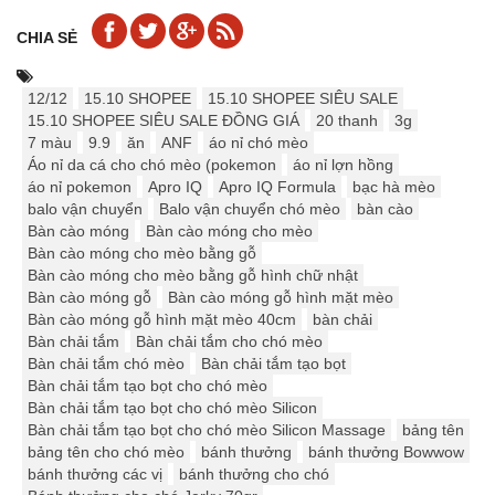
CHIA SẺ
12/12
15.10 SHOPEE
15.10 SHOPEE SIÊU SALE
15.10 SHOPEE SIÊU SALE ĐỒNG GIÁ
20 thanh
3g
7 màu
9.9
ăn
ANF
áo nỉ chó mèo
Áo nỉ da cá cho chó mèo (pokemon
áo nỉ lợn hồng
áo nỉ pokemon
Apro IQ
Apro IQ Formula
bạc hà mèo
balo vận chuyển
Balo vận chuyển chó mèo
bàn cào
Bàn cào móng
Bàn cào móng cho mèo
Bàn cào móng cho mèo bằng gỗ
Bàn cào móng cho mèo bằng gỗ hình chữ nhật
Bàn cào móng gỗ
Bàn cào móng gỗ hình mặt mèo
Bàn cào móng gỗ hình mặt mèo 40cm
bàn chải
Bàn chải tắm
Bàn chải tắm cho chó mèo
Bàn chải tắm chó mèo
Bàn chải tắm tạo bọt
Bàn chải tắm tạo bọt cho chó mèo
Bàn chải tắm tạo bọt cho chó mèo Silicon
Bàn chải tắm tạo bọt cho chó mèo Silicon Massage
bảng tên
bảng tên cho chó mèo
bánh thưởng
bánh thưởng Bowwow
bánh thưởng các vị
bánh thưởng cho chó