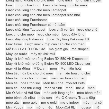
Lồng hàng không cho chó mèo
lông thừa
lồng vận chuyển
lược
Lược chải lông
Lược chải lông cho chó mèo
Lược chải lông cho chó mèo Taotaopet
Lược chải lông cho chó mèo Taotaopet size nhỏ
Lược chải lông Furminator
Lược chải lông Furminator có nút bấm
Lược chải lông Taotaopet
lược chải ve rận
lược cho chó
lược cho chó mèo
lược cho mèo
Lược đẩy lông
Lược đẩy lông Pakeway
Lược đẩy lông Pakeway T9
lược furmi
Lược inox 2 mặt cao cấp cho chó mèo
MÃ BAO LA HÚ HỒN GIÁ
mã giảm giá
mã shopee
Máy lọc nước
máy xịt khử mùi
Máy xịt khử mùi tự động Bioion RX 550 Air Dispenser
Máy xịt khử mùi tự động Bioion RX 900 LED Dispenser
máy xịt tự động
M'Daryn
men
Men tiêu hoá
Men tiêu hóa Bio cho chó mèo
men tiêu hoá cho chó
Men tiêu hoá cho chó mèo
men tiêu hoá cho mèo
Men tiêu hoá Probisol
Men tiêu hoá Probisol Pets
men tiêu hoá thú cưng
men vi sinh
meo
me-o
mèo
Me-O Adult vị Hải Sản
mèo anh lông ngắn
mèo bệnh thận
mèo bệnh tiết niệu
mèo con
Me-O Creamy Treats 60g
mèo gầy
meo gold
me-o gold
me-o indoor
mèo nhai cỏ
Mini Puppy
mix
móng mèo
MoonCat 8L
mousse
mũ