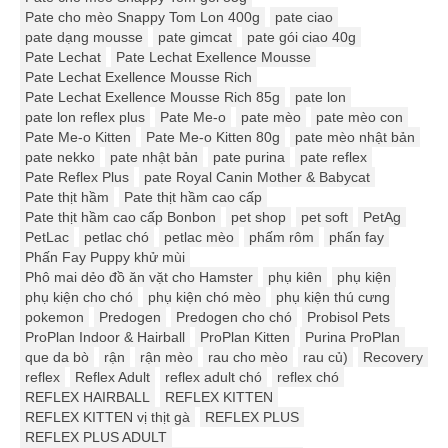
Pate cho mèo Snappy Tom Lon 400g
pate ciao
pate dạng mousse
pate gimcat
pate gói ciao 40g
Pate Lechat
Pate Lechat Exellence Mousse
Pate Lechat Exellence Mousse Rich
Pate Lechat Exellence Mousse Rich 85g
pate lon
pate lon reflex plus
Pate Me-o
pate mèo
pate mèo con
Pate Me-o Kitten
Pate Me-o Kitten 80g
pate mèo nhật bản
pate nekko
pate nhật bản
pate purina
pate reflex
Pate Reflex Plus
pate Royal Canin Mother & Babycat
Pate thịt hầm
Pate thịt hầm cao cấp
Pate thịt hầm cao cấp Bonbon
pet shop
pet soft
PetAg
PetLac
petlac chó
petlac mèo
phấm rôm
phấn fay
Phấn Fay Puppy khử mùi
Phô mai dẻo đồ ăn vặt cho Hamster
phụ kiên
phụ kiện
phụ kiện cho chó
phụ kiện chó mèo
phụ kiện thú cưng
pokemon
Predogen
Predogen cho chó
Probisol Pets
ProPlan Indoor & Hairball
ProPlan Kitten
Purina ProPlan
que da bò
rận
rận mèo
rau cho mèo
rau củ)
Recovery
reflex
Reflex Adult
reflex adult chó
reflex chó
REFLEX HAIRBALL
REFLEX KITTEN
REFLEX KITTEN vị thịt gà
REFLEX PLUS
REFLEX PLUS ADULT