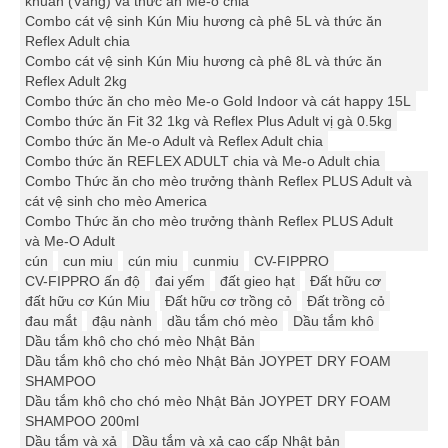
khuẩn (Vàng) và thức ăn Me-o chia
Combo cát vệ sinh Kún Miu hương cà phê 5L và thức ăn
Reflex Adult chia
Combo cát vệ sinh Kún Miu hương cà phê 8L và thức ăn
Reflex Adult 2kg
Combo thức ăn cho mèo Me-o Gold Indoor và cát happy 15L
Combo thức ăn Fit 32 1kg và Reflex Plus Adult vị gà 0.5kg
Combo thức ăn Me-o Adult và Reflex Adult chia
Combo thức ăn REFLEX ADULT chia và Me-o Adult chia
Combo Thức ăn cho mèo trưởng thành Reflex PLUS Adult và
cát vệ sinh cho mèo America
Combo Thức ăn cho mèo trưởng thành Reflex PLUS Adult
và Me-O Adult
cún
cun miu
cún miu
cunmiu
CV-FIPPRO
CV-FIPPRO ấn độ
đai yếm
đất gieo hạt
Đất hữu cơ
đất hữu cơ Kún Miu
Đất hữu cơ trồng cỏ
Đất trồng cỏ
đau mắt
đậu nành
dầu tắm chó mèo
Dầu tắm khô
Dầu tắm khô cho chó mèo Nhật Bản
Dầu tắm khô cho chó mèo Nhật Bản JOYPET DRY FOAM
SHAMPOO
Dầu tắm khô cho chó mèo Nhật Bản JOYPET DRY FOAM
SHAMPOO 200ml
Dầu tắm và xả
Dầu tắm và xả cao cấp Nhật bản