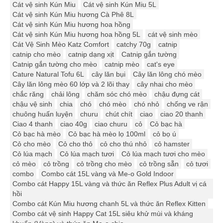
Cát vệ sinh Kún Miu
Cát vệ sinh Kún Miu 5L
Cát vệ sinh Kún Miu hương Cà Phê 8L
Cát vệ sinh Kún Miu hương hoa hồng
Cát vệ sinh Kún Miu hương hoa hồng 5L
cát vệ sinh mèo
Cát Vệ Sinh Mèo Katz Comfort
catchy 70g
catnip
catnip cho mèo
catnip dạng xịt
Catnip gắn tường
Catnip gắn tường cho mèo
catnip mèo
cat's eye
Cature Natural Tofu 6L
cây lăn bụi
Cây lăn lông chó mèo
Cây lăn lông mèo 60 lớp và 2 lõi thay
cây nhai cho mèo
chắc răng
chải lông
chăm sóc chó mèo
chậu đựng cát
chậu vệ sinh
chia
chó
chó mèo
chó nhỏ
chống ve rận
chuông huấn luyện
churu
chút chít
ciao
ciao 20 thanh
Ciao 4 thanh
ciao 40g
ciao churu
cỏ
Cỏ bạc hà
Cỏ bạc hà mèo
Cỏ bạc hà mèo lọ 100ml
cỏ bọ ú
Cỏ cho mèo
Cỏ cho thỏ
cỏ cho thú nhỏ
cỏ hamster
Cỏ lúa mạch
Cỏ lúa mạch tươi
Cỏ lúa mạch tươi cho mèo
cỏ mèo
cỏ trồng
cỏ trồng cho mèo
cỏ trồng sẵn
cỏ tươi
combo
Combo cát 15L vàng và Me-o Gold Indoor
Combo cát Happy 15L vàng và thức ăn Reflex Plus Adult vị cá
hồi
Combo cát Kún Miu hương chanh 5L và thức ăn Reflex Kitten
Combo cát vệ sinh Happy Cat 15L siêu khử mùi và kháng