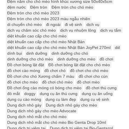
Đệm nằm cho chó mèo hình khúc xương size 50x40x5cm
đệm nước
Đệm tròn
Đệm tròn cho chó mèo
Đệm tròn cho chó mèo 2023
Đệm tròn cho chó mèo 2023 màu ngẫu nhiên
di chuyển chó mèo
đi ngoài
đi vệ sinh
dịch vụ
dịch vụ chăm sóc chó mèo
dịch vụ nhuộm lông
dịch vụ tắm
diệt khuẩn cao cấp cho chó mèo
diệt khuẩn cao cấp cho chó mèo Nhật Bản
diệt khuẩn cao cấp cho chó mèo Nhật Bản JoyPet 270ml
diil
dính bụi
dinh dưỡng
dinh dưỡng cho chó
dinh dưỡng cho chó mèo
dinh dưỡng cho mèo
đồ chơi
Đồ chơi bóng lật đật
Đồ chơi bóng lật đật cho chó mèo
đồ chơi cào móng
đồ chơi chó
đồ chơi cho chó mèo
Đồ chơi cho chó Xương chấm 7 màu
đồ chơi cho cún
đồ chơi cho mèo
đồ chơi chó mèo
đồ chơi mèo
Đồ chơi ống cào móng có bóng cho mèo
đồ chơi thú cưng
đỏ mắt
doggy
dụng cụ ăn thú cưng
dụng cụ ăn uống
dụng cụ cào móng
dụng cụ làm đẹp
dụng cụ vệ sinh
Dung dịch nhỏ gáy
Dung dịch nhỏ gáy cho mèo
Dung dịch nhỏ gáy cho mèo Advocate
Dung dịch nhỏ mắt cho chó mèo
Dung dịch nhỏ mắt cho chó mèo Bio Genta Drop 10ml
Dung dịch trị viêm tai
Dung dịch trị viêm tai Bio-Gentazol