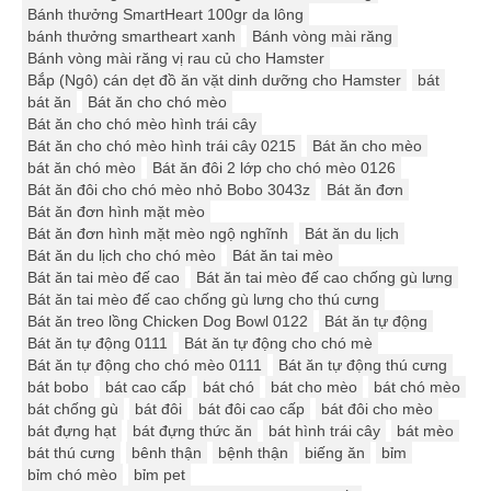
Bánh thưởng SmartHeart 100gr da lông
bánh thưởng smartheart xanh
Bánh vòng mài răng
Bánh vòng mài răng vị rau củ cho Hamster
Bắp (Ngô) cán dẹt đồ ăn vặt dinh dưỡng cho Hamster
bát
bát ăn
Bát ăn cho chó mèo
Bát ăn cho chó mèo hình trái cây
Bát ăn cho chó mèo hình trái cây 0215
Bát ăn cho mèo
bát ăn chó mèo
Bát ăn đôi 2 lớp cho chó mèo 0126
Bát ăn đôi cho chó mèo nhỏ Bobo 3043z
Bát ăn đơn
Bát ăn đơn hình mặt mèo
Bát ăn đơn hình mặt mèo ngộ nghĩnh
Bát ăn du lịch
Bát ăn du lịch cho chó mèo
Bát ăn tai mèo
Bát ăn tai mèo đế cao
Bát ăn tai mèo đế cao chống gù lưng
Bát ăn tai mèo đế cao chống gù lưng cho thú cưng
Bát ăn treo lồng Chicken Dog Bowl 0122
Bát ăn tự động
Bát ăn tự động 0111
Bát ăn tự động cho chó mè
Bát ăn tự động cho chó mèo 0111
Bát ăn tự động thú cưng
bát bobo
bát cao cấp
bát chó
bát cho mèo
bát chó mèo
bát chống gù
bát đôi
bát đôi cao cấp
bát đôi cho mèo
bát đựng hạt
bát đựng thức ăn
bát hình trái cây
bát mèo
bát thú cưng
bênh thận
bệnh thận
biếng ăn
bỉm
bỉm chó mèo
bỉm pet