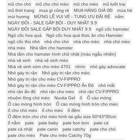
mũ cho chó
mũ cho chó mèo
mũ cho mèo
mũ lưỡi trai
mũ thời trang
mua gì cũng rẻ
MUA HÀNG GIÁ 0Đ
mùa hè
mùi hương
MỪNG LỄ VUI VẺ - TUNG ƯU ĐÃI RẺ
nấm
NGÀY ĐÔI - SALE GẤP BỘI - DUY NHẤT 9.9
NGÀY ĐÔI SALE GẤP BỘI DUY NHẤT 9.9
ngũ cốc hamster
Ngũ cốc hoa quả
Ngũ cốc hoa quả thức ăn cho Hamster
ngũ cốc thú nhỏ
nhà cho chó
nhà cho mèo
nhà chó mèo
nhà mèo
Nhà tắm cho hamster
Nhà tắm cho hamster hình chữ nhật (màu ngẫu nhiên)
nhà vệ sinh
nhà vệ sinh mèo
Nhà vệ sinh vòm cho mèo 4701
nhím
nhỏ gáy advocate
Nhỏ gáy trị rận
Nhỏ gáy trị rận cho mèo
Nhỏ gáy trị rận cho mèo CV-FIPPRO
Nhỏ gáy trị rận cho mèo CV-FIPPRO Ấn Độ
nhỏ mắt
nhỏ rận ấn độ
nhỏ rận cho mèo
nhỏ rận CV-FIPPRO
nhuộm lông chó mèo
Nuvita Gel
ổ
Ổ cào móng
Ổ cào móng hình tròn
Ổ cào móng hình tròn cho mèo
ổ cho chó mèo
ổ cho mèo
ổ đệm
Ổ đệm tròn cho chó mèo hình tai gấu size 50*43*30cm
ổ nằm
pate
pate baby
pate bon bon
pate cá
pate cá nhật
pate canin
pate catchy
pate cho chó
pate cho mèo
Pate cho mèo Catchy 70g