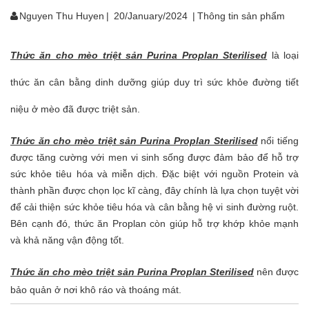
Nguyen Thu Huyen
|
20/January/2024
|
Thông tin sản phẩm
Thức ăn cho mèo triệt sản Purina Proplan Sterilised
là loại
thức ăn cân bằng dinh dưỡng giúp duy trì sức khỏe đường tiết
niệu ở mèo đã được triệt sản.
Thức ăn cho mèo triệt sản Purina Proplan Sterilised
nổi tiếng
được tăng cường với men vi sinh sống được đảm bảo để hỗ trợ
sức khỏe tiêu hóa và miễn dịch. Đặc biệt với nguồn Protein và
thành phần được chọn lọc kĩ càng, đây chính là lựa chọn tuyệt vời
để cải thiện sức khỏe tiêu hóa và cân bằng hệ vi sinh đường ruột.
Bên cạnh đó, thức ăn Proplan còn giúp hỗ trợ khớp khỏe mạnh
và khả năng vận động tốt.
Thức ăn cho mèo triệt sản Purina Proplan Sterilised
nên
được
bảo quản ở nơi khô ráo và thoáng mát.