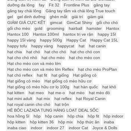
dưỡng da lông
fay
Fit 32
Frontline Plus
găng tay
găng tay chải lông
Găng tay tắm và chải lông True touch
gel
gel dinh dưỡng
ghèn mắt
giải trí
giảm giá
GIẢM GIÁ CỰC KẾT
gimcat
GimCat Shiny
gối cho chó
gối cho mèo
gold
grooming
hairball
hamster
Hantox
Hantox 100
Hantox 100ml
hantox trị ve rận
happy 15l
happy 15l vàng
happy 500g
Happy Cat
Happy Cat 15L
happy tofu
happy vàng
happycat
hạt
hạt canin
hạt chia
hạt chó
hạt cho chó
hạt cho chó con
hạt cho chó nhỏ
hạt cho mèo
hạt cho mèo con
Hạt cho mèo con và mèo lớn
Hạt cho mèo con và mèo lớn Reflex
hạt cho mèo ProPlan
hạt chó reflex
hạt fit
hạt giống
Hạt giống cỏ
Hạt giống cỏ mèo
Hạt giống cỏ mèo hữu cơ
Hạt giống cỏ mèo hữu cơ lọ 100g
hạt hàn quốc
hạt khô
hạt kitten
hạt meo
hạt me-o
hạt mèo
hạt mèo đỏ
hạt mini adult
hạt mix
hạt reflex
hạt Royal Canin
hạt royal canin cho chó
hạt trộn
HÈ BỐC LAZADA TUNG HÀNG LOẠT DEAL SỐC
hoa hồng 5l
hộp
hộp canin
hộp chia
hộp fit
hộp indoor
hộp kitten
hộp kitten 36
hộp mix
hộp thức ăn
inaba
inaba ciao
indoor
indoor 27
indoor Cat
Joyce & Dolls