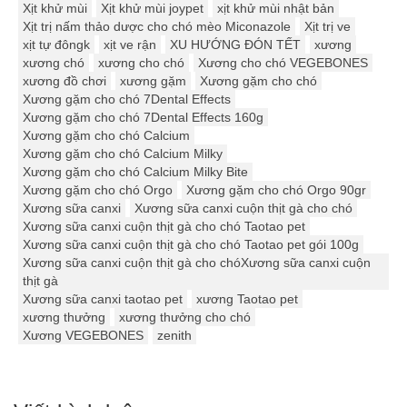
Xịt khử mùi
Xịt khử mùi joypet
xịt khử mùi nhật bản
Xịt trị nấm thảo dược cho chó mèo Miconazole
Xịt trị ve
xịt tự đôngk
xịt ve rận
XU HƯỚNG ĐÓN TẾT
xương
xương chó
xương cho chó
Xương cho chó VEGEBONES
xương đồ chơi
xương gặm
Xương gặm cho chó
Xương gặm cho chó 7Dental Effects
Xương gặm cho chó 7Dental Effects 160g
Xương gặm cho chó Calcium
Xương gặm cho chó Calcium Milky
Xương gặm cho chó Calcium Milky Bite
Xương gặm cho chó Orgo
Xương gặm cho chó Orgo 90gr
Xương sữa canxi
Xương sữa canxi cuộn thịt gà cho chó
Xương sữa canxi cuộn thịt gà cho chó Taotao pet
Xương sữa canxi cuộn thịt gà cho chó Taotao pet gói 100g
Xương sữa canxi cuộn thịt gà cho chóXương sữa canxi cuộn
thịt gà
Xương sữa canxi taotao pet
xương Taotao pet
xương thưởng
xương thưởng cho chó
Xương VEGEBONES
zenith