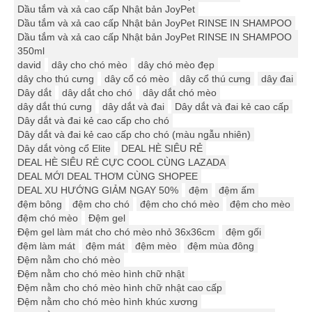
Dầu tắm và xả cao cấp Nhật bản JoyPet
Dầu tắm và xả cao cấp Nhật bản JoyPet RINSE IN SHAMPOO
Dầu tắm và xả cao cấp Nhật bản JoyPet RINSE IN SHAMPOO
350ml
david
dây cho chó mèo
dây chó mèo đẹp
dây cho thú cưng
dây cổ có mèo
dây cổ thú cưng
dây đai
Dây dắt
dây dắt cho chó
dây dắt chó mèo
dây dắt thú cưng
dây dắt và đai
Dây dắt và đai kẻ cao cấp
Dây dắt và đai kẻ cao cấp cho chó
Dây dắt và đai kẻ cao cấp cho chó (màu ngẫu nhiên)
Dây dắt vòng cổ Elite
DEAL HÈ SIÊU RẺ
DEAL HÈ SIÊU RẺ CỰC COOL CÙNG LAZADA
DEAL MỚI DEAL THƠM CÙNG SHOPEE
DEAL XU HƯỚNG GIẢM NGAY 50%
đệm
đệm ấm
đệm bông
đệm cho chó
đệm cho chó mèo
đệm cho mèo
đệm chó mèo
Đệm gel
Đệm gel làm mát cho chó mèo nhỏ 36x36cm
đệm gối
đệm làm mát
đệm mát
đệm mèo
đệm mùa đông
Đệm nằm cho chó mèo
Đệm nằm cho chó mèo hình chữ nhật
Đệm nằm cho chó mèo hình chữ nhật cao cấp
Đệm nằm cho chó mèo hình khúc xương