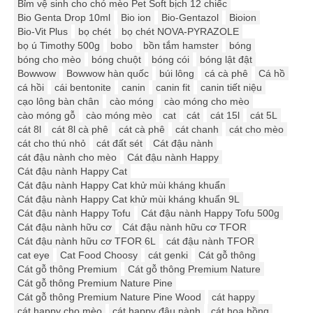
Bỉm vệ sinh cho chó mèo Pet Soft bịch 12 chiếc
Bio Genta Drop 10ml
Bio ion
Bio-Gentazol
Bioion
Bio-Vit Plus
bọ chét
bọ chét NOVA-PYRAZOLE
bọ ú Timothy 500g
bobo
bồn tắm hamster
bóng
bóng cho mèo
bóng chuột
bóng cói
bóng lật đật
Bowwow
Bowwow hàn quốc
búi lông
cá cà phê
Cá hồ
cá hồi
cái bentonite
canin
canin fit
canin tiết niệu
cạo lông bàn chân
cào móng
cào móng cho mèo
cào móng gỗ
cào móng mèo
cat
cát
cát 15l
cát 5L
cát 8l
cát 8l cà phê
cát cà phê
cát chanh
cát cho mèo
cát cho thú nhỏ
cát đất sét
Cát đậu nành
cát đậu nành cho mèo
Cát đậu nành Happy
Cát đậu nành Happy Cat
Cát đậu nành Happy Cat khử mùi kháng khuẩn
Cát đậu nành Happy Cat khử mùi kháng khuẩn 9L
Cát đậu nành Happy Tofu
Cát đậu nành Happy Tofu 500g
Cát đậu nành hữu cơ
Cát đậu nành hữu cơ TFOR
Cát đậu nành hữu cơ TFOR 6L
cát đậu nành TFOR
cat eye
Cat Food Choosy
cát genki
Cát gỗ thông
Cát gỗ thông Premium
Cát gỗ thông Premium Nature
Cát gỗ thông Premium Nature Pine
Cát gỗ thông Premium Nature Pine Wood
cát happy
cát happy cho mèo
cát happy đậu nành
cát hoa hồng