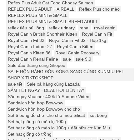
Reflex Plus Adult Cat Food Choosy Salmon
REFLEX PLUS ADULT HAIRBALL
Reflex Plus cho mèo
REFLEX PLUS MINI & SMALL
REFLEX PLUS MINI & SMALL BREED ADULT
reflex tiêu búi lông
reflex urinary
renal
royal canin
Royal Canin British Shorthair Kitten
Royal Canin Fit
Royal Canin Fit 32
Royal Canin Fit 32 - Hộp 1kg
Royal Canin Indoor 27
Royal Canin Kitten
Royal Canin Kitten 36
Royal Canin Recovery
Royal Canin Renal Feline
sale
sale 9.9
Sale đầu tháng cùng Shopee
SALE RỘN RÀNG ĐÓN ĐÔNG SANG CÙNG KUNMIU PET
SHOP X TIKTOKSHOP
sale tết
Sale xả hàng cùng Lazada
SẮM TẾT NGAY - DEAL HỜI LIỀN TAY
Săn ngay Voucher 400k từ Shopee Video
Sandwich hỗn hợp Bowwow
Sandwich hỗn hợp Bowwow cho chó
Set 6 bóng đồ chơi cho chó mèo Silicat
set bóng
Set hạt giống cỏ mèo lọ 100g
Set hạt giống cỏ mèo lọ 100g + đất hữu cơ Kún Miu
Set hạt giống cỏ trồng