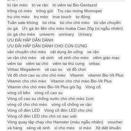
trị rận mèo
trị ve rận
trị viêm tai Bio-Gentazol
trồng cỏ mèo
trông gửi
Trụ cào móng Momopet
trụ cho mèo
trụ mèo
true touch
tự động
Tuần sale khủng
túi chia
túi cho chó mèo
túi vận chuyển
ức gà
Ức gà ăn liền cho mèo Inaba Ciao 20g (vị ngẫu nhiên)
ức gà cho mèo
univerm
unrinary
Urinary
ƯU ĐÃI HẤP DẪN DÀNH
ƯU ĐÃI HẤP DẪN DÀNH CHO CÚN CƯNG
vận chuyển chó mèo
vật dụng ăn uống
ve rận
ve rận chó mèo
vệ sinh
vệ sinh cho mèo
viêm giác mạc
viêm tai
viêm tai chó
viêm tai thú cưng
virbac
Virbac Megaderm
vịt cao su
vịt đồ chơi
Vịt đồ chơi cao su cho chó mèo
Vitamin
vitamin Bio-Vit Plus
Vitamin cho chó mèo
Vitamin cho chó mèo Bio-Vit Plus
Vitamin cho chó mèo Bio-Vit Plus gói 5g
Vòng cổ
vòng cổ bền
vòng cổ cao su
Vòng cổ cao su chống nước cho chó mèo 1cm
vòng cổ cho chó mèo
vòng cổ chống ve rận
Vòng cổ đèn LED
Vòng cổ đèn LED cho chó
Vòng cổ đèn LED cho chó có sạc usb
Vòng quay tập chạy cho Hamster (màu ngẫu nhiên)
voucher
xả hàng
xẻng vệ sinh
xỉ cho mèo
xỉ mèo
Xịt diệt khuẩn