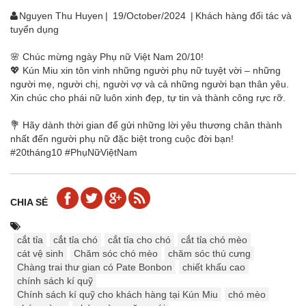
Nguyen Thu Huyen
|
19/October/2024
|
Khách hàng đối tác và
tuyển dụng
🌸 Chúc mừng ngày Phụ nữ Việt Nam 20/10!
💖 Kún Miu xin tôn vinh những người phụ nữ tuyệt vời – những
người mẹ, người chị, người vợ và cả những người bạn thân yêu.
Xin chúc cho phái nữ luôn xinh đẹp, tự tin và thành công rực rỡ.
💐 Hãy dành thời gian để gửi những lời yêu thương chân thành
nhất đến người phụ nữ đặc biệt trong cuộc đời bạn!
#20tháng10 #PhụNữViệtNam
CHIA SẺ
cắt tỉa
cắt tỉa chó
cắt tỉa cho chó
cắt tỉa chó mèo
cát vệ sinh
Chăm sóc chó mèo
chăm sóc thú cưng
Chàng trai thư gian có Pate Bonbon
chiết khấu cao
chính sách kí quỹ
Chính sách kí quỹ cho khách hàng tại Kún Miu
chó mèo