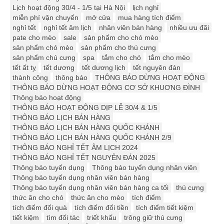
Lịch hoạt động 30/4 - 1/5 tại Hà Nội
lịch nghỉ
miễn phí vận chuyển
mở cửa
mua hàng tích điểm
nghỉ tết
nghỉ tết âm lịch
nhân viên bán hàng
nhiều ưu đãi
pate cho mèo
sale
sản phẩm cho chó mèo
sản phẩm chó mèo
sản phẩm cho thú cưng
sản phẩm chú cưng
spa
tắm cho chó
tắm cho mèo
tết ất tỵ
tết dương
tết dương lịch
tết nguyên đán
thành công
thông báo
THÔNG BÁO DỪNG HOẠT ĐỘNG
THÔNG BÁO DỪNG HOẠT ĐỘNG CƠ SỞ KHUƠNG ĐÌNH
Thông báo hoạt động
THÔNG BÁO HOẠT ĐỘNG DỊP LỄ 30/4 & 1/5
THÔNG BÁO LỊCH BÁN HÀNG
THÔNG BÁO LỊCH BÁN HÀNG QUỐC KHÁNH
THÔNG BÁO LỊCH BÁN HÀNG QUỐC KHÁNH 2/9
THÔNG BÁO NGHỈ TẾT ÂM LỊCH 2024
THÔNG BÁO NGHỈ TẾT NGUYÊN ĐÁN 2025
Thông báo tuyển dụng
Thông báo tuyển dụng nhân viên
Thông báo tuyển dụng nhân viên bán hàng
Thông báo tuyển dụng nhân viên bán hàng ca tối
thú cưng
thức ăn cho chó
thức ăn cho mèo
tích điểm
tích điểm đổi quà
tích điểm đổi tiền
tích điểm tiết kiệm
tiết kiệm
tìm đối tác
triết khấu
trông giữ thú cưng