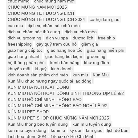
chúc mừng
chúc mừng năm mới
CHÚC MỪNG NĂM MỚI 2025
CHÚC MỪNG TẾT DƯƠNG LỊCH
CHÚC MỪNG TẾT DƯƠNG LỊCH 2024
cơ hội làm giàu
cún miu
dịch vụ chăm sóc chó mèo
dịch vụ chăm sóc thú cưng
dịch vụ chó mèo
dịch vụ grooming
dịch vụ spa
dương lịch
free ship
freeshipping
gây quỹ trạm cứu hộ
giảm giá
giao hàng cấp tốc
giao hàng hỏa tốc
giao hàng miễn phí
giao hàng nhanh
giao hàng tiết kiệm
grooming
hệ thống phân phối
kênh bán hàng
khương đình
khuyến mãi
kí quỹ
kinh doanh
kinh doanh sản phẩm chó mèo
kun miu
Kún Miu
Kún Miu chúc mừng ngày quốc tế lao động!
KÚN MIU HÀ NỘI HOẠT ĐỘNG
KÚN MIU HÀ NỘI HOẠT ĐỘNG BÌNH THƯỜNG DỊP LỄ 9/2
KÚN MIU HỒ CHÍ MINH THÔNG BÁO
KÚN MIU HỒ CHÍ MINH THÔNG BÁO NGHỈ LỄ 9/2
KÚN MIU PET SHOP
KÚN MIU PET SHOP CHÚC MỪNG NĂM MỚI 2025
Kún Miu thông báo tuyển dụng
kun miu tuyển dụng
kún miu tuyển dụng
kunmiu
ký quĩ
làm giàu
lịch để bàn
Lịch hoạt động 30/4 - 1/5 cơ sở Hồ Chí Minh