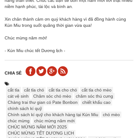
hàng thân thiết. Chúc các bạn sẽ đón một năm mới với thật nhiều
niềm hạnh phúc, tài lộc và bình an.
Xin chân thành cảm ơn quý khách hàng vì đã đồng hành cùng
Kún Miu trong suốt quãng thời gian vừa qua!
Chúc mừng năm mới!
- Kún Miu chúc tết Dương lịch -
CHIA SẺ
cắt tỉa
cắt tỉa chó
cắt tỉa cho chó
cắt tỉa chó mèo
cát vệ sinh
Chăm sóc chó mèo
chăm sóc thú cưng
Chàng trai thư gian có Pate Bonbon
chiết khấu cao
chính sách kí quỹ
Chính sách kí quỹ cho khách hàng tại Kún Miu
chó mèo
chúc mừng
chúc mừng năm mới
CHÚC MỪNG NĂM MỚI 2025
CHÚC MỪNG TẾT DƯƠNG LỊCH