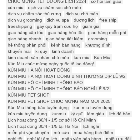
CHÚC MỪNG TẾT DƯƠNG LỊCH 2024
cơ hội làm giàu
cún miu
dịch vụ chăm sóc chó mèo
dịch vụ chăm sóc thú cưng
dịch vụ chó mèo
dịch vụ grooming
dịch vụ spa
dương lịch
free ship
freeshipping
gây quỹ trạm cứu hộ
giảm giá
giao hàng cấp tốc
giao hàng hỏa tốc
giao hàng miễn phí
giao hàng nhanh
giao hàng tiết kiệm
grooming
hệ thống phân phối
kênh bán hàng
khương đình
khuyến mãi
kí quỹ
kinh doanh
kinh doanh sản phẩm chó mèo
kun miu
Kún Miu
Kún Miu chúc mừng ngày quốc tế lao động!
KÚN MIU HÀ NỘI HOẠT ĐỘNG
KÚN MIU HÀ NỘI HOẠT ĐỘNG BÌNH THƯỜNG DỊP LỄ 9/2
KÚN MIU HỒ CHÍ MINH THÔNG BÁO
KÚN MIU HỒ CHÍ MINH THÔNG BÁO NGHỈ LỄ 9/2
KÚN MIU PET SHOP
KÚN MIU PET SHOP CHÚC MỪNG NĂM MỚI 2025
Kún Miu thông báo tuyển dụng
kun miu tuyển dụng
kún miu tuyển dụng
kunmiu
ký quĩ
làm giàu
lịch để bàn
Lịch hoạt động 30/4 - 1/5 cơ sở Hồ Chí Minh
Lịch hoạt động 30/4 - 1/5 tại Hà Nội
lịch nghỉ
miễn phí vận chuyển
mở cửa
mua hàng tích điểm
nghỉ tết
nghỉ tết âm lịch
nhân viên bán hàng
nhiều ưu đãi