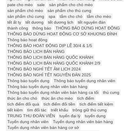
pate cho mèo
sale
sản phẩm cho chó mèo
sản phẩm chó mèo
sản phẩm cho thú cưng
sản phẩm chú cưng
spa
tắm cho chó
tắm cho mèo
tết ất tỵ
tết dương
tết dương lịch
tết nguyên đán
thành công
thông báo
THÔNG BÁO DỪNG HOẠT ĐỘNG
THÔNG BÁO DỪNG HOẠT ĐỘNG CƠ SỞ KHUƠNG ĐÌNH
Thông báo hoạt động
THÔNG BÁO HOẠT ĐỘNG DỊP LỄ 30/4 & 1/5
THÔNG BÁO LỊCH BÁN HÀNG
THÔNG BÁO LỊCH BÁN HÀNG QUỐC KHÁNH
THÔNG BÁO LỊCH BÁN HÀNG QUỐC KHÁNH 2/9
THÔNG BÁO NGHỈ TẾT ÂM LỊCH 2024
THÔNG BÁO NGHỈ TẾT NGUYÊN ĐÁN 2025
Thông báo tuyển dụng
Thông báo tuyển dụng nhân viên
Thông báo tuyển dụng nhân viên bán hàng
Thông báo tuyển dụng nhân viên bán hàng ca tối
thú cưng
thức ăn cho chó
thức ăn cho mèo
tích điểm
tích điểm đổi quà
tích điểm đổi tiền
tích điểm tiết kiệm
tiết kiệm
tìm đối tác
triết khấu
trông giữ thú cưng
TRUNG THU ĐOÀN VIÊN
tuyển đại lý
tuyển dụng
Tuyển dụng nhân viên
Tuyển dụng nhân viên bán hàng
Tuyển dụng nhân viên bán hàng cơ sở