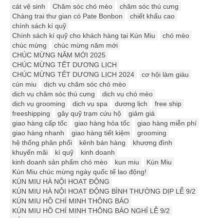
cát vệ sinh
Chăm sóc chó mèo
chăm sóc thú cưng
Chàng trai thư gian có Pate Bonbon
chiết khấu cao
chính sách kí quỹ
Chính sách kí quỹ cho khách hàng tại Kún Miu
chó mèo
chúc mừng
chúc mừng năm mới
CHÚC MỪNG NĂM MỚI 2025
CHÚC MỪNG TẾT DƯƠNG LỊCH
CHÚC MỪNG TẾT DƯƠNG LỊCH 2024
cơ hội làm giàu
cún miu
dịch vụ chăm sóc chó mèo
dịch vụ chăm sóc thú cưng
dịch vụ chó mèo
dịch vụ grooming
dịch vụ spa
dương lịch
free ship
freeshipping
gây quỹ trạm cứu hộ
giảm giá
giao hàng cấp tốc
giao hàng hỏa tốc
giao hàng miễn phí
giao hàng nhanh
giao hàng tiết kiệm
grooming
hệ thống phân phối
kênh bán hàng
khương đình
khuyến mãi
kí quỹ
kinh doanh
kinh doanh sản phẩm chó mèo
kun miu
Kún Miu
Kún Miu chúc mừng ngày quốc tế lao động!
KÚN MIU HÀ NỘI HOẠT ĐỘNG
KÚN MIU HÀ NỘI HOẠT ĐỘNG BÌNH THƯỜNG DỊP LỄ 9/2
KÚN MIU HỒ CHÍ MINH THÔNG BÁO
KÚN MIU HỒ CHÍ MINH THÔNG BÁO NGHỈ LỄ 9/2