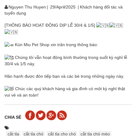
Nguyen Thu Huyen
|
29/April/2025
|
Khách hàng đối tác và
tuyển dụng
[THÔNG BÁO HOẠT ĐỘNG DỊP LỄ 30/4 & 1/5]
Kún Miu Pet Shop xin trân trọng thông báo:
Chúng tôi vẫn hoạt động bình thường trong suốt kỳ nghỉ lễ
30/4 và 1/5 này.
Hân hạnh được đón tiếp bạn và các bé trong những ngày này.
Chúc các quý khách hàng và gia đình có một kỳ nghỉ thật
vui vẻ và an toàn!
CHIA SẺ
cắt tỉa
cắt tỉa chó
cắt tỉa cho chó
cắt tỉa chó mèo