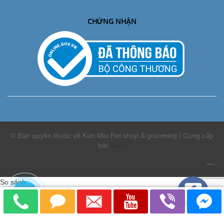
CHỨNG NHẬN
© Bản quyền thuộc về Kún Miu Pet shop & grooming | Cung cấp
bởi
Sapo
So sánh