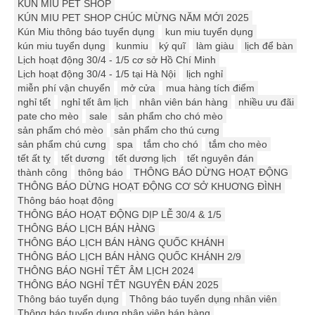
KÚN MIU PET SHOP
KÚN MIU PET SHOP CHÚC MỪNG NĂM MỚI 2025
Kún Miu thông báo tuyển dụng
kun miu tuyển dụng
kún miu tuyển dụng
kunmiu
ký quĩ
làm giàu
lịch để bàn
Lịch hoạt động 30/4 - 1/5 cơ sở Hồ Chí Minh
Lịch hoạt động 30/4 - 1/5 tại Hà Nội
lịch nghỉ
miễn phí vận chuyển
mở cửa
mua hàng tích điểm
nghỉ tết
nghỉ tết âm lịch
nhân viên bán hàng
nhiều ưu đãi
pate cho mèo
sale
sản phẩm cho chó mèo
sản phẩm chó mèo
sản phẩm cho thú cưng
sản phẩm chú cưng
spa
tắm cho chó
tắm cho mèo
tết ất tỵ
tết dương
tết dương lịch
tết nguyên đán
thành công
thông báo
THÔNG BÁO DỪNG HOẠT ĐỘNG
THÔNG BÁO DỪNG HOẠT ĐỘNG CƠ SỞ KHUƠNG ĐÌNH
Thông báo hoạt động
THÔNG BÁO HOẠT ĐỘNG DỊP LỄ 30/4 & 1/5
THÔNG BÁO LỊCH BÁN HÀNG
THÔNG BÁO LỊCH BÁN HÀNG QUỐC KHÁNH
THÔNG BÁO LỊCH BÁN HÀNG QUỐC KHÁNH 2/9
THÔNG BÁO NGHỈ TẾT ÂM LỊCH 2024
THÔNG BÁO NGHỈ TẾT NGUYÊN ĐÁN 2025
Thông báo tuyển dụng
Thông báo tuyển dụng nhân viên
Thông báo tuyển dụng nhân viên bán hàng