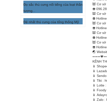
🕍 Cơ sở 
Đọ sắc thú cưng nổi tiếng của loạt thần
☎️ 096.28
tượng...
🕍 Cơ sở 
☎️ Hotlin
Đệ nhất thú cưng của tổng thống Mỹ
🕍 Cơ sở 
☎️ Hotlin
🕍 Cơ sở
☎️ Hotlin
🕍 Cơ sở
☎️ Hotlin
🌏 Websi
➖➖➖💗➖
KÊNH T
📱 Shope
📱 Lazad
📱 Sendo
📱 Tiki :
h
📱 Lotte 
📱 Foody
📱 Adayro
📱 Zalo :