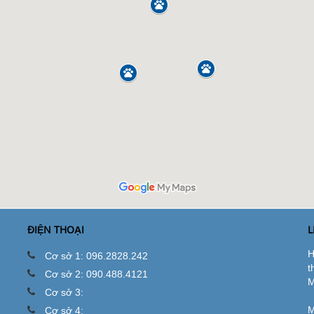
ĐIỆN THOẠI
L
H
Cơ sở 1: 096.2828.242
t
Cơ sở 2: 090.488.4121
M
Cơ sở 3:
M
Cơ sở 4: