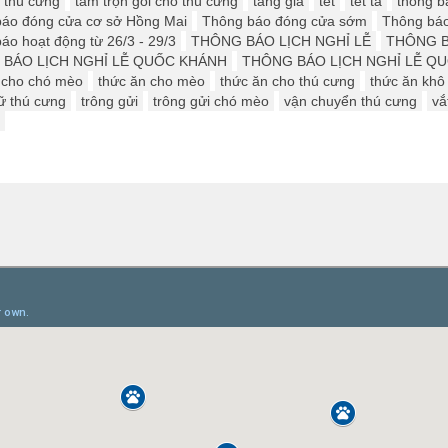
 thú cưng
tắm trọn gói cho thú cưng
tăng giá
tết
tết ta
thông b
áo đóng cửa cơ sở Hồng Mai
Thông báo đóng cửa sớm
Thông báo
áo hoạt động từ 26/3 - 29/3
THÔNG BÁO LỊCH NGHỈ LỄ
THÔNG BÁ
BÁO LỊCH NGHỈ LỄ QUỐC KHÁNH
THÔNG BÁO LỊCH NGHỈ LỄ QU
 cho chó mèo
thức ăn cho mèo
thức ăn cho thú cưng
thức ăn khô
iữ thú cưng
trông gửi
trông gửi chó mèo
vận chuyển thú cưng
vắ