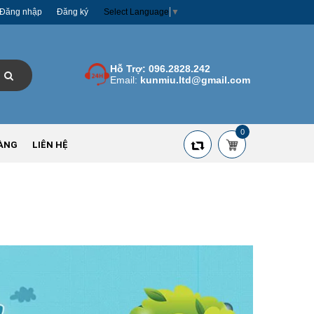
Đăng nhập
Đăng ký
Select Language
▼
Hỗ Trợ:
096.2828.242
Email:
kunmiu.ltd@gmail.com
0
ÀNG
LIÊN HỆ