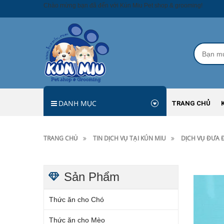
Chào mừng bạn đã đến với Kún Miu Pet shop & grooming!
DANH MỤC
TRANG CHỦ
TRANG CHỦ
TIN DỊCH VỤ TẠI KÚN MIU
DỊCH VỤ ĐƯA 
Sản Phẩm
Thức ăn cho Chó
Thức ăn cho Mèo