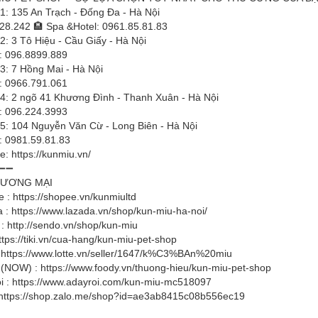
1: 135 An Trạch - Đống Đa - Hà Nội
28.242 🏨 Spa &Hotel: 0961.85.81.83
2: 3 Tô Hiệu - Cầu Giấy - Hà Nội
e: 096.8899.889
3: 7 Hồng Mai - Hà Nội
e: 0966.791.061
 4: 2 ngõ 41 Khương Đình - Thanh Xuân - Hà Nội
e: 096.224.3993
 5: 104 Nguyễn Văn Cừ - Long Biên - Hà Nội
e: 0981.59.81.83
te:
https://kunmiu.vn/
➖➖
HƯƠNG MẠI
e :
https://shopee.vn/kunmiultd
a :
https://www.lazada.vn/shop/kun-miu-ha-noi/
 :
http://sendo.vn/shop/kun-miu
ttps://tiki.vn/cua-hang/kun-miu-pet-shop
:
https://www.lotte.vn/seller/1647/k%C3%BAn%20miu
 (NOW) :
https://www.foody.vn/thuong-hieu/kun-miu-pet-shop
i :
https://www.adayroi.com/kun-miu-mc518097
https://shop.zalo.me/shop?id=ae3ab8415c08b556ec19