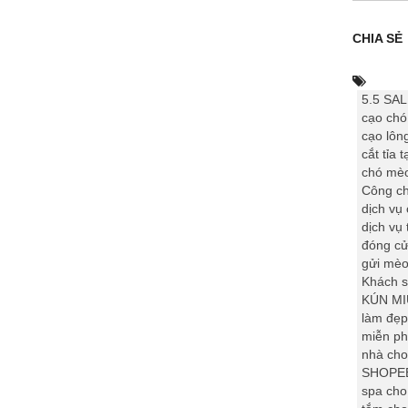
CHIA SẺ
5.5 SA
cạo ch
cạo lôn
cắt tỉa 
chó mè
Công ch
dịch vụ
dịch vụ
đóng c
gửi mè
Khách 
KÚN M
làm đẹp
miễn ph
nhà cho
SHOPEE
spa ch