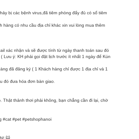
chảy bị các bệnh virus,đã tiêm phòng đẩy đủ có sổ tiêm
h hàng có nhu cầu địa chỉ khác xin vui lòng mua thêm
il xác nhận và sẽ được tính từ ngày thanh toán sau đó
Lưu ý: KH phải gọi đặt lịch trước ít nhất 1 ngày để Kún
àng đã đăng ký ( 1 Khách hàng chỉ được 1 địa chỉ và 1
sau đó đưa hóa đơn bàn giao.
. Thật thảnh thơi phải không, bạn chẳng cần đi lại, chờ
g
#cat
#pet
#petshophanoi
N! 😺