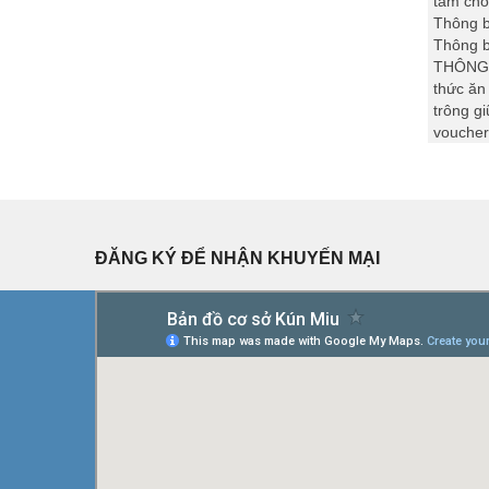
tắm cho
Thông b
Thông b
THÔNG 
thức ăn
trông g
voucher
ĐĂNG KÝ ĐỂ NHẬN KHUYẾN MẠI