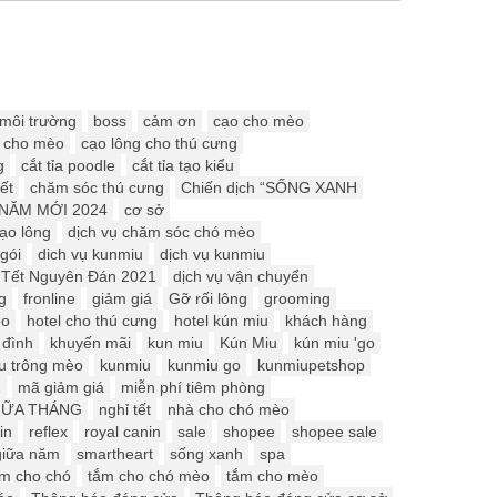
 môi trường
boss
cảm ơn
cạo cho mèo
g cho mèo
cạo lông cho thú cưng
g
cắt tỉa poodle
cắt tỉa tạo kiểu
ết
chăm sóc thú cưng
Chiến dịch “SỐNG XANH
NĂM MỚI 2024
cơ sở
cạo lông
dịch vụ chăm sóc chó mèo
gói
dich vụ kunmiu
dịch vụ kunmiu
o Tết Nguyên Đán 2021
dịch vụ vận chuyển
g
fronline
giảm giá
Gỡ rối lông
grooming
èo
hotel cho thú cưng
hotel kún miu
khách hàng
 đình
khuyến mãi
kun miu
Kún Miu
kún miu 'go
u trông mèo
kunmiu
kunmiu go
kunmiupetshop
2
mã giảm giá
miễn phí tiêm phòng
IỮA THÁNG
nghỉ tết
nhà cho chó mèo
in
reflex
royal canin
sale
shopee
shopee sale
iữa năm
smartheart
sống xanh
spa
ắm cho chó
tắm cho chó mèo
tắm cho mèo