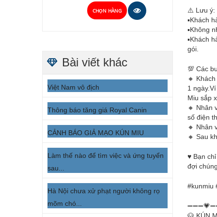
⚠️ Lưu ý:
CHỌN HÀNG
▪️Khách h
▪️Không 
▪️Khách h
gói.
Bài viết khác
💯 Các bư
🔸 Khách 
Việt Nam vô địch
1 ngày.Ví
Miu sắp 
🔸 Nhân v
Thông báo tăng giá Royal Canin
số điện t
🔸 Nhân v
CẢNH BÁO GIẢ MẠO KÚN MIU
🔸 Sau kh
Làm thế nào để tìm việc và ứng tuyển
♥️ Bạn ch
đợi chúng
sau...
#kunmiu
Hà Nội chưa xử phạt người không rọ
mõm chó...
➖➖➖💗➖
🐶 KÚN 