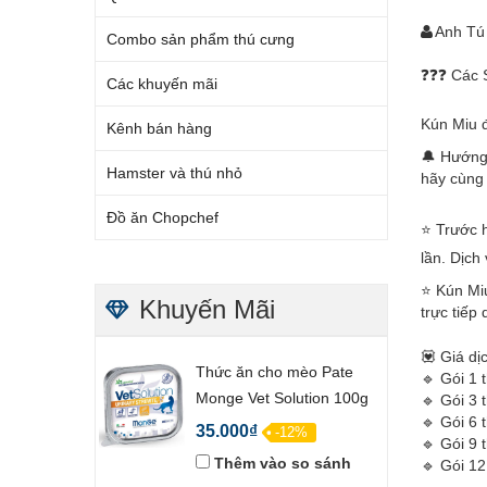
Anh Tú
Combo sản phẩm thú cưng
❓❓❓ Các S
Các khuyến mãi
Kún Miu 
Kênh bán hàng
🔔 Hướng 
Hamster và thú nhỏ
hãy cùng 
Đồ ăn Chopchef
⭐ Trước h
lần. Dịch
⭐ Kún Miu
Khuyến Mãi
trực tiếp
💟 Giá dị
Thức ăn cho mèo Pate
🔹 Gói 1 
Monge Vet Solution 100g
🔹 Gói 3 
🔹 Gói 6 
35.000₫
-12%
🔹 Gói 9 
Thêm vào so sánh
🔹 Gói 12