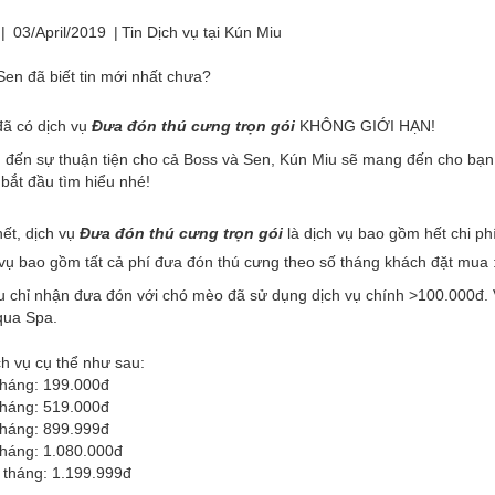
|
03/April/2019
|
Tin Dịch vụ tại Kún Miu
en đã biết tin mới nhất chưa?
đã có dịch vụ
Đưa đón thú cưng trọn gói
KHÔNG GIỚI HẠN!
đến sự thuận tiện cho cả Boss và Sen, Kún Miu sẽ mang đến cho bạn 
bắt đầu tìm hiểu nhé!
ết, dịch vụ
Đưa đón thú cưng trọn gói
là dịch vụ bao gồm hết chi ph
 vụ bao gồm tất cả phí đưa đón thú cưng theo số tháng khách đặt mua :
 chỉ nhận đưa đón với chó mèo đã sử dụng dịch vụ chính >100.000đ. 
 qua Spa.
ch vụ cụ thể như sau:
tháng: 199.000đ
tháng: 519.000đ
tháng: 899.999đ
tháng: 1.080.000đ
 tháng: 1.199.999đ