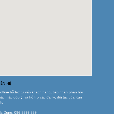
IÊN HỆ
otline hỗ trợ tư vấn khách hàng, tiếp nhận phản hồi
hắc mắc góp ý, và hỗ trợ các đại lý, đối tác của Kún
iu.
s.Dung:
096.8899.889