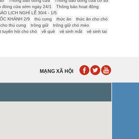
áo
Thông báo đóng cửa
Thông báo đóng cửa cơ sở
 đóng cửa sớm ngày 24/1
Thông báo hoạt động
O LỊCH NGHỈ LỄ 30/4 - 1/5
ỐC KHÁNH 2/9
thú cưng
thức ăn
thức ăn cho chó
 cho thú cưng
trông giữ
trông giữ chó mèo
t tuyến hôi cho chó
về quê
vệ sinh mắt
vệ sinh tai
MẠNG XÃ HỘI