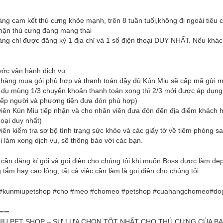
àng cam kết thú cưng khỏe mạnh, trên 8 tuần tuổi,không đi ngoài tiêu 
nhận thú cưng đang mang thai
àng chỉ được đăng ký 1 địa chỉ và 1 số điện thoại DUY NHẤT. Nếu khác
ớc vận hành dịch vụ:
hàng mua gói phù hợp và thanh toán đầy đủ Kún Miu sẽ cấp mã gửi ma
 dụ mùng 1/3 chuyển khoản thanh toán xong thì 2/3 mới được áp dụng ( 
xếp người và phương tiện đưa đón phù hợp)
iên Kún Miu tiếp nhận và cho nhân viên đưa đón đến địa điểm khách h
hoại duy nhất)
iên kiểm tra sơ bộ tình trạng sức khỏe và các giấy tờ về tiêm phòng 
i làm xong dịch vụ, sẽ thông báo với các bạn.
ỉ cần đăng kí gói và gọi điện cho chúng tôi khi muốn Boss được làm đẹp
 tắm hay cạo lông, tất cả việc cần làm là gọi điện cho chúng tôi.
#kunmiupetshop
#cho
#meo
#chomeo
#petshop
#cuahangchomeo
#do
➖➖
MIU PET SHOP – SỰ LỰA CHỌN TỐT NHẤT CHO THÚ CƯNG CỦA BẠ