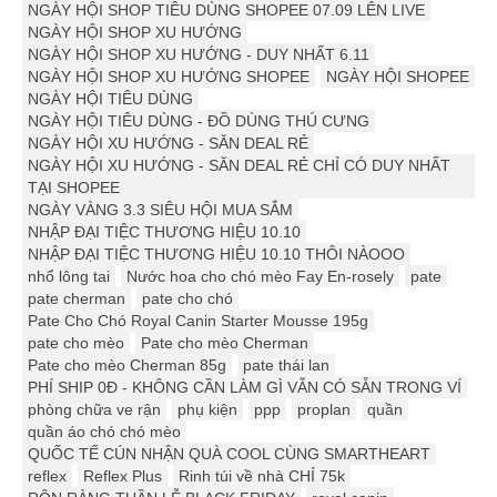
NGÀY HỘI SHOP TIÊU DÙNG SHOPEE 07.09 LÊN LIVE
NGÀY HỘI SHOP XU HƯỚNG
NGÀY HỘI SHOP XU HƯỚNG - DUY NHẤT 6.11
NGÀY HỘI SHOP XU HƯỚNG SHOPEE
NGÀY HỘI SHOPEE
NGÀY HỘI TIÊU DÙNG
NGÀY HỘI TIÊU DÙNG - ĐỒ DÙNG THÚ CƯNG
NGÀY HỘI XU HƯỚNG - SĂN DEAL RẺ
NGÀY HỘI XU HƯỚNG - SĂN DEAL RẺ CHỈ CÓ DUY NHẤT
TẠI SHOPEE
NGÀY VÀNG 3.3 SIÊU HỘI MUA SẮM
NHẬP ĐẠI TIỆC THƯƠNG HIỆU 10.10
NHẬP ĐẠI TIỆC THƯƠNG HIỆU 10.10 THÔI NÀOOO
nhổ lông tai
Nước hoa cho chó mèo Fay En-rosely
pate
pate cherman
pate cho chó
Pate Cho Chó Royal Canin Starter Mousse 195g
pate cho mèo
Pate cho mèo Cherman
Pate cho mèo Cherman 85g
pate thái lan
PHÍ SHIP 0Đ - KHÔNG CẦN LÀM GÌ VẪN CÓ SẴN TRONG VÍ
phòng chữa ve rận
phụ kiện
ppp
proplan
quần
quần áo chó chó mèo
QUỐC TẾ CÚN NHẬN QUÀ COOL CÙNG SMARTHEART
reflex
Reflex Plus
Rinh túi về nhà CHỈ 75k