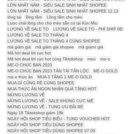
LỚN NHẤT NĂM - SIÊU SALE SINH NHẬT SHOPEE
LỚN NHẤT NĂM - SIÊU SALE SINH NHẬT SHOPEE 12.12
lông tai
lồng tắm
Lồng tắm cho mèo
Lược chải lông cho chó mèo sẵn có tại Kún Miu
LƯƠNG VỀ SALE TO
LƯƠNG VỀ SALE TO - PHÍ SHIP 0Đ
LƯƠNG VỀ SALE TO THÁNG 4
LƯƠNG VỀ SALE TO THÁNG 4 CÙNG SHOPEE
mã giảm giá
mã giảm giá shopee
mã giamr giá
Mã hời deal lời cực hot
Mã hời deal lời cực hot cùng Tiktokshop
meo
me-o
ME-O CHÚC BẠN 2023
ME-O CHÚC BẠN 2023 TẤN TÀI TẤN LỘC
ME-O GOLD
me-o thức ăn
MUA 3 TẶNG 1 ME-O GOLD
MUA GÌ CŨNG RẺ CÙNG SHOPEE
MUA THỨC ĂN NGON NHẬN QUÀ TẶNG HOT
MỪNG LƯƠNG VỀ
MỪNG LƯƠNG VỀ - SALE KHỦNG CỰC MÊ
MỪNG LƯƠNG VỀ - TUNG ƯU ĐÃI RẺ
Ngày 18 Tiktokshop giảm 18k
NGÀY HỘI SHOP TIÊU BIỂU - TUNG VOUCHER HOT
NGÀY HỘI SHOP TIÊU DÙNG SHOPEE
NGÀY HỘI SHOP TIÊU DÙNG SHOPEE 07.09