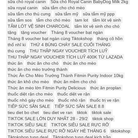
sữa chó royal canin
Sữa chó Royal Canin BabyDog Milk 2kg
sữa royal canin
sữa tắm cho chó mèo
sữa tắm cho thú cưng
sữa tắm mỹ
sữa tắm mỹ ppp
sữa tắm sos
tắm cho chó mèo
tam lot
tấm lót vệ sinh
TẤM LÓT VỆ SINH CHARCOAL
tấm lót vệ sinh cho chó
tặng
tặng voucher
Tháng 8 voucher bạt ngàn
Tháng 8 voucher bạt ngàn cùng Tiktokshop
tháng cô hồn
thổ nhĩ kì
THỨ 4 BÙNG CHÁY SALE CUỐI THÁNG
thú cưng
THU THẬP NGAY VOUCHER TÍCH LUỸ
THU THẬP NGAY VOUCHER TÍCH LUỸ 400K TỪ LAZADA
thức ăn
thức ăn cho chó
thức ăn cho mèo
thức ăn cho mèo trưởng thành
Thức Ăn Cho Mèo Trưởng Thành Fitmin Purity Indoor 10kg
thức ăn khô cho mèo
thức ăn mềm cho chó
Thức ăn mèo lớn Fitmin Purity Delicious
thức ăn proplan
thuốc diệt rận cho mèo
thuốc diệt ve rận
thuốc nhỏ gáy cho mèo
thuốc nhỏ rận
thuốc trị ve rận
TIẾP SỨC SĂN SALE
TIẾP SỨC SĂN SALE 8.8
tieu diet bo chet
tieu diet ve ran
tiktok
tiktok sale
TIKTOK SALE LỚN DUY NHẤT 28 - 29/2
tiktok shop
TIKTOK SIÊU SALE
TIKTOK SIÊU SALE RỰC RỠ
TIKTOK SIÊU SALE RỰC RỠ NGÀY HÈ THÁNG 6
tiktokshop
Tiktokshop tung deal
Tiktokshop tung deal kịch trần