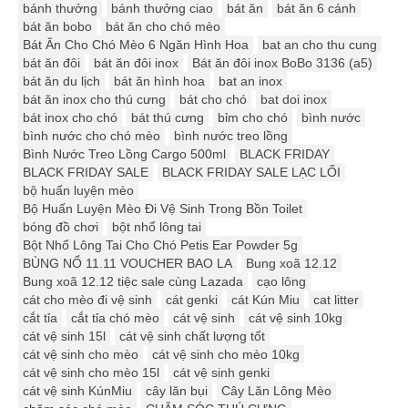
bánh thưởng
bánh thưởng ciao
bát ăn
bát ăn 6 cánh
bát ăn bobo
bát ăn cho chó mèo
Bát Ăn Cho Chó Mèo 6 Ngăn Hình Hoa
bat an cho thu cung
bát ăn đôi
bát ăn đôi inox
Bát ăn đôi inox BoBo 3136 (a5)
bát ăn du lịch
bát ăn hình hoa
bat an inox
bát ăn inox cho thú cưng
bát cho chó
bat doi inox
bát inox cho chó
bát thú cưng
bỉm cho chó
bình nước
bình nước cho chó mèo
bình nước treo lồng
Bình Nước Treo Lồng Cargo 500ml
BLACK FRIDAY
BLACK FRIDAY SALE
BLACK FRIDAY SALE LẠC LỐI
bộ huấn luyện mèo
Bộ Huấn Luyện Mèo Đi Vệ Sinh Trong Bồn Toilet
bóng đồ chơi
bột nhổ lông tai
Bột Nhổ Lông Tai Cho Chó Petis Ear Powder 5g
BÙNG NỔ 11.11 VOUCHER BAO LA
Bung xoã 12.12
Bung xoã 12.12 tiệc sale cùng Lazada
cạo lông
cát cho mèo đi vệ sinh
cát genki
cát Kún Miu
cat litter
cắt tỉa
cắt tỉa chó mèo
cát vệ sinh
cát vệ sinh 10kg
cát vệ sinh 15l
cát vệ sinh chất lượng tốt
cát vệ sinh cho mèo
cát vệ sinh cho mèo 10kg
cát vệ sinh cho mèo 15l
cát vệ sinh genki
cát vệ sinh KúnMiu
cây lăn bụi
Cây Lăn Lông Mèo