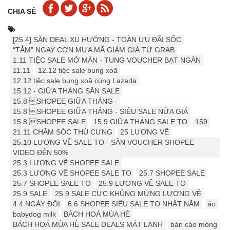
CHIA SẺ
[25.4] ️️SĂN DEAL XU HƯỚNG - TOÀN ƯU ĐÃI SỐC
“TẮM” NGAY CƠN MƯA MÃ GIẢM GIÁ TỪ GRAB
1.11 TIỆC SALE MỞ MÀN - TUNG VOUCHER BẠT NGÀN
11.11
12.12 tiệc sale bung xoã
12.12 tiệc sale bung xoã cùng Lazada
15.12 - GIỮA THÁNG SĂN SALE
15.8 SHOPEE GIỮA THÁNG -
15.8 SHOPEE GIỮA THÁNG - SIÊU SALE NỬA GIÁ
15.8 SHOPEE SALE
15.9 ️GIỮA THÁNG SALE TO
159
21.11 CHĂM SÓC THÚ CƯNG
25 LƯƠNG VỀ
25.10 LƯƠNG VỀ SALE TO - SĂN VOUCHER SHOPEE
VIDEO ĐẾN 50%
25.3 LƯƠNG VỀ SHOPEE SALE
25.3 LƯƠNG VỀ SHOPEE SALE TO
25.7 SHOPEE SALE
25.7 SHOPEE SALE TO
25.9 LƯƠNG VỀ SALE TO
25.9 SALE
25.9 SALE CỰC KHỦNG MỪNG LƯƠNG VỀ
4.4 NGÀY ĐÔI
6.6 SHOPEE SIÊU SALE TO NHẤT NĂM
áo
babydog milk
BÁCH HOÁ MÙA HÈ
BÁCH HOÁ MÙA HÈ SALE DEALS MÁT LẠNH
bàn cào móng