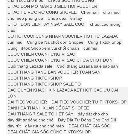
chăm sóc chó mèo
CHĂM SÓC THÚ CƯNG
CHÀO ĐÓN MỞ MÀN 1.8 SIÊU HỘI VOUCHER
CHÀO HÈ RỰC RỠ CÙNG SHOPEE
Cherman
chó mèo
cho meo phong ue
Chớp deal liền tay
CHỐT ĐƠN LIỀN TAY NGÀY SALE CUỐI
chuột cào móng
ciao
CƠ HỘI CUỐI CÙNG NHẬN VOUCHER HOT TỪ LAZADA
cún miu
Cùng bé Na chốt đơn Shopee
Cùng Tiktok Shop
Cùng Tiktok Shop xem vui chốt chuẩn
cunmiu
CUỘC CHIẾN CỦA NHỮNG VÌ SAO
CUỘC CHIẾN CỦA NHỮNG VÌ SAO CHƯA CHỐT ĐƠN
Cuối tháng Lazada sale
Cuối tháng Lazada sale sập sàn
CUỐI THÁNG TẶNG BẠN VOUCHER TOÀN SÀN
CUỐI THÁNG TIKTOKSHOP
CUỐI THÁNG TIKTOKSHOP SALE TO
ĐẶC QUYỀN KHÁCH XỊN LAZADA KẾT HỢP CÁC ƯU ĐÃI
LỚN
ĐẠI TIỆC VOUCHER
ĐẠI TIỆC VOUCHER TỪ TIKTOKSHOP
DÀNH CẢ THANH XUÂN ĐỂ ĐẶT SHOPEE
ĐẦU THÁNG 7 SALE TO HẾT SẨY
dây dắt cho chó
dây dắt tự động cho chó
Dây Dắt Tự Động Cho Chó Diil
dây rút
dây rút cho chó mèo
DEAL CHẤT GIÁ SỐC
DEAL CHẤT GIÁ SỐC CÙNG TIKTOKSHOP