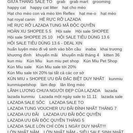
GIỮA THÁNG SALE TO
grab
grab mart
grooming
happy cat
happy cat litter
hạt cho mèo
Hạt cho mèo con và mèo lớn Reflex
hạt me-o
hạt mèo
hạt royal canin
HÈ RỰC RỠ LAZADA
HÈ RỰC RỠ LAZADA TUNG MÃ ĐỘC QUYỀN
HOÀN XU SHOPEE 5.5
Hội sale
Hội sale SHOPEE
Hội sale SHOPEE 25.10
HỘI SALE TIÊU DÙNG 13.6
HỘI SALE TIÊU DÙNG 13.6 - DEAL XỊN
huấn luyện mèo đi vệ sinh vào bồn cầu
inaba
khai trương
khương đình
khuyến mãi
khuyến mãi tháng 4
kitten 36
kun miu
Kún Miu
kun miu pet shop
Kún Miu Pet Shop
Kún Miu sale
Kún Miu sale tới 20%
Kún Miu sale tới 20% tại tất cả các cơ sở
KÚN MIU x SHOPEE ƯU ĐÃI ĐẶC BIỆT DUY NHẤT
kunmiu
kunmiupetshop
làm đẹp
lăn lông mèo
LÃNH LƯƠNG CHƯA NGƯỜI ĐẸP CỦA LAZADA
lazada
lazada kunmiu
Lazada một ngày sale to 11.11
lazada sale
LAZADA SALE SỐC
LAZADA SALE TO
LAZADA TUNG VOUCHER ƯU ĐÃI ĐỈNH NHẤT THÁNG 7
LAZADA ƯU ĐÃI
LAZADA ƯU ĐÃI ĐỘC QUYỀN
LAZADA ƯU ĐÃI ĐỘC QUYỀN THÁNG 5
LAZADA SALE LỚN CHỈ CÒN 1 NGÀY DUY NHẤT!!!
LỚN NHẤT NĂM
LỚN NHẤT NĂM - SIÊU SALE SINH NHẬT