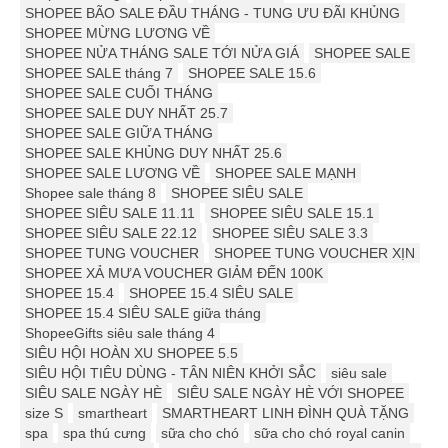
SHOPEE BÃO SALE ĐẦU THÁNG - TUNG ƯU ĐÃI KHỦNG
SHOPEE MỪNG LƯƠNG VỀ
SHOPEE NỬA THÁNG SALE TỚI NỬA GIÁ
SHOPEE SALE
SHOPEE SALE tháng 7
SHOPEE SALE 15.6
SHOPEE SALE CUỐI THÁNG
SHOPEE SALE DUY NHẤT 25.7
SHOPEE SALE GIỮA THÁNG
SHOPEE SALE KHỦNG DUY NHẤT 25.6
SHOPEE SALE LƯƠNG VỀ
SHOPEE SALE MẠNH
Shopee sale tháng 8
SHOPEE SIÊU SALE
SHOPEE SIÊU SALE 11.11
SHOPEE SIÊU SALE 15.1
SHOPEE SIÊU SALE 22.12
SHOPEE SIÊU SALE 3.3
SHOPEE TUNG VOUCHER
SHOPEE TUNG VOUCHER XỊN
SHOPEE XẢ MƯA VOUCHER GIẢM ĐẾN 100K
SHOPEE 15.4
SHOPEE 15.4 SIÊU SALE
SHOPEE 15.4 SIÊU SALE giữa tháng
ShopeeGifts siêu sale tháng 4
SIÊU HỘI HOÀN XU SHOPEE 5.5
SIÊU HỘI TIÊU DÙNG - TÂN NIÊN KHỞI SẮC
siêu sale
SIÊU SALE NGÀY HÈ
SIÊU SALE NGÀY HÈ VỚI SHOPEE
size S
smartheart
SMARTHEART LINH ĐÌNH QUÀ TẶNG
spa
spa thú cưng
sữa cho chó
sữa cho chó royal canin