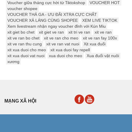
Voucher giữa tháng cực hời từ Tiktokshop
VOUCHER HOT
voucher shopee
VOUCHER THẢ GA - ƯU ĐÃI XTRA CỰC CHẤT
VOUCHER XẢ LÁNG CÙNG SHOPEE
XEM LIVE TIKTOK
Xem livestream nhận ngay voucher đỉnh với Kún Miu
xit giet bo chet
xit giet ve ran
xit tri ve ran
xit ve ran
xit ve ran bo chet
xit ve ran cho meo
xit ve ran fay 100x
xit ve ran thu cung
xit ve ran vat nuoi
Xịt xua đuổi
xit xua duoi cho meo
xit xua duoi fay repell
xit xua duoi vat nuoi
xua duoi cho meo
Xua đuổi vật nuôi
xương
MẠNG XÃ HỘI