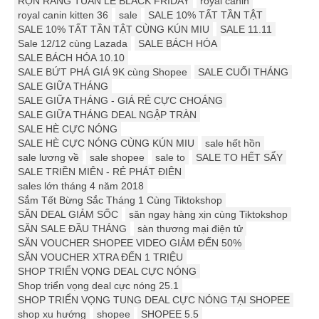
RỘN RÀNG TUẦN LỄ BLACK FRIDAY
royal canin
royal canin kitten 36
sale
SALE 10% TẤT TẦN TẬT
SALE 10% TẤT TẦN TẬT CÙNG KÚN MIU
SALE 11.11
Sale 12/12 cùng Lazada
SALE BÁCH HÓA
SALE BÁCH HÓA 10.10
SALE BỨT PHÁ GIÁ 9K cùng Shopee
SALE CUỐI THÁNG
SALE GIỮA THÁNG
SALE GIỮA THÁNG - GIÁ RẺ CỰC CHOÁNG
SALE GIỮA THÁNG DEAL NGẬP TRÀN
SALE HÈ CỰC NÓNG
SALE HÈ CỰC NÓNG CÙNG KÚN MIU
sale hết hồn
sale lương về
sale shopee
sale to
SALE TO HẾT SẨY
SALE TRIỀN MIÊN - RẺ PHÁT ĐIÊN
sales lớn tháng 4 năm 2018
Sắm Tết Bừng Sắc Tháng 1 Cùng Tiktokshop
SĂN DEAL GIẢM SỐC
săn ngay hàng xịn cùng Tiktokshop
SĂN SALE ĐẦU THÁNG
sàn thương mại điện tử
SĂN VOUCHER SHOPEE VIDEO GIẢM ĐẾN 50%
SĂN VOUCHER XTRA ĐẾN 1 TRIỆU
SHOP TRIỂN VỌNG DEAL CỰC NÓNG
Shop triển vọng deal cực nóng 25.1
SHOP TRIỂN VỌNG TUNG DEAL CỰC NÓNG TẠI SHOPEE
shop xu hướng
shopee
SHOPEE 5.5