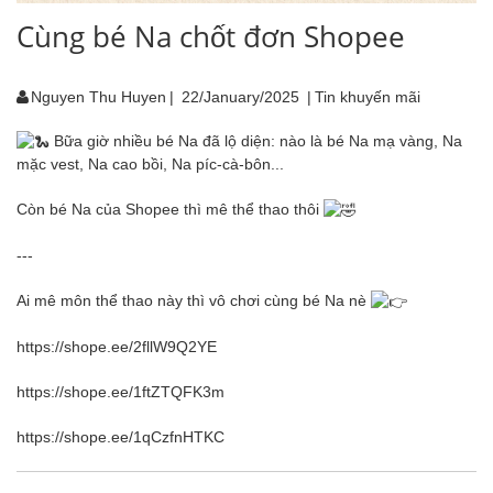
Cùng bé Na chốt đơn Shopee
Nguyen Thu Huyen
|
22/January/2025
|
Tin khuyến mãi
Bữa giờ nhiều bé Na đã lộ diện: nào là bé Na mạ vàng, Na
mặc vest, Na cao bồi, Na píc-cà-bôn...
Còn bé Na của Shopee thì mê thể thao thôi
---
Ai mê môn thể thao này thì vô chơi cùng bé Na nè
https://shope.ee/2fllW9Q2YE
https://shope.ee/1ftZTQFK3m
https://shope.ee/1qCzfnHTKC