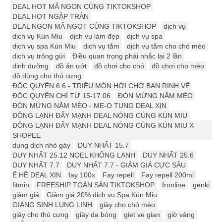
DEAL HOT MÃ NGON CÙNG TIKTOKSHOP
DEAL HOT NGẬP TRÀN
DEAL NGON MÃ NGỌT CÙNG TIKTOKSHOP
dịch vụ
dịch vụ Kún Miu
dịch vụ làm đẹp
dịch vụ spa
dịch vụ spa Kún Miu
dịch vụ tắm
dịch vụ tắm cho chó mèo
dịch vụ trông gửi
Điều quan trọng phải nhắc lại 2 lần
dinh dưỡng
đồ ăn ướt
đồ chơi cho chó
đồ chơi cho mèo
đồ dùng cho thú cưng
ĐỘC QUYỀN 6.6 - TRIỆU MÓN HỜI CHỜ BẠN RINH VỀ
ĐỘC QUYỀN CHỈ TỪ 15-17.06
ĐÓN MỪNG NĂM MÈO
ĐÓN MỪNG NĂM MÈO - ME-O TUNG DEAL XỊN
ĐÔNG LẠNH ĐẨY MẠNH DEAL NÓNG CÙNG KÚN MIU
ĐÔNG LẠNH ĐẨY MẠNH DEAL NÓNG CÙNG KÚN MIU X
SHOPEE
dung dịch nhỏ gáy
DUY NHẤT 15.7
DUY NHẤT 25.12 ️️NOEL KHÔNG LẠNH
DUY NHẤT 25.6
DUY NHẤT 7.7
DUY NHẤT 7.7 - GIẢM GIÁ CỰC SÂU
Ê HỀ DEAL XỊN
fay 100x
Fay repell
Fay repell 200ml
fitmin
FREESHIP TOÀN SÀN TIKTOKSHOP
fronline
genki
giảm giá
Giảm giá 20% dịch vụ Spa Kún Miu
GIÁNG SINH LUNG LINH
giày cho chó mèo
giày cho thú cưng
giày da bóng
giet ve gian
giờ vàng