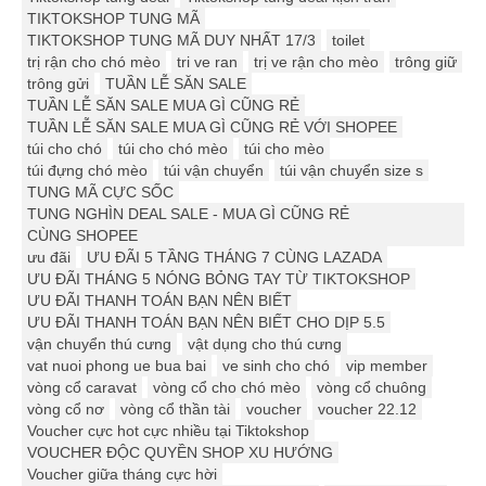
TIKTOKSHOP TUNG MÃ
TIKTOKSHOP TUNG MÃ DUY NHẤT 17/3
toilet
trị rận cho chó mèo
tri ve ran
trị ve rận cho mèo
trông giữ
trông gửi
TUẦN LỄ SĂN SALE
TUẦN LỄ SĂN SALE MUA GÌ CŨNG RẺ
TUẦN LỄ SĂN SALE MUA GÌ CŨNG RẺ VỚI SHOPEE
túi cho chó
túi cho chó mèo
túi cho mèo
túi đựng chó mèo
túi vận chuyển
túi vận chuyển size s
TUNG MÃ CỰC SỐC
TUNG NGHÌN DEAL SALE - MUA GÌ CŨNG RẺ
CÙNG SHOPEE
ưu đãi
ƯU ĐÃI 5 TẦNG THÁNG 7 CÙNG LAZADA
ƯU ĐÃI THÁNG 5 NÓNG BỎNG TAY TỪ TIKTOKSHOP
ƯU ĐÃI THANH TOÁN BẠN NÊN BIẾT
ƯU ĐÃI THANH TOÁN BẠN NÊN BIẾT CHO DỊP 5.5
vận chuyển thú cưng
vật dụng cho thú cưng
vat nuoi phong ue bua bai
ve sinh cho chó
vip member
vòng cổ caravat
vòng cổ cho chó mèo
vòng cổ chuông
vòng cổ nơ
vòng cổ thần tài
voucher
voucher 22.12
Voucher cực hot cực nhiều tại Tiktokshop
VOUCHER ĐỘC QUYỀN SHOP XU HƯỚNG
Voucher giữa tháng cực hời