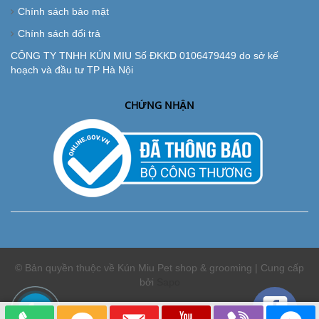
Chính sách bảo mật
Chính sách đổi trả
CÔNG TY TNHH KÚN MIU Số ĐKKD 0106479449 do sở kế
hoạch và đầu tư TP Hà Nội
CHỨNG NHẬN
© Bản quyền thuộc về Kún Miu Pet shop & grooming | Cung cấp
bởi
Sapo