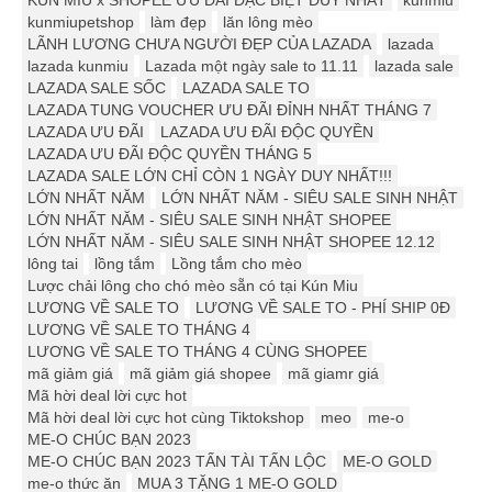
kunmiupetshop
làm đẹp
lăn lông mèo
LÃNH LƯƠNG CHƯA NGƯỜI ĐẸP CỦA LAZADA
lazada
lazada kunmiu
Lazada một ngày sale to 11.11
lazada sale
LAZADA SALE SỐC
LAZADA SALE TO
LAZADA TUNG VOUCHER ƯU ĐÃI ĐỈNH NHẤT THÁNG 7
LAZADA ƯU ĐÃI
LAZADA ƯU ĐÃI ĐỘC QUYỀN
LAZADA ƯU ĐÃI ĐỘC QUYỀN THÁNG 5
LAZADA SALE LỚN CHỈ CÒN 1 NGÀY DUY NHẤT!!!
LỚN NHẤT NĂM
LỚN NHẤT NĂM - SIÊU SALE SINH NHẬT
LỚN NHẤT NĂM - SIÊU SALE SINH NHẬT SHOPEE
LỚN NHẤT NĂM - SIÊU SALE SINH NHẬT SHOPEE 12.12
lông tai
lồng tắm
Lồng tắm cho mèo
Lược chải lông cho chó mèo sẵn có tại Kún Miu
LƯƠNG VỀ SALE TO
LƯƠNG VỀ SALE TO - PHÍ SHIP 0Đ
LƯƠNG VỀ SALE TO THÁNG 4
LƯƠNG VỀ SALE TO THÁNG 4 CÙNG SHOPEE
mã giảm giá
mã giảm giá shopee
mã giamr giá
Mã hời deal lời cực hot
Mã hời deal lời cực hot cùng Tiktokshop
meo
me-o
ME-O CHÚC BẠN 2023
ME-O CHÚC BẠN 2023 TẤN TÀI TẤN LỘC
ME-O GOLD
me-o thức ăn
MUA 3 TẶNG 1 ME-O GOLD