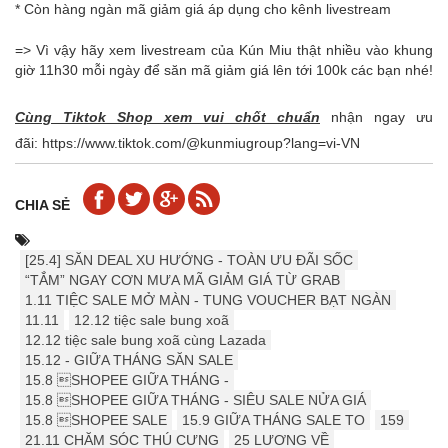
* Còn hàng ngàn mã giảm giá áp dụng cho kênh livestream
=> Vì vậy hãy xem livestream của Kún Miu thật nhiều vào khung
giờ 11h30 mỗi ngày để săn mã giảm giá lên tới 100k các bạn nhé!
Cùng Tiktok Shop xem vui chốt chuẩn
nhận ngay ưu
đãi: https://www.tiktok.com/@kunmiugroup?lang=vi-VN
CHIA SẺ
[25.4] ️️SĂN DEAL XU HƯỚNG - TOÀN ƯU ĐÃI SỐC
“TẮM” NGAY CƠN MƯA MÃ GIẢM GIÁ TỪ GRAB
1.11 TIỆC SALE MỞ MÀN - TUNG VOUCHER BẠT NGÀN
11.11
12.12 tiệc sale bung xoã
12.12 tiệc sale bung xoã cùng Lazada
15.12 - GIỮA THÁNG SĂN SALE
15.8 SHOPEE GIỮA THÁNG -
15.8 SHOPEE GIỮA THÁNG - SIÊU SALE NỬA GIÁ
15.8 SHOPEE SALE
15.9 ️GIỮA THÁNG SALE TO
159
21.11 CHĂM SÓC THÚ CƯNG
25 LƯƠNG VỀ