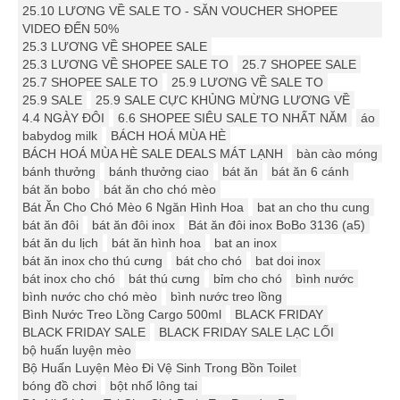
25.10 LƯƠNG VỀ SALE TO - SĂN VOUCHER SHOPEE
VIDEO ĐẾN 50%
25.3 LƯƠNG VỀ SHOPEE SALE
25.3 LƯƠNG VỀ SHOPEE SALE TO
25.7 SHOPEE SALE
25.7 SHOPEE SALE TO
25.9 LƯƠNG VỀ SALE TO
25.9 SALE
25.9 SALE CỰC KHỦNG MỪNG LƯƠNG VỀ
4.4 NGÀY ĐÔI
6.6 SHOPEE SIÊU SALE TO NHẤT NĂM
áo
babydog milk
BÁCH HOÁ MÙA HÈ
BÁCH HOÁ MÙA HÈ SALE DEALS MÁT LẠNH
bàn cào móng
bánh thưởng
bánh thưởng ciao
bát ăn
bát ăn 6 cánh
bát ăn bobo
bát ăn cho chó mèo
Bát Ăn Cho Chó Mèo 6 Ngăn Hình Hoa
bat an cho thu cung
bát ăn đôi
bát ăn đôi inox
Bát ăn đôi inox BoBo 3136 (a5)
bát ăn du lịch
bát ăn hình hoa
bat an inox
bát ăn inox cho thú cưng
bát cho chó
bat doi inox
bát inox cho chó
bát thú cưng
bỉm cho chó
bình nước
bình nước cho chó mèo
bình nước treo lồng
Bình Nước Treo Lồng Cargo 500ml
BLACK FRIDAY
BLACK FRIDAY SALE
BLACK FRIDAY SALE LẠC LỐI
bộ huấn luyện mèo
Bộ Huấn Luyện Mèo Đi Vệ Sinh Trong Bồn Toilet
bóng đồ chơi
bột nhổ lông tai