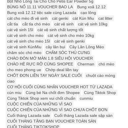
Bột Nhổ Lông Tai Cho Chó Petis Ear Powder 5g
BÙNG NỔ 11.11 VOUCHER BAO LA
Bung xoã 12.12
Bung xoã 12.12 tiệc sale cùng Lazada
cạo lông
cát cho mèo đi vệ sinh
cát genki
cát Kún Miu
cat litter
cắt tỉa
cắt tỉa chó mèo
cát vệ sinh
cát vệ sinh 10kg
cát vệ sinh 15l
cát vệ sinh chất lượng tốt
cát vệ sinh cho mèo
cát vệ sinh cho mèo 10kg
cát vệ sinh cho mèo 15l
cát vệ sinh genki
cát vệ sinh KúnMiu
cây lăn bụi
Cây Lăn Lông Mèo
chăm sóc chó mèo
CHĂM SÓC THÚ CƯNG
CHÀO ĐÓN MỞ MÀN 1.8 SIÊU HỘI VOUCHER
CHÀO HÈ RỰC RỠ CÙNG SHOPEE
Cherman
chó mèo
cho meo phong ue
Chớp deal liền tay
CHỐT ĐƠN LIỀN TAY NGÀY SALE CUỐI
chuột cào móng
ciao
CƠ HỘI CUỐI CÙNG NHẬN VOUCHER HOT TỪ LAZADA
cún miu
Cùng bé Na chốt đơn Shopee
Cùng Tiktok Shop
Cùng Tiktok Shop xem vui chốt chuẩn
cunmiu
CUỘC CHIẾN CỦA NHỮNG VÌ SAO
CUỘC CHIẾN CỦA NHỮNG VÌ SAO CHƯA CHỐT ĐƠN
Cuối tháng Lazada sale
Cuối tháng Lazada sale sập sàn
CUỐI THÁNG TẶNG BẠN VOUCHER TOÀN SÀN
CUỐI THÁNG TIKTOKSHOP