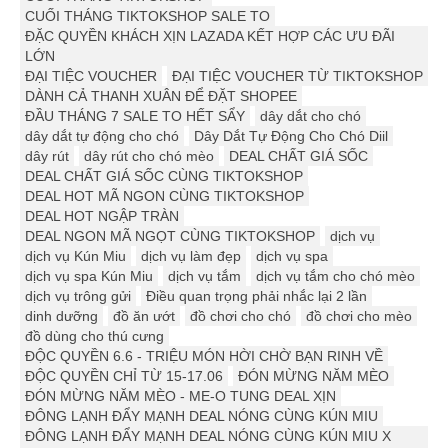
CUỐI THÁNG TIKTOKSHOP SALE TO
ĐẶC QUYỀN KHÁCH XỊN LAZADA KẾT HỢP CÁC ƯU ĐÃI
LỚN
ĐẠI TIỆC VOUCHER
ĐẠI TIỆC VOUCHER TỪ TIKTOKSHOP
DÀNH CẢ THANH XUÂN ĐỂ ĐẶT SHOPEE
ĐẦU THÁNG 7 SALE TO HẾT SẨY
dây dắt cho chó
dây dắt tự động cho chó
Dây Dắt Tự Động Cho Chó Diil
dây rút
dây rút cho chó mèo
DEAL CHẤT GIÁ SỐC
DEAL CHẤT GIÁ SỐC CÙNG TIKTOKSHOP
DEAL HOT MÃ NGON CÙNG TIKTOKSHOP
DEAL HOT NGẬP TRÀN
DEAL NGON MÃ NGỌT CÙNG TIKTOKSHOP
dịch vụ
dịch vụ Kún Miu
dịch vụ làm đẹp
dịch vụ spa
dịch vụ spa Kún Miu
dịch vụ tắm
dịch vụ tắm cho chó mèo
dịch vụ trông gửi
Điều quan trọng phải nhắc lại 2 lần
dinh dưỡng
đồ ăn ướt
đồ chơi cho chó
đồ chơi cho mèo
đồ dùng cho thú cưng
ĐỘC QUYỀN 6.6 - TRIỆU MÓN HỜI CHỜ BẠN RINH VỀ
ĐỘC QUYỀN CHỈ TỪ 15-17.06
ĐÓN MỪNG NĂM MÈO
ĐÓN MỪNG NĂM MÈO - ME-O TUNG DEAL XỊN
ĐÔNG LẠNH ĐẨY MẠNH DEAL NÓNG CÙNG KÚN MIU
ĐÔNG LẠNH ĐẨY MẠNH DEAL NÓNG CÙNG KÚN MIU X