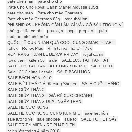
pate cherman
pate cho chó
Pate Cho Chó Royal Canin Starter Mousse 195g
pate cho mèo
Pate cho mèo Cherman
Pate cho mèo Cherman 85g
pate thái lan
PHÍ SHIP 0Đ - KHÔNG CẦN LÀM GÌ VẪN CÓ SẴN TRONG VÍ
phòng chữa ve rận
phụ kiện
ppp
proplan
quần
quần áo chó chó mèo
QUỐC TẾ CÚN NHẬN QUÀ COOL CÙNG SMARTHEART
reflex
Reflex Plus
Rinh túi về nhà CHỈ 75k
RỘN RÀNG TUẦN LỄ BLACK FRIDAY
royal canin
royal canin kitten 36
sale
SALE 10% TẤT TẦN TẬT
SALE 10% TẤT TẦN TẬT CÙNG KÚN MIU
SALE 11.11
Sale 12/12 cùng Lazada
SALE BÁCH HÓA
SALE BÁCH HÓA 10.10
SALE BỨT PHÁ GIÁ 9K cùng Shopee
SALE CUỐI THÁNG
SALE GIỮA THÁNG
SALE GIỮA THÁNG - GIÁ RẺ CỰC CHOÁNG
SALE GIỮA THÁNG DEAL NGẬP TRÀN
SALE HÈ CỰC NÓNG
SALE HÈ CỰC NÓNG CÙNG KÚN MIU
sale hết hồn
sale lương về
sale shopee
sale to
SALE TO HẾT SẨY
SALE TRIỀN MIÊN - RẺ PHÁT ĐIÊN
sales lớn tháng 4 năm 2018