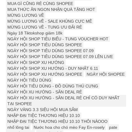
MUA GÌ CŨNG RẺ CÙNG SHOPEE
MUA THỨC ĂN NGON NHẬN QUÀ TẶNG HOT
MỪNG LƯƠNG VỀ
MỪNG LƯƠNG VỀ - SALE KHỦNG CỰC MÊ
MỪNG LƯƠNG VỀ - TUNG ƯU ĐÃI RẺ
Ngày 18 Tiktokshop giảm 18k
NGÀY HỘI SHOP TIÊU BIỂU - TUNG VOUCHER HOT
NGÀY HỘI SHOP TIÊU DÙNG SHOPEE
NGÀY HỘI SHOP TIÊU DÙNG SHOPEE 07.09
NGÀY HỘI SHOP TIÊU DÙNG SHOPEE 07.09 LÊN LIVE
NGÀY HỘI SHOP XU HƯỚNG
NGÀY HỘI SHOP XU HƯỚNG - DUY NHẤT 6.11
NGÀY HỘI SHOP XU HƯỚNG SHOPEE
NGÀY HỘI SHOPEE
NGÀY HỘI TIÊU DÙNG
NGÀY HỘI TIÊU DÙNG - ĐỒ DÙNG THÚ CƯNG
NGÀY HỘI XU HƯỚNG - SĂN DEAL RẺ
NGÀY HỘI XU HƯỚNG - SĂN DEAL RẺ CHỈ CÓ DUY NHẤT
TẠI SHOPEE
NGÀY VÀNG 3.3 SIÊU HỘI MUA SẮM
NHẬP ĐẠI TIỆC THƯƠNG HIỆU 10.10
NHẬP ĐẠI TIỆC THƯƠNG HIỆU 10.10 THÔI NÀOOO
nhổ lông tai
Nước hoa cho chó mèo Fay En-rosely
pate