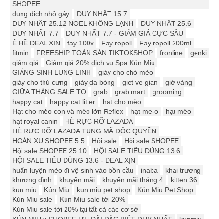
SHOPEE
dung dịch nhỏ gáy
DUY NHẤT 15.7
DUY NHẤT 25.12 ️️NOEL KHÔNG LẠNH
DUY NHẤT 25.6
DUY NHẤT 7.7
DUY NHẤT 7.7 - GIẢM GIÁ CỰC SÂU
Ê HỀ DEAL XỊN
fay 100x
Fay repell
Fay repell 200ml
fitmin
FREESHIP TOÀN SÀN TIKTOKSHOP
fronline
genki
giảm giá
Giảm giá 20% dịch vụ Spa Kún Miu
GIÁNG SINH LUNG LINH
giày cho chó mèo
giày cho thú cưng
giày da bóng
giet ve gian
giờ vàng
GIỮA THÁNG SALE TO
grab
grab mart
grooming
happy cat
happy cat litter
hạt cho mèo
Hạt cho mèo con và mèo lớn Reflex
hạt me-o
hạt mèo
hạt royal canin
HÈ RỰC RỠ LAZADA
HÈ RỰC RỠ LAZADA TUNG MÃ ĐỘC QUYỀN
HOÀN XU SHOPEE 5.5
Hội sale
Hội sale SHOPEE
Hội sale SHOPEE 25.10
HỘI SALE TIÊU DÙNG 13.6
HỘI SALE TIÊU DÙNG 13.6 - DEAL XỊN
huấn luyện mèo đi vệ sinh vào bồn cầu
inaba
khai trương
khương đình
khuyến mãi
khuyến mãi tháng 4
kitten 36
kun miu
Kún Miu
kun miu pet shop
Kún Miu Pet Shop
Kún Miu sale
Kún Miu sale tới 20%
Kún Miu sale tới 20% tại tất cả các cơ sở
KÚN MIU x SHOPEE ƯU ĐÃI ĐẶC BIỆT DUY NHẤT
kunmiu