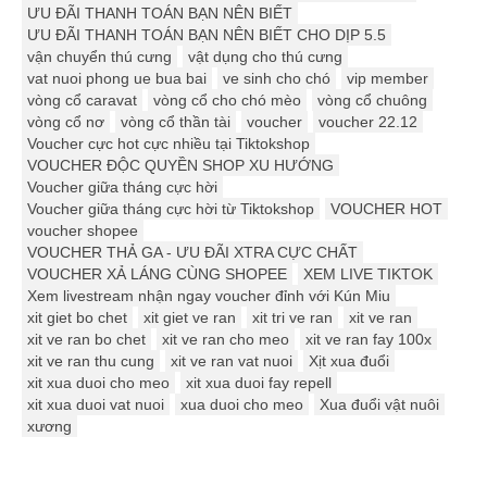
ƯU ĐÃI THANH TOÁN BẠN NÊN BIẾT
ƯU ĐÃI THANH TOÁN BẠN NÊN BIẾT CHO DỊP 5.5
vận chuyển thú cưng
vật dụng cho thú cưng
vat nuoi phong ue bua bai
ve sinh cho chó
vip member
vòng cổ caravat
vòng cổ cho chó mèo
vòng cổ chuông
vòng cổ nơ
vòng cổ thần tài
voucher
voucher 22.12
Voucher cực hot cực nhiều tại Tiktokshop
VOUCHER ĐỘC QUYỀN SHOP XU HƯỚNG
Voucher giữa tháng cực hời
Voucher giữa tháng cực hời từ Tiktokshop
VOUCHER HOT
voucher shopee
VOUCHER THẢ GA - ƯU ĐÃI XTRA CỰC CHẤT
VOUCHER XẢ LÁNG CÙNG SHOPEE
XEM LIVE TIKTOK
Xem livestream nhận ngay voucher đỉnh với Kún Miu
xit giet bo chet
xit giet ve ran
xit tri ve ran
xit ve ran
xit ve ran bo chet
xit ve ran cho meo
xit ve ran fay 100x
xit ve ran thu cung
xit ve ran vat nuoi
Xịt xua đuổi
xit xua duoi cho meo
xit xua duoi fay repell
xit xua duoi vat nuoi
xua duoi cho meo
Xua đuổi vật nuôi
xương