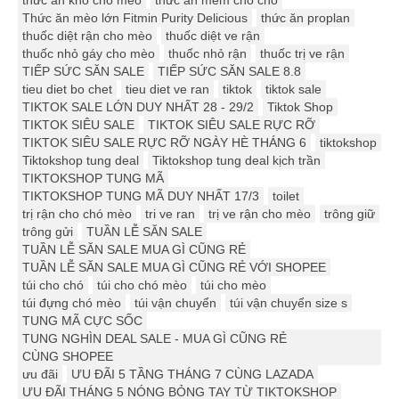
Thức ăn mèo lớn Fitmin Purity Delicious
thức ăn proplan
thuốc diệt rận cho mèo
thuốc diệt ve rận
thuốc nhỏ gáy cho mèo
thuốc nhỏ rận
thuốc trị ve rận
TIẾP SỨC SĂN SALE
TIẾP SỨC SĂN SALE 8.8
tieu diet bo chet
tieu diet ve ran
tiktok
tiktok sale
TIKTOK SALE LỚN DUY NHẤT 28 - 29/2
Tiktok Shop
TIKTOK SIÊU SALE
TIKTOK SIÊU SALE RỰC RỠ
TIKTOK SIÊU SALE RỰC RỠ NGÀY HÈ THÁNG 6
tiktokshop
Tiktokshop tung deal
Tiktokshop tung deal kịch trần
TIKTOKSHOP TUNG MÃ
TIKTOKSHOP TUNG MÃ DUY NHẤT 17/3
toilet
trị rận cho chó mèo
tri ve ran
trị ve rận cho mèo
trông giữ
trông gửi
TUẦN LỄ SĂN SALE
TUẦN LỄ SĂN SALE MUA GÌ CŨNG RẺ
TUẦN LỄ SĂN SALE MUA GÌ CŨNG RẺ VỚI SHOPEE
túi cho chó
túi cho chó mèo
túi cho mèo
túi đựng chó mèo
túi vận chuyển
túi vận chuyển size s
TUNG MÃ CỰC SỐC
TUNG NGHÌN DEAL SALE - MUA GÌ CŨNG RẺ
CÙNG SHOPEE
ưu đãi
ƯU ĐÃI 5 TẦNG THÁNG 7 CÙNG LAZADA
ƯU ĐÃI THÁNG 5 NÓNG BỎNG TAY TỪ TIKTOKSHOP