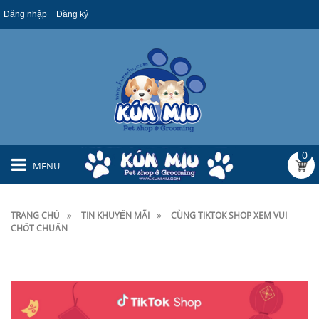
Đăng nhập
Đăng ký
0
MENU
TRANG CHỦ
TIN KHUYẾN MÃI
CÙNG TIKTOK SHOP XEM VUI
CHỐT CHUẨN