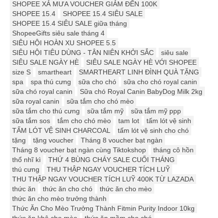
SHOPEE XẢ MƯA VOUCHER GIẢM ĐẾN 100K
SHOPEE 15.4
SHOPEE 15.4 SIÊU SALE
SHOPEE 15.4 SIÊU SALE giữa tháng
ShopeeGifts siêu sale tháng 4
SIÊU HỘI HOÀN XU SHOPEE 5.5
SIÊU HỘI TIÊU DÙNG - TÂN NIÊN KHỞI SẮC
siêu sale
SIÊU SALE NGÀY HÈ
SIÊU SALE NGÀY HÈ VỚI SHOPEE
size S
smartheart
SMARTHEART LINH ĐÌNH QUÀ TẶNG
spa
spa thú cưng
sữa cho chó
sữa cho chó royal canin
sữa chó royal canin
Sữa chó Royal Canin BabyDog Milk 2kg
sữa royal canin
sữa tắm cho chó mèo
sữa tắm cho thú cưng
sữa tắm mỹ
sữa tắm mỹ ppp
sữa tắm sos
tắm cho chó mèo
tam lot
tấm lót vệ sinh
TẤM LÓT VỆ SINH CHARCOAL
tấm lót vệ sinh cho chó
tặng
tặng voucher
Tháng 8 voucher bạt ngàn
Tháng 8 voucher bạt ngàn cùng Tiktokshop
tháng cô hồn
thổ nhĩ kì
THỨ 4 BÙNG CHÁY SALE CUỐI THÁNG
thú cưng
THU THẬP NGAY VOUCHER TÍCH LUỸ
THU THẬP NGAY VOUCHER TÍCH LUỸ 400K TỪ LAZADA
thức ăn
thức ăn cho chó
thức ăn cho mèo
thức ăn cho mèo trưởng thành
Thức Ăn Cho Mèo Trưởng Thành Fitmin Purity Indoor 10kg
thức ăn khô cho mèo
thức ăn mềm cho chó