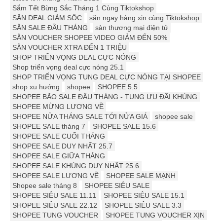
Sắm Tết Bừng Sắc Tháng 1 Cùng Tiktokshop
SĂN DEAL GIẢM SỐC
săn ngay hàng xịn cùng Tiktokshop
SĂN SALE ĐẦU THÁNG
sàn thương mại điện tử
SĂN VOUCHER SHOPEE VIDEO GIẢM ĐẾN 50%
SĂN VOUCHER XTRA ĐẾN 1 TRIỆU
SHOP TRIỂN VỌNG DEAL CỰC NÓNG
Shop triển vọng deal cực nóng 25.1
SHOP TRIỂN VỌNG TUNG DEAL CỰC NÓNG TẠI SHOPEE
shop xu hướng
shopee
SHOPEE 5.5
SHOPEE BÃO SALE ĐẦU THÁNG - TUNG ƯU ĐÃI KHỦNG
SHOPEE MỪNG LƯƠNG VỀ
SHOPEE NỬA THÁNG SALE TỚI NỬA GIÁ
shopee sale
SHOPEE SALE tháng 7
SHOPEE SALE 15.6
SHOPEE SALE CUỐI THÁNG
SHOPEE SALE DUY NHẤT 25.7
SHOPEE SALE GIỮA THÁNG
SHOPEE SALE KHỦNG DUY NHẤT 25.6
SHOPEE SALE LƯƠNG VỀ
SHOPEE SALE MẠNH
Shopee sale tháng 8
SHOPEE SIÊU SALE
SHOPEE SIÊU SALE 11.11
SHOPEE SIÊU SALE 15.1
SHOPEE SIÊU SALE 22.12
SHOPEE SIÊU SALE 3.3
SHOPEE TUNG VOUCHER
SHOPEE TUNG VOUCHER XỊN