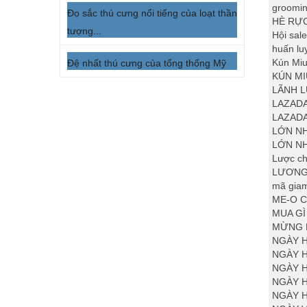
groomi
Đọ sắc thú cưng nổi tiếng của loạt thần
HÈ RỰ
tượng...
Hội sal
huấn lu
Kún Mi
Đệ nhất thú cưng của tổng thống Mỹ
KÚN MI
LÃNH 
LAZADA
LAZADA
LỚN N
LỚN NH
Lược ch
LƯƠNG 
mã giam
ME-O C
MUA G
MỪNG 
NGÀY H
NGÀY H
NGÀY 
NGÀY 
NGÀY H