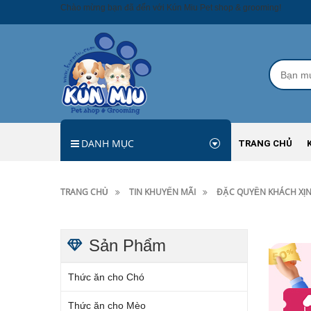
Chào mừng bạn đã đến với Kún Miu Pet shop & grooming!
DANH MỤC
TRANG CHỦ
TRANG CHỦ
TIN KHUYẾN MÃI
ĐẶC QUYỀN KHÁCH XỊN
Sản Phẩm
Thức ăn cho Chó
Thức ăn cho Mèo