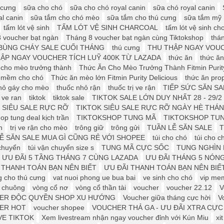
 cưng
sữa cho chó
sữa cho chó royal canin
sữa chó royal canin
al canin
sữa tắm cho chó mèo
sữa tắm cho thú cưng
sữa tắm mỹ
tấm lót vệ sinh
TẤM LÓT VỆ SINH CHARCOAL
tấm lót vệ sinh ch
 voucher bạt ngàn
Tháng 8 voucher bạt ngàn cùng Tiktokshop
thá
BÙNG CHÁY SALE CUỐI THÁNG
thú cưng
THU THẬP NGAY VOUC
ẬP NGAY VOUCHER TÍCH LUỸ 400K TỪ LAZADA
thức ăn
thức ăn
 cho mèo trưởng thành
Thức Ăn Cho Mèo Trưởng Thành Fitmin Purit
 mềm cho chó
Thức ăn mèo lớn Fitmin Purity Delicious
thức ăn pro
hỏ gáy cho mèo
thuốc nhỏ rận
thuốc trị ve rận
TIẾP SỨC SĂN SA
t ve ran
tiktok
tiktok sale
TIKTOK SALE LỚN DUY NHẤT 28 - 29/2
 SIÊU SALE RỰC RỠ
TIKTOK SIÊU SALE RỰC RỠ NGÀY HÈ THÁN
op tung deal kịch trần
TIKTOKSHOP TUNG MÃ
TIKTOKSHOP TUN
n
trị ve rận cho mèo
trông giữ
trông gửi
TUẦN LỄ SĂN SALE
T
Ễ SĂN SALE MUA GÌ CŨNG RẺ VỚI SHOPEE
túi cho chó
túi cho 
 chuyển
túi vận chuyển size s
TUNG MÃ CỰC SỐC
TUNG NGHÌN 
ƯU ĐÃI 5 TẦNG THÁNG 7 CÙNG LAZADA
ƯU ĐÃI THÁNG 5 NÓN
 THANH TOÁN BẠN NÊN BIẾT
ƯU ĐÃI THANH TOÁN BẠN NÊN BIẾT
g cho thú cưng
vat nuoi phong ue bua bai
ve sinh cho chó
vip me
 chuông
vòng cổ nơ
vòng cổ thần tài
voucher
voucher 22.12
V
ER ĐỘC QUYỀN SHOP XU HƯỚNG
Voucher giữa tháng cực hời
V
ER HOT
voucher shopee
VOUCHER THẢ GA - ƯU ĐÃI XTRA CỰC
VE TIKTOK
Xem livestream nhận ngay voucher đỉnh với Kún Miu
xi