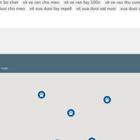
an bo chet
xit ve ran cho meo
xit ve ran fay 100x
xit ve ran thu cun
 duoi cho meo
xit xua duoi fay repell
xit xua duoi vat nuoi
xua duoi