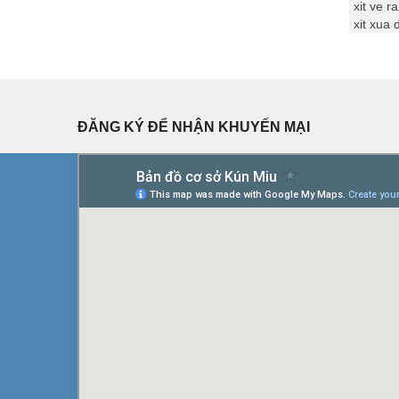
xit ve r
xit xua
ĐĂNG KÝ ĐỂ NHẬN KHUYẾN MẠI