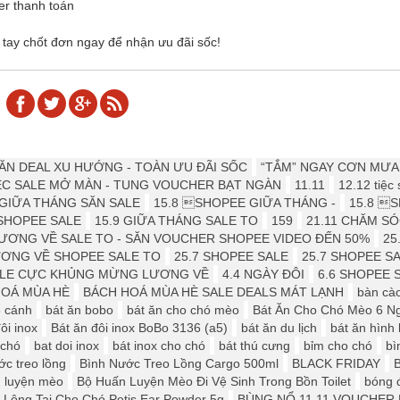
er thanh toán
tay chốt đơn ngay để nhận ưu đãi sốc!
 ️️SĂN DEAL XU HƯỚNG - TOÀN ƯU ĐÃI SỐC
“TẮM” NGAY CƠN MƯA
IỆC SALE MỞ MÀN - TUNG VOUCHER BẠT NGÀN
11.11
12.12 tiệc
- GIỮA THÁNG SĂN SALE
15.8 SHOPEE GIỮA THÁNG -
15.8 S
SHOPEE SALE
15.9 ️GIỮA THÁNG SALE TO
159
21.11 CHĂM S
LƯƠNG VỀ SALE TO - SĂN VOUCHER SHOPEE VIDEO ĐẾN 50%
25
ƯƠNG VỀ SHOPEE SALE TO
25.7 SHOPEE SALE
25.7 SHOPEE S
SALE CỰC KHỦNG MỪNG LƯƠNG VỀ
4.4 NGÀY ĐÔI
6.6 SHOPEE 
HOÁ MÙA HÈ
BÁCH HOÁ MÙA HÈ SALE DEALS MÁT LẠNH
bàn cà
6 cánh
bát ăn bobo
bát ăn cho chó mèo
Bát Ăn Cho Chó Mèo 6 N
ôi inox
Bát ăn đôi inox BoBo 3136 (a5)
bát ăn du lịch
bát ăn hình
 chó
bat doi inox
bát inox cho chó
bát thú cưng
bỉm cho chó
bì
ớc treo lồng
Bình Nước Treo Lồng Cargo 500ml
BLACK FRIDAY
 luyện mèo
Bộ Huấn Luyện Mèo Đi Vệ Sinh Trong Bồn Toilet
bóng 
 Lông Tai Cho Chó Petis Ear Powder 5g
BÙNG NỔ 11.11 VOUCHER 