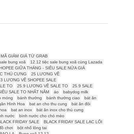
 MÃ GIẢM GIÁ TỪ GRAB
 sale bung xoã
12.12 tiệc sale bung xoã cùng Lazada
HOPEE GIỮA THÁNG - SIÊU SALE NỬA GIÁ
ÓC THÚ CƯNG
25 LƯƠNG VỀ
.3 LƯƠNG VỀ SHOPEE SALE
ALE TO
25.9 LƯƠNG VỀ SALE TO
25.9 SALE
SIÊU SALE TO NHẤT NĂM
áo
babydog milk
o móng
bánh thưởng
bánh thưởng ciao
bát ăn
găn Hình Hoa
bat an cho thu cung
bát ăn đôi
 hoa
bat an inox
bát ăn inox cho thú cưng
nh nước
bình nước cho chó mèo
BLACK FRIDAY SALE
BLACK FRIDAY SALE LẠC LỐI
đồ chơi
bột nhổ lông tai
BAO LA
Bung xoã 12.12