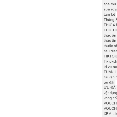
spa thú
sữa roy
tam lot
Tháng 8
THỨ 4 
THU TH
thức ăn
thức ăn
thuốc n
tieu die
TIKTOK
Tiktoksh
tri ve ra
TUẦN L
túi vận
ưu đãi
ƯU ĐÃI
vật dụn
vòng cổ
VOUCH
VOUCH
XEM LI