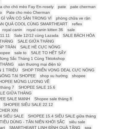
0
a cho chó mèo Fay En-rosely
pate
pate cherman
o
Pate cho mèo Cherman
 GÌ VẪN CÓ SẴN TRONG VÍ
phòng chữa ve rận
ẬN QUÀ COOL CÙNG SMARTHEART
reflex
royal canin
royal canin kitten 36
sale
11.11
Sale 12/12 cùng Lazada
SALE BÁCH HÓA
 THÁNG
SALE GIỮA THÁNG
ẬP TRÀN
SALE HÈ CỰC NÓNG
hopee
sale to
SALE TO HẾT SẨY
Bừng Sắc Tháng 1 Cùng Tiktokshop
 THÁNG
sàn thương mại điện tử
 1 TRIỆU
SHOP TRIỂN VỌNG DEAL CỰC NÓNG
NÓNG TẠI SHOPEE
shop xu hướng
shopee
HOPEE MỪNG LƯƠNG VỀ
tháng 7
SHOPEE SALE 15.6
LE GIỮA THÁNG
EE SALE MẠNH
Shopee sale tháng 8
SHOPEE SIÊU SALE 22.12
CHER XỊN
4 SIÊU SALE
SHOPEE 15.4 SIÊU SALE giữa tháng
 TIÊU DÙNG - TÂN NIÊN KHỞI SẮC
siêu sale
art
SMARTHEART LINH ĐÌNH QUÀ TẶNG
spa