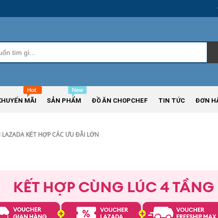
KHUYẾN MÃI
SẢN PHẨM
ĐỒ ĂN CHOPCHEF
TIN TỨC
ĐƠN H
 LAZADA KẾT HỢP CÁC ƯU ĐÃI LỚN