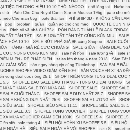
ÀNG 3.3 SIÊU HỘI MUA SẮM
NHẬP ĐẠI TIỆC THƯƠNG HIỆU 10.1
ẠI TIỆC THƯƠNG HIỆU 10.10 THÔI NÀOOO
nhổ lông tai
Nước ho
o chó
Pate Cho Chó Royal Canin Starter Mousse 195g
pate cho mè
ho mèo Cherman 85g
pate thái lan
PHÍ SHIP 0Đ - KHÔNG CẦN LÀM
n
ppp
proplan
quần
quần áo chó chó mèo
QUỐC TẾ CÚN NH
Plus
Rinh túi về nhà CHỈ 75k
RỘN RÀNG TUẦN LỄ BLACK FRIDAY
0% TẤT TẦN TẬT
SALE 10% TẤT TẦN TẬT CÙNG KÚN MIU
SALE 
ÁCH HÓA 10.10
SALE BỨT PHÁ GIÁ 9K cùng Shopee
SALE CUỐI
IỮA THÁNG - GIÁ RẺ CỰC CHOÁNG
SALE GIỮA THÁNG DEAL NG
HÈ CỰC NÓNG CÙNG KÚN MIU
sale hết hồn
sale lương về
sale s
RIỀN MIÊN - RẺ PHÁT ĐIÊN
sales lớn tháng 4 năm 2018
Sắm Tết 
AL GIẢM SỐC
săn ngay hàng xịn cùng Tiktokshop
SĂN SALE ĐẦU
UCHER SHOPEE VIDEO GIẢM ĐẾN 50%
SĂN VOUCHER XTRA ĐẾN
iển vọng deal cực nóng 25.1
SHOP TRIỂN VỌNG TUNG DEAL CỰC 
 5.5
SHOPEE BÃO SALE ĐẦU THÁNG - TUNG ƯU ĐÃI KHỦNG
S
 NỬA THÁNG SALE TỚI NỬA GIÁ
SHOPEE SALE
SHOPEE SALE 
E SALE CUỐI THÁNG
SHOPEE SALE DUY NHẤT 25.7
SHOPEE SA
 SALE KHỦNG DUY NHẤT 25.6
SHOPEE SALE LƯƠNG VỀ
SHOP
 SIÊU SALE
SHOPEE SIÊU SALE 11.11
SHOPEE SIÊU SALE 15.1
 SIÊU SALE 3.3
SHOPEE TUNG VOUCHER
SHOPEE TUNG VOU
E XẢ MƯA VOUCHER GIẢM ĐẾN 100K
SHOPEE 15.4
SHOPEE 15.
ifts siêu sale tháng 4
SIÊU HỘI HOÀN XU SHOPEE 5.5
SIÊU HỘI
ALE NGÀY HÈ
SIÊU SALE NGÀY HÈ VỚI SHOPEE
size S
smarthe