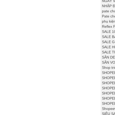
NGÀY V
NHẬP Đ
pate ch
Pate c
phụ kiệ
Reflex 
SALE 1
SALE B
SALE G
SALE 
SALE T
SĂN DE
SĂN VO
Shop tr
SHOPEE
SHOPEE
SHOPE
SHOPEE
SHOPEE
SHOPEE
SHOPE
ShopeeG
SIÊU S