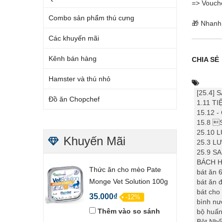
=> Vouch
Combo sản phẩm thú cưng
🎁 Nhanh 
Các khuyến mãi
Kênh bán hàng
CHIA SẺ
Hamster và thú nhỏ
[25.4]
Đồ ăn Chopchef
1.11 T
15.12 
15.8 
25.10 
Khuyến Mãi
25.3 L
25.9 
BÁCH 
Thức ăn cho mèo Pate
bát ăn 
Monge Vet Solution 100g
bát ăn đ
bát cho
35.000₫
-12%
bình nư
Thêm vào so sánh
bộ huấn
Bột Nhổ