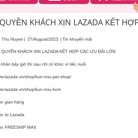
QUYỀN KHÁCH XỊN LAZADA KẾT HỢP
 Thu Huyen
|
27/August/2023
|
Tin khuyến mãi
 QUYỀN KHÁCH XỊN LAZADA KẾT HỢP CÁC ƯU ĐÃI LỚN
nhận bây giờ thì sau chỉ có khóc vì tiếc nuối
ww.lazada.vn/shop/kun-miu-pet-shop/
www.lazada.vn/shop/kun-miu-hcm
er gian hàng
er từ Lazada
her FREESHIP MAX