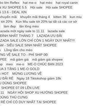
o lớn Reflex
hạt me-o
hạt mèo
hạt royal canin
 XU SHOPEE 5.5
Hội sale
Hội sale SHOPEE
 13.6 - DEAL XỊN
khuyến mãi
khuyến mãi tháng 4
kitten 36
kun miu
 tới 20%
Kún Miu sale tới 20% tại tất cả các cơ sở
p
làm đẹp
lăn lông mèo
azada một ngày sale to 11.11
lazada sale
ĐỈNH NHẤT THÁNG 7
LAZADA ƯU ĐÃI
ZADA SALE LỚN CHỈ CÒN 1 NGÀY DUY NHẤT!!!
M - SIÊU SALE SINH NHẬT SHOPEE
m
Lồng tắm cho mèo
NG VỀ SALE TO - PHÍ SHIP 0Đ
OPEE
mã giảm giá
mã giảm giá shopee
op
meo
me-o
ME-O CHÚC BẠN 2023
UA 3 TẶNG 1 ME-O GOLD
G HOT
MỪNG LƯƠNG VỀ
 ĐÃI RẺ
Ngày 18 Tiktokshop giảm 18k
ÊU DÙNG SHOPEE
SHOPEE 07.09 LÊN LIVE
.11
NGÀY HỘI SHOP XU HƯỚNG SHOPEE
Ồ DÙNG THÚ CƯNG
 RẺ CHỈ CÓ DUY NHẤT TẠI SHOPEE