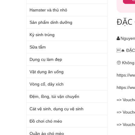
Hamster và thú nhỏ
ĐẶC 
Sản phẩm dinh dưỡng
Ký sinh trùng
Nguyen
Sữa tắm
🔥 ĐẶC
Dụng cụ làm đẹp
🥺 Không 
Vật dụng ăn uống
https://w
Vòng cổ, dây xích
https://
Đệm, lồng, túi vận chuyển
=> Vouch
Cát vệ sinh, dụng cụ vệ sinh
=> Vouch
Đồ chơi chó mèo
=> Vouc
Quần áo chó mèo