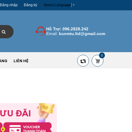
Đăng nhập
Đăng ký
Select Language
▼
Hỗ Trợ:
096.2828.242
Email:
kunmiu.ltd@gmail.com
0
ÀNG
LIÊN HỆ