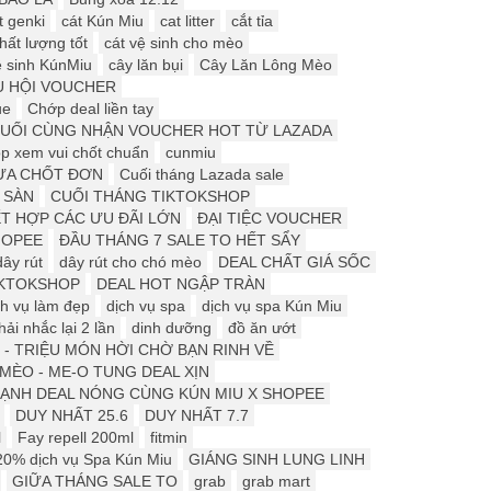
t genki
cát Kún Miu
cat litter
cắt tỉa
hất lượng tốt
cát vệ sinh cho mèo
ệ sinh KúnMiu
cây lăn bụi
Cây Lăn Lông Mèo
U HỘI VOUCHER
ue
Chớp deal liền tay
CUỐI CÙNG NHẬN VOUCHER HOT TỪ LAZADA
p xem vui chốt chuẩn
cunmiu
ƯA CHỐT ĐƠN
Cuối tháng Lazada sale
 SÀN
CUỐI THÁNG TIKTOKSHOP
ẾT HỢP CÁC ƯU ĐÃI LỚN
ĐẠI TIỆC VOUCHER
HOPEE
ĐẦU THÁNG 7 SALE TO HẾT SẨY
dây rút
dây rút cho chó mèo
DEAL CHẤT GIÁ SỐC
IKTOKSHOP
DEAL HOT NGẬP TRÀN
ch vụ làm đẹp
dịch vụ spa
dịch vụ spa Kún Miu
ải nhắc lại 2 lần
dinh dưỡng
đồ ăn ướt
 - TRIỆU MÓN HỜI CHỜ BẠN RINH VỀ
ÈO - ME-O TUNG DEAL XỊN
ẠNH DEAL NÓNG CÙNG KÚN MIU X SHOPEE
DUY NHẤT 25.6
DUY NHẤT 7.7
l
Fay repell 200ml
fitmin
20% dịch vụ Spa Kún Miu
GIÁNG SINH LUNG LINH
GIỮA THÁNG SALE TO
grab
grab mart