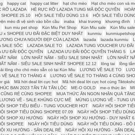
ng
happy cat
happy cat litter
hạt cho mèo
Hạt cho mèo con và mè
C RỠ LAZADA
HÈ RỰC RỠ LAZADA TUNG MÃ ĐỘC QUYỀN
HOÀN
e SHOPEE 25.10
HỘI SALE TIÊU DÙNG 13.6
HỘI SALE TIÊU DÙNG
yện mèo đi vệ sinh vào bồn cầu
inaba
khai trương
khương đình
u
kun miu pet shop
Kún Miu Pet Shop
Kún Miu sale
Kún Miu sale
U x SHOPEE ƯU ĐÃI ĐẶC BIỆT DUY NHẤT
kunmiu
kunmiupetsho
LƯƠNG CHƯA NGƯỜI ĐẸP CỦA LAZADA
lazada
lazada kunmiu
L
 SALE SỐC
LAZADA SALE TO
LAZADA TUNG VOUCHER ƯU ĐÃI 
 ƯU ĐÃI ĐỘC QUYỀN
LAZADA ƯU ĐÃI ĐỘC QUYỀN THÁNG 5
LA
HẤT NĂM
LỚN NHẤT NĂM - SIÊU SALE SINH NHẬT
LỚN NHẤT NĂ
ẤT NĂM - SIÊU SALE SINH NHẬT SHOPEE 12.12
lông tai
lồng tắ
ải lông cho chó mèo sẵn có tại Kún Miu
LƯƠNG VỀ SALE TO
LƯƠ
VỀ SALE TO THÁNG 4
LƯƠNG VỀ SALE TO THÁNG 4 CÙNG SH
r giá
Mã hời deal lời cực hot
Mã hời deal lời cực hot cùng Tiktoksh
HÚC BẠN 2023 TẤN TÀI TẤN LỘC
ME-O GOLD
me-o thức ăn
M
Ì CŨNG RẺ CÙNG SHOPEE
MUA THỨC ĂN NGON NHẬN QUÀ TẶN
LƯƠNG VỀ - SALE KHỦNG CỰC MÊ
MỪNG LƯƠNG VỀ - TUNG ƯU
ỘI SHOP TIÊU BIỂU - TUNG VOUCHER HOT
NGÀY HỘI SHOP TI
ỘI SHOP TIÊU DÙNG SHOPEE 07.09
NGÀY HỘI SHOP TIÊU DÙNG 
HỘI SHOP XU HƯỚNG
NGÀY HỘI SHOP XU HƯỚNG - DUY NHẤT 6
HỘI SHOPEE
NGÀY HỘI TIÊU DÙNG
NGÀY HỘI TIÊU DÙNG - Đ
ỘI XU HƯỚNG - SĂN DEAL RẺ
NGÀY HỘI XU HƯỚNG - SĂN DEAL