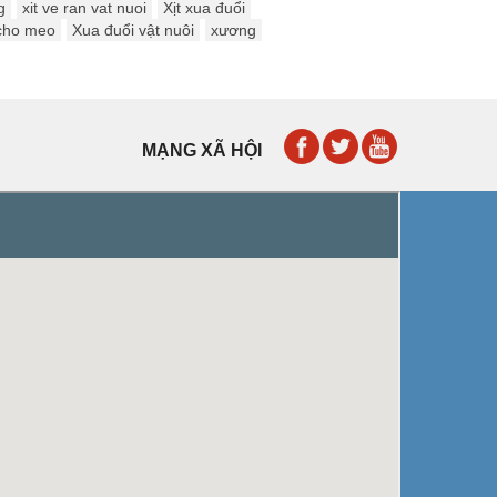
g
xit ve ran vat nuoi
Xịt xua đuổi
 cho meo
Xua đuổi vật nuôi
xương
MẠNG XÃ HỘI