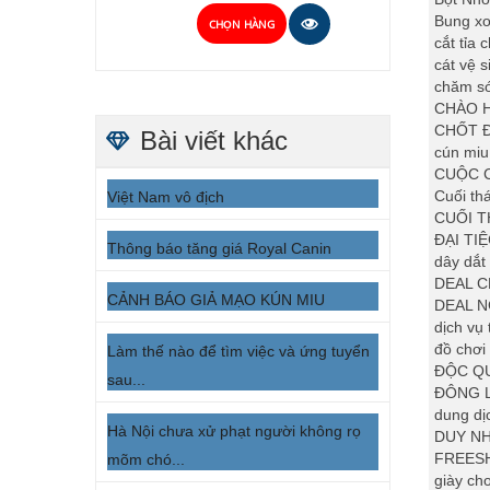
Bung xo
CHỌN HÀNG
cắt tỉa
cát vệ 
chăm s
CHÀO 
CHỐT Đ
Bài viết khác
cún miu
CUỘC C
Cuối th
Việt Nam vô địch
CUỐI T
ĐẠI TI
Thông báo tăng giá Royal Canin
dây dắt
DEAL C
CẢNH BÁO GIẢ MẠO KÚN MIU
DEAL 
dịch vụ
đồ chơi
Làm thế nào để tìm việc và ứng tuyển
ĐỘC QU
sau...
ĐÔNG 
dung dị
Hà Nội chưa xử phạt người không rọ
DUY NH
FREESH
mõm chó...
giày ch