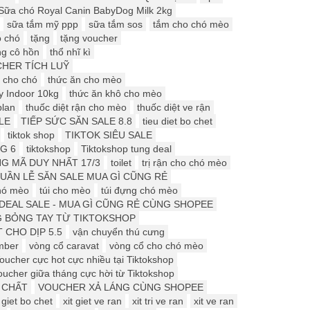
Sữa chó Royal Canin BabyDog Milk 2kg
sữa tắm mỹ ppp
sữa tắm sos
tắm cho chó mèo
o chó
tặng
tặng voucher
ng cô hồn
thổ nhĩ kì
HER TÍCH LUỸ
 cho chó
thức ăn cho mèo
y Indoor 10kg
thức ăn khô cho mèo
plan
thuốc diệt rận cho mèo
thuốc diệt ve rận
LE
TIẾP SỨC SĂN SALE 8.8
tieu diet bo chet
tiktok shop
TIKTOK SIÊU SALE
G 6
tiktokshop
Tiktokshop tung deal
G MÃ DUY NHẤT 17/3
toilet
trị rận cho chó mèo
UẦN LỄ SĂN SALE MUA GÌ CŨNG RẺ
chó mèo
túi cho mèo
túi đựng chó mèo
DEAL SALE - MUA GÌ CŨNG RẺ CÙNG SHOPEE
G BỎNG TAY TỪ TIKTOKSHOP
 CHO DỊP 5.5
vận chuyển thú cưng
mber
vòng cổ caravat
vòng cổ cho chó mèo
oucher cực hot cực nhiều tại Tiktokshop
oucher giữa tháng cực hời từ Tiktokshop
 CHẤT
VOUCHER XẢ LÁNG CÙNG SHOPEE
t giet bo chet
xit giet ve ran
xit tri ve ran
xit ve ran