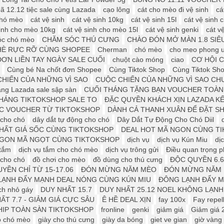
ã 12.12 tiệc sale cùng Lazada
cạo lông
cát cho mèo đi vệ sinh
cá
 chó mèo
cát vệ sinh
cát vệ sinh 10kg
cát vệ sinh 15l
cát vệ sinh c
sinh cho mèo 10kg
cát vệ sinh cho mèo 15l
cát vệ sinh genki
cát v
óc chó mèo
CHĂM SÓC THÚ CƯNG
CHÀO ĐÓN MỞ MÀN 1.8 SIÊ
HÈ RỰC RỠ CÙNG SHOPEE
Cherman
chó mèo
cho meo phong 
ƠN LIỀN TAY NGÀY SALE CUỐI
chuột cào móng
ciao
CƠ HỘI 
Cùng bé Na chốt đơn Shopee
Cùng Tiktok Shop
Cùng Tiktok Sho
HIẾN CỦA NHỮNG VÌ SAO
CUỘC CHIẾN CỦA NHỮNG VÌ SAO CH
áng Lazada sale sập sàn
CUỐI THÁNG TẶNG BẠN VOUCHER TOÀN
HÁNG TIKTOKSHOP SALE TO
ĐẶC QUYỀN KHÁCH XỊN LAZADA K
ỆC VOUCHER TỪ TIKTOKSHOP
DÀNH CẢ THANH XUÂN ĐỂ ĐẶT S
 cho chó
dây dắt tự động cho chó
Dây Dắt Tự Động Cho Chó Diil
HẤT GIÁ SỐC CÙNG TIKTOKSHOP
DEAL HOT MÃ NGON CÙNG T
NGON MÃ NGỌT CÙNG TIKTOKSHOP
dịch vụ
dịch vụ Kún Miu
dị
 tắm
dịch vụ tắm cho chó mèo
dịch vụ trông gửi
Điều quan trọng ph
 cho chó
đồ chơi cho mèo
đồ dùng cho thú cưng
ĐỘC QUYỀN 6.6
YỀN CHỈ TỪ 15-17.06
ĐÓN MỪNG NĂM MÈO
ĐÓN MỪNG NĂM M
LẠNH ĐẨY MẠNH DEAL NÓNG CÙNG KÚN MIU
ĐÔNG LẠNH ĐẨY M
ch nhỏ gáy
DUY NHẤT 15.7
DUY NHẤT 25.12 ️️NOEL KHÔNG LẠNH
ẤT 7.7 - GIẢM GIÁ CỰC SÂU
Ê HỀ DEAL XỊN
fay 100x
Fay repel
IP TOÀN SÀN TIKTOKSHOP
fronline
genki
giảm giá
Giảm giá 
o chó mèo
giày cho thú cưng
giày da bóng
giet ve gian
giờ vàng