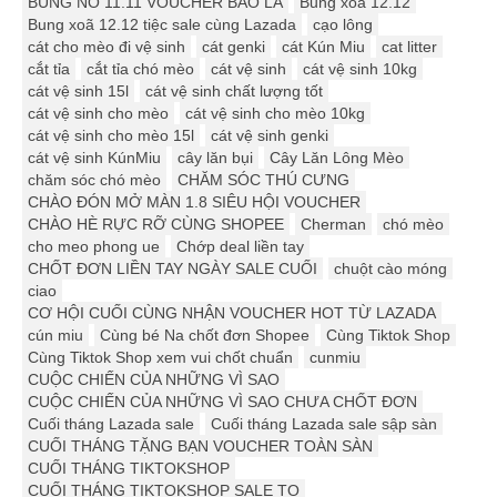
BÙNG NỔ 11.11 VOUCHER BAO LA
Bung xoã 12.12
Bung xoã 12.12 tiệc sale cùng Lazada
cạo lông
cát cho mèo đi vệ sinh
cát genki
cát Kún Miu
cat litter
cắt tỉa
cắt tỉa chó mèo
cát vệ sinh
cát vệ sinh 10kg
cát vệ sinh 15l
cát vệ sinh chất lượng tốt
cát vệ sinh cho mèo
cát vệ sinh cho mèo 10kg
cát vệ sinh cho mèo 15l
cát vệ sinh genki
cát vệ sinh KúnMiu
cây lăn bụi
Cây Lăn Lông Mèo
chăm sóc chó mèo
CHĂM SÓC THÚ CƯNG
CHÀO ĐÓN MỞ MÀN 1.8 SIÊU HỘI VOUCHER
CHÀO HÈ RỰC RỠ CÙNG SHOPEE
Cherman
chó mèo
cho meo phong ue
Chớp deal liền tay
CHỐT ĐƠN LIỀN TAY NGÀY SALE CUỐI
chuột cào móng
ciao
CƠ HỘI CUỐI CÙNG NHẬN VOUCHER HOT TỪ LAZADA
cún miu
Cùng bé Na chốt đơn Shopee
Cùng Tiktok Shop
Cùng Tiktok Shop xem vui chốt chuẩn
cunmiu
CUỘC CHIẾN CỦA NHỮNG VÌ SAO
CUỘC CHIẾN CỦA NHỮNG VÌ SAO CHƯA CHỐT ĐƠN
Cuối tháng Lazada sale
Cuối tháng Lazada sale sập sàn
CUỐI THÁNG TẶNG BẠN VOUCHER TOÀN SÀN
CUỐI THÁNG TIKTOKSHOP
CUỐI THÁNG TIKTOKSHOP SALE TO