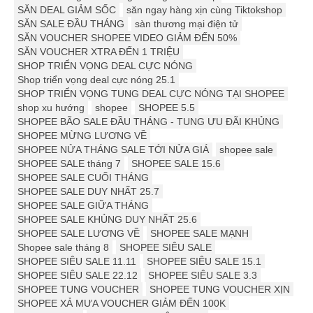
SĂN DEAL GIẢM SỐC
săn ngay hàng xịn cùng Tiktokshop
SĂN SALE ĐẦU THÁNG
sàn thương mại điện tử
SĂN VOUCHER SHOPEE VIDEO GIẢM ĐẾN 50%
SĂN VOUCHER XTRA ĐẾN 1 TRIỆU
SHOP TRIỂN VỌNG DEAL CỰC NÓNG
Shop triển vọng deal cực nóng 25.1
SHOP TRIỂN VỌNG TUNG DEAL CỰC NÓNG TẠI SHOPEE
shop xu hướng
shopee
SHOPEE 5.5
SHOPEE BÃO SALE ĐẦU THÁNG - TUNG ƯU ĐÃI KHỦNG
SHOPEE MỪNG LƯƠNG VỀ
SHOPEE NỬA THÁNG SALE TỚI NỬA GIÁ
shopee sale
SHOPEE SALE tháng 7
SHOPEE SALE 15.6
SHOPEE SALE CUỐI THÁNG
SHOPEE SALE DUY NHẤT 25.7
SHOPEE SALE GIỮA THÁNG
SHOPEE SALE KHỦNG DUY NHẤT 25.6
SHOPEE SALE LƯƠNG VỀ
SHOPEE SALE MẠNH
Shopee sale tháng 8
SHOPEE SIÊU SALE
SHOPEE SIÊU SALE 11.11
SHOPEE SIÊU SALE 15.1
SHOPEE SIÊU SALE 22.12
SHOPEE SIÊU SALE 3.3
SHOPEE TUNG VOUCHER
SHOPEE TUNG VOUCHER XỊN
SHOPEE XẢ MƯA VOUCHER GIẢM ĐẾN 100K