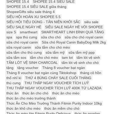
SHOPEE 15.4
SHOPEE 15.4 SIÊU SALE
SHOPEE 15.4 SIÊU SALE giữa tháng
ShopeeGifts siêu sale tháng 4
SIÊU HỘI HOÀN XU SHOPEE 5.5
SIÊU HỘI TIÊU DÙNG - TÂN NIÊN KHỞI SẮC
siêu sale
SIÊU SALE NGÀY HÈ
SIÊU SALE NGÀY HÈ VỚI SHOPEE
size S
smartheart
SMARTHEART LINH ĐÌNH QUÀ TẶNG
spa
spa thú cưng
sữa cho chó
sữa cho chó royal canin
sữa chó royal canin
Sữa chó Royal Canin BabyDog Milk 2kg
sữa royal canin
sữa tắm cho chó mèo
sữa tắm cho thú cưng
sữa tắm mỹ
sữa tắm mỹ ppp
sữa tắm sos
tắm cho chó mèo
tam lot
tấm lót vệ sinh
TẤM LÓT VỆ SINH CHARCOAL
tấm lót vệ sinh cho chó
tặng
tặng voucher
Tháng 8 voucher bạt ngàn
Tháng 8 voucher bạt ngàn cùng Tiktokshop
tháng cô hồn
thổ nhĩ kì
THỨ 4 BÙNG CHÁY SALE CUỐI THÁNG
thú cưng
THU THẬP NGAY VOUCHER TÍCH LUỸ
THU THẬP NGAY VOUCHER TÍCH LUỸ 400K TỪ LAZADA
thức ăn
thức ăn cho chó
thức ăn cho mèo
thức ăn cho mèo trưởng thành
Thức Ăn Cho Mèo Trưởng Thành Fitmin Purity Indoor 10kg
thức ăn khô cho mèo
thức ăn mềm cho chó
Thức ăn mèo lớn Fitmin Purity Delicious
thức ăn proplan