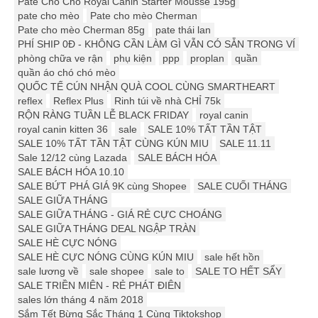
Pate Cho Chó Royal Canin Starter Mousse 195g
pate cho mèo
Pate cho mèo Cherman
Pate cho mèo Cherman 85g
pate thái lan
PHÍ SHIP 0Đ - KHÔNG CẦN LÀM GÌ VẪN CÓ SẴN TRONG VÍ
phòng chữa ve rận
phụ kiện
ppp
proplan
quần
quần áo chó chó mèo
QUỐC TẾ CÚN NHẬN QUÀ COOL CÙNG SMARTHEART
reflex
Reflex Plus
Rinh túi về nhà CHỈ 75k
RỘN RÀNG TUẦN LỄ BLACK FRIDAY
royal canin
royal canin kitten 36
sale
SALE 10% TẤT TẦN TẬT
SALE 10% TẤT TẦN TẬT CÙNG KÚN MIU
SALE 11.11
Sale 12/12 cùng Lazada
SALE BÁCH HÓA
SALE BÁCH HÓA 10.10
SALE BỨT PHÁ GIÁ 9K cùng Shopee
SALE CUỐI THÁNG
SALE GIỮA THÁNG
SALE GIỮA THÁNG - GIÁ RẺ CỰC CHOÁNG
SALE GIỮA THÁNG DEAL NGẬP TRÀN
SALE HÈ CỰC NÓNG
SALE HÈ CỰC NÓNG CÙNG KÚN MIU
sale hết hồn
sale lương về
sale shopee
sale to
SALE TO HẾT SẨY
SALE TRIỀN MIÊN - RẺ PHÁT ĐIÊN
sales lớn tháng 4 năm 2018
Sắm Tết Bừng Sắc Tháng 1 Cùng Tiktokshop