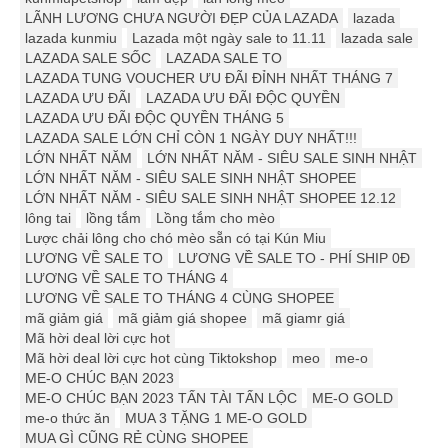
LÃNH LƯƠNG CHƯA NGƯỜI ĐẸP CỦA LAZADA
lazada
lazada kunmiu
Lazada một ngày sale to 11.11
lazada sale
LAZADA SALE SỐC
LAZADA SALE TO
LAZADA TUNG VOUCHER ƯU ĐÃI ĐỈNH NHẤT THÁNG 7
LAZADA ƯU ĐÃI
LAZADA ƯU ĐÃI ĐỘC QUYỀN
LAZADA ƯU ĐÃI ĐỘC QUYỀN THÁNG 5
LAZADA SALE LỚN CHỈ CÒN 1 NGÀY DUY NHẤT!!!
LỚN NHẤT NĂM
LỚN NHẤT NĂM - SIÊU SALE SINH NHẬT
LỚN NHẤT NĂM - SIÊU SALE SINH NHẬT SHOPEE
LỚN NHẤT NĂM - SIÊU SALE SINH NHẬT SHOPEE 12.12
lông tai
lồng tắm
Lồng tắm cho mèo
Lược chải lông cho chó mèo sẵn có tại Kún Miu
LƯƠNG VỀ SALE TO
LƯƠNG VỀ SALE TO - PHÍ SHIP 0Đ
LƯƠNG VỀ SALE TO THÁNG 4
LƯƠNG VỀ SALE TO THÁNG 4 CÙNG SHOPEE
mã giảm giá
mã giảm giá shopee
mã giamr giá
Mã hời deal lời cực hot
Mã hời deal lời cực hot cùng Tiktokshop
meo
me-o
ME-O CHÚC BẠN 2023
ME-O CHÚC BẠN 2023 TẤN TÀI TẤN LỘC
ME-O GOLD
me-o thức ăn
MUA 3 TẶNG 1 ME-O GOLD
MUA GÌ CŨNG RẺ CÙNG SHOPEE