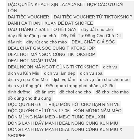
ĐẶC QUYỀN KHÁCH XỊN LAZADA KẾT HỢP CÁC ƯU ĐÃI
LỚN
ĐẠI TIỆC VOUCHER
ĐẠI TIỆC VOUCHER TỪ TIKTOKSHOP
DÀNH CẢ THANH XUÂN ĐỂ ĐẶT SHOPEE
ĐẦU THÁNG 7 SALE TO HẾT SẨY
dây dắt cho chó
dây dắt tự động cho chó
Dây Dắt Tự Động Cho Chó Diil
dây rút
dây rút cho chó mèo
DEAL CHẤT GIÁ SỐC
DEAL CHẤT GIÁ SỐC CÙNG TIKTOKSHOP
DEAL HOT MÃ NGON CÙNG TIKTOKSHOP
DEAL HOT NGẬP TRÀN
DEAL NGON MÃ NGỌT CÙNG TIKTOKSHOP
dịch vụ
dịch vụ Kún Miu
dịch vụ làm đẹp
dịch vụ spa
dịch vụ spa Kún Miu
dịch vụ tắm
dịch vụ tắm cho chó mèo
dịch vụ trông gửi
Điều quan trọng phải nhắc lại 2 lần
dinh dưỡng
đồ ăn ướt
đồ chơi cho chó
đồ chơi cho mèo
đồ dùng cho thú cưng
ĐỘC QUYỀN 6.6 - TRIỆU MÓN HỜI CHỜ BẠN RINH VỀ
ĐỘC QUYỀN CHỈ TỪ 15-17.06
ĐÓN MỪNG NĂM MÈO
ĐÓN MỪNG NĂM MÈO - ME-O TUNG DEAL XỊN
ĐÔNG LẠNH ĐẨY MẠNH DEAL NÓNG CÙNG KÚN MIU
ĐÔNG LẠNH ĐẨY MẠNH DEAL NÓNG CÙNG KÚN MIU X
SHOPEE