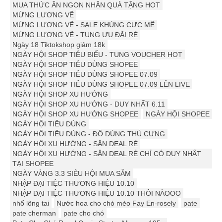
MUA THỨC ĂN NGON NHẬN QUÀ TẶNG HOT
MỪNG LƯƠNG VỀ
MỪNG LƯƠNG VỀ - SALE KHỦNG CỰC MÊ
MỪNG LƯƠNG VỀ - TUNG ƯU ĐÃI RẺ
Ngày 18 Tiktokshop giảm 18k
NGÀY HỘI SHOP TIÊU BIỂU - TUNG VOUCHER HOT
NGÀY HỘI SHOP TIÊU DÙNG SHOPEE
NGÀY HỘI SHOP TIÊU DÙNG SHOPEE 07.09
NGÀY HỘI SHOP TIÊU DÙNG SHOPEE 07.09 LÊN LIVE
NGÀY HỘI SHOP XU HƯỚNG
NGÀY HỘI SHOP XU HƯỚNG - DUY NHẤT 6.11
NGÀY HỘI SHOP XU HƯỚNG SHOPEE
NGÀY HỘI SHOPEE
NGÀY HỘI TIÊU DÙNG
NGÀY HỘI TIÊU DÙNG - ĐỒ DÙNG THÚ CƯNG
NGÀY HỘI XU HƯỚNG - SĂN DEAL RẺ
NGÀY HỘI XU HƯỚNG - SĂN DEAL RẺ CHỈ CÓ DUY NHẤT
TẠI SHOPEE
NGÀY VÀNG 3.3 SIÊU HỘI MUA SẮM
NHẬP ĐẠI TIỆC THƯƠNG HIỆU 10.10
NHẬP ĐẠI TIỆC THƯƠNG HIỆU 10.10 THÔI NÀOOO
nhổ lông tai
Nước hoa cho chó mèo Fay En-rosely
pate
pate cherman
pate cho chó