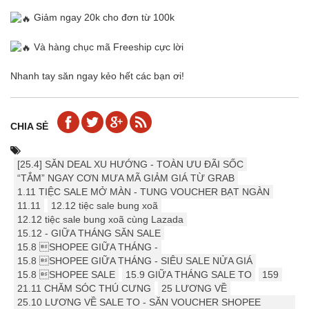
Giảm ngay 20k cho đơn từ 100k
Và hàng chục mã Freeship cực lời
Nhanh tay săn ngay kẻo hết các bạn ơi!
CHIA SẺ
[25.4] ️️SĂN DEAL XU HƯỚNG - TOÀN ƯU ĐÃI SỐC
“TẮM” NGAY CƠN MƯA MÃ GIẢM GIÁ TỪ GRAB
1.11 TIỆC SALE MỞ MÀN - TUNG VOUCHER BẠT NGÀN
11.11
12.12 tiệc sale bung xoã
12.12 tiệc sale bung xoã cùng Lazada
15.12 - GIỮA THÁNG SĂN SALE
15.8 SHOPEE GIỮA THÁNG -
15.8 SHOPEE GIỮA THÁNG - SIÊU SALE NỬA GIÁ
15.8 SHOPEE SALE
15.9 ️GIỮA THÁNG SALE TO
159
21.11 CHĂM SÓC THÚ CƯNG
25 LƯƠNG VỀ
25.10 LƯƠNG VỀ SALE TO - SĂN VOUCHER SHOPEE