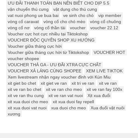
ƯU ĐÃI THANH TOÁN BẠN NÊN BIẾT CHO DỊP 5.5
vận chuyển thú cưng
vật dụng cho thú cưng
vat nuoi phong ue bua bai
ve sinh cho chó
vip member
vòng cổ caravat
vòng cổ cho chó mèo
vòng cổ chuông
vòng cổ nơ
vòng cổ thần tài
voucher
voucher 22.12
Voucher cực hot cực nhiều tại Tiktokshop
VOUCHER ĐỘC QUYỀN SHOP XU HƯỚNG
Voucher giữa tháng cực hời
Voucher giữa tháng cực hời từ Tiktokshop
VOUCHER HOT
voucher shopee
VOUCHER THẢ GA - ƯU ĐÃI XTRA CỰC CHẤT
VOUCHER XẢ LÁNG CÙNG SHOPEE
XEM LIVE TIKTOK
Xem livestream nhận ngay voucher đỉnh với Kún Miu
xit giet bo chet
xit giet ve ran
xit tri ve ran
xit ve ran
xit ve ran bo chet
xit ve ran cho meo
xit ve ran fay 100x
xit ve ran thu cung
xit ve ran vat nuoi
Xịt xua đuổi
xit xua duoi cho meo
xit xua duoi fay repell
xit xua duoi vat nuoi
xua duoi cho meo
Xua đuổi vật nuôi
xương