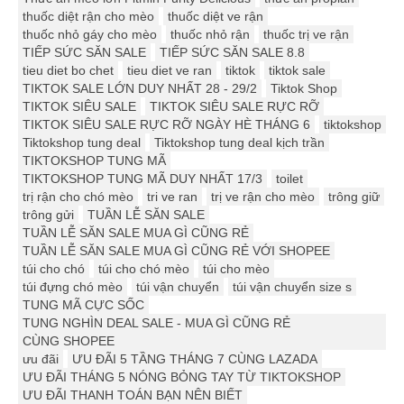
thuốc diệt rận cho mèo
thuốc diệt ve rận
thuốc nhỏ gáy cho mèo
thuốc nhỏ rận
thuốc trị ve rận
TIẾP SỨC SĂN SALE
TIẾP SỨC SĂN SALE 8.8
tieu diet bo chet
tieu diet ve ran
tiktok
tiktok sale
TIKTOK SALE LỚN DUY NHẤT 28 - 29/2
Tiktok Shop
TIKTOK SIÊU SALE
TIKTOK SIÊU SALE RỰC RỠ
TIKTOK SIÊU SALE RỰC RỠ NGÀY HÈ THÁNG 6
tiktokshop
Tiktokshop tung deal
Tiktokshop tung deal kịch trần
TIKTOKSHOP TUNG MÃ
TIKTOKSHOP TUNG MÃ DUY NHẤT 17/3
toilet
trị rận cho chó mèo
tri ve ran
trị ve rận cho mèo
trông giữ
trông gửi
TUẦN LỄ SĂN SALE
TUẦN LỄ SĂN SALE MUA GÌ CŨNG RẺ
TUẦN LỄ SĂN SALE MUA GÌ CŨNG RẺ VỚI SHOPEE
túi cho chó
túi cho chó mèo
túi cho mèo
túi đựng chó mèo
túi vận chuyển
túi vận chuyển size s
TUNG MÃ CỰC SỐC
TUNG NGHÌN DEAL SALE - MUA GÌ CŨNG RẺ
CÙNG SHOPEE
ưu đãi
ƯU ĐÃI 5 TẦNG THÁNG 7 CÙNG LAZADA
ƯU ĐÃI THÁNG 5 NÓNG BỎNG TAY TỪ TIKTOKSHOP
ƯU ĐÃI THANH TOÁN BẠN NÊN BIẾT