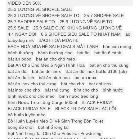
VIDEO ĐẾN 50%
25.3 LƯƠNG VỀ SHOPEE SALE
25.3 LƯƠNG VỀ SHOPEE SALE TO
25.7 SHOPEE SALE
25.7 SHOPEE SALE TO
25.9 LƯƠNG VỀ SALE TO
25.9 SALE
25.9 SALE CỰC KHỦNG MỪNG LƯƠNG VỀ
4.4 NGÀY ĐÔI
6.6 SHOPEE SIÊU SALE TO NHẤT NĂM
áo
babydog milk
BÁCH HOÁ MÙA HÈ
BÁCH HOÁ MÙA HÈ SALE DEALS MÁT LẠNH
bàn cào móng
bánh thưởng
bánh thưởng ciao
bát ăn
bát ăn 6 cánh
bát ăn bobo
bát ăn cho chó mèo
Bát Ăn Cho Chó Mèo 6 Ngăn Hình Hoa
bat an cho thu cung
bát ăn đôi
bát ăn đôi inox
Bát ăn đôi inox BoBo 3136 (a5)
bát ăn du lịch
bát ăn hình hoa
bat an inox
bát ăn inox cho thú cưng
bát cho chó
bat doi inox
bát inox cho chó
bát thú cưng
bỉm cho chó
bình nước
bình nước cho chó mèo
bình nước treo lồng
Bình Nước Treo Lồng Cargo 500ml
BLACK FRIDAY
BLACK FRIDAY SALE
BLACK FRIDAY SALE LẠC LỐI
bộ huấn luyện mèo
Bộ Huấn Luyện Mèo Đi Vệ Sinh Trong Bồn Toilet
bóng đồ chơi
bột nhổ lông tai
Bột Nhổ Lông Tai Cho Chó Petis Ear Powder 5g