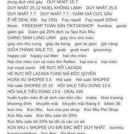
dung dịch nhỏ gáy
DUY NHẤT 15.7
DUY NHẤT 25.12 ️️NOEL KHÔNG LẠNH
DUY NHẤT 25.6
DUY NHẤT 7.7
DUY NHẤT 7.7 - GIẢM GIÁ CỰC SÂU
Ê HỀ DEAL XỊN
fay 100x
Fay repell
Fay repell 200ml
fitmin
FREESHIP TOÀN SÀN TIKTOKSHOP
fronline
genki
giảm giá
Giảm giá 20% dịch vụ Spa Kún Miu
GIÁNG SINH LUNG LINH
giày cho chó mèo
giày cho thú cưng
giày da bóng
giet ve gian
giờ vàng
GIỮA THÁNG SALE TO
grab
grab mart
grooming
happy cat
happy cat litter
hạt cho mèo
Hạt cho mèo con và mèo lớn Reflex
hạt me-o
hạt mèo
hạt royal canin
HÈ RỰC RỠ LAZADA
HÈ RỰC RỠ LAZADA TUNG MÃ ĐỘC QUYỀN
HOÀN XU SHOPEE 5.5
Hội sale
Hội sale SHOPEE
Hội sale SHOPEE 25.10
HỘI SALE TIÊU DÙNG 13.6
HỘI SALE TIÊU DÙNG 13.6 - DEAL XỊN
huấn luyện mèo đi vệ sinh vào bồn cầu
inaba
khai trương
khương đình
khuyến mãi
khuyến mãi tháng 4
kitten 36
kun miu
Kún Miu
kun miu pet shop
Kún Miu Pet Shop
Kún Miu sale
Kún Miu sale tới 20%
Kún Miu sale tới 20% tại tất cả các cơ sở
KÚN MIU x SHOPEE ƯU ĐÃI ĐẶC BIỆT DUY NHẤT
kunmiu
kunmiupetshop
làm đẹp
lăn lông mèo