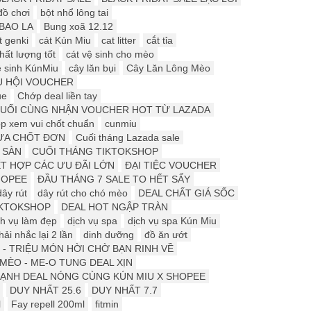
đồ chơi
bột nhổ lông tai
BAO LA
Bung xoã 12.12
t genki
cát Kún Miu
cat litter
cắt tỉa
hất lượng tốt
cát vệ sinh cho mèo
ệ sinh KúnMiu
cây lăn bụi
Cây Lăn Lông Mèo
U HỘI VOUCHER
ue
Chớp deal liền tay
CUỐI CÙNG NHẬN VOUCHER HOT TỪ LAZADA
p xem vui chốt chuẩn
cunmiu
ƯA CHỐT ĐƠN
Cuối tháng Lazada sale
 SÀN
CUỐI THÁNG TIKTOKSHOP
ẾT HỢP CÁC ƯU ĐÃI LỚN
ĐẠI TIỆC VOUCHER
HOPEE
ĐẦU THÁNG 7 SALE TO HẾT SẨY
dây rút
dây rút cho chó mèo
DEAL CHẤT GIÁ SỐC
IKTOKSHOP
DEAL HOT NGẬP TRÀN
ch vụ làm đẹp
dịch vụ spa
dịch vụ spa Kún Miu
ải nhắc lại 2 lần
dinh dưỡng
đồ ăn ướt
 - TRIỆU MÓN HỜI CHỜ BẠN RINH VỀ
ÈO - ME-O TUNG DEAL XỊN
ẠNH DEAL NÓNG CÙNG KÚN MIU X SHOPEE
DUY NHẤT 25.6
DUY NHẤT 7.7
l
Fay repell 200ml
fitmin