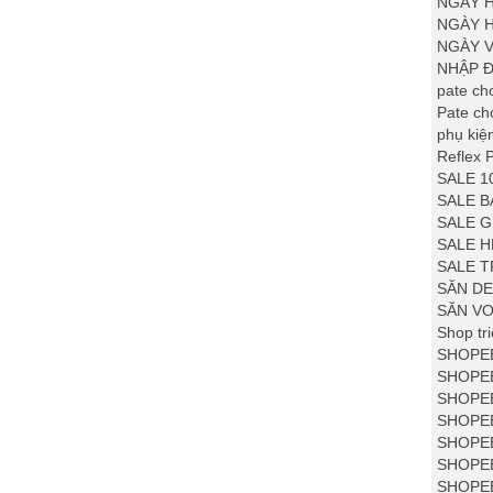
NGÀY 
NGÀY H
NGÀY V
NHẬP Đ
pate ch
Pate c
phụ kiệ
Reflex 
SALE 1
SALE B
SALE G
SALE 
SALE T
SĂN DE
SĂN VO
Shop tr
SHOPEE
SHOPEE
SHOPE
SHOPEE
SHOPEE
SHOPEE
SHOPE