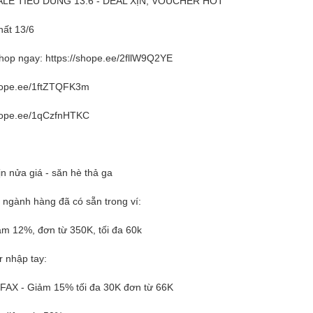
ALE TIÊU DÙNG 13.6 - DEAL XỊN, VOUCHER HOT
hất 13/6
hop ngay: https://shope.ee/2fllW9Q2YE
shope.ee/1ftZTQFK3m
shope.ee/1qCzfnHTKC
ịn nửa giá - săn hè thả ga
ngành hàng đã có sẵn trong ví:
m 12%, đơn từ 350K, tối đa 60k
 nhập tay:
FAX - Giảm 15% tối đa 30K đơn từ 66K