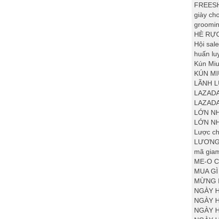
FREESH
giày ch
groomi
HÈ RỰ
Hội sal
huấn lu
Kún Mi
KÚN MI
LÃNH 
LAZADA
LAZADA
LỚN N
LỚN NH
Lược ch
LƯƠNG 
mã giam
ME-O C
MUA G
MỪNG 
NGÀY H
NGÀY H
NGÀY 