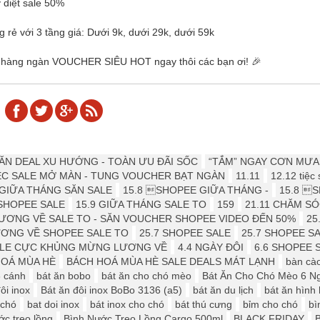
 diệt sale 50%
g rẻ với 3 tầng giá: Dưới 9k, dưới 29k, dưới 59k
 hàng ngàn VOUCHER SIÊU HOT ngay thôi các bạn ơi! 🎉
 ️️SĂN DEAL XU HƯỚNG - TOÀN ƯU ĐÃI SỐC
“TẮM” NGAY CƠN MƯA
IỆC SALE MỞ MÀN - TUNG VOUCHER BẠT NGÀN
11.11
12.12 tiệc
- GIỮA THÁNG SĂN SALE
15.8 SHOPEE GIỮA THÁNG -
15.8 S
SHOPEE SALE
15.9 ️GIỮA THÁNG SALE TO
159
21.11 CHĂM S
LƯƠNG VỀ SALE TO - SĂN VOUCHER SHOPEE VIDEO ĐẾN 50%
25
ƯƠNG VỀ SHOPEE SALE TO
25.7 SHOPEE SALE
25.7 SHOPEE S
SALE CỰC KHỦNG MỪNG LƯƠNG VỀ
4.4 NGÀY ĐÔI
6.6 SHOPEE 
HOÁ MÙA HÈ
BÁCH HOÁ MÙA HÈ SALE DEALS MÁT LẠNH
bàn cà
6 cánh
bát ăn bobo
bát ăn cho chó mèo
Bát Ăn Cho Chó Mèo 6 N
ôi inox
Bát ăn đôi inox BoBo 3136 (a5)
bát ăn du lịch
bát ăn hình
 chó
bat doi inox
bát inox cho chó
bát thú cưng
bỉm cho chó
bì
ớc treo lồng
Bình Nước Treo Lồng Cargo 500ml
BLACK FRIDAY