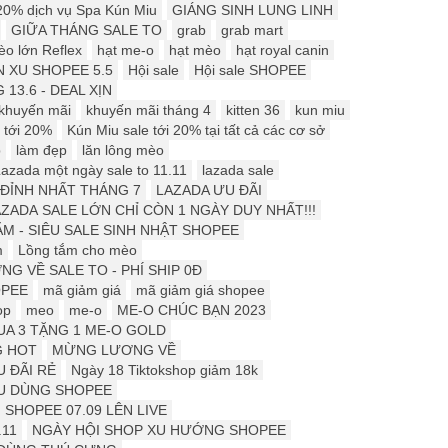
20% dịch vụ Spa Kún Miu
GIÁNG SINH LUNG LINH
GIỮA THÁNG SALE TO
grab
grab mart
o lớn Reflex
hạt me-o
hạt mèo
hạt royal canin
 XU SHOPEE 5.5
Hội sale
Hội sale SHOPEE
 13.6 - DEAL XỊN
khuyến mãi
khuyến mãi tháng 4
kitten 36
kun miu
 tới 20%
Kún Miu sale tới 20% tại tất cả các cơ sở
p
làm đẹp
lăn lông mèo
azada một ngày sale to 11.11
lazada sale
ĐỈNH NHẤT THÁNG 7
LAZADA ƯU ĐÃI
ZADA SALE LỚN CHỈ CÒN 1 NGÀY DUY NHẤT!!!
M - SIÊU SALE SINH NHẬT SHOPEE
m
Lồng tắm cho mèo
NG VỀ SALE TO - PHÍ SHIP 0Đ
OPEE
mã giảm giá
mã giảm giá shopee
op
meo
me-o
ME-O CHÚC BẠN 2023
UA 3 TẶNG 1 ME-O GOLD
G HOT
MỪNG LƯƠNG VỀ
 ĐÃI RẺ
Ngày 18 Tiktokshop giảm 18k
ÊU DÙNG SHOPEE
SHOPEE 07.09 LÊN LIVE
.11
NGÀY HỘI SHOP XU HƯỚNG SHOPEE