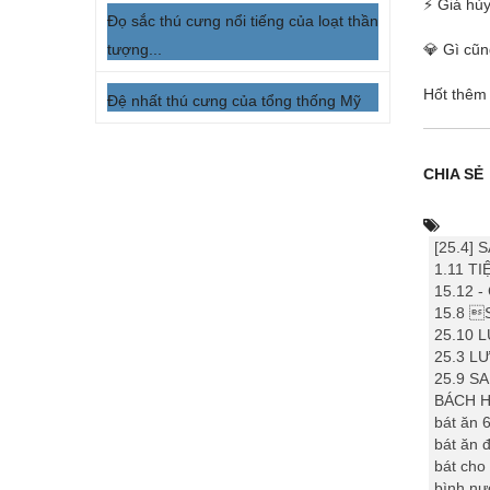
⚡ Giá hủy
Đọ sắc thú cưng nổi tiếng của loạt thần
tượng...
💎 Gì cũn
Hốt thêm
Đệ nhất thú cưng của tổng thống Mỹ
CHIA SẺ
[25.4]
1.11 T
15.12 
15.8 
25.10 
25.3 L
25.9 
BÁCH 
bát ăn 
bát ăn đ
bát cho
bình nư