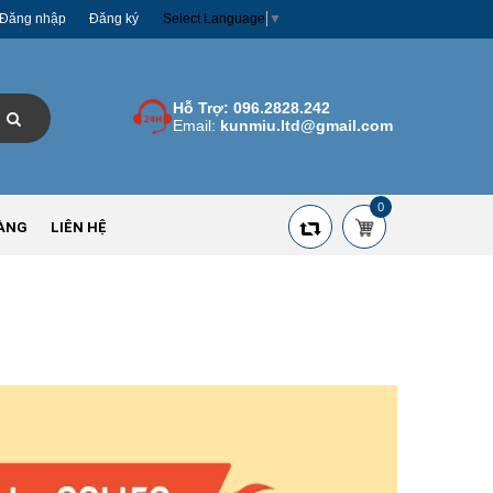
Đăng nhập
Đăng ký
Select Language
▼
Hỗ Trợ:
096.2828.242
Email:
kunmiu.ltd@gmail.com
0
ÀNG
LIÊN HỆ