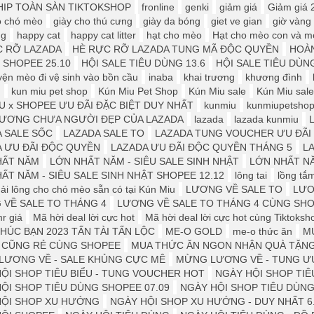
IP TOÀN SÀN TIKTOKSHOP
fronline
genki
giảm giá
Giảm giá 
o chó mèo
giày cho thú cưng
giày da bóng
giet ve gian
giờ vàng
ng
happy cat
happy cat litter
hạt cho mèo
Hạt cho mèo con và mè
C RỠ LAZADA
HÈ RỰC RỠ LAZADA TUNG MÃ ĐỘC QUYỀN
HOÀN
e SHOPEE 25.10
HỘI SALE TIÊU DÙNG 13.6
HỘI SALE TIÊU DÙNG
yện mèo đi vệ sinh vào bồn cầu
inaba
khai trương
khương đình
u
kun miu pet shop
Kún Miu Pet Shop
Kún Miu sale
Kún Miu sale
U x SHOPEE ƯU ĐÃI ĐẶC BIỆT DUY NHẤT
kunmiu
kunmiupetsho
LƯƠNG CHƯA NGƯỜI ĐẸP CỦA LAZADA
lazada
lazada kunmiu
L
 SALE SỐC
LAZADA SALE TO
LAZADA TUNG VOUCHER ƯU ĐÃI 
 ƯU ĐÃI ĐỘC QUYỀN
LAZADA ƯU ĐÃI ĐỘC QUYỀN THÁNG 5
LA
HẤT NĂM
LỚN NHẤT NĂM - SIÊU SALE SINH NHẬT
LỚN NHẤT NĂ
ẤT NĂM - SIÊU SALE SINH NHẬT SHOPEE 12.12
lông tai
lồng tắ
ải lông cho chó mèo sẵn có tại Kún Miu
LƯƠNG VỀ SALE TO
LƯƠ
VỀ SALE TO THÁNG 4
LƯƠNG VỀ SALE TO THÁNG 4 CÙNG SH
r giá
Mã hời deal lời cực hot
Mã hời deal lời cực hot cùng Tiktoksh
HÚC BẠN 2023 TẤN TÀI TẤN LỘC
ME-O GOLD
me-o thức ăn
M
Ì CŨNG RẺ CÙNG SHOPEE
MUA THỨC ĂN NGON NHẬN QUÀ TẶN
LƯƠNG VỀ - SALE KHỦNG CỰC MÊ
MỪNG LƯƠNG VỀ - TUNG ƯU
ỘI SHOP TIÊU BIỂU - TUNG VOUCHER HOT
NGÀY HỘI SHOP TI
ỘI SHOP TIÊU DÙNG SHOPEE 07.09
NGÀY HỘI SHOP TIÊU DÙNG 
HỘI SHOP XU HƯỚNG
NGÀY HỘI SHOP XU HƯỚNG - DUY NHẤT 6