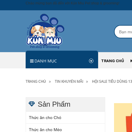
Chào mừng bạn đã đến với Kún Miu Pet shop & grooming!
DANH MỤC
TRANG CHỦ
TRANG CHỦ
TIN KHUYẾN MÃI
HỘI SALE TIÊU DÙNG 13
Sản Phẩm
Thức ăn cho Chó
Thức ăn cho Mèo