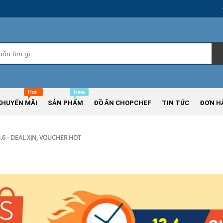
KHUYẾN MÃI
SẢN PHẨM
ĐỒ ĂN CHOPCHEF
TIN TỨC
ĐƠN H
.6 - DEAL XỊN, VOUCHER HOT