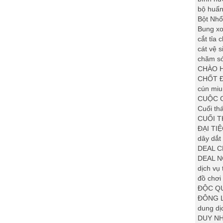
bộ huấn
Bột Nhổ
Bung xo
cắt tỉa
cát vệ 
chăm s
CHÀO 
CHỐT Đ
cún miu
CUỘC C
Cuối th
CUỐI T
ĐẠI TI
dây dắt
DEAL C
DEAL 
dịch vụ
đồ chơi
ĐỘC QU
ĐÔNG 
dung dị
DUY NH