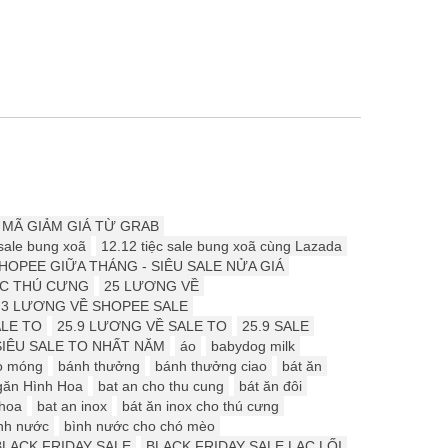
 MÃ GIẢM GIÁ TỪ GRAB
 sale bung xoã
12.12 tiệc sale bung xoã cùng Lazada
HOPEE GIỮA THÁNG - SIÊU SALE NỬA GIÁ
ÓC THÚ CƯNG
25 LƯƠNG VỀ
.3 LƯƠNG VỀ SHOPEE SALE
ALE TO
25.9 LƯƠNG VỀ SALE TO
25.9 SALE
SIÊU SALE TO NHẤT NĂM
áo
babydog milk
o móng
bánh thưởng
bánh thưởng ciao
bát ăn
găn Hình Hoa
bat an cho thu cung
bát ăn đôi
 hoa
bat an inox
bát ăn inox cho thú cưng
nh nước
bình nước cho chó mèo
BLACK FRIDAY SALE
BLACK FRIDAY SALE LẠC LỐI