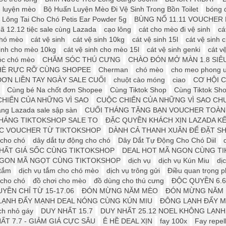
 luyện mèo
Bộ Huấn Luyện Mèo Đi Vệ Sinh Trong Bồn Toilet
bóng 
 Lông Tai Cho Chó Petis Ear Powder 5g
BÙNG NỔ 11.11 VOUCHER 
ã 12.12 tiệc sale cùng Lazada
cạo lông
cát cho mèo đi vệ sinh
cá
 chó mèo
cát vệ sinh
cát vệ sinh 10kg
cát vệ sinh 15l
cát vệ sinh c
sinh cho mèo 10kg
cát vệ sinh cho mèo 15l
cát vệ sinh genki
cát v
óc chó mèo
CHĂM SÓC THÚ CƯNG
CHÀO ĐÓN MỞ MÀN 1.8 SIÊ
HÈ RỰC RỠ CÙNG SHOPEE
Cherman
chó mèo
cho meo phong 
ƠN LIỀN TAY NGÀY SALE CUỐI
chuột cào móng
ciao
CƠ HỘI 
Cùng bé Na chốt đơn Shopee
Cùng Tiktok Shop
Cùng Tiktok Sho
HIẾN CỦA NHỮNG VÌ SAO
CUỘC CHIẾN CỦA NHỮNG VÌ SAO CH
áng Lazada sale sập sàn
CUỐI THÁNG TẶNG BẠN VOUCHER TOÀN
HÁNG TIKTOKSHOP SALE TO
ĐẶC QUYỀN KHÁCH XỊN LAZADA K
ỆC VOUCHER TỪ TIKTOKSHOP
DÀNH CẢ THANH XUÂN ĐỂ ĐẶT S
 cho chó
dây dắt tự động cho chó
Dây Dắt Tự Động Cho Chó Diil
HẤT GIÁ SỐC CÙNG TIKTOKSHOP
DEAL HOT MÃ NGON CÙNG T
NGON MÃ NGỌT CÙNG TIKTOKSHOP
dịch vụ
dịch vụ Kún Miu
dị
 tắm
dịch vụ tắm cho chó mèo
dịch vụ trông gửi
Điều quan trọng ph
 cho chó
đồ chơi cho mèo
đồ dùng cho thú cưng
ĐỘC QUYỀN 6.6
YỀN CHỈ TỪ 15-17.06
ĐÓN MỪNG NĂM MÈO
ĐÓN MỪNG NĂM M
LẠNH ĐẨY MẠNH DEAL NÓNG CÙNG KÚN MIU
ĐÔNG LẠNH ĐẨY M
ch nhỏ gáy
DUY NHẤT 15.7
DUY NHẤT 25.12 ️️NOEL KHÔNG LẠNH
ẤT 7.7 - GIẢM GIÁ CỰC SÂU
Ê HỀ DEAL XỊN
fay 100x
Fay repel