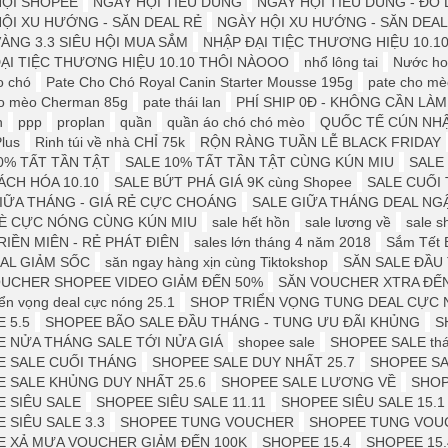
HỘI SHOPEE
NGÀY HỘI TIÊU DÙNG
NGÀY HỘI TIÊU DÙNG - Đ
ỘI XU HƯỚNG - SĂN DEAL RẺ
NGÀY HỘI XU HƯỚNG - SĂN DEAL
ÀNG 3.3 SIÊU HỘI MUA SẮM
NHẬP ĐẠI TIỆC THƯƠNG HIỆU 10.1
ẠI TIỆC THƯƠNG HIỆU 10.10 THÔI NÀOOO
nhổ lông tai
Nước ho
o chó
Pate Cho Chó Royal Canin Starter Mousse 195g
pate cho mè
ho mèo Cherman 85g
pate thái lan
PHÍ SHIP 0Đ - KHÔNG CẦN LÀM
n
ppp
proplan
quần
quần áo chó chó mèo
QUỐC TẾ CÚN NH
Plus
Rinh túi về nhà CHỈ 75k
RỘN RÀNG TUẦN LỄ BLACK FRIDAY
0% TẤT TẦN TẬT
SALE 10% TẤT TẦN TẬT CÙNG KÚN MIU
SALE 
ÁCH HÓA 10.10
SALE BỨT PHÁ GIÁ 9K cùng Shopee
SALE CUỐI
IỮA THÁNG - GIÁ RẺ CỰC CHOÁNG
SALE GIỮA THÁNG DEAL NG
HÈ CỰC NÓNG CÙNG KÚN MIU
sale hết hồn
sale lương về
sale s
RIỀN MIÊN - RẺ PHÁT ĐIÊN
sales lớn tháng 4 năm 2018
Sắm Tết 
AL GIẢM SỐC
săn ngay hàng xịn cùng Tiktokshop
SĂN SALE ĐẦU
UCHER SHOPEE VIDEO GIẢM ĐẾN 50%
SĂN VOUCHER XTRA ĐẾN
iển vọng deal cực nóng 25.1
SHOP TRIỂN VỌNG TUNG DEAL CỰC 
 5.5
SHOPEE BÃO SALE ĐẦU THÁNG - TUNG ƯU ĐÃI KHỦNG
S
 NỬA THÁNG SALE TỚI NỬA GIÁ
shopee sale
SHOPEE SALE thá
E SALE CUỐI THÁNG
SHOPEE SALE DUY NHẤT 25.7
SHOPEE SA
 SALE KHỦNG DUY NHẤT 25.6
SHOPEE SALE LƯƠNG VỀ
SHOP
 SIÊU SALE
SHOPEE SIÊU SALE 11.11
SHOPEE SIÊU SALE 15.1
 SIÊU SALE 3.3
SHOPEE TUNG VOUCHER
SHOPEE TUNG VOU
E XẢ MƯA VOUCHER GIẢM ĐẾN 100K
SHOPEE 15.4
SHOPEE 15.