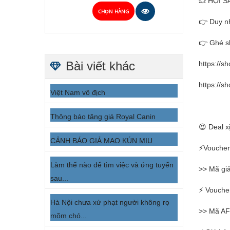
💥 HỘI S
CHỌN HÀNG
👉 Duy n
👉 Ghé s
Bài viết khác
https://
https://
Việt Nam vô địch
Thông báo tăng giá Royal Canin
😍 Deal x
CẢNH BÁO GIẢ MẠO KÚN MIU
⚡Voucher 
Làm thế nào để tìm việc và ứng tuyển
>> Mã giả
sau...
⚡ Voucher
Hà Nội chưa xử phạt người không rọ
>> Mã AF
mõm chó...