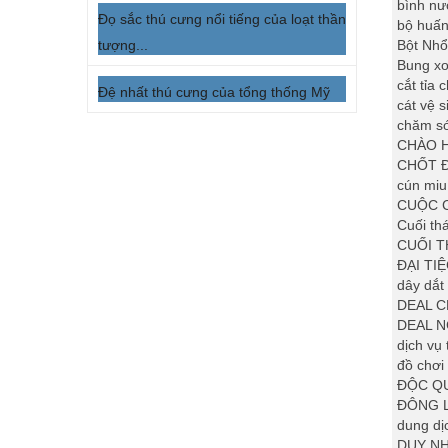
bình nư
Đọ sắc thú cưng nổi tiếng của loạt thần
bộ huấn
Bột Nhổ
tượng...
Bung xo
cắt tỉa
Đệ nhất thú cưng của tổng thống Mỹ
cát vệ 
chăm s
CHÀO 
CHỐT Đ
cún miu
CUỘC C
Cuối th
CUỐI T
ĐẠI TI
dây dắt
DEAL C
DEAL 
dịch vụ
đồ chơi
ĐỘC QU
ĐÔNG 
dung dị
DUY NH