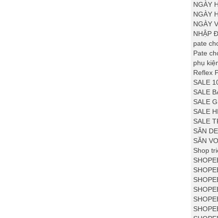
NGÀY 
NGÀY H
NGÀY V
NHẬP Đ
pate ch
Pate c
phụ kiệ
Reflex 
SALE 1
SALE B
SALE G
SALE 
SALE T
SĂN DE
SĂN VO
Shop tr
SHOPEE
SHOPEE
SHOPE
SHOPEE
SHOPEE
SHOPEE