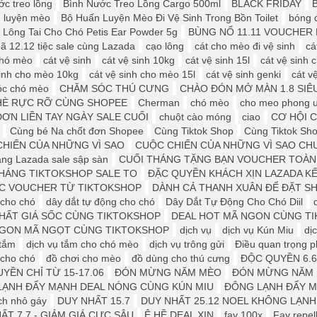
ớc treo lồng
Bình Nước Treo Lồng Cargo 500ml
BLACK FRIDAY
 luyện mèo
Bộ Huấn Luyện Mèo Đi Vệ Sinh Trong Bồn Toilet
bóng 
 Lông Tai Cho Chó Petis Ear Powder 5g
BÙNG NỔ 11.11 VOUCHER 
ã 12.12 tiệc sale cùng Lazada
cạo lông
cát cho mèo đi vệ sinh
cá
 chó mèo
cát vệ sinh
cát vệ sinh 10kg
cát vệ sinh 15l
cát vệ sinh c
sinh cho mèo 10kg
cát vệ sinh cho mèo 15l
cát vệ sinh genki
cát v
óc chó mèo
CHĂM SÓC THÚ CƯNG
CHÀO ĐÓN MỞ MÀN 1.8 SIÊ
HÈ RỰC RỠ CÙNG SHOPEE
Cherman
chó mèo
cho meo phong 
ƠN LIỀN TAY NGÀY SALE CUỐI
chuột cào móng
ciao
CƠ HỘI 
Cùng bé Na chốt đơn Shopee
Cùng Tiktok Shop
Cùng Tiktok Sho
HIẾN CỦA NHỮNG VÌ SAO
CUỘC CHIẾN CỦA NHỮNG VÌ SAO CH
áng Lazada sale sập sàn
CUỐI THÁNG TẶNG BẠN VOUCHER TOÀN
HÁNG TIKTOKSHOP SALE TO
ĐẶC QUYỀN KHÁCH XỊN LAZADA K
ỆC VOUCHER TỪ TIKTOKSHOP
DÀNH CẢ THANH XUÂN ĐỂ ĐẶT S
 cho chó
dây dắt tự động cho chó
Dây Dắt Tự Động Cho Chó Diil
HẤT GIÁ SỐC CÙNG TIKTOKSHOP
DEAL HOT MÃ NGON CÙNG T
NGON MÃ NGỌT CÙNG TIKTOKSHOP
dịch vụ
dịch vụ Kún Miu
dị
 tắm
dịch vụ tắm cho chó mèo
dịch vụ trông gửi
Điều quan trọng ph
 cho chó
đồ chơi cho mèo
đồ dùng cho thú cưng
ĐỘC QUYỀN 6.6
YỀN CHỈ TỪ 15-17.06
ĐÓN MỪNG NĂM MÈO
ĐÓN MỪNG NĂM M
LẠNH ĐẨY MẠNH DEAL NÓNG CÙNG KÚN MIU
ĐÔNG LẠNH ĐẨY M
ch nhỏ gáy
DUY NHẤT 15.7
DUY NHẤT 25.12 ️️NOEL KHÔNG LẠNH
ẤT 7.7 - GIẢM GIÁ CỰC SÂU
Ê HỀ DEAL XỊN
fay 100x
Fay repel