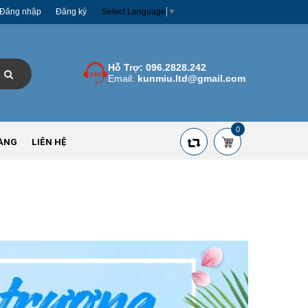
Đăng nhập
Đăng ký
Select Language
▼
Hỗ Trợ:
096.2828.242
Email:
kunmiu.ltd@gmail.com
0
ÀNG
LIÊN HỆ