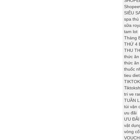
SHOPE
ShopeeG
SIÊU S
spa thú
sữa roy
tam lot
Tháng 8
THỨ 4 
THU TH
thức ăn
thức ăn
thuốc n
tieu die
TIKTOK
Tiktoksh
tri ve ra
TUẦN L
túi vận
ưu đãi
ƯU ĐÃI
vật dụn
vòng cổ
VOUCH