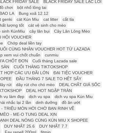
BLACK FRIDAY SALE
BLACK FRIDAY SALE LẠC LỐI
đồ chơi
bột nhổ lông tai
BAO LA
Bung xoã 12.12
t genki
cát Kún Miu
cat litter
cắt tỉa
hất lượng tốt
cát vệ sinh cho mèo
ệ sinh KúnMiu
cây lăn bụi
Cây Lăn Lông Mèo
U HỘI VOUCHER
ue
Chớp deal liền tay
CUỐI CÙNG NHẬN VOUCHER HOT TỪ LAZADA
p xem vui chốt chuẩn
cunmiu
ƯA CHỐT ĐƠN
Cuối tháng Lazada sale
 SÀN
CUỐI THÁNG TIKTOKSHOP
ẾT HỢP CÁC ƯU ĐÃI LỚN
ĐẠI TIỆC VOUCHER
HOPEE
ĐẦU THÁNG 7 SALE TO HẾT SẨY
dây rút
dây rút cho chó mèo
DEAL CHẤT GIÁ SỐC
IKTOKSHOP
DEAL HOT NGẬP TRÀN
ch vụ làm đẹp
dịch vụ spa
dịch vụ spa Kún Miu
ải nhắc lại 2 lần
dinh dưỡng
đồ ăn ướt
 - TRIỆU MÓN HỜI CHỜ BẠN RINH VỀ
ÈO - ME-O TUNG DEAL XỊN
ẠNH DEAL NÓNG CÙNG KÚN MIU X SHOPEE
DUY NHẤT 25.6
DUY NHẤT 7.7
l
Fay repell 200ml
fitmin