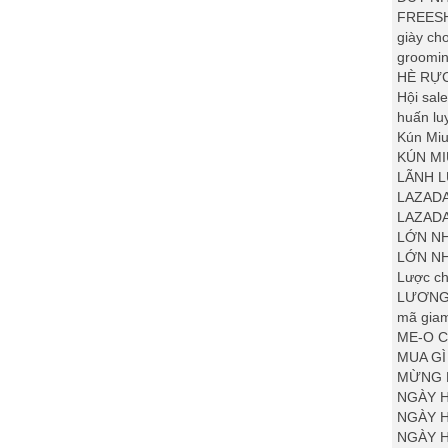
FREESH
giày ch
groomi
HÈ RỰ
Hội sal
huấn lu
Kún Mi
KÚN MI
LÃNH 
LAZADA
LAZADA
LỚN N
LỚN NH
Lược ch
LƯƠNG 
mã giam
ME-O C
MUA G
MỪNG 
NGÀY H
NGÀY H
NGÀY 