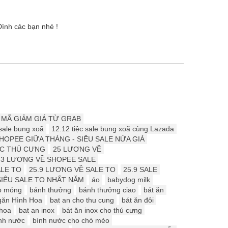
ình các bạn nhé !
 MÃ GIẢM GIÁ TỪ GRAB
 sale bung xoã
12.12 tiệc sale bung xoã cùng Lazada
HOPEE GIỮA THÁNG - SIÊU SALE NỬA GIÁ
ÓC THÚ CƯNG
25 LƯƠNG VỀ
.3 LƯƠNG VỀ SHOPEE SALE
ALE TO
25.9 LƯƠNG VỀ SALE TO
25.9 SALE
SIÊU SALE TO NHẤT NĂM
áo
babydog milk
o móng
bánh thưởng
bánh thưởng ciao
bát ăn
găn Hình Hoa
bat an cho thu cung
bát ăn đôi
 hoa
bat an inox
bát ăn inox cho thú cưng
nh nước
bình nước cho chó mèo