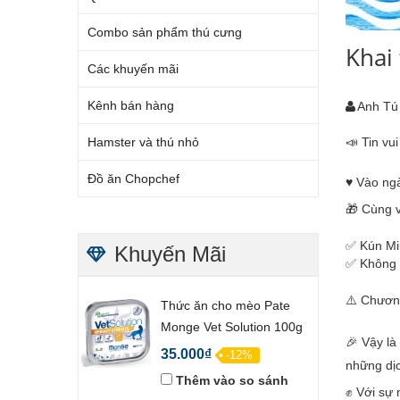
Combo sản phẩm thú cưng
Khai
Các khuyến mãi
Kênh bán hàng
Anh Tú
📣 Tin vui
Hamster và thú nhỏ
Đồ ăn Chopchef
♥️ Vào ng
🎁 Cùng v
✅ Kún Mi
Khuyến Mãi
✅ Không 
⚠️ Chương
Thức ăn cho mèo Pate
Monge Vet Solution 100g
🎉 Vậy là
35.000₫
-12%
những dịc
Thêm vào so sánh
✊ Với sự 