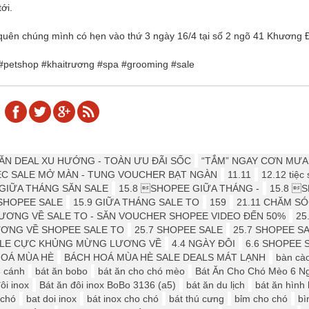
tới.
uên chúng mình có hẹn vào thứ 3 ngày 16/4 tại số 2 ngõ 41 Khương Đ
#petshop #khaitrương #spa #grooming #sale
 ️️SĂN DEAL XU HƯỚNG - TOÀN ƯU ĐÃI SỐC
“TẮM” NGAY CƠN MƯA
IỆC SALE MỞ MÀN - TUNG VOUCHER BẠT NGÀN
11.11
12.12 tiệc
- GIỮA THÁNG SĂN SALE
15.8 SHOPEE GIỮA THÁNG -
15.8 S
SHOPEE SALE
15.9 ️GIỮA THÁNG SALE TO
159
21.11 CHĂM S
LƯƠNG VỀ SALE TO - SĂN VOUCHER SHOPEE VIDEO ĐẾN 50%
25
ƯƠNG VỀ SHOPEE SALE TO
25.7 SHOPEE SALE
25.7 SHOPEE S
SALE CỰC KHỦNG MỪNG LƯƠNG VỀ
4.4 NGÀY ĐÔI
6.6 SHOPEE 
HOÁ MÙA HÈ
BÁCH HOÁ MÙA HÈ SALE DEALS MÁT LẠNH
bàn cà
6 cánh
bát ăn bobo
bát ăn cho chó mèo
Bát Ăn Cho Chó Mèo 6 N
ôi inox
Bát ăn đôi inox BoBo 3136 (a5)
bát ăn du lịch
bát ăn hình
 chó
bat doi inox
bát inox cho chó
bát thú cưng
bỉm cho chó
bì