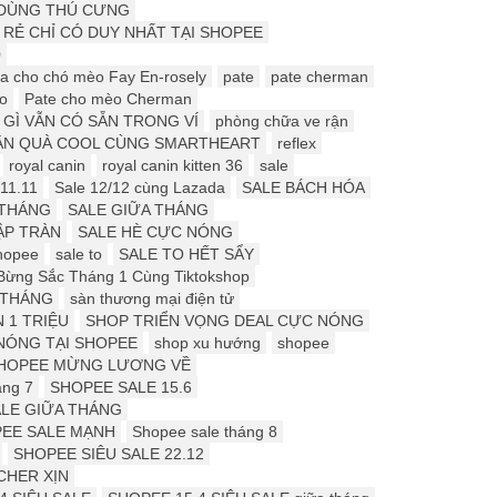
Ồ DÙNG THÚ CƯNG
 RẺ CHỈ CÓ DUY NHẤT TẠI SHOPEE
0
a cho chó mèo Fay En-rosely
pate
pate cherman
o
Pate cho mèo Cherman
 GÌ VẪN CÓ SẴN TRONG VÍ
phòng chữa ve rận
ẬN QUÀ COOL CÙNG SMARTHEART
reflex
royal canin
royal canin kitten 36
sale
11.11
Sale 12/12 cùng Lazada
SALE BÁCH HÓA
 THÁNG
SALE GIỮA THÁNG
ẬP TRÀN
SALE HÈ CỰC NÓNG
hopee
sale to
SALE TO HẾT SẨY
Bừng Sắc Tháng 1 Cùng Tiktokshop
 THÁNG
sàn thương mại điện tử
 1 TRIỆU
SHOP TRIỂN VỌNG DEAL CỰC NÓNG
NÓNG TẠI SHOPEE
shop xu hướng
shopee
HOPEE MỪNG LƯƠNG VỀ
ng 7
SHOPEE SALE 15.6
LE GIỮA THÁNG
EE SALE MẠNH
Shopee sale tháng 8
SHOPEE SIÊU SALE 22.12
CHER XỊN