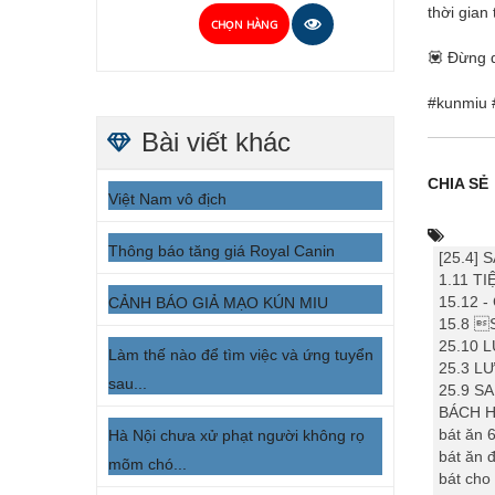
thời gian 
CHỌN HÀNG
💟 Đừng q
#kunmiu 
Bài viết khác
CHIA SẺ
Việt Nam vô địch
Thông báo tăng giá Royal Canin
[25.4]
1.11 T
15.12 
CẢNH BÁO GIẢ MẠO KÚN MIU
15.8 
25.10 
Làm thế nào để tìm việc và ứng tuyển
25.3 L
sau...
25.9 
BÁCH 
bát ăn 
Hà Nội chưa xử phạt người không rọ
bát ăn đ
mõm chó...
bát cho