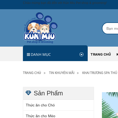
Chào mừng bạn đã đến với Kún Miu Pet shop & grooming!
DANH MỤC
TRANG CHỦ
TRANG CHỦ
TIN KHUYẾN MÃI
KHAI TRƯƠNG SPA THÚ 
Sản Phẩm
Thức ăn cho Chó
Thức ăn cho Mèo