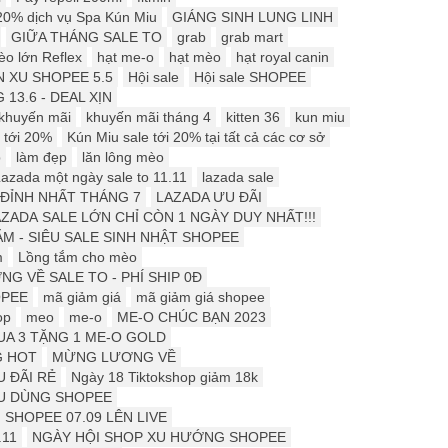
20% dịch vụ Spa Kún Miu
GIÁNG SINH LUNG LINH
GIỮA THÁNG SALE TO
grab
grab mart
o lớn Reflex
hạt me-o
hạt mèo
hạt royal canin
 XU SHOPEE 5.5
Hội sale
Hội sale SHOPEE
 13.6 - DEAL XỊN
khuyến mãi
khuyến mãi tháng 4
kitten 36
kun miu
 tới 20%
Kún Miu sale tới 20% tại tất cả các cơ sở
p
làm đẹp
lăn lông mèo
azada một ngày sale to 11.11
lazada sale
ĐỈNH NHẤT THÁNG 7
LAZADA ƯU ĐÃI
ZADA SALE LỚN CHỈ CÒN 1 NGÀY DUY NHẤT!!!
M - SIÊU SALE SINH NHẬT SHOPEE
m
Lồng tắm cho mèo
NG VỀ SALE TO - PHÍ SHIP 0Đ
OPEE
mã giảm giá
mã giảm giá shopee
op
meo
me-o
ME-O CHÚC BẠN 2023
UA 3 TẶNG 1 ME-O GOLD
G HOT
MỪNG LƯƠNG VỀ
 ĐÃI RẺ
Ngày 18 Tiktokshop giảm 18k
ÊU DÙNG SHOPEE
SHOPEE 07.09 LÊN LIVE
.11
NGÀY HỘI SHOP XU HƯỚNG SHOPEE