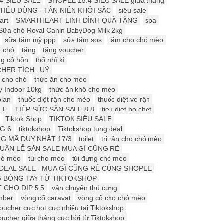
4 SIÊU SALE
SHOPEE 15.4 SIÊU SALE giữa tháng
 TIÊU DÙNG - TÂN NIÊN KHỞI SẮC
siêu sale
art
SMARTHEART LINH ĐÌNH QUÀ TẶNG
spa
Sữa chó Royal Canin BabyDog Milk 2kg
sữa tắm mỹ ppp
sữa tắm sos
tắm cho chó mèo
o chó
tặng
tặng voucher
ng cô hồn
thổ nhĩ kì
HER TÍCH LUỸ
 cho chó
thức ăn cho mèo
y Indoor 10kg
thức ăn khô cho mèo
plan
thuốc diệt rận cho mèo
thuốc diệt ve rận
LE
TIẾP SỨC SĂN SALE 8.8
tieu diet bo chet
Tiktok Shop
TIKTOK SIÊU SALE
G 6
tiktokshop
Tiktokshop tung deal
G MÃ DUY NHẤT 17/3
toilet
trị rận cho chó mèo
UẦN LỄ SĂN SALE MUA GÌ CŨNG RẺ
chó mèo
túi cho mèo
túi đựng chó mèo
DEAL SALE - MUA GÌ CŨNG RẺ CÙNG SHOPEE
G BỎNG TAY TỪ TIKTOKSHOP
 CHO DỊP 5.5
vận chuyển thú cưng
mber
vòng cổ caravat
vòng cổ cho chó mèo
oucher cực hot cực nhiều tại Tiktokshop
oucher giữa tháng cực hời từ Tiktokshop