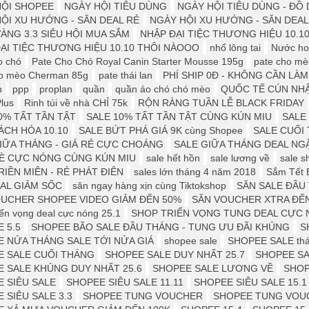
HỘI SHOPEE
NGÀY HỘI TIÊU DÙNG
NGÀY HỘI TIÊU DÙNG - Đ
ỘI XU HƯỚNG - SĂN DEAL RẺ
NGÀY HỘI XU HƯỚNG - SĂN DEAL
ÀNG 3.3 SIÊU HỘI MUA SẮM
NHẬP ĐẠI TIỆC THƯƠNG HIỆU 10.1
ẠI TIỆC THƯƠNG HIỆU 10.10 THÔI NÀOOO
nhổ lông tai
Nước ho
o chó
Pate Cho Chó Royal Canin Starter Mousse 195g
pate cho mè
ho mèo Cherman 85g
pate thái lan
PHÍ SHIP 0Đ - KHÔNG CẦN LÀM
n
ppp
proplan
quần
quần áo chó chó mèo
QUỐC TẾ CÚN NH
Plus
Rinh túi về nhà CHỈ 75k
RỘN RÀNG TUẦN LỄ BLACK FRIDAY
0% TẤT TẦN TẬT
SALE 10% TẤT TẦN TẬT CÙNG KÚN MIU
SALE 
ÁCH HÓA 10.10
SALE BỨT PHÁ GIÁ 9K cùng Shopee
SALE CUỐI
IỮA THÁNG - GIÁ RẺ CỰC CHOÁNG
SALE GIỮA THÁNG DEAL NG
HÈ CỰC NÓNG CÙNG KÚN MIU
sale hết hồn
sale lương về
sale s
RIỀN MIÊN - RẺ PHÁT ĐIÊN
sales lớn tháng 4 năm 2018
Sắm Tết 
AL GIẢM SỐC
săn ngay hàng xịn cùng Tiktokshop
SĂN SALE ĐẦU
UCHER SHOPEE VIDEO GIẢM ĐẾN 50%
SĂN VOUCHER XTRA ĐẾN
iển vọng deal cực nóng 25.1
SHOP TRIỂN VỌNG TUNG DEAL CỰC 
 5.5
SHOPEE BÃO SALE ĐẦU THÁNG - TUNG ƯU ĐÃI KHỦNG
S
 NỬA THÁNG SALE TỚI NỬA GIÁ
shopee sale
SHOPEE SALE thá
E SALE CUỐI THÁNG
SHOPEE SALE DUY NHẤT 25.7
SHOPEE SA
 SALE KHỦNG DUY NHẤT 25.6
SHOPEE SALE LƯƠNG VỀ
SHOP
 SIÊU SALE
SHOPEE SIÊU SALE 11.11
SHOPEE SIÊU SALE 15.1
 SIÊU SALE 3.3
SHOPEE TUNG VOUCHER
SHOPEE TUNG VOU