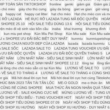
IP TOÀN SÀN TIKTOKSHOP
fronline
genki
giảm giá
Giảm giá 
o chó mèo
giày cho thú cưng
giày da bóng
giet ve gian
giờ vàng
ng
happy cat
happy cat litter
hạt cho mèo
Hạt cho mèo con và mè
C RỠ LAZADA
HÈ RỰC RỠ LAZADA TUNG MÃ ĐỘC QUYỀN
HOÀN
e SHOPEE 25.10
HỘI SALE TIÊU DÙNG 13.6
HỘI SALE TIÊU DÙNG
yện mèo đi vệ sinh vào bồn cầu
inaba
khai trương
khương đình
u
kun miu pet shop
Kún Miu Pet Shop
Kún Miu sale
Kún Miu sale
U x SHOPEE ƯU ĐÃI ĐẶC BIỆT DUY NHẤT
kunmiu
kunmiupetsho
LƯƠNG CHƯA NGƯỜI ĐẸP CỦA LAZADA
lazada
lazada kunmiu
L
 SALE SỐC
LAZADA SALE TO
LAZADA TUNG VOUCHER ƯU ĐÃI 
 ƯU ĐÃI ĐỘC QUYỀN
LAZADA ƯU ĐÃI ĐỘC QUYỀN THÁNG 5
LA
HẤT NĂM
LỚN NHẤT NĂM - SIÊU SALE SINH NHẬT
LỚN NHẤT NĂ
ẤT NĂM - SIÊU SALE SINH NHẬT SHOPEE 12.12
lông tai
lồng tắ
ải lông cho chó mèo sẵn có tại Kún Miu
LƯƠNG VỀ SALE TO
LƯƠ
VỀ SALE TO THÁNG 4
LƯƠNG VỀ SALE TO THÁNG 4 CÙNG SH
r giá
Mã hời deal lời cực hot
Mã hời deal lời cực hot cùng Tiktoksh
HÚC BẠN 2023 TẤN TÀI TẤN LỘC
ME-O GOLD
me-o thức ăn
M
Ì CŨNG RẺ CÙNG SHOPEE
MUA THỨC ĂN NGON NHẬN QUÀ TẶN
LƯƠNG VỀ - SALE KHỦNG CỰC MÊ
MỪNG LƯƠNG VỀ - TUNG ƯU
ỘI SHOP TIÊU BIỂU - TUNG VOUCHER HOT
NGÀY HỘI SHOP TI
ỘI SHOP TIÊU DÙNG SHOPEE 07.09
NGÀY HỘI SHOP TIÊU DÙNG 
HỘI SHOP XU HƯỚNG
NGÀY HỘI SHOP XU HƯỚNG - DUY NHẤT 6