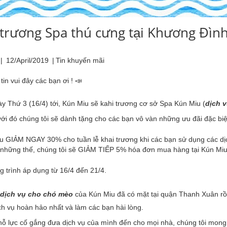
 trương Spa thú cưng tại Khương Đình
|
12/April/2019
|
Tin khuyến mãi
 tin vui đây các bạn ơi ! 📣
ày Thứ 3 (16/4) tới, Kún Miu sẽ kahi trương cơ sở Spa Kún Miu (
dịch 
ới đó chúng tôi sẽ dành tặng cho các bạn vô vàn những ưu đãi đặc biệ
u GIẢM NGAY 30% cho tuần lễ khai trương khi các bạn sử dụng các dị
những thế, chúng tôi sẽ GIẢM TIẾP 5% hóa đơn mua hàng tại Kún Mi
 trình áp dụng từ 16/4 đến 21/4.
dịch vụ cho chó mèo
của Kún Miu đã có mặt tại quận Thanh Xuân rồi
h vụ hoàn hảo nhất và làm các bạn hài lòng.
nỗ lực cố gắng đưa dịch vụ của mình đến cho mọi nhà, chúng tôi mong 