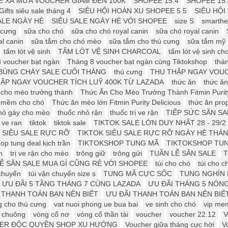
E XẢ MƯA VOUCHER GIẢM ĐẾN 100K
SHOPEE 15.4
SHOPEE 15.
ifts siêu sale tháng 4
SIÊU HỘI HOÀN XU SHOPEE 5.5
SIÊU HỘI
ALE NGÀY HÈ
SIÊU SALE NGÀY HÈ VỚI SHOPEE
size S
smarthe
 cưng
sữa cho chó
sữa cho chó royal canin
sữa chó royal canin
al canin
sữa tắm cho chó mèo
sữa tắm cho thú cưng
sữa tắm mỹ
tấm lót vệ sinh
TẤM LÓT VỆ SINH CHARCOAL
tấm lót vệ sinh ch
 voucher bạt ngàn
Tháng 8 voucher bạt ngàn cùng Tiktokshop
thá
BÙNG CHÁY SALE CUỐI THÁNG
thú cưng
THU THẬP NGAY VOUC
ẬP NGAY VOUCHER TÍCH LUỸ 400K TỪ LAZADA
thức ăn
thức ăn
 cho mèo trưởng thành
Thức Ăn Cho Mèo Trưởng Thành Fitmin Purit
 mềm cho chó
Thức ăn mèo lớn Fitmin Purity Delicious
thức ăn pro
hỏ gáy cho mèo
thuốc nhỏ rận
thuốc trị ve rận
TIẾP SỨC SĂN SA
t ve ran
tiktok
tiktok sale
TIKTOK SALE LỚN DUY NHẤT 28 - 29/2
 SIÊU SALE RỰC RỠ
TIKTOK SIÊU SALE RỰC RỠ NGÀY HÈ THÁN
op tung deal kịch trần
TIKTOKSHOP TUNG MÃ
TIKTOKSHOP TUN
n
trị ve rận cho mèo
trông giữ
trông gửi
TUẦN LỄ SĂN SALE
T
Ễ SĂN SALE MUA GÌ CŨNG RẺ VỚI SHOPEE
túi cho chó
túi cho 
 chuyển
túi vận chuyển size s
TUNG MÃ CỰC SỐC
TUNG NGHÌN 
ƯU ĐÃI 5 TẦNG THÁNG 7 CÙNG LAZADA
ƯU ĐÃI THÁNG 5 NÓN
 THANH TOÁN BẠN NÊN BIẾT
ƯU ĐÃI THANH TOÁN BẠN NÊN BIẾT
g cho thú cưng
vat nuoi phong ue bua bai
ve sinh cho chó
vip me
 chuông
vòng cổ nơ
vòng cổ thần tài
voucher
voucher 22.12
V
ER ĐỘC QUYỀN SHOP XU HƯỚNG
Voucher giữa tháng cực hời
V