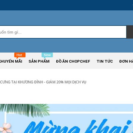
KHUYẾN MÃI
SẢN PHẨM
ĐỒ ĂN CHOPCHEF
TIN TỨC
ĐƠN H
CƯNG TẠI KHƯƠNG ĐÌNH - GIẢM 20% MỌI DỊCH VỤ