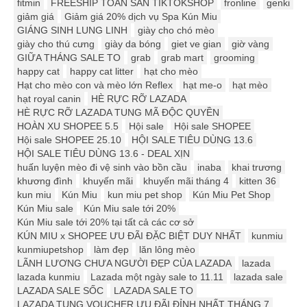
fitmin
FREESHIP TOÀN SÀN TIKTOKSHOP
fronline
genki
giảm giá
Giảm giá 20% dịch vụ Spa Kún Miu
GIÁNG SINH LUNG LINH
giày cho chó mèo
giày cho thú cưng
giày da bóng
giet ve gian
giờ vàng
GIỮA THÁNG SALE TO
grab
grab mart
grooming
happy cat
happy cat litter
hạt cho mèo
Hạt cho mèo con và mèo lớn Reflex
hạt me-o
hạt mèo
hạt royal canin
HÈ RỰC RỠ LAZADA
HÈ RỰC RỠ LAZADA TUNG MÃ ĐỘC QUYỀN
HOÀN XU SHOPEE 5.5
Hội sale
Hội sale SHOPEE
Hội sale SHOPEE 25.10
HỘI SALE TIÊU DÙNG 13.6
HỘI SALE TIÊU DÙNG 13.6 - DEAL XỊN
huấn luyện mèo đi vệ sinh vào bồn cầu
inaba
khai trương
khương đình
khuyến mãi
khuyến mãi tháng 4
kitten 36
kun miu
Kún Miu
kun miu pet shop
Kún Miu Pet Shop
Kún Miu sale
Kún Miu sale tới 20%
Kún Miu sale tới 20% tại tất cả các cơ sở
KÚN MIU x SHOPEE ƯU ĐÃI ĐẶC BIỆT DUY NHẤT
kunmiu
kunmiupetshop
làm đẹp
lăn lông mèo
LÃNH LƯƠNG CHƯA NGƯỜI ĐẸP CỦA LAZADA
lazada
lazada kunmiu
Lazada một ngày sale to 11.11
lazada sale
LAZADA SALE SỐC
LAZADA SALE TO
LAZADA TUNG VOUCHER ƯU ĐÃI ĐỈNH NHẤT THÁNG 7