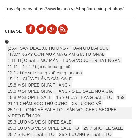
Truy cập ngay
https://www.lazada.vn/shop/kun-miu-pet-shop/
CHIA SẺ
[25.4] ️️SĂN DEAL XU HƯỚNG - TOÀN ƯU ĐÃI SỐC
“TẮM” NGAY CƠN MƯA MÃ GIẢM GIÁ TỪ GRAB
1.11 TIỆC SALE MỞ MÀN - TUNG VOUCHER BẠT NGÀN
11.11
12.12 tiệc sale bung xoã
12.12 tiệc sale bung xoã cùng Lazada
15.12 - GIỮA THÁNG SĂN SALE
15.8 SHOPEE GIỮA THÁNG -
15.8 SHOPEE GIỮA THÁNG - SIÊU SALE NỬA GIÁ
15.8 SHOPEE SALE
15.9 ️GIỮA THÁNG SALE TO
159
21.11 CHĂM SÓC THÚ CƯNG
25 LƯƠNG VỀ
25.10 LƯƠNG VỀ SALE TO - SĂN VOUCHER SHOPEE
VIDEO ĐẾN 50%
25.3 LƯƠNG VỀ SHOPEE SALE
25.3 LƯƠNG VỀ SHOPEE SALE TO
25.7 SHOPEE SALE
25.7 SHOPEE SALE TO
25.9 LƯƠNG VỀ SALE TO