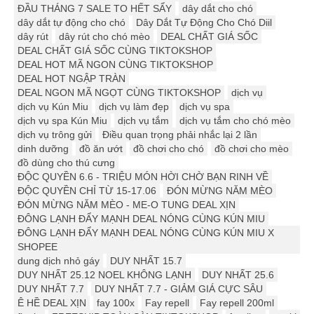
ĐẦU THÁNG 7 SALE TO HẾT SẨY
dây dắt cho chó
dây dắt tự động cho chó
Dây Dắt Tự Động Cho Chó Diil
dây rút
dây rút cho chó mèo
DEAL CHẤT GIÁ SỐC
DEAL CHẤT GIÁ SỐC CÙNG TIKTOKSHOP
DEAL HOT MÃ NGON CÙNG TIKTOKSHOP
DEAL HOT NGẬP TRÀN
DEAL NGON MÃ NGỌT CÙNG TIKTOKSHOP
dịch vụ
dịch vụ Kún Miu
dịch vụ làm đẹp
dịch vụ spa
dịch vụ spa Kún Miu
dịch vụ tắm
dịch vụ tắm cho chó mèo
dịch vụ trông gửi
Điều quan trọng phải nhắc lại 2 lần
dinh dưỡng
đồ ăn ướt
đồ chơi cho chó
đồ chơi cho mèo
đồ dùng cho thú cưng
ĐỘC QUYỀN 6.6 - TRIỆU MÓN HỜI CHỜ BẠN RINH VỀ
ĐỘC QUYỀN CHỈ TỪ 15-17.06
ĐÓN MỪNG NĂM MÈO
ĐÓN MỪNG NĂM MÈO - ME-O TUNG DEAL XỊN
ĐÔNG LẠNH ĐẨY MẠNH DEAL NÓNG CÙNG KÚN MIU
ĐÔNG LẠNH ĐẨY MẠNH DEAL NÓNG CÙNG KÚN MIU X
SHOPEE
dung dịch nhỏ gáy
DUY NHẤT 15.7
DUY NHẤT 25.12 ️️NOEL KHÔNG LẠNH
DUY NHẤT 25.6
DUY NHẤT 7.7
DUY NHẤT 7.7 - GIẢM GIÁ CỰC SÂU
Ê HỀ DEAL XỊN
fay 100x
Fay repell
Fay repell 200ml