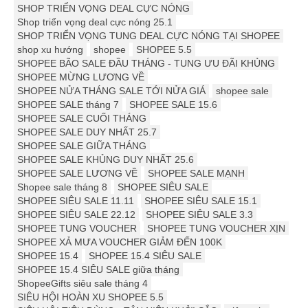
SHOP TRIỂN VỌNG DEAL CỰC NÓNG
Shop triển vọng deal cực nóng 25.1
SHOP TRIỂN VỌNG TUNG DEAL CỰC NÓNG TẠI SHOPEE
shop xu hướng
shopee
SHOPEE 5.5
SHOPEE BÃO SALE ĐẦU THÁNG - TUNG ƯU ĐÃI KHỦNG
SHOPEE MỪNG LƯƠNG VỀ
SHOPEE NỬA THÁNG SALE TỚI NỬA GIÁ
shopee sale
SHOPEE SALE tháng 7
SHOPEE SALE 15.6
SHOPEE SALE CUỐI THÁNG
SHOPEE SALE DUY NHẤT 25.7
SHOPEE SALE GIỮA THÁNG
SHOPEE SALE KHỦNG DUY NHẤT 25.6
SHOPEE SALE LƯƠNG VỀ
SHOPEE SALE MẠNH
Shopee sale tháng 8
SHOPEE SIÊU SALE
SHOPEE SIÊU SALE 11.11
SHOPEE SIÊU SALE 15.1
SHOPEE SIÊU SALE 22.12
SHOPEE SIÊU SALE 3.3
SHOPEE TUNG VOUCHER
SHOPEE TUNG VOUCHER XỊN
SHOPEE XẢ MƯA VOUCHER GIẢM ĐẾN 100K
SHOPEE 15.4
SHOPEE 15.4 SIÊU SALE
SHOPEE 15.4 SIÊU SALE giữa tháng
ShopeeGifts siêu sale tháng 4
SIÊU HỘI HOÀN XU SHOPEE 5.5