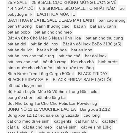
25.9 SALE
25.9 SALE CỰC KHỦNG MỪNG LƯƠNG VỀ
4.4 NGÀY ĐÔI
6.6 SHOPEE SIÊU SALE TO NHẤT NĂM
áo
babydog milk
BÁCH HOÁ MÙA HÈ
BÁCH HOÁ MÙA HÈ SALE DEALS MÁT LẠNH
bàn cào móng
bánh thưởng
bánh thưởng ciao
bát ăn
bát ăn 6 cánh
bát ăn bobo
bát ăn cho chó mèo
Bát Ăn Cho Chó Mèo 6 Ngăn Hình Hoa
bat an cho thu cung
bát ăn đôi
bát ăn đôi inox
Bát ăn đôi inox BoBo 3136 (a5)
bát ăn du lịch
bát ăn hình hoa
bat an inox
bát ăn inox cho thú cưng
bát cho chó
bat doi inox
bát inox cho chó
bát thú cưng
bỉm cho chó
bình nước
bình nước cho chó mèo
bình nước treo lồng
Bình Nước Treo Lồng Cargo 500ml
BLACK FRIDAY
BLACK FRIDAY SALE
BLACK FRIDAY SALE LẠC LỐI
bộ huấn luyện mèo
Bộ Huấn Luyện Mèo Đi Vệ Sinh Trong Bồn Toilet
bóng đồ chơi
bột nhổ lông tai
Bột Nhổ Lông Tai Cho Chó Petis Ear Powder 5g
BÙNG NỔ 11.11 VOUCHER BAO LA
Bung xoã 12.12
Bung xoã 12.12 tiệc sale cùng Lazada
cạo lông
cát cho mèo đi vệ sinh
cát genki
cát Kún Miu
cat litter
cắt tỉa
cắt tỉa chó mèo
cát vệ sinh
cát vệ sinh 10kg