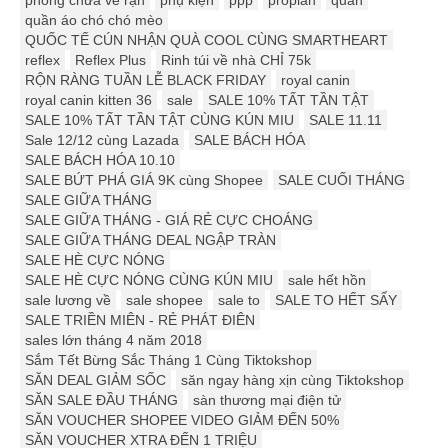
phòng chữa ve rận
phụ kiện
ppp
proplan
quần
quần áo chó chó mèo
QUỐC TẾ CÚN NHẬN QUÀ COOL CÙNG SMARTHEART
reflex
Reflex Plus
Rinh túi về nhà CHỈ 75k
RỘN RÀNG TUẦN LỄ BLACK FRIDAY
royal canin
royal canin kitten 36
sale
SALE 10% TẤT TẦN TẬT
SALE 10% TẤT TẦN TẬT CÙNG KÚN MIU
SALE 11.11
Sale 12/12 cùng Lazada
SALE BÁCH HÓA
SALE BÁCH HÓA 10.10
SALE BỨT PHÁ GIÁ 9K cùng Shopee
SALE CUỐI THÁNG
SALE GIỮA THÁNG
SALE GIỮA THÁNG - GIÁ RẺ CỰC CHOÁNG
SALE GIỮA THÁNG DEAL NGẬP TRÀN
SALE HÈ CỰC NÓNG
SALE HÈ CỰC NÓNG CÙNG KÚN MIU
sale hết hồn
sale lương về
sale shopee
sale to
SALE TO HẾT SẨY
SALE TRIỀN MIÊN - RẺ PHÁT ĐIÊN
sales lớn tháng 4 năm 2018
Sắm Tết Bừng Sắc Tháng 1 Cùng Tiktokshop
SĂN DEAL GIẢM SỐC
săn ngay hàng xịn cùng Tiktokshop
SĂN SALE ĐẦU THÁNG
sàn thương mại điện tử
SĂN VOUCHER SHOPEE VIDEO GIẢM ĐẾN 50%
SĂN VOUCHER XTRA ĐẾN 1 TRIỆU