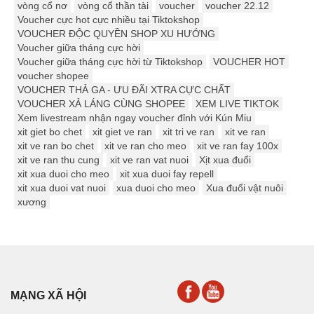
vòng cổ nơ
vòng cổ thần tài
voucher
voucher 22.12
Voucher cực hot cực nhiều tại Tiktokshop
VOUCHER ĐỘC QUYỀN SHOP XU HƯỚNG
Voucher giữa tháng cực hời
Voucher giữa tháng cực hời từ Tiktokshop
VOUCHER HOT
voucher shopee
VOUCHER THẢ GA - ƯU ĐÃI XTRA CỰC CHẤT
VOUCHER XẢ LÁNG CÙNG SHOPEE
XEM LIVE TIKTOK
Xem livestream nhận ngay voucher đỉnh với Kún Miu
xit giet bo chet
xit giet ve ran
xit tri ve ran
xit ve ran
xit ve ran bo chet
xit ve ran cho meo
xit ve ran fay 100x
xit ve ran thu cung
xit ve ran vat nuoi
Xịt xua đuổi
xit xua duoi cho meo
xit xua duoi fay repell
xit xua duoi vat nuoi
xua duoi cho meo
Xua đuổi vật nuôi
xương
MẠNG XÃ HỘI