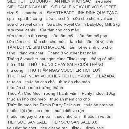
SIÊU HỘI TIÊU DÙNG - TÂN NIÊN KHỞI SẮC
siêu sale
SIÊU SALE NGÀY HÈ
SIÊU SALE NGÀY HÈ VỚI SHOPEE
size S
smartheart
SMARTHEART LINH ĐÌNH QUÀ TẶNG
spa
spa thú cưng
sữa cho chó
sữa cho chó royal canin
sữa chó royal canin
Sữa chó Royal Canin BabyDog Milk 2kg
sữa royal canin
sữa tắm cho chó mèo
sữa tắm cho thú cưng
sữa tắm mỹ
sữa tắm mỹ ppp
sữa tắm sos
tắm cho chó mèo
tam lot
tấm lót vệ sinh
TẤM LÓT VỆ SINH CHARCOAL
tấm lót vệ sinh cho chó
tặng
tặng voucher
Tháng 8 voucher bạt ngàn
Tháng 8 voucher bạt ngàn cùng Tiktokshop
tháng cô hồn
thổ nhĩ kì
THỨ 4 BÙNG CHÁY SALE CUỐI THÁNG
thú cưng
THU THẬP NGAY VOUCHER TÍCH LUỸ
THU THẬP NGAY VOUCHER TÍCH LUỸ 400K TỪ LAZADA
thức ăn
thức ăn cho chó
thức ăn cho mèo
thức ăn cho mèo trưởng thành
Thức Ăn Cho Mèo Trưởng Thành Fitmin Purity Indoor 10kg
thức ăn khô cho mèo
thức ăn mềm cho chó
Thức ăn mèo lớn Fitmin Purity Delicious
thức ăn proplan
thuốc diệt rận cho mèo
thuốc diệt ve rận
thuốc nhỏ gáy cho mèo
thuốc nhỏ rận
thuốc trị ve rận
TIẾP SỨC SĂN SALE
TIẾP SỨC SĂN SALE 8.8
tieu diet bo chet
tieu diet ve ran
tiktok
tiktok sale