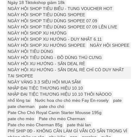
Ngày 18 Tiktokshop giảm 18k
NGÀY HỘI SHOP TIÊU BIỂU - TUNG VOUCHER HOT
NGÀY HỘI SHOP TIÊU DÙNG SHOPEE
NGÀY HỘI SHOP TIÊU DÙNG SHOPEE 07.09
NGÀY HỘI SHOP TIÊU DÙNG SHOPEE 07.09 LÊN LIVE
NGÀY HỘI SHOP XU HƯỚNG
NGÀY HỘI SHOP XU HƯỚNG - DUY NHẤT 6.11
NGÀY HỘI SHOP XU HƯỚNG SHOPEE
NGÀY HỘI SHOPEE
NGÀY HỘI TIÊU DÙNG
NGÀY HỘI TIÊU DÙNG - ĐỒ DÙNG THÚ CƯNG
NGÀY HỘI XU HƯỚNG - SĂN DEAL RẺ
NGÀY HỘI XU HƯỚNG - SĂN DEAL RẺ CHỈ CÓ DUY NHẤT
TẠI SHOPEE
NGÀY VÀNG 3.3 SIÊU HỘI MUA SẮM
NHẬP ĐẠI TIỆC THƯƠNG HIỆU 10.10
NHẬP ĐẠI TIỆC THƯƠNG HIỆU 10.10 THÔI NÀOOO
nhổ lông tai
Nước hoa cho chó mèo Fay En-rosely
pate
pate cherman
pate cho chó
Pate Cho Chó Royal Canin Starter Mousse 195g
pate cho mèo
Pate cho mèo Cherman
Pate cho mèo Cherman 85g
pate thái lan
PHÍ SHIP 0Đ - KHÔNG CẦN LÀM GÌ VẪN CÓ SẴN TRONG VÍ