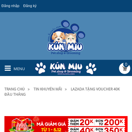
Đăng nhập
Đăng ký
0
MENU
TRANG CHỦ
TIN KHUYẾN MÃI
LAZADA TẶNG VOUCHER 40K
ĐẦU THÁNG