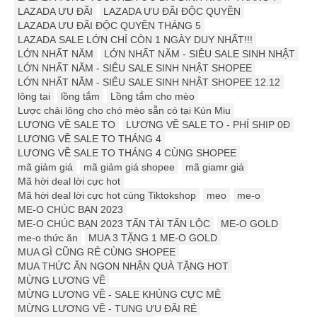
LAZADA ƯU ĐÃI
LAZADA ƯU ĐÃI ĐỘC QUYỀN
LAZADA ƯU ĐÃI ĐỘC QUYỀN THÁNG 5
LAZADA SALE LỚN CHỈ CÒN 1 NGÀY DUY NHẤT!!!
LỚN NHẤT NĂM
LỚN NHẤT NĂM - SIÊU SALE SINH NHẬT
LỚN NHẤT NĂM - SIÊU SALE SINH NHẬT SHOPEE
LỚN NHẤT NĂM - SIÊU SALE SINH NHẬT SHOPEE 12.12
lông tai
lồng tắm
Lồng tắm cho mèo
Lược chải lông cho chó mèo sẵn có tại Kún Miu
LƯƠNG VỀ SALE TO
LƯƠNG VỀ SALE TO - PHÍ SHIP 0Đ
LƯƠNG VỀ SALE TO THÁNG 4
LƯƠNG VỀ SALE TO THÁNG 4 CÙNG SHOPEE
mã giảm giá
mã giảm giá shopee
mã giamr giá
Mã hời deal lời cực hot
Mã hời deal lời cực hot cùng Tiktokshop
meo
me-o
ME-O CHÚC BẠN 2023
ME-O CHÚC BẠN 2023 TẤN TÀI TẤN LỘC
ME-O GOLD
me-o thức ăn
MUA 3 TẶNG 1 ME-O GOLD
MUA GÌ CŨNG RẺ CÙNG SHOPEE
MUA THỨC ĂN NGON NHẬN QUÀ TẶNG HOT
MỪNG LƯƠNG VỀ
MỪNG LƯƠNG VỀ - SALE KHỦNG CỰC MÊ
MỪNG LƯƠNG VỀ - TUNG ƯU ĐÃI RẺ