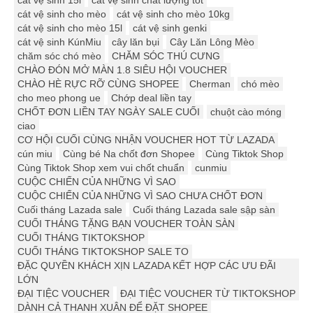
cát vệ sinh 15l
cát vệ sinh chất lượng tốt
cát vệ sinh cho mèo
cát vệ sinh cho mèo 10kg
cát vệ sinh cho mèo 15l
cát vệ sinh genki
cát vệ sinh KúnMiu
cây lăn bụi
Cây Lăn Lông Mèo
chăm sóc chó mèo
CHĂM SÓC THÚ CƯNG
CHÀO ĐÓN MỞ MÀN 1.8 SIÊU HỘI VOUCHER
CHÀO HÈ RỰC RỠ CÙNG SHOPEE
Cherman
chó mèo
cho meo phong ue
Chớp deal liền tay
CHỐT ĐƠN LIỀN TAY NGÀY SALE CUỐI
chuột cào móng
ciao
CƠ HỘI CUỐI CÙNG NHẬN VOUCHER HOT TỪ LAZADA
cún miu
Cùng bé Na chốt đơn Shopee
Cùng Tiktok Shop
Cùng Tiktok Shop xem vui chốt chuẩn
cunmiu
CUỘC CHIẾN CỦA NHỮNG VÌ SAO
CUỘC CHIẾN CỦA NHỮNG VÌ SAO CHƯA CHỐT ĐƠN
Cuối tháng Lazada sale
Cuối tháng Lazada sale sập sàn
CUỐI THÁNG TẶNG BẠN VOUCHER TOÀN SÀN
CUỐI THÁNG TIKTOKSHOP
CUỐI THÁNG TIKTOKSHOP SALE TO
ĐẶC QUYỀN KHÁCH XỊN LAZADA KẾT HỢP CÁC ƯU ĐÃI
LỚN
ĐẠI TIỆC VOUCHER
ĐẠI TIỆC VOUCHER TỪ TIKTOKSHOP
DÀNH CẢ THANH XUÂN ĐỂ ĐẶT SHOPEE