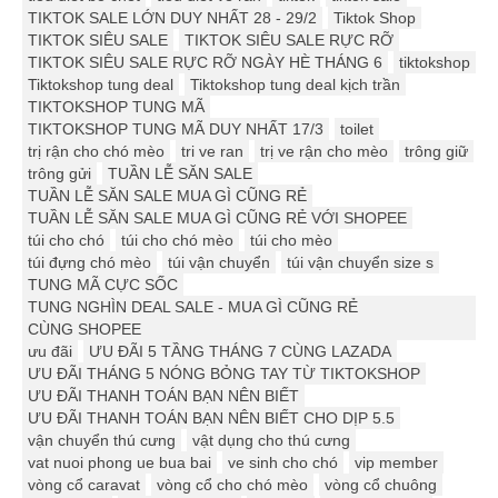
TIKTOK SALE LỚN DUY NHẤT 28 - 29/2
Tiktok Shop
TIKTOK SIÊU SALE
TIKTOK SIÊU SALE RỰC RỠ
TIKTOK SIÊU SALE RỰC RỠ NGÀY HÈ THÁNG 6
tiktokshop
Tiktokshop tung deal
Tiktokshop tung deal kịch trần
TIKTOKSHOP TUNG MÃ
TIKTOKSHOP TUNG MÃ DUY NHẤT 17/3
toilet
trị rận cho chó mèo
tri ve ran
trị ve rận cho mèo
trông giữ
trông gửi
TUẦN LỄ SĂN SALE
TUẦN LỄ SĂN SALE MUA GÌ CŨNG RẺ
TUẦN LỄ SĂN SALE MUA GÌ CŨNG RẺ VỚI SHOPEE
túi cho chó
túi cho chó mèo
túi cho mèo
túi đựng chó mèo
túi vận chuyển
túi vận chuyển size s
TUNG MÃ CỰC SỐC
TUNG NGHÌN DEAL SALE - MUA GÌ CŨNG RẺ
CÙNG SHOPEE
ưu đãi
ƯU ĐÃI 5 TẦNG THÁNG 7 CÙNG LAZADA
ƯU ĐÃI THÁNG 5 NÓNG BỎNG TAY TỪ TIKTOKSHOP
ƯU ĐÃI THANH TOÁN BẠN NÊN BIẾT
ƯU ĐÃI THANH TOÁN BẠN NÊN BIẾT CHO DỊP 5.5
vận chuyển thú cưng
vật dụng cho thú cưng
vat nuoi phong ue bua bai
ve sinh cho chó
vip member
vòng cổ caravat
vòng cổ cho chó mèo
vòng cổ chuông