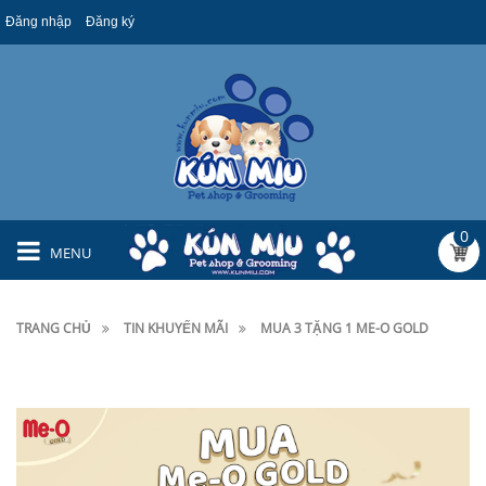
Đăng nhập
Đăng ký
0
MENU
TRANG CHỦ
TIN KHUYẾN MÃI
MUA 3 TẶNG 1 ME-O GOLD