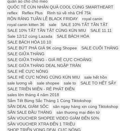
quần áo chó chó mèo
QUỐC TẾ CÚN NHẬN QUÀ COOL CÙNG SMARTHEART
reflex
Reflex Plus
Rinh túi về nhà CHỈ 75k
RỘN RÀNG TUẦN LỄ BLACK FRIDAY
royal canin
royal canin kitten 36
sale
SALE 10% TẤT TẦN TẬT
SALE 10% TẤT TẦN TẬT CÙNG KÚN MIU
SALE 11.11
Sale 12/12 cùng Lazada
SALE BÁCH HÓA
SALE BÁCH HÓA 10.10
SALE BỨT PHÁ GIÁ 9K cùng Shopee
SALE CUỐI THÁNG
SALE GIỮA THÁNG
SALE GIỮA THÁNG - GIÁ RẺ CỰC CHOÁNG
SALE GIỮA THÁNG DEAL NGẬP TRÀN
SALE HÈ CỰC NÓNG
SALE HÈ CỰC NÓNG CÙNG KÚN MIU
sale hết hồn
sale lương về
sale shopee
sale to
SALE TO HẾT SẨY
SALE TRIỀN MIÊN - RẺ PHÁT ĐIÊN
sales lớn tháng 4 năm 2018
Sắm Tết Bừng Sắc Tháng 1 Cùng Tiktokshop
SĂN DEAL GIẢM SỐC
săn ngay hàng xịn cùng Tiktokshop
SĂN SALE ĐẦU THÁNG
sàn thương mại điện tử
SĂN VOUCHER SHOPEE VIDEO GIẢM ĐẾN 50%
SĂN VOUCHER XTRA ĐẾN 1 TRIỆU
SHOP TRIỂN VỌNG DEAL CỰC NÓNG