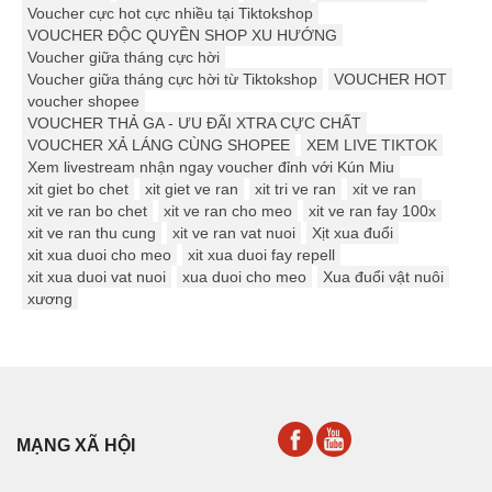
Voucher cực hot cực nhiều tại Tiktokshop
VOUCHER ĐỘC QUYỀN SHOP XU HƯỚNG
Voucher giữa tháng cực hời
Voucher giữa tháng cực hời từ Tiktokshop
VOUCHER HOT
voucher shopee
VOUCHER THẢ GA - ƯU ĐÃI XTRA CỰC CHẤT
VOUCHER XẢ LÁNG CÙNG SHOPEE
XEM LIVE TIKTOK
Xem livestream nhận ngay voucher đỉnh với Kún Miu
xit giet bo chet
xit giet ve ran
xit tri ve ran
xit ve ran
xit ve ran bo chet
xit ve ran cho meo
xit ve ran fay 100x
xit ve ran thu cung
xit ve ran vat nuoi
Xịt xua đuổi
xit xua duoi cho meo
xit xua duoi fay repell
xit xua duoi vat nuoi
xua duoi cho meo
Xua đuổi vật nuôi
xương
MẠNG XÃ HỘI