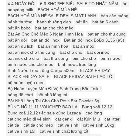
4.4 NGÀY ĐÔI
6.6 SHOPEE SIÊU SALE TO NHẤT NĂM
áo
babydog milk
BÁCH HOÁ MÙA HÈ
BÁCH HOÁ MÙA HÈ SALE DEALS MÁT LẠNH
bàn cào móng
bánh thưởng
bánh thưởng ciao
bát ăn
bát ăn 6 cánh
bát ăn bobo
bát ăn cho chó mèo
Bát Ăn Cho Chó Mèo 6 Ngăn Hình Hoa
bat an cho thu cung
bát ăn đôi
bát ăn đôi inox
Bát ăn đôi inox BoBo 3136 (a5)
bát ăn du lịch
bát ăn hình hoa
bat an inox
bát ăn inox cho thú cưng
bát cho chó
bat doi inox
bát inox cho chó
bát thú cưng
bỉm cho chó
bình nước
bình nước cho chó mèo
bình nước treo lồng
Bình Nước Treo Lồng Cargo 500ml
BLACK FRIDAY
BLACK FRIDAY SALE
BLACK FRIDAY SALE LẠC LỐI
bộ huấn luyện mèo
Bộ Huấn Luyện Mèo Đi Vệ Sinh Trong Bồn Toilet
bóng đồ chơi
bột nhổ lông tai
Bột Nhổ Lông Tai Cho Chó Petis Ear Powder 5g
BÙNG NỔ 11.11 VOUCHER BAO LA
Bung xoã 12.12
Bung xoã 12.12 tiệc sale cùng Lazada
cạo lông
cát cho mèo đi vệ sinh
cát genki
cát Kún Miu
cat litter
cắt tỉa
cắt tỉa chó mèo
cát vệ sinh
cát vệ sinh 10kg
cát vệ sinh 15l
cát vệ sinh chất lượng tốt