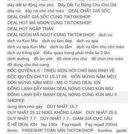
dây dắt tự động cho chó
Dây Dắt Tự Động Cho Chó Diil
dây rút
dây rút cho chó mèo
DEAL CHẤT GIÁ SỐC
DEAL CHẤT GIÁ SỐC CÙNG TIKTOKSHOP
DEAL HOT MÃ NGON CÙNG TIKTOKSHOP
DEAL HOT NGẬP TRÀN
DEAL NGON MÃ NGỌT CÙNG TIKTOKSHOP
dịch vụ
dịch vụ Kún Miu
dịch vụ làm đẹp
dịch vụ spa
dịch vụ spa Kún Miu
dịch vụ tắm
dịch vụ tắm cho chó mèo
dịch vụ trông gửi
Điều quan trọng phải nhắc lại 2 lần
dinh dưỡng
đồ ăn ướt
đồ chơi cho chó
đồ chơi cho mèo
đồ dùng cho thú cưng
ĐỘC QUYỀN 6.6 - TRIỆU MÓN HỜI CHỜ BẠN RINH VỀ
ĐỘC QUYỀN CHỈ TỪ 15-17.06
ĐÓN MỪNG NĂM MÈO
ĐÓN MỪNG NĂM MÈO - ME-O TUNG DEAL XỊN
ĐÔNG LẠNH ĐẨY MẠNH DEAL NÓNG CÙNG KÚN MIU
ĐÔNG LẠNH ĐẨY MẠNH DEAL NÓNG CÙNG KÚN MIU X
SHOPEE
dung dịch nhỏ gáy
DUY NHẤT 15.7
DUY NHẤT 25.12 ️️NOEL KHÔNG LẠNH
DUY NHẤT 25.6
DUY NHẤT 7.7
DUY NHẤT 7.7 - GIẢM GIÁ CỰC SÂU
Ê HỀ DEAL XỊN
fay 100x
Fay repell
Fay repell 200ml
fitmin
FREESHIP TOÀN SÀN TIKTOKSHOP
fronline
genki