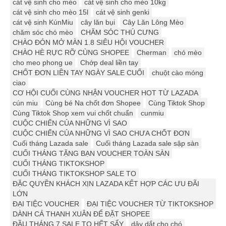
cát vệ sinh cho mèo
cát vệ sinh cho mèo 10kg
cát vệ sinh cho mèo 15l
cát vệ sinh genki
cát vệ sinh KúnMiu
cây lăn bụi
Cây Lăn Lông Mèo
chăm sóc chó mèo
CHĂM SÓC THÚ CƯNG
CHÀO ĐÓN MỞ MÀN 1.8 SIÊU HỘI VOUCHER
CHÀO HÈ RỰC RỠ CÙNG SHOPEE
Cherman
chó mèo
cho meo phong ue
Chớp deal liền tay
CHỐT ĐƠN LIỀN TAY NGÀY SALE CUỐI
chuột cào móng
ciao
CƠ HỘI CUỐI CÙNG NHẬN VOUCHER HOT TỪ LAZADA
cún miu
Cùng bé Na chốt đơn Shopee
Cùng Tiktok Shop
Cùng Tiktok Shop xem vui chốt chuẩn
cunmiu
CUỘC CHIẾN CỦA NHỮNG VÌ SAO
CUỘC CHIẾN CỦA NHỮNG VÌ SAO CHƯA CHỐT ĐƠN
Cuối tháng Lazada sale
Cuối tháng Lazada sale sập sàn
CUỐI THÁNG TẶNG BẠN VOUCHER TOÀN SÀN
CUỐI THÁNG TIKTOKSHOP
CUỐI THÁNG TIKTOKSHOP SALE TO
ĐẶC QUYỀN KHÁCH XỊN LAZADA KẾT HỢP CÁC ƯU ĐÃI
LỚN
ĐẠI TIỆC VOUCHER
ĐẠI TIỆC VOUCHER TỪ TIKTOKSHOP
DÀNH CẢ THANH XUÂN ĐỂ ĐẶT SHOPEE
ĐẦU THÁNG 7 SALE TO HẾT SẨY
dây dắt cho chó