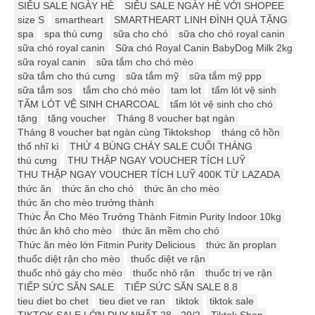
SIÊU SALE NGÀY HÈ
SIÊU SALE NGÀY HÈ VỚI SHOPEE
size S
smartheart
SMARTHEART LINH ĐÌNH QUÀ TẶNG
spa
spa thú cưng
sữa cho chó
sữa cho chó royal canin
sữa chó royal canin
Sữa chó Royal Canin BabyDog Milk 2kg
sữa royal canin
sữa tắm cho chó mèo
sữa tắm cho thú cưng
sữa tắm mỹ
sữa tắm mỹ ppp
sữa tắm sos
tắm cho chó mèo
tam lot
tấm lót vệ sinh
TẤM LÓT VỆ SINH CHARCOAL
tấm lót vệ sinh cho chó
tặng
tặng voucher
Tháng 8 voucher bạt ngàn
Tháng 8 voucher bạt ngàn cùng Tiktokshop
tháng cô hồn
thổ nhĩ kì
THỨ 4 BÙNG CHÁY SALE CUỐI THÁNG
thú cưng
THU THẬP NGAY VOUCHER TÍCH LUỸ
THU THẬP NGAY VOUCHER TÍCH LUỸ 400K TỪ LAZADA
thức ăn
thức ăn cho chó
thức ăn cho mèo
thức ăn cho mèo trưởng thành
Thức Ăn Cho Mèo Trưởng Thành Fitmin Purity Indoor 10kg
thức ăn khô cho mèo
thức ăn mềm cho chó
Thức ăn mèo lớn Fitmin Purity Delicious
thức ăn proplan
thuốc diệt rận cho mèo
thuốc diệt ve rận
thuốc nhỏ gáy cho mèo
thuốc nhỏ rận
thuốc trị ve rận
TIẾP SỨC SĂN SALE
TIẾP SỨC SĂN SALE 8.8
tieu diet bo chet
tieu diet ve ran
tiktok
tiktok sale