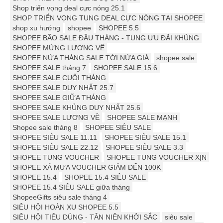
Shop triển vọng deal cực nóng 25.1
SHOP TRIỂN VỌNG TUNG DEAL CỰC NÓNG TẠI SHOPEE
shop xu hướng
shopee
SHOPEE 5.5
SHOPEE BÃO SALE ĐẦU THÁNG - TUNG ƯU ĐÃI KHỦNG
SHOPEE MỪNG LƯƠNG VỀ
SHOPEE NỬA THÁNG SALE TỚI NỬA GIÁ
shopee sale
SHOPEE SALE tháng 7
SHOPEE SALE 15.6
SHOPEE SALE CUỐI THÁNG
SHOPEE SALE DUY NHẤT 25.7
SHOPEE SALE GIỮA THÁNG
SHOPEE SALE KHỦNG DUY NHẤT 25.6
SHOPEE SALE LƯƠNG VỀ
SHOPEE SALE MẠNH
Shopee sale tháng 8
SHOPEE SIÊU SALE
SHOPEE SIÊU SALE 11.11
SHOPEE SIÊU SALE 15.1
SHOPEE SIÊU SALE 22.12
SHOPEE SIÊU SALE 3.3
SHOPEE TUNG VOUCHER
SHOPEE TUNG VOUCHER XỊN
SHOPEE XẢ MƯA VOUCHER GIẢM ĐẾN 100K
SHOPEE 15.4
SHOPEE 15.4 SIÊU SALE
SHOPEE 15.4 SIÊU SALE giữa tháng
ShopeeGifts siêu sale tháng 4
SIÊU HỘI HOÀN XU SHOPEE 5.5
SIÊU HỘI TIÊU DÙNG - TÂN NIÊN KHỞI SẮC
siêu sale