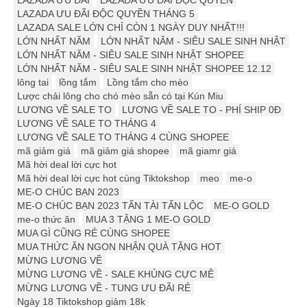
LAZADA ƯU ĐÃI
LAZADA ƯU ĐÃI ĐỘC QUYỀN
LAZADA ƯU ĐÃI ĐỘC QUYỀN THÁNG 5
LAZADA SALE LỚN CHỈ CÒN 1 NGÀY DUY NHẤT!!!
LỚN NHẤT NĂM
LỚN NHẤT NĂM - SIÊU SALE SINH NHẬT
LỚN NHẤT NĂM - SIÊU SALE SINH NHẬT SHOPEE
LỚN NHẤT NĂM - SIÊU SALE SINH NHẬT SHOPEE 12.12
lông tai
lồng tắm
Lồng tắm cho mèo
Lược chải lông cho chó mèo sẵn có tại Kún Miu
LƯƠNG VỀ SALE TO
LƯƠNG VỀ SALE TO - PHÍ SHIP 0Đ
LƯƠNG VỀ SALE TO THÁNG 4
LƯƠNG VỀ SALE TO THÁNG 4 CÙNG SHOPEE
mã giảm giá
mã giảm giá shopee
mã giamr giá
Mã hời deal lời cực hot
Mã hời deal lời cực hot cùng Tiktokshop
meo
me-o
ME-O CHÚC BẠN 2023
ME-O CHÚC BẠN 2023 TẤN TÀI TẤN LỘC
ME-O GOLD
me-o thức ăn
MUA 3 TẶNG 1 ME-O GOLD
MUA GÌ CŨNG RẺ CÙNG SHOPEE
MUA THỨC ĂN NGON NHẬN QUÀ TẶNG HOT
MỪNG LƯƠNG VỀ
MỪNG LƯƠNG VỀ - SALE KHỦNG CỰC MÊ
MỪNG LƯƠNG VỀ - TUNG ƯU ĐÃI RẺ
Ngày 18 Tiktokshop giảm 18k