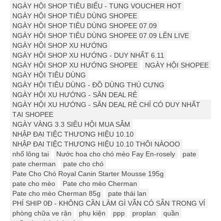
NGÀY HỘI SHOP TIÊU BIỂU - TUNG VOUCHER HOT
NGÀY HỘI SHOP TIÊU DÙNG SHOPEE
NGÀY HỘI SHOP TIÊU DÙNG SHOPEE 07.09
NGÀY HỘI SHOP TIÊU DÙNG SHOPEE 07.09 LÊN LIVE
NGÀY HỘI SHOP XU HƯỚNG
NGÀY HỘI SHOP XU HƯỚNG - DUY NHẤT 6.11
NGÀY HỘI SHOP XU HƯỚNG SHOPEE
NGÀY HỘI SHOPEE
NGÀY HỘI TIÊU DÙNG
NGÀY HỘI TIÊU DÙNG - ĐỒ DÙNG THÚ CƯNG
NGÀY HỘI XU HƯỚNG - SĂN DEAL RẺ
NGÀY HỘI XU HƯỚNG - SĂN DEAL RẺ CHỈ CÓ DUY NHẤT
TẠI SHOPEE
NGÀY VÀNG 3.3 SIÊU HỘI MUA SẮM
NHẬP ĐẠI TIỆC THƯƠNG HIỆU 10.10
NHẬP ĐẠI TIỆC THƯƠNG HIỆU 10.10 THÔI NÀOOO
nhổ lông tai
Nước hoa cho chó mèo Fay En-rosely
pate
pate cherman
pate cho chó
Pate Cho Chó Royal Canin Starter Mousse 195g
pate cho mèo
Pate cho mèo Cherman
Pate cho mèo Cherman 85g
pate thái lan
PHÍ SHIP 0Đ - KHÔNG CẦN LÀM GÌ VẪN CÓ SẴN TRONG VÍ
phòng chữa ve rận
phụ kiện
ppp
proplan
quần