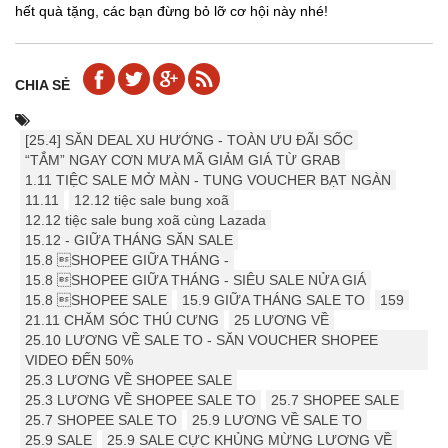
hết quà tặng, các bạn đừng bỏ lỡ cơ hội này nhé!
CHIA SẺ
[25.4] ️️SĂN DEAL XU HƯỚNG - TOÀN ƯU ĐÃI SỐC
“TẮM” NGAY CƠN MƯA MÃ GIẢM GIÁ TỪ GRAB
1.11 TIỆC SALE MỞ MÀN - TUNG VOUCHER BẠT NGÀN
11.11
12.12 tiệc sale bung xoã
12.12 tiệc sale bung xoã cùng Lazada
15.12 - GIỮA THÁNG SĂN SALE
15.8 SHOPEE GIỮA THÁNG -
15.8 SHOPEE GIỮA THÁNG - SIÊU SALE NỬA GIÁ
15.8 SHOPEE SALE
15.9 ️GIỮA THÁNG SALE TO
159
21.11 CHĂM SÓC THÚ CƯNG
25 LƯƠNG VỀ
25.10 LƯƠNG VỀ SALE TO - SĂN VOUCHER SHOPEE
VIDEO ĐẾN 50%
25.3 LƯƠNG VỀ SHOPEE SALE
25.3 LƯƠNG VỀ SHOPEE SALE TO
25.7 SHOPEE SALE
25.7 SHOPEE SALE TO
25.9 LƯƠNG VỀ SALE TO
25.9 SALE
25.9 SALE CỰC KHỦNG MỪNG LƯƠNG VỀ