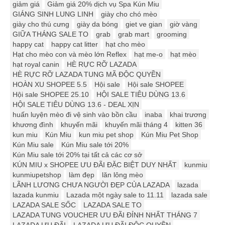
giảm giá
Giảm giá 20% dịch vụ Spa Kún Miu
GIÁNG SINH LUNG LINH
giày cho chó mèo
giày cho thú cưng
giày da bóng
giet ve gian
giờ vàng
GIỮA THÁNG SALE TO
grab
grab mart
grooming
happy cat
happy cat litter
hạt cho mèo
Hạt cho mèo con và mèo lớn Reflex
hạt me-o
hạt mèo
hạt royal canin
HÈ RỰC RỠ LAZADA
HÈ RỰC RỠ LAZADA TUNG MÃ ĐỘC QUYỀN
HOÀN XU SHOPEE 5.5
Hội sale
Hội sale SHOPEE
Hội sale SHOPEE 25.10
HỘI SALE TIÊU DÙNG 13.6
HỘI SALE TIÊU DÙNG 13.6 - DEAL XỊN
huấn luyện mèo đi vệ sinh vào bồn cầu
inaba
khai trương
khương đình
khuyến mãi
khuyến mãi tháng 4
kitten 36
kun miu
Kún Miu
kun miu pet shop
Kún Miu Pet Shop
Kún Miu sale
Kún Miu sale tới 20%
Kún Miu sale tới 20% tại tất cả các cơ sở
KÚN MIU x SHOPEE ƯU ĐÃI ĐẶC BIỆT DUY NHẤT
kunmiu
kunmiupetshop
làm đẹp
lăn lông mèo
LÃNH LƯƠNG CHƯA NGƯỜI ĐẸP CỦA LAZADA
lazada
lazada kunmiu
Lazada một ngày sale to 11.11
lazada sale
LAZADA SALE SỐC
LAZADA SALE TO
LAZADA TUNG VOUCHER ƯU ĐÃI ĐỈNH NHẤT THÁNG 7