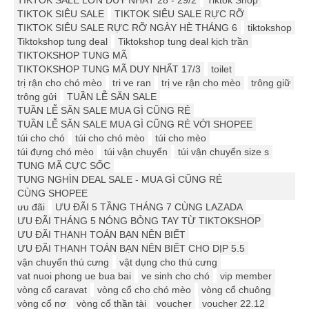
TIKTOK SALE LỚN DUY NHẤT 28 - 29/2
Tiktok Shop
TIKTOK SIÊU SALE
TIKTOK SIÊU SALE RỰC RỠ
TIKTOK SIÊU SALE RỰC RỠ NGÀY HÈ THÁNG 6
tiktokshop
Tiktokshop tung deal
Tiktokshop tung deal kịch trần
TIKTOKSHOP TUNG MÃ
TIKTOKSHOP TUNG MÃ DUY NHẤT 17/3
toilet
trị rận cho chó mèo
tri ve ran
trị ve rận cho mèo
trông giữ
trông gửi
TUẦN LỄ SĂN SALE
TUẦN LỄ SĂN SALE MUA GÌ CŨNG RẺ
TUẦN LỄ SĂN SALE MUA GÌ CŨNG RẺ VỚI SHOPEE
túi cho chó
túi cho chó mèo
túi cho mèo
túi đựng chó mèo
túi vận chuyển
túi vận chuyển size s
TUNG MÃ CỰC SỐC
TUNG NGHÌN DEAL SALE - MUA GÌ CŨNG RẺ
CÙNG SHOPEE
ưu đãi
ƯU ĐÃI 5 TẦNG THÁNG 7 CÙNG LAZADA
ƯU ĐÃI THÁNG 5 NÓNG BỎNG TAY TỪ TIKTOKSHOP
ƯU ĐÃI THANH TOÁN BẠN NÊN BIẾT
ƯU ĐÃI THANH TOÁN BẠN NÊN BIẾT CHO DỊP 5.5
vận chuyển thú cưng
vật dụng cho thú cưng
vat nuoi phong ue bua bai
ve sinh cho chó
vip member
vòng cổ caravat
vòng cổ cho chó mèo
vòng cổ chuông
vòng cổ nơ
vòng cổ thần tài
voucher
voucher 22.12