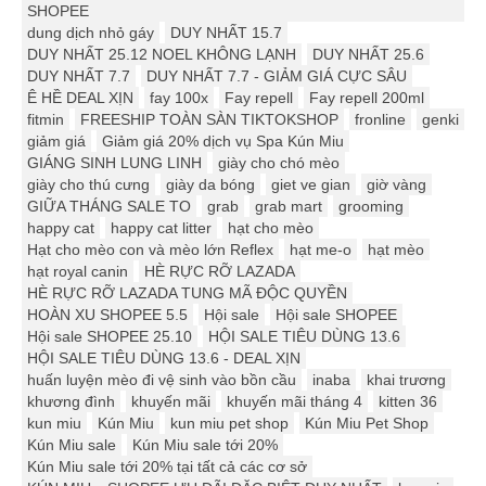
SHOPEE
dung dịch nhỏ gáy
DUY NHẤT 15.7
DUY NHẤT 25.12 ️️NOEL KHÔNG LẠNH
DUY NHẤT 25.6
DUY NHẤT 7.7
DUY NHẤT 7.7 - GIẢM GIÁ CỰC SÂU
Ê HỀ DEAL XỊN
fay 100x
Fay repell
Fay repell 200ml
fitmin
FREESHIP TOÀN SÀN TIKTOKSHOP
fronline
genki
giảm giá
Giảm giá 20% dịch vụ Spa Kún Miu
GIÁNG SINH LUNG LINH
giày cho chó mèo
giày cho thú cưng
giày da bóng
giet ve gian
giờ vàng
GIỮA THÁNG SALE TO
grab
grab mart
grooming
happy cat
happy cat litter
hạt cho mèo
Hạt cho mèo con và mèo lớn Reflex
hạt me-o
hạt mèo
hạt royal canin
HÈ RỰC RỠ LAZADA
HÈ RỰC RỠ LAZADA TUNG MÃ ĐỘC QUYỀN
HOÀN XU SHOPEE 5.5
Hội sale
Hội sale SHOPEE
Hội sale SHOPEE 25.10
HỘI SALE TIÊU DÙNG 13.6
HỘI SALE TIÊU DÙNG 13.6 - DEAL XỊN
huấn luyện mèo đi vệ sinh vào bồn cầu
inaba
khai trương
khương đình
khuyến mãi
khuyến mãi tháng 4
kitten 36
kun miu
Kún Miu
kun miu pet shop
Kún Miu Pet Shop
Kún Miu sale
Kún Miu sale tới 20%
Kún Miu sale tới 20% tại tất cả các cơ sở