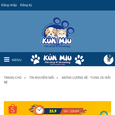
Đăng nhập
Đăng ký
0
MENU
TRANG CHỦ
TIN KHUYẾN MÃI
MỪNG LƯƠNG VỀ - TUNG ƯU ĐÃI
RẺ