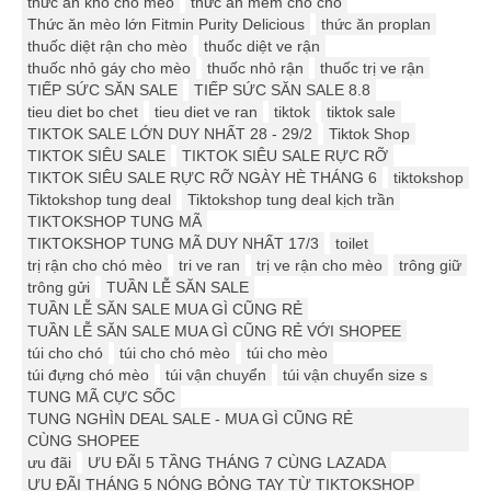
thức ăn khô cho mèo
thức ăn mềm cho chó
Thức ăn mèo lớn Fitmin Purity Delicious
thức ăn proplan
thuốc diệt rận cho mèo
thuốc diệt ve rận
thuốc nhỏ gáy cho mèo
thuốc nhỏ rận
thuốc trị ve rận
TIẾP SỨC SĂN SALE
TIẾP SỨC SĂN SALE 8.8
tieu diet bo chet
tieu diet ve ran
tiktok
tiktok sale
TIKTOK SALE LỚN DUY NHẤT 28 - 29/2
Tiktok Shop
TIKTOK SIÊU SALE
TIKTOK SIÊU SALE RỰC RỠ
TIKTOK SIÊU SALE RỰC RỠ NGÀY HÈ THÁNG 6
tiktokshop
Tiktokshop tung deal
Tiktokshop tung deal kịch trần
TIKTOKSHOP TUNG MÃ
TIKTOKSHOP TUNG MÃ DUY NHẤT 17/3
toilet
trị rận cho chó mèo
tri ve ran
trị ve rận cho mèo
trông giữ
trông gửi
TUẦN LỄ SĂN SALE
TUẦN LỄ SĂN SALE MUA GÌ CŨNG RẺ
TUẦN LỄ SĂN SALE MUA GÌ CŨNG RẺ VỚI SHOPEE
túi cho chó
túi cho chó mèo
túi cho mèo
túi đựng chó mèo
túi vận chuyển
túi vận chuyển size s
TUNG MÃ CỰC SỐC
TUNG NGHÌN DEAL SALE - MUA GÌ CŨNG RẺ
CÙNG SHOPEE
ưu đãi
ƯU ĐÃI 5 TẦNG THÁNG 7 CÙNG LAZADA
ƯU ĐÃI THÁNG 5 NÓNG BỎNG TAY TỪ TIKTOKSHOP