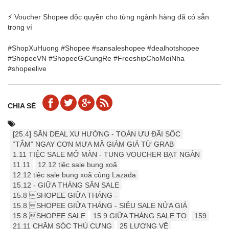
⚡ Voucher Shopee độc quyền cho từng ngành hàng đã có sẵn
trong ví
#ShopXuHuong #Shopee #sansaleshopee #dealhotshopee
#ShopeeVN #ShopeeGiCungRe #FreeshipChoMoiNha
#shopeelive
CHIA SẺ
[25.4] ️️SĂN DEAL XU HƯỚNG - TOÀN ƯU ĐÃI SỐC
“TẮM” NGAY CƠN MƯA MÃ GIẢM GIÁ TỪ GRAB
1.11 TIỆC SALE MỞ MÀN - TUNG VOUCHER BẠT NGÀN
11.11
12.12 tiệc sale bung xoã
12.12 tiệc sale bung xoã cùng Lazada
15.12 - GIỮA THÁNG SĂN SALE
15.8 SHOPEE GIỮA THÁNG -
15.8 SHOPEE GIỮA THÁNG - SIÊU SALE NỬA GIÁ
15.8 SHOPEE SALE
15.9 ️GIỮA THÁNG SALE TO
159
21.11 CHĂM SÓC THÚ CƯNG
25 LƯƠNG VỀ