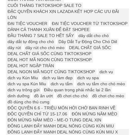
CUỐI THÁNG TIKTOKSHOP SALE TO
ĐẶC QUYỀN KHÁCH XỊN LAZADA KẾT HỢP CÁC ƯU ĐÃI
LỚN
ĐẠI TIỆC VOUCHER
ĐẠI TIỆC VOUCHER TỪ TIKTOKSHOP
DÀNH CẢ THANH XUÂN ĐỂ ĐẶT SHOPEE
ĐẦU THÁNG 7 SALE TO HẾT SẨY
dây dắt cho chó
dây dắt tự động cho chó
Dây Dắt Tự Động Cho Chó Diil
dây rút
dây rút cho chó mèo
DEAL CHẤT GIÁ SỐC
DEAL CHẤT GIÁ SỐC CÙNG TIKTOKSHOP
DEAL HOT MÃ NGON CÙNG TIKTOKSHOP
DEAL HOT NGẬP TRÀN
DEAL NGON MÃ NGỌT CÙNG TIKTOKSHOP
dịch vụ
dịch vụ Kún Miu
dịch vụ làm đẹp
dịch vụ spa
dịch vụ spa Kún Miu
dịch vụ tắm
dịch vụ tắm cho chó mèo
dịch vụ trông gửi
Điều quan trọng phải nhắc lại 2 lần
dinh dưỡng
đồ ăn ướt
đồ chơi cho chó
đồ chơi cho mèo
đồ dùng cho thú cưng
ĐỘC QUYỀN 6.6 - TRIỆU MÓN HỜI CHỜ BẠN RINH VỀ
ĐỘC QUYỀN CHỈ TỪ 15-17.06
ĐÓN MỪNG NĂM MÈO
ĐÓN MỪNG NĂM MÈO - ME-O TUNG DEAL XỊN
ĐÔNG LẠNH ĐẨY MẠNH DEAL NÓNG CÙNG KÚN MIU
ĐÔNG LẠNH ĐẨY MẠNH DEAL NÓNG CÙNG KÚN MIU X