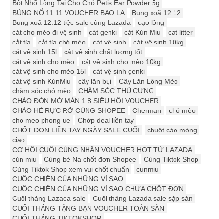
Bột Nhổ Lông Tai Cho Chó Petis Ear Powder 5g
BÙNG NỔ 11.11 VOUCHER BAO LA
Bung xoã 12.12
Bung xoã 12.12 tiệc sale cùng Lazada
cạo lông
cát cho mèo đi vệ sinh
cát genki
cát Kún Miu
cat litter
cắt tỉa
cắt tỉa chó mèo
cát vệ sinh
cát vệ sinh 10kg
cát vệ sinh 15l
cát vệ sinh chất lượng tốt
cát vệ sinh cho mèo
cát vệ sinh cho mèo 10kg
cát vệ sinh cho mèo 15l
cát vệ sinh genki
cát vệ sinh KúnMiu
cây lăn bụi
Cây Lăn Lông Mèo
chăm sóc chó mèo
CHĂM SÓC THÚ CƯNG
CHÀO ĐÓN MỞ MÀN 1.8 SIÊU HỘI VOUCHER
CHÀO HÈ RỰC RỠ CÙNG SHOPEE
Cherman
chó mèo
cho meo phong ue
Chớp deal liền tay
CHỐT ĐƠN LIỀN TAY NGÀY SALE CUỐI
chuột cào móng
ciao
CƠ HỘI CUỐI CÙNG NHẬN VOUCHER HOT TỪ LAZADA
cún miu
Cùng bé Na chốt đơn Shopee
Cùng Tiktok Shop
Cùng Tiktok Shop xem vui chốt chuẩn
cunmiu
CUỘC CHIẾN CỦA NHỮNG VÌ SAO
CUỘC CHIẾN CỦA NHỮNG VÌ SAO CHƯA CHỐT ĐƠN
Cuối tháng Lazada sale
Cuối tháng Lazada sale sập sàn
CUỐI THÁNG TẶNG BẠN VOUCHER TOÀN SÀN
CUỐI THÁNG TIKTOKSHOP