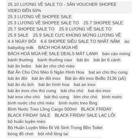
25.10 LƯƠNG VỀ SALE TO - SĂN VOUCHER SHOPEE
VIDEO ĐẾN 50%
25.3 LƯƠNG VỀ SHOPEE SALE
25.3 LƯƠNG VỀ SHOPEE SALE TO
25.7 SHOPEE SALE
25.7 SHOPEE SALE TO
25.9 LƯƠNG VỀ SALE TO
25.9 SALE
25.9 SALE CỰC KHỦNG MỪNG LƯƠNG VỀ
4.4 NGÀY ĐÔI
6.6 SHOPEE SIÊU SALE TO NHẤT NĂM
áo
babydog milk
BÁCH HOÁ MÙA HÈ
BÁCH HOÁ MÙA HÈ SALE DEALS MÁT LẠNH
bàn cào móng
bánh thưởng
bánh thưởng ciao
bát ăn
bát ăn 6 cánh
bát ăn bobo
bát ăn cho chó mèo
Bát Ăn Cho Chó Mèo 6 Ngăn Hình Hoa
bat an cho thu cung
bát ăn đôi
bát ăn đôi inox
Bát ăn đôi inox BoBo 3136 (a5)
bát ăn du lịch
bát ăn hình hoa
bat an inox
bát ăn inox cho thú cưng
bát cho chó
bat doi inox
bát inox cho chó
bát thú cưng
bỉm cho chó
bình nước
bình nước cho chó mèo
bình nước treo lồng
Bình Nước Treo Lồng Cargo 500ml
BLACK FRIDAY
BLACK FRIDAY SALE
BLACK FRIDAY SALE LẠC LỐI
bộ huấn luyện mèo
Bộ Huấn Luyện Mèo Đi Vệ Sinh Trong Bồn Toilet
bóng đồ chơi
bột nhổ lông tai