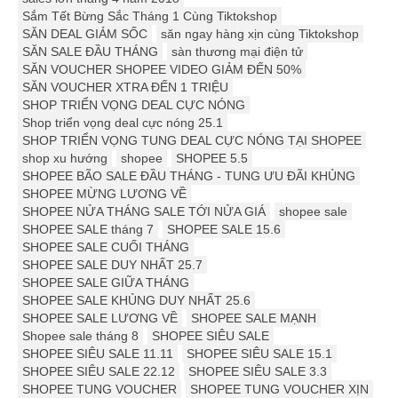
Sắm Tết Bừng Sắc Tháng 1 Cùng Tiktokshop
SĂN DEAL GIẢM SỐC
săn ngay hàng xịn cùng Tiktokshop
SĂN SALE ĐẦU THÁNG
sàn thương mại điện tử
SĂN VOUCHER SHOPEE VIDEO GIẢM ĐẾN 50%
SĂN VOUCHER XTRA ĐẾN 1 TRIỆU
SHOP TRIỂN VỌNG DEAL CỰC NÓNG
Shop triển vọng deal cực nóng 25.1
SHOP TRIỂN VỌNG TUNG DEAL CỰC NÓNG TẠI SHOPEE
shop xu hướng
shopee
SHOPEE 5.5
SHOPEE BÃO SALE ĐẦU THÁNG - TUNG ƯU ĐÃI KHỦNG
SHOPEE MỪNG LƯƠNG VỀ
SHOPEE NỬA THÁNG SALE TỚI NỬA GIÁ
shopee sale
SHOPEE SALE tháng 7
SHOPEE SALE 15.6
SHOPEE SALE CUỐI THÁNG
SHOPEE SALE DUY NHẤT 25.7
SHOPEE SALE GIỮA THÁNG
SHOPEE SALE KHỦNG DUY NHẤT 25.6
SHOPEE SALE LƯƠNG VỀ
SHOPEE SALE MẠNH
Shopee sale tháng 8
SHOPEE SIÊU SALE
SHOPEE SIÊU SALE 11.11
SHOPEE SIÊU SALE 15.1
SHOPEE SIÊU SALE 22.12
SHOPEE SIÊU SALE 3.3
SHOPEE TUNG VOUCHER
SHOPEE TUNG VOUCHER XỊN