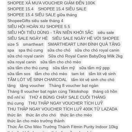
SHOPEE XẢ MƯA VOUCHER GIẢM ĐẾN 100K
SHOPEE 15.4
SHOPEE 15.4 SIÊU SALE
SHOPEE 15.4 SIÊU SALE giữa tháng
ShopeeGifts siêu sale tháng 4
SIÊU HỘI HOÀN XU SHOPEE 5.5
SIÊU HỘI TIÊU DÙNG - TÂN NIÊN KHỞI SẮC
siêu sale
SIÊU SALE NGÀY HÈ
SIÊU SALE NGÀY HÈ VỚI SHOPEE
size S
smartheart
SMARTHEART LINH ĐÌNH QUÀ TẶNG
spa
spa thú cưng
sữa cho chó
sữa cho chó royal canin
sữa chó royal canin
Sữa chó Royal Canin BabyDog Milk 2kg
sữa royal canin
sữa tắm cho chó mèo
sữa tắm cho thú cưng
sữa tắm mỹ
sữa tắm mỹ ppp
sữa tắm sos
tắm cho chó mèo
tam lot
tấm lót vệ sinh
TẤM LÓT VỆ SINH CHARCOAL
tấm lót vệ sinh cho chó
tặng
tặng voucher
Tháng 8 voucher bạt ngàn
Tháng 8 voucher bạt ngàn cùng Tiktokshop
tháng cô hồn
thổ nhĩ kì
THỨ 4 BÙNG CHÁY SALE CUỐI THÁNG
thú cưng
THU THẬP NGAY VOUCHER TÍCH LUỸ
THU THẬP NGAY VOUCHER TÍCH LUỸ 400K TỪ LAZADA
thức ăn
thức ăn cho chó
thức ăn cho mèo
thức ăn cho mèo trưởng thành
Thức Ăn Cho Mèo Trưởng Thành Fitmin Purity Indoor 10kg