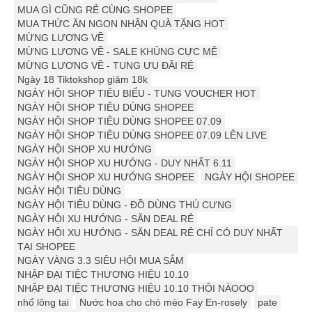
MUA GÌ CŨNG RẺ CÙNG SHOPEE
MUA THỨC ĂN NGON NHẬN QUÀ TẶNG HOT
MỪNG LƯƠNG VỀ
MỪNG LƯƠNG VỀ - SALE KHỦNG CỰC MÊ
MỪNG LƯƠNG VỀ - TUNG ƯU ĐÃI RẺ
Ngày 18 Tiktokshop giảm 18k
NGÀY HỘI SHOP TIÊU BIỂU - TUNG VOUCHER HOT
NGÀY HỘI SHOP TIÊU DÙNG SHOPEE
NGÀY HỘI SHOP TIÊU DÙNG SHOPEE 07.09
NGÀY HỘI SHOP TIÊU DÙNG SHOPEE 07.09 LÊN LIVE
NGÀY HỘI SHOP XU HƯỚNG
NGÀY HỘI SHOP XU HƯỚNG - DUY NHẤT 6.11
NGÀY HỘI SHOP XU HƯỚNG SHOPEE
NGÀY HỘI SHOPEE
NGÀY HỘI TIÊU DÙNG
NGÀY HỘI TIÊU DÙNG - ĐỒ DÙNG THÚ CƯNG
NGÀY HỘI XU HƯỚNG - SĂN DEAL RẺ
NGÀY HỘI XU HƯỚNG - SĂN DEAL RẺ CHỈ CÓ DUY NHẤT
TẠI SHOPEE
NGÀY VÀNG 3.3 SIÊU HỘI MUA SẮM
NHẬP ĐẠI TIỆC THƯƠNG HIỆU 10.10
NHẬP ĐẠI TIỆC THƯƠNG HIỆU 10.10 THÔI NÀOOO
nhổ lông tai
Nước hoa cho chó mèo Fay En-rosely
pate