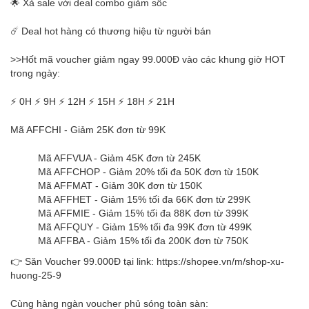
🌟 Xả sale với deal combo giảm sốc
☄️ Deal hot hàng có thương hiệu từ người bán
>>Hốt mã voucher giảm ngay 99.000Đ vào các khung giờ HOT
trong ngày:
⚡ 0H ⚡ 9H ⚡ 12H ⚡ 15H ⚡ 18H ⚡ 21H
Mã AFFCHI - Giảm 25K đơn từ 99K
Mã AFFVUA - Giảm 45K đơn từ 245K
Mã AFFCHOP - Giảm 20% tối đa 50K đơn từ 150K
Mã AFFMAT - Giảm 30K đơn từ 150K
Mã AFFHET - Giảm 15% tối đa 66K đơn từ 299K
Mã AFFMIE - Giảm 15% tối đa 88K đơn từ 399K
Mã AFFQUY - Giảm 15% tối đa 99K đơn từ 499K
Mã AFFBA - Giảm 15% tối đa 200K đơn từ 750K
👉 Săn Voucher 99.000Đ tại link: https://shopee.vn/m/shop-xu-
huong-25-9
Cùng hàng ngàn voucher phủ sóng toàn sàn: