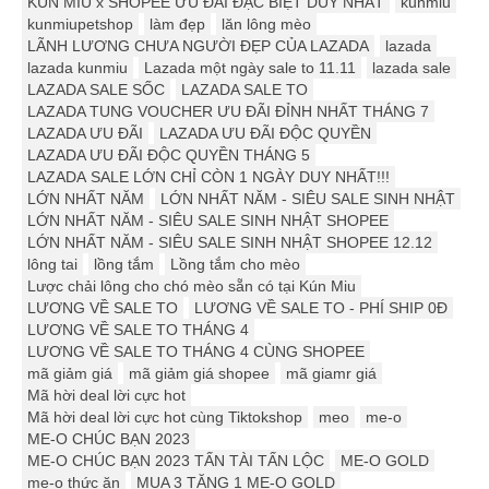
KÚN MIU x SHOPEE ƯU ĐÃI ĐẶC BIỆT DUY NHẤT
kunmiu
kunmiupetshop
làm đẹp
lăn lông mèo
LÃNH LƯƠNG CHƯA NGƯỜI ĐẸP CỦA LAZADA
lazada
lazada kunmiu
Lazada một ngày sale to 11.11
lazada sale
LAZADA SALE SỐC
LAZADA SALE TO
LAZADA TUNG VOUCHER ƯU ĐÃI ĐỈNH NHẤT THÁNG 7
LAZADA ƯU ĐÃI
LAZADA ƯU ĐÃI ĐỘC QUYỀN
LAZADA ƯU ĐÃI ĐỘC QUYỀN THÁNG 5
LAZADA SALE LỚN CHỈ CÒN 1 NGÀY DUY NHẤT!!!
LỚN NHẤT NĂM
LỚN NHẤT NĂM - SIÊU SALE SINH NHẬT
LỚN NHẤT NĂM - SIÊU SALE SINH NHẬT SHOPEE
LỚN NHẤT NĂM - SIÊU SALE SINH NHẬT SHOPEE 12.12
lông tai
lồng tắm
Lồng tắm cho mèo
Lược chải lông cho chó mèo sẵn có tại Kún Miu
LƯƠNG VỀ SALE TO
LƯƠNG VỀ SALE TO - PHÍ SHIP 0Đ
LƯƠNG VỀ SALE TO THÁNG 4
LƯƠNG VỀ SALE TO THÁNG 4 CÙNG SHOPEE
mã giảm giá
mã giảm giá shopee
mã giamr giá
Mã hời deal lời cực hot
Mã hời deal lời cực hot cùng Tiktokshop
meo
me-o
ME-O CHÚC BẠN 2023
ME-O CHÚC BẠN 2023 TẤN TÀI TẤN LỘC
ME-O GOLD
me-o thức ăn
MUA 3 TẶNG 1 ME-O GOLD