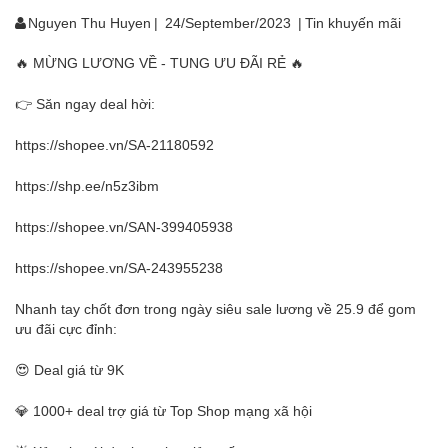
Nguyen Thu Huyen
|
24/September/2023
|
Tin khuyến mãi
🔥 MỪNG LƯƠNG VỀ - TUNG ƯU ĐÃI RẺ 🔥
👉 Săn ngay deal hời:
https://shopee.vn/SA-21180592
https://shp.ee/n5z3ibm
https://shopee.vn/SAN-399405938
https://shopee.vn/SA-243955238
Nhanh tay chốt đơn trong ngày siêu sale lương về 25.9 để gom
ưu đãi cực đỉnh:
😍 Deal giá từ 9K
💎 1000+ deal trợ giá từ Top Shop mạng xã hội