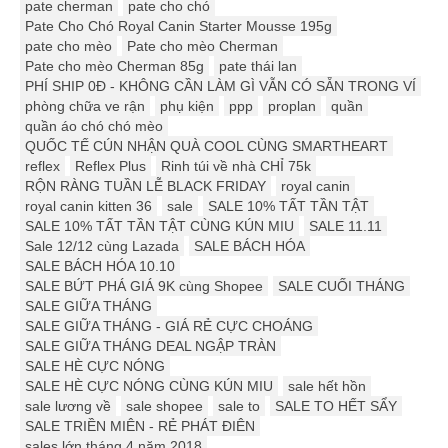
pate cherman
pate cho chó
Pate Cho Chó Royal Canin Starter Mousse 195g
pate cho mèo
Pate cho mèo Cherman
Pate cho mèo Cherman 85g
pate thái lan
PHÍ SHIP 0Đ - KHÔNG CẦN LÀM GÌ VẪN CÓ SẴN TRONG VÍ
phòng chữa ve rận
phụ kiện
ppp
proplan
quần
quần áo chó chó mèo
QUỐC TẾ CÚN NHẬN QUÀ COOL CÙNG SMARTHEART
reflex
Reflex Plus
Rinh túi về nhà CHỈ 75k
RỘN RÀNG TUẦN LỄ BLACK FRIDAY
royal canin
royal canin kitten 36
sale
SALE 10% TẤT TẦN TẬT
SALE 10% TẤT TẦN TẬT CÙNG KÚN MIU
SALE 11.11
Sale 12/12 cùng Lazada
SALE BÁCH HÓA
SALE BÁCH HÓA 10.10
SALE BỨT PHÁ GIÁ 9K cùng Shopee
SALE CUỐI THÁNG
SALE GIỮA THÁNG
SALE GIỮA THÁNG - GIÁ RẺ CỰC CHOÁNG
SALE GIỮA THÁNG DEAL NGẬP TRÀN
SALE HÈ CỰC NÓNG
SALE HÈ CỰC NÓNG CÙNG KÚN MIU
sale hết hồn
sale lương về
sale shopee
sale to
SALE TO HẾT SẨY
SALE TRIỀN MIÊN - RẺ PHÁT ĐIÊN
sales lớn tháng 4 năm 2018