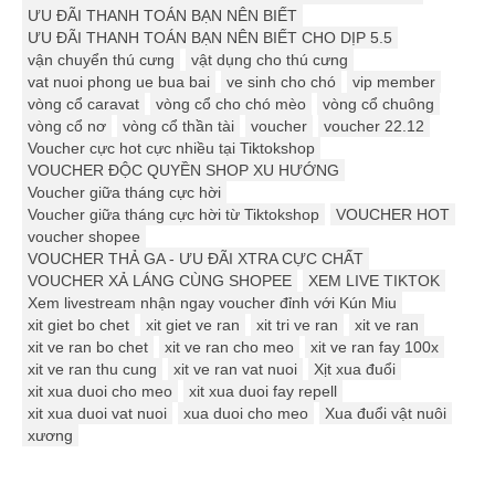
ƯU ĐÃI THANH TOÁN BẠN NÊN BIẾT
ƯU ĐÃI THANH TOÁN BẠN NÊN BIẾT CHO DỊP 5.5
vận chuyển thú cưng
vật dụng cho thú cưng
vat nuoi phong ue bua bai
ve sinh cho chó
vip member
vòng cổ caravat
vòng cổ cho chó mèo
vòng cổ chuông
vòng cổ nơ
vòng cổ thần tài
voucher
voucher 22.12
Voucher cực hot cực nhiều tại Tiktokshop
VOUCHER ĐỘC QUYỀN SHOP XU HƯỚNG
Voucher giữa tháng cực hời
Voucher giữa tháng cực hời từ Tiktokshop
VOUCHER HOT
voucher shopee
VOUCHER THẢ GA - ƯU ĐÃI XTRA CỰC CHẤT
VOUCHER XẢ LÁNG CÙNG SHOPEE
XEM LIVE TIKTOK
Xem livestream nhận ngay voucher đỉnh với Kún Miu
xit giet bo chet
xit giet ve ran
xit tri ve ran
xit ve ran
xit ve ran bo chet
xit ve ran cho meo
xit ve ran fay 100x
xit ve ran thu cung
xit ve ran vat nuoi
Xịt xua đuổi
xit xua duoi cho meo
xit xua duoi fay repell
xit xua duoi vat nuoi
xua duoi cho meo
Xua đuổi vật nuôi
xương