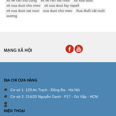
xit ve ran thu cung
xit ve ran vat nuoi
Xịt xua đuổi
xit xua duoi cho meo
xit xua duoi fay repell
xit xua duoi vat nuoi
xua duoi cho meo
Xua đuổi vật nuôi
xương
MẠNG XÃ HỘI
ĐỊA CHỈ CỬA HÀNG
Cơ sở 1: 129 An Trạch - Đống Đa - Hà Nội
Cơ sở 2: 214/20 Nguyễn Oanh - P17 - Gò Vấp - HCM
ĐIỆN THOẠI