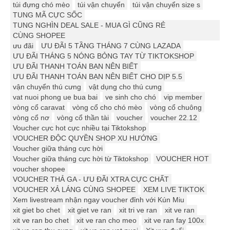
túi đựng chó mèo
túi vận chuyển
túi vận chuyển size s
TUNG MÃ CỰC SỐC
TUNG NGHÌN DEAL SALE - MUA GÌ CŨNG RẺ
CÙNG SHOPEE
ưu đãi
ƯU ĐÃI 5 TẦNG THÁNG 7 CÙNG LAZADA
ƯU ĐÃI THÁNG 5 NÓNG BỎNG TAY TỪ TIKTOKSHOP
ƯU ĐÃI THANH TOÁN BẠN NÊN BIẾT
ƯU ĐÃI THANH TOÁN BẠN NÊN BIẾT CHO DỊP 5.5
vận chuyển thú cưng
vật dụng cho thú cưng
vat nuoi phong ue bua bai
ve sinh cho chó
vip member
vòng cổ caravat
vòng cổ cho chó mèo
vòng cổ chuông
vòng cổ nơ
vòng cổ thần tài
voucher
voucher 22.12
Voucher cực hot cực nhiều tại Tiktokshop
VOUCHER ĐỘC QUYỀN SHOP XU HƯỚNG
Voucher giữa tháng cực hời
Voucher giữa tháng cực hời từ Tiktokshop
VOUCHER HOT
voucher shopee
VOUCHER THẢ GA - ƯU ĐÃI XTRA CỰC CHẤT
VOUCHER XẢ LÁNG CÙNG SHOPEE
XEM LIVE TIKTOK
Xem livestream nhận ngay voucher đỉnh với Kún Miu
xit giet bo chet
xit giet ve ran
xit tri ve ran
xit ve ran
xit ve ran bo chet
xit ve ran cho meo
xit ve ran fay 100x