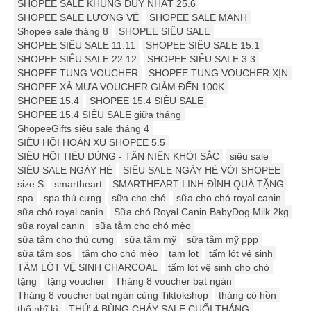
SHOPEE SALE KHỦNG DUY NHẤT 25.6
SHOPEE SALE LƯƠNG VỀ
SHOPEE SALE MẠNH
Shopee sale tháng 8
SHOPEE SIÊU SALE
SHOPEE SIÊU SALE 11.11
SHOPEE SIÊU SALE 15.1
SHOPEE SIÊU SALE 22.12
SHOPEE SIÊU SALE 3.3
SHOPEE TUNG VOUCHER
SHOPEE TUNG VOUCHER XỊN
SHOPEE XẢ MƯA VOUCHER GIẢM ĐẾN 100K
SHOPEE 15.4
SHOPEE 15.4 SIÊU SALE
SHOPEE 15.4 SIÊU SALE giữa tháng
ShopeeGifts siêu sale tháng 4
SIÊU HỘI HOÀN XU SHOPEE 5.5
SIÊU HỘI TIÊU DÙNG - TÂN NIÊN KHỞI SẮC
siêu sale
SIÊU SALE NGÀY HÈ
SIÊU SALE NGÀY HÈ VỚI SHOPEE
size S
smartheart
SMARTHEART LINH ĐÌNH QUÀ TẶNG
spa
spa thú cưng
sữa cho chó
sữa cho chó royal canin
sữa chó royal canin
Sữa chó Royal Canin BabyDog Milk 2kg
sữa royal canin
sữa tắm cho chó mèo
sữa tắm cho thú cưng
sữa tắm mỹ
sữa tắm mỹ ppp
sữa tắm sos
tắm cho chó mèo
tam lot
tấm lót vệ sinh
TẤM LÓT VỆ SINH CHARCOAL
tấm lót vệ sinh cho chó
tặng
tặng voucher
Tháng 8 voucher bạt ngàn
Tháng 8 voucher bạt ngàn cùng Tiktokshop
tháng cô hồn
thổ nhĩ kì
THỨ 4 BÙNG CHÁY SALE CUỐI THÁNG