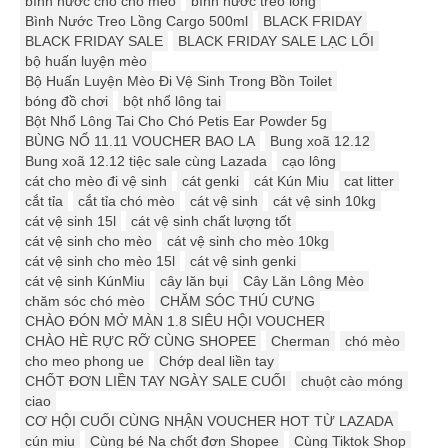
bình nước cho chó mèo
bình nước treo lồng
Bình Nước Treo Lồng Cargo 500ml
BLACK FRIDAY
BLACK FRIDAY SALE
BLACK FRIDAY SALE LẠC LỐI
bộ huấn luyện mèo
Bộ Huấn Luyện Mèo Đi Vệ Sinh Trong Bồn Toilet
bóng đồ chơi
bột nhổ lông tai
Bột Nhổ Lông Tai Cho Chó Petis Ear Powder 5g
BÙNG NỔ 11.11 VOUCHER BAO LA
Bung xoã 12.12
Bung xoã 12.12 tiệc sale cùng Lazada
cạo lông
cát cho mèo đi vệ sinh
cát genki
cát Kún Miu
cat litter
cắt tỉa
cắt tỉa chó mèo
cát vệ sinh
cát vệ sinh 10kg
cát vệ sinh 15l
cát vệ sinh chất lượng tốt
cát vệ sinh cho mèo
cát vệ sinh cho mèo 10kg
cát vệ sinh cho mèo 15l
cát vệ sinh genki
cát vệ sinh KúnMiu
cây lăn bụi
Cây Lăn Lông Mèo
chăm sóc chó mèo
CHĂM SÓC THÚ CƯNG
CHÀO ĐÓN MỞ MÀN 1.8 SIÊU HỘI VOUCHER
CHÀO HÈ RỰC RỠ CÙNG SHOPEE
Cherman
chó mèo
cho meo phong ue
Chớp deal liền tay
CHỐT ĐƠN LIỀN TAY NGÀY SALE CUỐI
chuột cào móng
ciao
CƠ HỘI CUỐI CÙNG NHẬN VOUCHER HOT TỪ LAZADA
cún miu
Cùng bé Na chốt đơn Shopee
Cùng Tiktok Shop