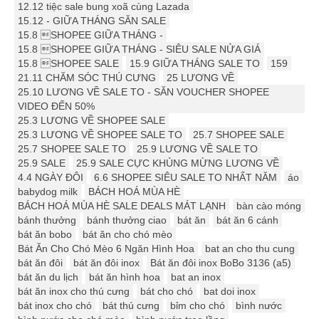
12.12 tiệc sale bung xoã cùng Lazada
15.12 - GIỮA THÁNG SĂN SALE
15.8 SHOPEE GIỮA THÁNG -
15.8 SHOPEE GIỮA THÁNG - SIÊU SALE NỬA GIÁ
15.8 SHOPEE SALE
15.9 ️GIỮA THÁNG SALE TO
159
21.11 CHĂM SÓC THÚ CƯNG
25 LƯƠNG VỀ
25.10 LƯƠNG VỀ SALE TO - SĂN VOUCHER SHOPEE
VIDEO ĐẾN 50%
25.3 LƯƠNG VỀ SHOPEE SALE
25.3 LƯƠNG VỀ SHOPEE SALE TO
25.7 SHOPEE SALE
25.7 SHOPEE SALE TO
25.9 LƯƠNG VỀ SALE TO
25.9 SALE
25.9 SALE CỰC KHỦNG MỪNG LƯƠNG VỀ
4.4 NGÀY ĐÔI
6.6 SHOPEE SIÊU SALE TO NHẤT NĂM
áo
babydog milk
BÁCH HOÁ MÙA HÈ
BÁCH HOÁ MÙA HÈ SALE DEALS MÁT LẠNH
bàn cào móng
bánh thưởng
bánh thưởng ciao
bát ăn
bát ăn 6 cánh
bát ăn bobo
bát ăn cho chó mèo
Bát Ăn Cho Chó Mèo 6 Ngăn Hình Hoa
bat an cho thu cung
bát ăn đôi
bát ăn đôi inox
Bát ăn đôi inox BoBo 3136 (a5)
bát ăn du lịch
bát ăn hình hoa
bat an inox
bát ăn inox cho thú cưng
bát cho chó
bat doi inox
bát inox cho chó
bát thú cưng
bỉm cho chó
bình nước