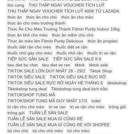
thú cưng
THU THẬP NGAY VOUCHER TÍCH LUỸ
THU THẬP NGAY VOUCHER TÍCH LUỸ 400K TỪ LAZADA
thức ăn
thức ăn cho chó
thức ăn cho mèo
thức ăn cho mèo trưởng thành
Thức Ăn Cho Mèo Trưởng Thành Fitmin Purity Indoor 10kg
thức ăn khô cho mèo
thức ăn mềm cho chó
Thức ăn mèo lớn Fitmin Purity Delicious
thức ăn proplan
thuốc diệt rận cho mèo
thuốc diệt ve rận
thuốc nhỏ gáy cho mèo
thuốc nhỏ rận
thuốc trị ve rận
TIẾP SỨC SĂN SALE
TIẾP SỨC SĂN SALE 8.8
tieu diet bo chet
tieu diet ve ran
tiktok
tiktok sale
TIKTOK SALE LỚN DUY NHẤT 28 - 29/2
Tiktok Shop
TIKTOK SIÊU SALE
TIKTOK SIÊU SALE RỰC RỠ
TIKTOK SIÊU SALE RỰC RỠ NGÀY HÈ THÁNG 6
tiktokshop
Tiktokshop tung deal
Tiktokshop tung deal kịch trần
TIKTOKSHOP TUNG MÃ
TIKTOKSHOP TUNG MÃ DUY NHẤT 17/3
toilet
trị rận cho chó mèo
tri ve ran
trị ve rận cho mèo
trông giữ
trông gửi
TUẦN LỄ SĂN SALE
TUẦN LỄ SĂN SALE MUA GÌ CŨNG RẺ
TUẦN LỄ SĂN SALE MUA GÌ CŨNG RẺ VỚI SHOPEE
túi cho chó
túi cho chó mèo
túi cho mèo