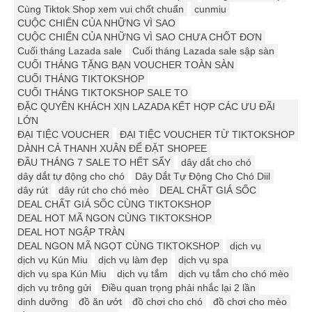
Cùng Tiktok Shop xem vui chốt chuẩn
cunmiu
CUỘC CHIẾN CỦA NHỮNG VÌ SAO
CUỘC CHIẾN CỦA NHỮNG VÌ SAO CHƯA CHỐT ĐƠN
Cuối tháng Lazada sale
Cuối tháng Lazada sale sập sàn
CUỐI THÁNG TẶNG BẠN VOUCHER TOÀN SÀN
CUỐI THÁNG TIKTOKSHOP
CUỐI THÁNG TIKTOKSHOP SALE TO
ĐẶC QUYỀN KHÁCH XỊN LAZADA KẾT HỢP CÁC ƯU ĐÃI
LỚN
ĐẠI TIỆC VOUCHER
ĐẠI TIỆC VOUCHER TỪ TIKTOKSHOP
DÀNH CẢ THANH XUÂN ĐỂ ĐẶT SHOPEE
ĐẦU THÁNG 7 SALE TO HẾT SẨY
dây dắt cho chó
dây dắt tự động cho chó
Dây Dắt Tự Động Cho Chó Diil
dây rút
dây rút cho chó mèo
DEAL CHẤT GIÁ SỐC
DEAL CHẤT GIÁ SỐC CÙNG TIKTOKSHOP
DEAL HOT MÃ NGON CÙNG TIKTOKSHOP
DEAL HOT NGẬP TRÀN
DEAL NGON MÃ NGỌT CÙNG TIKTOKSHOP
dịch vụ
dịch vụ Kún Miu
dịch vụ làm đẹp
dịch vụ spa
dịch vụ spa Kún Miu
dịch vụ tắm
dịch vụ tắm cho chó mèo
dịch vụ trông gửi
Điều quan trọng phải nhắc lại 2 lần
dinh dưỡng
đồ ăn ướt
đồ chơi cho chó
đồ chơi cho mèo