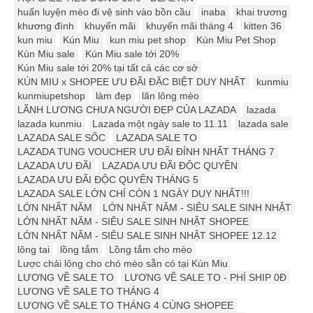
huấn luyện mèo đi vệ sinh vào bồn cầu
inaba
khai trương
khương đình
khuyến mãi
khuyến mãi tháng 4
kitten 36
kun miu
Kún Miu
kun miu pet shop
Kún Miu Pet Shop
Kún Miu sale
Kún Miu sale tới 20%
Kún Miu sale tới 20% tại tất cả các cơ sở
KÚN MIU x SHOPEE ƯU ĐÃI ĐẶC BIỆT DUY NHẤT
kunmiu
kunmiupetshop
làm đẹp
lăn lông mèo
LÃNH LƯƠNG CHƯA NGƯỜI ĐẸP CỦA LAZADA
lazada
lazada kunmiu
Lazada một ngày sale to 11.11
lazada sale
LAZADA SALE SỐC
LAZADA SALE TO
LAZADA TUNG VOUCHER ƯU ĐÃI ĐỈNH NHẤT THÁNG 7
LAZADA ƯU ĐÃI
LAZADA ƯU ĐÃI ĐỘC QUYỀN
LAZADA ƯU ĐÃI ĐỘC QUYỀN THÁNG 5
LAZADA SALE LỚN CHỈ CÒN 1 NGÀY DUY NHẤT!!!
LỚN NHẤT NĂM
LỚN NHẤT NĂM - SIÊU SALE SINH NHẬT
LỚN NHẤT NĂM - SIÊU SALE SINH NHẬT SHOPEE
LỚN NHẤT NĂM - SIÊU SALE SINH NHẬT SHOPEE 12.12
lông tai
lồng tắm
Lồng tắm cho mèo
Lược chải lông cho chó mèo sẵn có tại Kún Miu
LƯƠNG VỀ SALE TO
LƯƠNG VỀ SALE TO - PHÍ SHIP 0Đ
LƯƠNG VỀ SALE TO THÁNG 4
LƯƠNG VỀ SALE TO THÁNG 4 CÙNG SHOPEE