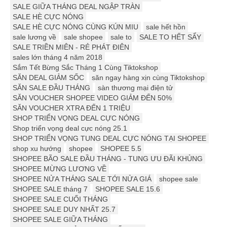
SALE GIỮA THÁNG DEAL NGẬP TRÀN
SALE HÈ CỰC NÓNG
SALE HÈ CỰC NÓNG CÙNG KÚN MIU
sale hết hồn
sale lương về
sale shopee
sale to
SALE TO HẾT SẨY
SALE TRIỀN MIÊN - RẺ PHÁT ĐIÊN
sales lớn tháng 4 năm 2018
Sắm Tết Bừng Sắc Tháng 1 Cùng Tiktokshop
SĂN DEAL GIẢM SỐC
săn ngay hàng xịn cùng Tiktokshop
SĂN SALE ĐẦU THÁNG
sàn thương mại điện tử
SĂN VOUCHER SHOPEE VIDEO GIẢM ĐẾN 50%
SĂN VOUCHER XTRA ĐẾN 1 TRIỆU
SHOP TRIỂN VỌNG DEAL CỰC NÓNG
Shop triển vọng deal cực nóng 25.1
SHOP TRIỂN VỌNG TUNG DEAL CỰC NÓNG TẠI SHOPEE
shop xu hướng
shopee
SHOPEE 5.5
SHOPEE BÃO SALE ĐẦU THÁNG - TUNG ƯU ĐÃI KHỦNG
SHOPEE MỪNG LƯƠNG VỀ
SHOPEE NỬA THÁNG SALE TỚI NỬA GIÁ
shopee sale
SHOPEE SALE tháng 7
SHOPEE SALE 15.6
SHOPEE SALE CUỐI THÁNG
SHOPEE SALE DUY NHẤT 25.7
SHOPEE SALE GIỮA THÁNG