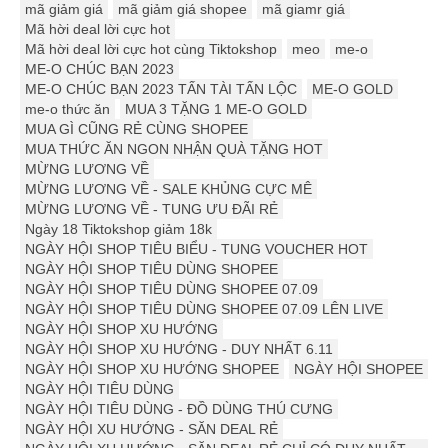
mã giảm giá
mã giảm giá shopee
mã giamr giá
Mã hời deal lời cực hot
Mã hời deal lời cực hot cùng Tiktokshop
meo
me-o
ME-O CHÚC BẠN 2023
ME-O CHÚC BẠN 2023 TẤN TÀI TẤN LỘC
ME-O GOLD
me-o thức ăn
MUA 3 TẶNG 1 ME-O GOLD
MUA GÌ CŨNG RẺ CÙNG SHOPEE
MUA THỨC ĂN NGON NHẬN QUÀ TẶNG HOT
MỪNG LƯƠNG VỀ
MỪNG LƯƠNG VỀ - SALE KHỦNG CỰC MÊ
MỪNG LƯƠNG VỀ - TUNG ƯU ĐÃI RẺ
Ngày 18 Tiktokshop giảm 18k
NGÀY HỘI SHOP TIÊU BIỂU - TUNG VOUCHER HOT
NGÀY HỘI SHOP TIÊU DÙNG SHOPEE
NGÀY HỘI SHOP TIÊU DÙNG SHOPEE 07.09
NGÀY HỘI SHOP TIÊU DÙNG SHOPEE 07.09 LÊN LIVE
NGÀY HỘI SHOP XU HƯỚNG
NGÀY HỘI SHOP XU HƯỚNG - DUY NHẤT 6.11
NGÀY HỘI SHOP XU HƯỚNG SHOPEE
NGÀY HỘI SHOPEE
NGÀY HỘI TIÊU DÙNG
NGÀY HỘI TIÊU DÙNG - ĐỒ DÙNG THÚ CƯNG
NGÀY HỘI XU HƯỚNG - SĂN DEAL RẺ