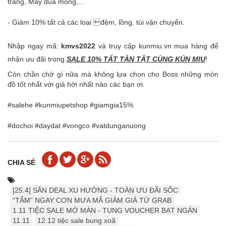
trang, Máy dũa móng,...
- Giảm 10% tất cả các loại đệm, lồng, túi vận chuyển.
Nhập ngay mã:
kmvs2022
và truy cập kunmiu.vn mua hàng để
nhận ưu đãi trong
SALE 10% TẤT TẦN TẬT CÙNG KÚN MIU
!
Còn chần chờ gì nữa mà không lựa chọn cho Boss những món
đồ tốt nhất với giá hời nhất nào các bạn ơi.
#salehe #kunmiupetshop #giamgia15%
#dochoi #daydat #vongco #vatdunganuong
CHIA SẺ
[25.4] ️️SĂN DEAL XU HƯỚNG - TOÀN ƯU ĐÃI SỐC
“TẮM” NGAY CƠN MƯA MÃ GIẢM GIÁ TỪ GRAB
1.11 TIỆC SALE MỞ MÀN - TUNG VOUCHER BẠT NGÀN
11.11
12.12 tiệc sale bung xoã