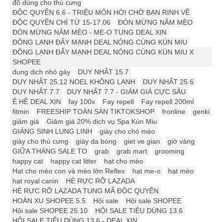
đồ dùng cho thú cưng
ĐỘC QUYỀN 6.6 - TRIỆU MÓN HỜI CHỜ BẠN RINH VỀ
ĐỘC QUYỀN CHỈ TỪ 15-17.06
ĐÓN MỪNG NĂM MÈO
ĐÓN MỪNG NĂM MÈO - ME-O TUNG DEAL XỊN
ĐÔNG LẠNH ĐẨY MẠNH DEAL NÓNG CÙNG KÚN MIU
ĐÔNG LẠNH ĐẨY MẠNH DEAL NÓNG CÙNG KÚN MIU X
SHOPEE
dung dịch nhỏ gáy
DUY NHẤT 15.7
DUY NHẤT 25.12 ️️NOEL KHÔNG LẠNH
DUY NHẤT 25.6
DUY NHẤT 7.7
DUY NHẤT 7.7 - GIẢM GIÁ CỰC SÂU
Ê HỀ DEAL XỊN
fay 100x
Fay repell
Fay repell 200ml
fitmin
FREESHIP TOÀN SÀN TIKTOKSHOP
fronline
genki
giảm giá
Giảm giá 20% dịch vụ Spa Kún Miu
GIÁNG SINH LUNG LINH
giày cho chó mèo
giày cho thú cưng
giày da bóng
giet ve gian
giờ vàng
GIỮA THÁNG SALE TO
grab
grab mart
grooming
happy cat
happy cat litter
hạt cho mèo
Hạt cho mèo con và mèo lớn Reflex
hạt me-o
hạt mèo
hạt royal canin
HÈ RỰC RỠ LAZADA
HÈ RỰC RỠ LAZADA TUNG MÃ ĐỘC QUYỀN
HOÀN XU SHOPEE 5.5
Hội sale
Hội sale SHOPEE
Hội sale SHOPEE 25.10
HỘI SALE TIÊU DÙNG 13.6
HỘI SALE TIÊU DÙNG 13.6 - DEAL XỊN