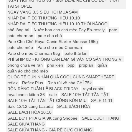
NGÀY HỘI XU HƯỚNG - SĂN DEAL RẺ CHỈ CÓ DUY NHẤT
TẠI SHOPEE
NGÀY VÀNG 3.3 SIÊU HỘI MUA SẮM
NHẬP ĐẠI TIỆC THƯƠNG HIỆU 10.10
NHẬP ĐẠI TIỆC THƯƠNG HIỆU 10.10 THÔI NÀOOO
nhổ lông tai
Nước hoa cho chó mèo Fay En-rosely
pate
pate cherman
pate cho chó
Pate Cho Chó Royal Canin Starter Mousse 195g
pate cho mèo
Pate cho mèo Cherman
Pate cho mèo Cherman 85g
pate thái lan
PHÍ SHIP 0Đ - KHÔNG CẦN LÀM GÌ VẪN CÓ SẴN TRONG VÍ
phòng chữa ve rận
phụ kiện
ppp
proplan
quần
quần áo chó chó mèo
QUỐC TẾ CÚN NHẬN QUÀ COOL CÙNG SMARTHEART
reflex
Reflex Plus
Rinh túi về nhà CHỈ 75k
RỘN RÀNG TUẦN LỄ BLACK FRIDAY
royal canin
royal canin kitten 36
sale
SALE 10% TẤT TẦN TẬT
SALE 10% TẤT TẦN TẬT CÙNG KÚN MIU
SALE 11.11
Sale 12/12 cùng Lazada
SALE BÁCH HÓA
SALE BÁCH HÓA 10.10
SALE BỨT PHÁ GIÁ 9K cùng Shopee
SALE CUỐI THÁNG
SALE GIỮA THÁNG
SALE GIỮA THÁNG - GIÁ RẺ CỰC CHOÁNG