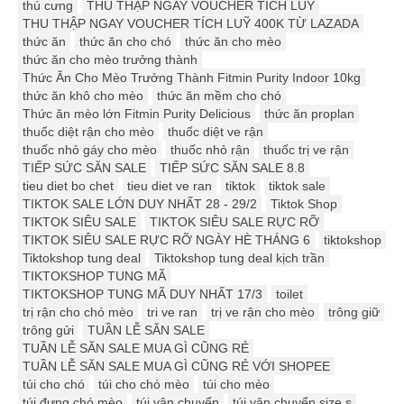
thú cưng
THU THẬP NGAY VOUCHER TÍCH LUỸ
THU THẬP NGAY VOUCHER TÍCH LUỸ 400K TỪ LAZADA
thức ăn
thức ăn cho chó
thức ăn cho mèo
thức ăn cho mèo trưởng thành
Thức Ăn Cho Mèo Trưởng Thành Fitmin Purity Indoor 10kg
thức ăn khô cho mèo
thức ăn mềm cho chó
Thức ăn mèo lớn Fitmin Purity Delicious
thức ăn proplan
thuốc diệt rận cho mèo
thuốc diệt ve rận
thuốc nhỏ gáy cho mèo
thuốc nhỏ rận
thuốc trị ve rận
TIẾP SỨC SĂN SALE
TIẾP SỨC SĂN SALE 8.8
tieu diet bo chet
tieu diet ve ran
tiktok
tiktok sale
TIKTOK SALE LỚN DUY NHẤT 28 - 29/2
Tiktok Shop
TIKTOK SIÊU SALE
TIKTOK SIÊU SALE RỰC RỠ
TIKTOK SIÊU SALE RỰC RỠ NGÀY HÈ THÁNG 6
tiktokshop
Tiktokshop tung deal
Tiktokshop tung deal kịch trần
TIKTOKSHOP TUNG MÃ
TIKTOKSHOP TUNG MÃ DUY NHẤT 17/3
toilet
trị rận cho chó mèo
tri ve ran
trị ve rận cho mèo
trông giữ
trông gửi
TUẦN LỄ SĂN SALE
TUẦN LỄ SĂN SALE MUA GÌ CŨNG RẺ
TUẦN LỄ SĂN SALE MUA GÌ CŨNG RẺ VỚI SHOPEE
túi cho chó
túi cho chó mèo
túi cho mèo
túi đựng chó mèo
túi vận chuyển
túi vận chuyển size s