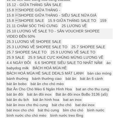
15.12 - GIỮA THÁNG SĂN SALE
15.8 SHOPEE GIỮA THÁNG -
15.8 SHOPEE GIỮA THÁNG - SIÊU SALE NỬA GIÁ
15.8 SHOPEE SALE
15.9 ️GIỮA THÁNG SALE TO
159
21.11 CHĂM SÓC THÚ CƯNG
25 LƯƠNG VỀ
25.10 LƯƠNG VỀ SALE TO - SĂN VOUCHER SHOPEE
VIDEO ĐẾN 50%
25.3 LƯƠNG VỀ SHOPEE SALE
25.3 LƯƠNG VỀ SHOPEE SALE TO
25.7 SHOPEE SALE
25.7 SHOPEE SALE TO
25.9 LƯƠNG VỀ SALE TO
25.9 SALE
25.9 SALE CỰC KHỦNG MỪNG LƯƠNG VỀ
4.4 NGÀY ĐÔI
6.6 SHOPEE SIÊU SALE TO NHẤT NĂM
áo
babydog milk
BÁCH HOÁ MÙA HÈ
BÁCH HOÁ MÙA HÈ SALE DEALS MÁT LẠNH
bàn cào móng
bánh thưởng
bánh thưởng ciao
bát ăn
bát ăn 6 cánh
bát ăn bobo
bát ăn cho chó mèo
Bát Ăn Cho Chó Mèo 6 Ngăn Hình Hoa
bat an cho thu cung
bát ăn đôi
bát ăn đôi inox
Bát ăn đôi inox BoBo 3136 (a5)
bát ăn du lịch
bát ăn hình hoa
bat an inox
bát ăn inox cho thú cưng
bát cho chó
bat doi inox
bát inox cho chó
bát thú cưng
bỉm cho chó
bình nước
bình nước cho chó mèo
bình nước treo lồng