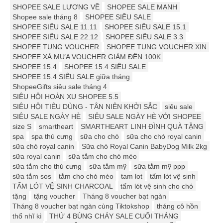
SHOPEE SALE LƯƠNG VỀ
SHOPEE SALE MẠNH
Shopee sale tháng 8
SHOPEE SIÊU SALE
SHOPEE SIÊU SALE 11.11
SHOPEE SIÊU SALE 15.1
SHOPEE SIÊU SALE 22.12
SHOPEE SIÊU SALE 3.3
SHOPEE TUNG VOUCHER
SHOPEE TUNG VOUCHER XỊN
SHOPEE XẢ MƯA VOUCHER GIẢM ĐẾN 100K
SHOPEE 15.4
SHOPEE 15.4 SIÊU SALE
SHOPEE 15.4 SIÊU SALE giữa tháng
ShopeeGifts siêu sale tháng 4
SIÊU HỘI HOÀN XU SHOPEE 5.5
SIÊU HỘI TIÊU DÙNG - TÂN NIÊN KHỞI SẮC
siêu sale
SIÊU SALE NGÀY HÈ
SIÊU SALE NGÀY HÈ VỚI SHOPEE
size S
smartheart
SMARTHEART LINH ĐÌNH QUÀ TẶNG
spa
spa thú cưng
sữa cho chó
sữa cho chó royal canin
sữa chó royal canin
Sữa chó Royal Canin BabyDog Milk 2kg
sữa royal canin
sữa tắm cho chó mèo
sữa tắm cho thú cưng
sữa tắm mỹ
sữa tắm mỹ ppp
sữa tắm sos
tắm cho chó mèo
tam lot
tấm lót vệ sinh
TẤM LÓT VỆ SINH CHARCOAL
tấm lót vệ sinh cho chó
tặng
tặng voucher
Tháng 8 voucher bạt ngàn
Tháng 8 voucher bạt ngàn cùng Tiktokshop
tháng cô hồn
thổ nhĩ kì
THỨ 4 BÙNG CHÁY SALE CUỐI THÁNG