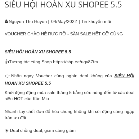
SIÊU HỘI HOÀN XU SHOPEE 5.5
Nguyen Thu Huyen
|
04/May/2022
|
Tin khuyến mãi
VOUCHER CHÀO HÈ RỰC RỠ - SĂN SALE HẾT CỠ CÙNG
SIÊU HỘI HOÀN XU SHOPEE 5.5
👍Tương tác cùng Shop https://shp.ee/ugv87fm
👉Nhận ngay Voucher cùng nghìn deal khủng của
SIÊU HỘI
HOÀN XU SHOPEE 5.5
Khởi động động mùa sale tháng 5 bằng sức nóng đến từ các deal
siêu HOT của Kún Miu
Nhanh tay chốt đơn để hòa chung không khí sôi động cùng ngập
tràn ưu đãi:
☀️ Deal chồng deal, giảm càng giảm