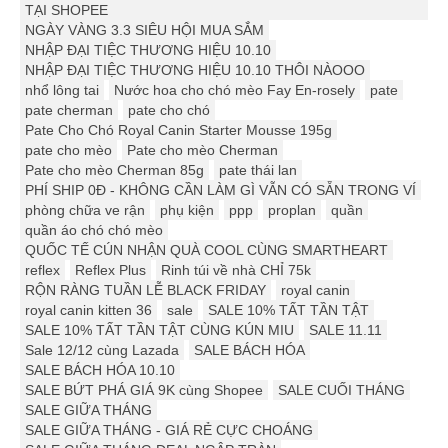
TẠI SHOPEE
NGÀY VÀNG 3.3 SIÊU HỘI MUA SẮM
NHẬP ĐẠI TIỆC THƯƠNG HIỆU 10.10
NHẬP ĐẠI TIỆC THƯƠNG HIỆU 10.10 THÔI NÀOOO
nhổ lông tai
Nước hoa cho chó mèo Fay En-rosely
pate
pate cherman
pate cho chó
Pate Cho Chó Royal Canin Starter Mousse 195g
pate cho mèo
Pate cho mèo Cherman
Pate cho mèo Cherman 85g
pate thái lan
PHÍ SHIP 0Đ - KHÔNG CẦN LÀM GÌ VẪN CÓ SẴN TRONG VÍ
phòng chữa ve rận
phụ kiện
ppp
proplan
quần
quần áo chó chó mèo
QUỐC TẾ CÚN NHẬN QUÀ COOL CÙNG SMARTHEART
reflex
Reflex Plus
Rinh túi về nhà CHỈ 75k
RỘN RÀNG TUẦN LỄ BLACK FRIDAY
royal canin
royal canin kitten 36
sale
SALE 10% TẤT TẦN TẬT
SALE 10% TẤT TẦN TẬT CÙNG KÚN MIU
SALE 11.11
Sale 12/12 cùng Lazada
SALE BÁCH HÓA
SALE BÁCH HÓA 10.10
SALE BỨT PHÁ GIÁ 9K cùng Shopee
SALE CUỐI THÁNG
SALE GIỮA THÁNG
SALE GIỮA THÁNG - GIÁ RẺ CỰC CHOÁNG