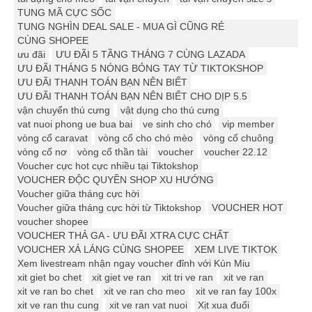
TUNG MÃ CỰC SỐC
TUNG NGHÌN DEAL SALE - MUA GÌ CŨNG RẺ
CÙNG SHOPEE
ưu đãi
ƯU ĐÃI 5 TẦNG THÁNG 7 CÙNG LAZADA
ƯU ĐÃI THÁNG 5 NÓNG BỎNG TAY TỪ TIKTOKSHOP
ƯU ĐÃI THANH TOÁN BẠN NÊN BIẾT
ƯU ĐÃI THANH TOÁN BẠN NÊN BIẾT CHO DỊP 5.5
vận chuyển thú cưng
vật dụng cho thú cưng
vat nuoi phong ue bua bai
ve sinh cho chó
vip member
vòng cổ caravat
vòng cổ cho chó mèo
vòng cổ chuông
vòng cổ nơ
vòng cổ thần tài
voucher
voucher 22.12
Voucher cực hot cực nhiều tại Tiktokshop
VOUCHER ĐỘC QUYỀN SHOP XU HƯỚNG
Voucher giữa tháng cực hời
Voucher giữa tháng cực hời từ Tiktokshop
VOUCHER HOT
voucher shopee
VOUCHER THẢ GA - ƯU ĐÃI XTRA CỰC CHẤT
VOUCHER XẢ LÁNG CÙNG SHOPEE
XEM LIVE TIKTOK
Xem livestream nhận ngay voucher đỉnh với Kún Miu
xit giet bo chet
xit giet ve ran
xit tri ve ran
xit ve ran
xit ve ran bo chet
xit ve ran cho meo
xit ve ran fay 100x
xit ve ran thu cung
xit ve ran vat nuoi
Xịt xua đuổi