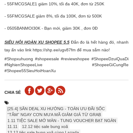
- 55FMCGSALE1 giảm 10%, tối đa 40K, đơn từ 250K
- 55FMCGSALE giảm 8%, tối đa 100K, đơn từ 500K
- 0505BANMOI30K - Bạn mới, giảm 30K , đơn 0Đ
SIÊU HỘI HOÀN XU SHOPEE 5.5
Đắn đo là hết hàng đó, nhanh
tay ấn vào link https://shp.ee/ugv87fm để mua sắm nào!
#Shopxuhuong #shopeesale #reviewshopee #ShopeeDzuiQuaDi
#NghienShopeeLive #ShopeeGiCungRe
#Shopee55SieuHoiHoanXu
CHIA SẺ
[25.4] ️️SĂN DEAL XU HƯỚNG - TOÀN ƯU ĐÃI SỐC
“TẮM” NGAY CƠN MƯA MÃ GIẢM GIÁ TỪ GRAB
1.11 TIỆC SALE MỞ MÀN - TUNG VOUCHER BẠT NGÀN
11.11
12.12 tiệc sale bung xoã
12.12 tiệc sale bung xoã cùng Lazada