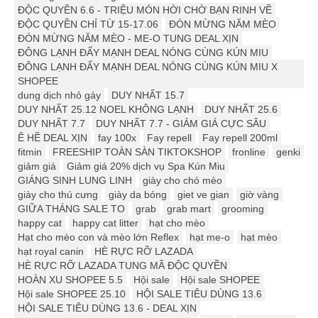
ĐỘC QUYỀN 6.6 - TRIỆU MÓN HỜI CHỜ BẠN RINH VỀ
ĐỘC QUYỀN CHỈ TỪ 15-17.06
ĐÓN MỪNG NĂM MÈO
ĐÓN MỪNG NĂM MÈO - ME-O TUNG DEAL XỊN
ĐÔNG LẠNH ĐẨY MẠNH DEAL NÓNG CÙNG KÚN MIU
ĐÔNG LẠNH ĐẨY MẠNH DEAL NÓNG CÙNG KÚN MIU X
SHOPEE
dung dịch nhỏ gáy
DUY NHẤT 15.7
DUY NHẤT 25.12 ️️NOEL KHÔNG LẠNH
DUY NHẤT 25.6
DUY NHẤT 7.7
DUY NHẤT 7.7 - GIẢM GIÁ CỰC SÂU
Ê HỀ DEAL XỊN
fay 100x
Fay repell
Fay repell 200ml
fitmin
FREESHIP TOÀN SÀN TIKTOKSHOP
fronline
genki
giảm giá
Giảm giá 20% dịch vụ Spa Kún Miu
GIÁNG SINH LUNG LINH
giày cho chó mèo
giày cho thú cưng
giày da bóng
giet ve gian
giờ vàng
GIỮA THÁNG SALE TO
grab
grab mart
grooming
happy cat
happy cat litter
hạt cho mèo
Hạt cho mèo con và mèo lớn Reflex
hạt me-o
hạt mèo
hạt royal canin
HÈ RỰC RỠ LAZADA
HÈ RỰC RỠ LAZADA TUNG MÃ ĐỘC QUYỀN
HOÀN XU SHOPEE 5.5
Hội sale
Hội sale SHOPEE
Hội sale SHOPEE 25.10
HỘI SALE TIÊU DÙNG 13.6
HỘI SALE TIÊU DÙNG 13.6 - DEAL XỊN