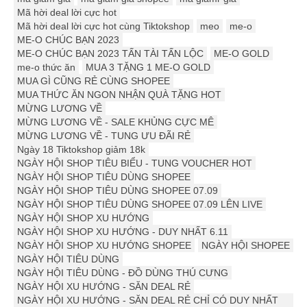
Mã hời deal lời cực hot
Mã hời deal lời cực hot cùng Tiktokshop
meo
me-o
ME-O CHÚC BẠN 2023
ME-O CHÚC BẠN 2023 TẤN TÀI TẤN LỘC
ME-O GOLD
me-o thức ăn
MUA 3 TẶNG 1 ME-O GOLD
MUA GÌ CŨNG RẺ CÙNG SHOPEE
MUA THỨC ĂN NGON NHẬN QUÀ TẶNG HOT
MỪNG LƯƠNG VỀ
MỪNG LƯƠNG VỀ - SALE KHỦNG CỰC MÊ
MỪNG LƯƠNG VỀ - TUNG ƯU ĐÃI RẺ
Ngày 18 Tiktokshop giảm 18k
NGÀY HỘI SHOP TIÊU BIỂU - TUNG VOUCHER HOT
NGÀY HỘI SHOP TIÊU DÙNG SHOPEE
NGÀY HỘI SHOP TIÊU DÙNG SHOPEE 07.09
NGÀY HỘI SHOP TIÊU DÙNG SHOPEE 07.09 LÊN LIVE
NGÀY HỘI SHOP XU HƯỚNG
NGÀY HỘI SHOP XU HƯỚNG - DUY NHẤT 6.11
NGÀY HỘI SHOP XU HƯỚNG SHOPEE
NGÀY HỘI SHOPEE
NGÀY HỘI TIÊU DÙNG
NGÀY HỘI TIÊU DÙNG - ĐỒ DÙNG THÚ CƯNG
NGÀY HỘI XU HƯỚNG - SĂN DEAL RẺ
NGÀY HỘI XU HƯỚNG - SĂN DEAL RẺ CHỈ CÓ DUY NHẤT