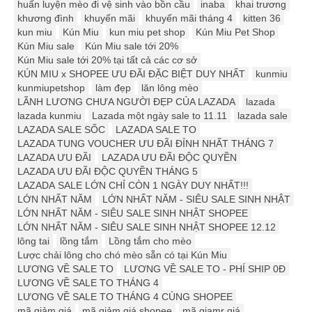
huấn luyện mèo đi vệ sinh vào bồn cầu
inaba
khai trương
khương đình
khuyến mãi
khuyến mãi tháng 4
kitten 36
kun miu
Kún Miu
kun miu pet shop
Kún Miu Pet Shop
Kún Miu sale
Kún Miu sale tới 20%
Kún Miu sale tới 20% tại tất cả các cơ sở
KÚN MIU x SHOPEE ƯU ĐÃI ĐẶC BIỆT DUY NHẤT
kunmiu
kunmiupetshop
làm đẹp
lăn lông mèo
LÃNH LƯƠNG CHƯA NGƯỜI ĐẸP CỦA LAZADA
lazada
lazada kunmiu
Lazada một ngày sale to 11.11
lazada sale
LAZADA SALE SỐC
LAZADA SALE TO
LAZADA TUNG VOUCHER ƯU ĐÃI ĐỈNH NHẤT THÁNG 7
LAZADA ƯU ĐÃI
LAZADA ƯU ĐÃI ĐỘC QUYỀN
LAZADA ƯU ĐÃI ĐỘC QUYỀN THÁNG 5
LAZADA SALE LỚN CHỈ CÒN 1 NGÀY DUY NHẤT!!!
LỚN NHẤT NĂM
LỚN NHẤT NĂM - SIÊU SALE SINH NHẬT
LỚN NHẤT NĂM - SIÊU SALE SINH NHẬT SHOPEE
LỚN NHẤT NĂM - SIÊU SALE SINH NHẬT SHOPEE 12.12
lông tai
lồng tắm
Lồng tắm cho mèo
Lược chải lông cho chó mèo sẵn có tại Kún Miu
LƯƠNG VỀ SALE TO
LƯƠNG VỀ SALE TO - PHÍ SHIP 0Đ
LƯƠNG VỀ SALE TO THÁNG 4
LƯƠNG VỀ SALE TO THÁNG 4 CÙNG SHOPEE
mã giảm giá
mã giảm giá shopee
mã giamr giá