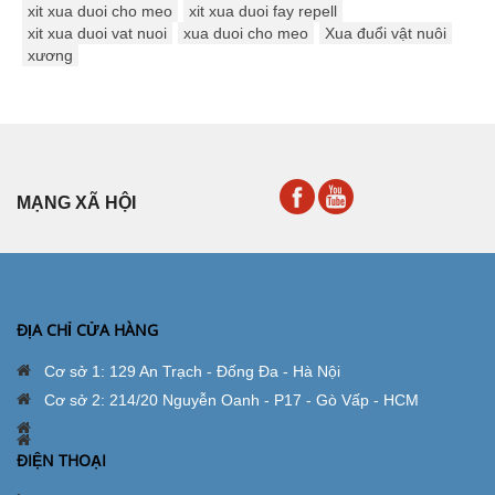
xit xua duoi cho meo
xit xua duoi fay repell
xit xua duoi vat nuoi
xua duoi cho meo
Xua đuổi vật nuôi
xương
MẠNG XÃ HỘI
ĐỊA CHỈ CỬA HÀNG
Cơ sở 1: 129 An Trạch - Đống Đa - Hà Nội
Cơ sở 2: 214/20 Nguyễn Oanh - P17 - Gò Vấp - HCM
ĐIỆN THOẠI