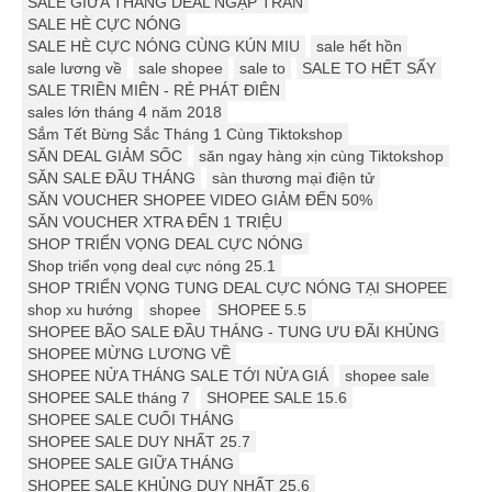
SALE GIỮA THÁNG DEAL NGẬP TRÀN
SALE HÈ CỰC NÓNG
SALE HÈ CỰC NÓNG CÙNG KÚN MIU
sale hết hồn
sale lương về
sale shopee
sale to
SALE TO HẾT SẨY
SALE TRIỀN MIÊN - RẺ PHÁT ĐIÊN
sales lớn tháng 4 năm 2018
Sắm Tết Bừng Sắc Tháng 1 Cùng Tiktokshop
SĂN DEAL GIẢM SỐC
săn ngay hàng xịn cùng Tiktokshop
SĂN SALE ĐẦU THÁNG
sàn thương mại điện tử
SĂN VOUCHER SHOPEE VIDEO GIẢM ĐẾN 50%
SĂN VOUCHER XTRA ĐẾN 1 TRIỆU
SHOP TRIỂN VỌNG DEAL CỰC NÓNG
Shop triển vọng deal cực nóng 25.1
SHOP TRIỂN VỌNG TUNG DEAL CỰC NÓNG TẠI SHOPEE
shop xu hướng
shopee
SHOPEE 5.5
SHOPEE BÃO SALE ĐẦU THÁNG - TUNG ƯU ĐÃI KHỦNG
SHOPEE MỪNG LƯƠNG VỀ
SHOPEE NỬA THÁNG SALE TỚI NỬA GIÁ
shopee sale
SHOPEE SALE tháng 7
SHOPEE SALE 15.6
SHOPEE SALE CUỐI THÁNG
SHOPEE SALE DUY NHẤT 25.7
SHOPEE SALE GIỮA THÁNG
SHOPEE SALE KHỦNG DUY NHẤT 25.6