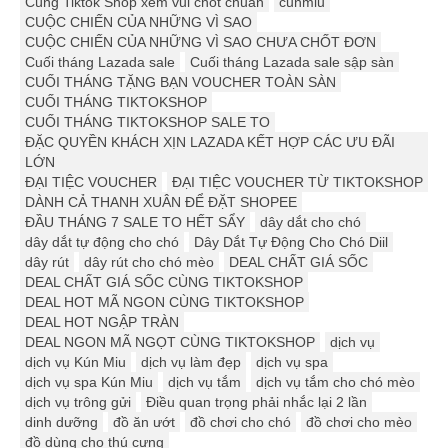
Cùng Tiktok Shop xem vui chốt chuẩn
cunmiu
CUỘC CHIẾN CỦA NHỮNG VÌ SAO
CUỘC CHIẾN CỦA NHỮNG VÌ SAO CHƯA CHỐT ĐƠN
Cuối tháng Lazada sale
Cuối tháng Lazada sale sập sàn
CUỐI THÁNG TẶNG BẠN VOUCHER TOÀN SÀN
CUỐI THÁNG TIKTOKSHOP
CUỐI THÁNG TIKTOKSHOP SALE TO
ĐẶC QUYỀN KHÁCH XỊN LAZADA KẾT HỢP CÁC ƯU ĐÃI
LỚN
ĐẠI TIỆC VOUCHER
ĐẠI TIỆC VOUCHER TỪ TIKTOKSHOP
DÀNH CẢ THANH XUÂN ĐỂ ĐẶT SHOPEE
ĐẦU THÁNG 7 SALE TO HẾT SẨY
dây dắt cho chó
dây dắt tự động cho chó
Dây Dắt Tự Động Cho Chó Diil
dây rút
dây rút cho chó mèo
DEAL CHẤT GIÁ SỐC
DEAL CHẤT GIÁ SỐC CÙNG TIKTOKSHOP
DEAL HOT MÃ NGON CÙNG TIKTOKSHOP
DEAL HOT NGẬP TRÀN
DEAL NGON MÃ NGỌT CÙNG TIKTOKSHOP
dịch vụ
dịch vụ Kún Miu
dịch vụ làm đẹp
dịch vụ spa
dịch vụ spa Kún Miu
dịch vụ tắm
dịch vụ tắm cho chó mèo
dịch vụ trông gửi
Điều quan trọng phải nhắc lại 2 lần
dinh dưỡng
đồ ăn ướt
đồ chơi cho chó
đồ chơi cho mèo
đồ dùng cho thú cưng