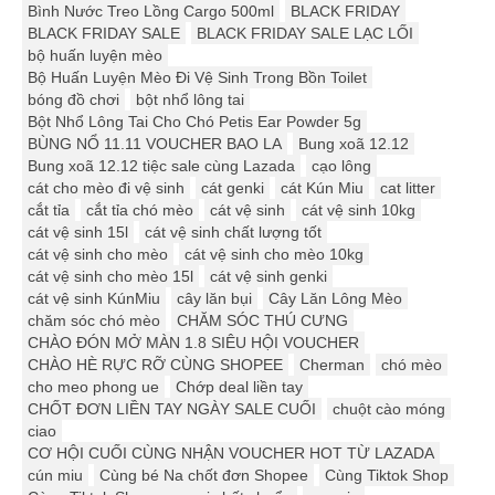
Bình Nước Treo Lồng Cargo 500ml
BLACK FRIDAY
BLACK FRIDAY SALE
BLACK FRIDAY SALE LẠC LỐI
bộ huấn luyện mèo
Bộ Huấn Luyện Mèo Đi Vệ Sinh Trong Bồn Toilet
bóng đồ chơi
bột nhổ lông tai
Bột Nhổ Lông Tai Cho Chó Petis Ear Powder 5g
BÙNG NỔ 11.11 VOUCHER BAO LA
Bung xoã 12.12
Bung xoã 12.12 tiệc sale cùng Lazada
cạo lông
cát cho mèo đi vệ sinh
cát genki
cát Kún Miu
cat litter
cắt tỉa
cắt tỉa chó mèo
cát vệ sinh
cát vệ sinh 10kg
cát vệ sinh 15l
cát vệ sinh chất lượng tốt
cát vệ sinh cho mèo
cát vệ sinh cho mèo 10kg
cát vệ sinh cho mèo 15l
cát vệ sinh genki
cát vệ sinh KúnMiu
cây lăn bụi
Cây Lăn Lông Mèo
chăm sóc chó mèo
CHĂM SÓC THÚ CƯNG
CHÀO ĐÓN MỞ MÀN 1.8 SIÊU HỘI VOUCHER
CHÀO HÈ RỰC RỠ CÙNG SHOPEE
Cherman
chó mèo
cho meo phong ue
Chớp deal liền tay
CHỐT ĐƠN LIỀN TAY NGÀY SALE CUỐI
chuột cào móng
ciao
CƠ HỘI CUỐI CÙNG NHẬN VOUCHER HOT TỪ LAZADA
cún miu
Cùng bé Na chốt đơn Shopee
Cùng Tiktok Shop