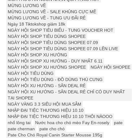
MỪNG LƯƠNG VỀ
MỪNG LƯƠNG VỀ - SALE KHỦNG CỰC MÊ
MỪNG LƯƠNG VỀ - TUNG ƯU ĐÃI RẺ
Ngày 18 Tiktokshop giảm 18k
NGÀY HỘI SHOP TIÊU BIỂU - TUNG VOUCHER HOT
NGÀY HỘI SHOP TIÊU DÙNG SHOPEE
NGÀY HỘI SHOP TIÊU DÙNG SHOPEE 07.09
NGÀY HỘI SHOP TIÊU DÙNG SHOPEE 07.09 LÊN LIVE
NGÀY HỘI SHOP XU HƯỚNG
NGÀY HỘI SHOP XU HƯỚNG - DUY NHẤT 6.11
NGÀY HỘI SHOP XU HƯỚNG SHOPEE
NGÀY HỘI SHOPEE
NGÀY HỘI TIÊU DÙNG
NGÀY HỘI TIÊU DÙNG - ĐỒ DÙNG THÚ CƯNG
NGÀY HỘI XU HƯỚNG - SĂN DEAL RẺ
NGÀY HỘI XU HƯỚNG - SĂN DEAL RẺ CHỈ CÓ DUY NHẤT
TẠI SHOPEE
NGÀY VÀNG 3.3 SIÊU HỘI MUA SẮM
NHẬP ĐẠI TIỆC THƯƠNG HIỆU 10.10
NHẬP ĐẠI TIỆC THƯƠNG HIỆU 10.10 THÔI NÀOOO
nhổ lông tai
Nước hoa cho chó mèo Fay En-rosely
pate
pate cherman
pate cho chó
Pate Cho Chó Royal Canin Starter Mousse 195g