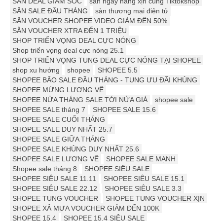
SĂN DEAL GIẢM SỐC
săn ngay hàng xịn cùng Tiktokshop
SĂN SALE ĐẦU THÁNG
sàn thương mại điện tử
SĂN VOUCHER SHOPEE VIDEO GIẢM ĐẾN 50%
SĂN VOUCHER XTRA ĐẾN 1 TRIỆU
SHOP TRIỂN VỌNG DEAL CỰC NÓNG
Shop triển vọng deal cực nóng 25.1
SHOP TRIỂN VỌNG TUNG DEAL CỰC NÓNG TẠI SHOPEE
shop xu hướng
shopee
SHOPEE 5.5
SHOPEE BÃO SALE ĐẦU THÁNG - TUNG ƯU ĐÃI KHỦNG
SHOPEE MỪNG LƯƠNG VỀ
SHOPEE NỬA THÁNG SALE TỚI NỬA GIÁ
shopee sale
SHOPEE SALE tháng 7
SHOPEE SALE 15.6
SHOPEE SALE CUỐI THÁNG
SHOPEE SALE DUY NHẤT 25.7
SHOPEE SALE GIỮA THÁNG
SHOPEE SALE KHỦNG DUY NHẤT 25.6
SHOPEE SALE LƯƠNG VỀ
SHOPEE SALE MẠNH
Shopee sale tháng 8
SHOPEE SIÊU SALE
SHOPEE SIÊU SALE 11.11
SHOPEE SIÊU SALE 15.1
SHOPEE SIÊU SALE 22.12
SHOPEE SIÊU SALE 3.3
SHOPEE TUNG VOUCHER
SHOPEE TUNG VOUCHER XỊN
SHOPEE XẢ MƯA VOUCHER GIẢM ĐẾN 100K
SHOPEE 15.4
SHOPEE 15.4 SIÊU SALE