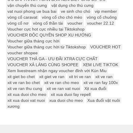
vận chuyển thú cưng
vật dụng cho thú cưng
vat nuoi phong ue bua bai
ve sinh cho chó
vip member
vòng cổ caravat
vòng cổ cho chó mèo
vòng cổ chuông
vòng cổ nơ
vòng cổ thần tài
voucher
voucher 22.12
Voucher cực hot cực nhiều tại Tiktokshop
VOUCHER ĐỘC QUYỀN SHOP XU HƯỚNG
Voucher giữa tháng cực hời
Voucher giữa tháng cực hời từ Tiktokshop
VOUCHER HOT
voucher shopee
VOUCHER THẢ GA - ƯU ĐÃI XTRA CỰC CHẤT
VOUCHER XẢ LÁNG CÙNG SHOPEE
XEM LIVE TIKTOK
Xem livestream nhận ngay voucher đỉnh với Kún Miu
xit giet bo chet
xit giet ve ran
xit tri ve ran
xit ve ran
xit ve ran bo chet
xit ve ran cho meo
xit ve ran fay 100x
xit ve ran thu cung
xit ve ran vat nuoi
Xịt xua đuổi
xit xua duoi cho meo
xit xua duoi fay repell
xit xua duoi vat nuoi
xua duoi cho meo
Xua đuổi vật nuôi
xương