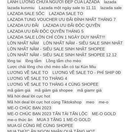
LÃNH LƯƠNG CHƯA NGƯỜI ĐẸP CỦA LAZADA
lazada
lazada kunmiu
Lazada một ngày sale to 11.11
lazada sale
LAZADA SALE SỐC
LAZADA SALE TO
LAZADA TUNG VOUCHER ƯU ĐÃI ĐỈNH NHẤT THÁNG 7
LAZADA ƯU ĐÃI
LAZADA ƯU ĐÃI ĐỘC QUYỀN
LAZADA ƯU ĐÃI ĐỘC QUYỀN THÁNG 5
LAZADA SALE LỚN CHỈ CÒN 1 NGÀY DUY NHẤT!!!
LỚN NHẤT NĂM
LỚN NHẤT NĂM - SIÊU SALE SINH NHẬT
LỚN NHẤT NĂM - SIÊU SALE SINH NHẬT SHOPEE
LỚN NHẤT NĂM - SIÊU SALE SINH NHẬT SHOPEE 12.12
lông tai
lồng tắm
Lồng tắm cho mèo
Lược chải lông cho chó mèo sẵn có tại Kún Miu
LƯƠNG VỀ SALE TO
LƯƠNG VỀ SALE TO - PHÍ SHIP 0Đ
LƯƠNG VỀ SALE TO THÁNG 4
LƯƠNG VỀ SALE TO THÁNG 4 CÙNG SHOPEE
mã giảm giá
mã giảm giá shopee
mã giamr giá
Mã hời deal lời cực hot
Mã hời deal lời cực hot cùng Tiktokshop
meo
me-o
ME-O CHÚC BẠN 2023
ME-O CHÚC BẠN 2023 TẤN TÀI TẤN LỘC
ME-O GOLD
me-o thức ăn
MUA 3 TẶNG 1 ME-O GOLD
MUA GÌ CŨNG RẺ CÙNG SHOPEE
MUA THỨC ĂN NGON NHẬN QUÀ TẶNG HOT