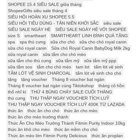
SHOPEE 15.4 SIÊU SALE giữa tháng
ShopeeGifts siêu sale tháng 4
SIÊU HỘI HOÀN XU SHOPEE 5.5
SIÊU HỘI TIÊU DÙNG - TÂN NIÊN KHỞI SẮC
siêu sale
SIÊU SALE NGÀY HÈ
SIÊU SALE NGÀY HÈ VỚI SHOPEE
size S
smartheart
SMARTHEART LINH ĐÌNH QUÀ TẶNG
spa
spa thú cưng
sữa cho chó
sữa cho chó royal canin
sữa chó royal canin
Sữa chó Royal Canin BabyDog Milk 2kg
sữa royal canin
sữa tắm cho chó mèo
sữa tắm cho thú cưng
sữa tắm mỹ
sữa tắm mỹ ppp
sữa tắm sos
tắm cho chó mèo
tam lot
tấm lót vệ sinh
TẤM LÓT VỆ SINH CHARCOAL
tấm lót vệ sinh cho chó
tặng
tặng voucher
Tháng 8 voucher bạt ngàn
Tháng 8 voucher bạt ngàn cùng Tiktokshop
tháng cô hồn
thổ nhĩ kì
THỨ 4 BÙNG CHÁY SALE CUỐI THÁNG
thú cưng
THU THẬP NGAY VOUCHER TÍCH LUỸ
THU THẬP NGAY VOUCHER TÍCH LUỸ 400K TỪ LAZADA
thức ăn
thức ăn cho chó
thức ăn cho mèo
thức ăn cho mèo trưởng thành
Thức Ăn Cho Mèo Trưởng Thành Fitmin Purity Indoor 10kg
thức ăn khô cho mèo
thức ăn mềm cho chó
Thức ăn mèo lớn Fitmin Purity Delicious
thức ăn proplan