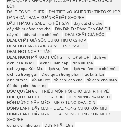
ĐẶC QUYỀN KHÁCH XỊN LAZADA KẾT HỢP CÁC ƯU ĐÃI
LỚN
ĐẠI TIỆC VOUCHER
ĐẠI TIỆC VOUCHER TỪ TIKTOKSHOP
DÀNH CẢ THANH XUÂN ĐỂ ĐẶT SHOPEE
ĐẦU THÁNG 7 SALE TO HẾT SẨY
dây dắt cho chó
dây dắt tự động cho chó
Dây Dắt Tự Động Cho Chó Diil
dây rút
dây rút cho chó mèo
DEAL CHẤT GIÁ SỐC
DEAL CHẤT GIÁ SỐC CÙNG TIKTOKSHOP
DEAL HOT MÃ NGON CÙNG TIKTOKSHOP
DEAL HOT NGẬP TRÀN
DEAL NGON MÃ NGỌT CÙNG TIKTOKSHOP
dịch vụ
dịch vụ Kún Miu
dịch vụ làm đẹp
dịch vụ spa
dịch vụ spa Kún Miu
dịch vụ tắm
dịch vụ tắm cho chó mèo
dịch vụ trông gửi
Điều quan trọng phải nhắc lại 2 lần
dinh dưỡng
đồ ăn ướt
đồ chơi cho chó
đồ chơi cho mèo
đồ dùng cho thú cưng
ĐỘC QUYỀN 6.6 - TRIỆU MÓN HỜI CHỜ BẠN RINH VỀ
ĐỘC QUYỀN CHỈ TỪ 15-17.06
ĐÓN MỪNG NĂM MÈO
ĐÓN MỪNG NĂM MÈO - ME-O TUNG DEAL XỊN
ĐÔNG LẠNH ĐẨY MẠNH DEAL NÓNG CÙNG KÚN MIU
ĐÔNG LẠNH ĐẨY MẠNH DEAL NÓNG CÙNG KÚN MIU X
SHOPEE
dung dịch nhỏ gáy
DUY NHẤT 15.7