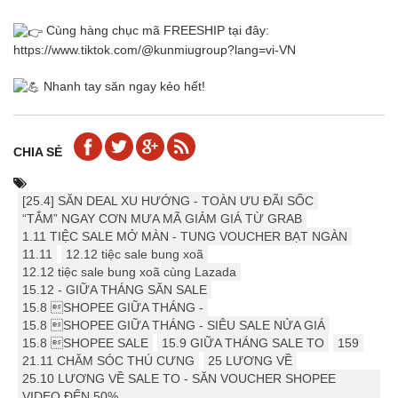
Cùng hàng chục mã FREESHIP tại đây:
https://www.tiktok.com/@kunmiugroup?lang=vi-V
N
Nhanh tay săn ngay kẻo hết!
CHIA SẺ
[25.4] ️️SĂN DEAL XU HƯỚNG - TOÀN ƯU ĐÃI SỐC
“TẮM” NGAY CƠN MƯA MÃ GIẢM GIÁ TỪ GRAB
1.11 TIỆC SALE MỞ MÀN - TUNG VOUCHER BẠT NGÀN
11.11
12.12 tiệc sale bung xoã
12.12 tiệc sale bung xoã cùng Lazada
15.12 - GIỮA THÁNG SĂN SALE
15.8 SHOPEE GIỮA THÁNG -
15.8 SHOPEE GIỮA THÁNG - SIÊU SALE NỬA GIÁ
15.8 SHOPEE SALE
15.9 ️GIỮA THÁNG SALE TO
159
21.11 CHĂM SÓC THÚ CƯNG
25 LƯƠNG VỀ
25.10 LƯƠNG VỀ SALE TO - SĂN VOUCHER SHOPEE
VIDEO ĐẾN 50%