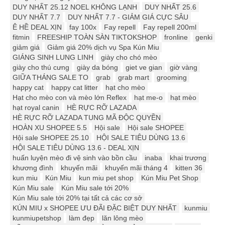
DUY NHẤT 25.12 ️️NOEL KHÔNG LẠNH
DUY NHẤT 25.6
DUY NHẤT 7.7
DUY NHẤT 7.7 - GIẢM GIÁ CỰC SÂU
Ê HỀ DEAL XỊN
fay 100x
Fay repell
Fay repell 200ml
fitmin
FREESHIP TOÀN SÀN TIKTOKSHOP
fronline
genki
giảm giá
Giảm giá 20% dịch vụ Spa Kún Miu
GIÁNG SINH LUNG LINH
giày cho chó mèo
giày cho thú cưng
giày da bóng
giet ve gian
giờ vàng
GIỮA THÁNG SALE TO
grab
grab mart
grooming
happy cat
happy cat litter
hạt cho mèo
Hạt cho mèo con và mèo lớn Reflex
hạt me-o
hạt mèo
hạt royal canin
HÈ RỰC RỠ LAZADA
HÈ RỰC RỠ LAZADA TUNG MÃ ĐỘC QUYỀN
HOÀN XU SHOPEE 5.5
Hội sale
Hội sale SHOPEE
Hội sale SHOPEE 25.10
HỘI SALE TIÊU DÙNG 13.6
HỘI SALE TIÊU DÙNG 13.6 - DEAL XỊN
huấn luyện mèo đi vệ sinh vào bồn cầu
inaba
khai trương
khương đình
khuyến mãi
khuyến mãi tháng 4
kitten 36
kun miu
Kún Miu
kun miu pet shop
Kún Miu Pet Shop
Kún Miu sale
Kún Miu sale tới 20%
Kún Miu sale tới 20% tại tất cả các cơ sở
KÚN MIU x SHOPEE ƯU ĐÃI ĐẶC BIỆT DUY NHẤT
kunmiu
kunmiupetshop
làm đẹp
lăn lông mèo