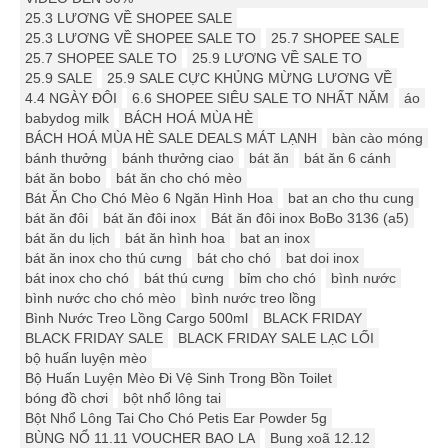
25.3 LƯƠNG VỀ SHOPEE SALE
25.3 LƯƠNG VỀ SHOPEE SALE TO
25.7 SHOPEE SALE
25.7 SHOPEE SALE TO
25.9 LƯƠNG VỀ SALE TO
25.9 SALE
25.9 SALE CỰC KHỦNG MỪNG LƯƠNG VỀ
4.4 NGÀY ĐÔI
6.6 SHOPEE SIÊU SALE TO NHẤT NĂM
áo
babydog milk
BÁCH HOÁ MÙA HÈ
BÁCH HOÁ MÙA HÈ SALE DEALS MÁT LẠNH
bàn cào móng
bánh thưởng
bánh thưởng ciao
bát ăn
bát ăn 6 cánh
bát ăn bobo
bát ăn cho chó mèo
Bát Ăn Cho Chó Mèo 6 Ngăn Hình Hoa
bat an cho thu cung
bát ăn đôi
bát ăn đôi inox
Bát ăn đôi inox BoBo 3136 (a5)
bát ăn du lịch
bát ăn hình hoa
bat an inox
bát ăn inox cho thú cưng
bát cho chó
bat doi inox
bát inox cho chó
bát thú cưng
bỉm cho chó
bình nước
bình nước cho chó mèo
bình nước treo lồng
Bình Nước Treo Lồng Cargo 500ml
BLACK FRIDAY
BLACK FRIDAY SALE
BLACK FRIDAY SALE LẠC LỐI
bộ huấn luyện mèo
Bộ Huấn Luyện Mèo Đi Vệ Sinh Trong Bồn Toilet
bóng đồ chơi
bột nhổ lông tai
Bột Nhổ Lông Tai Cho Chó Petis Ear Powder 5g
BÙNG NỔ 11.11 VOUCHER BAO LA
Bung xoã 12.12