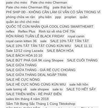
pate cho mèo
Pate cho mèo Cherman
Pate cho mèo Cherman 85g
pate thái lan
PHÍ SHIP 0Đ - KHÔNG CẦN LÀM GÌ VẪN CÓ SẴN TRONG VÍ
phòng chữa ve rận
phụ kiện
ppp
proplan
quần
quần áo chó chó mèo
QUỐC TẾ CÚN NHẬN QUÀ COOL CÙNG SMARTHEART
reflex
Reflex Plus
Rinh túi về nhà CHỈ 75k
RỘN RÀNG TUẦN LỄ BLACK FRIDAY
royal canin
royal canin kitten 36
sale
SALE 10% TẤT TẦN TẬT
SALE 10% TẤT TẦN TẬT CÙNG KÚN MIU
SALE 11.11
Sale 12/12 cùng Lazada
SALE BÁCH HÓA
SALE BÁCH HÓA 10.10
SALE BỨT PHÁ GIÁ 9K cùng Shopee
SALE CUỐI THÁNG
SALE GIỮA THÁNG
SALE GIỮA THÁNG - GIÁ RẺ CỰC CHOÁNG
SALE GIỮA THÁNG DEAL NGẬP TRÀN
SALE HÈ CỰC NÓNG
SALE HÈ CỰC NÓNG CÙNG KÚN MIU
sale hết hồn
sale lương về
sale shopee
sale to
SALE TO HẾT SẨY
SALE TRIỀN MIÊN - RẺ PHÁT ĐIÊN
sales lớn tháng 4 năm 2018
Sắm Tết Bừng Sắc Tháng 1 Cùng Tiktokshop