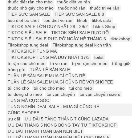
thuốc diệt rận cho mèo
thuốc diệt ve rận
thuốc nhỏ gáy cho mèo
thuốc nhỏ rận
thuốc trị ve rận
TIẾP SỨC SĂN SALE
TIẾP SỨC SĂN SALE 8.8
tieu diet bo chet
tieu diet ve ran
tiktok
tiktok sale
TIKTOK SALE LỚN DUY NHẤT 28 - 29/2
Tiktok Shop
TIKTOK SIÊU SALE
TIKTOK SIÊU SALE RỰC RỠ
TIKTOK SIÊU SALE RỰC RỠ NGÀY HÈ THÁNG 6
tiktokshop
Tiktokshop tung deal
Tiktokshop tung deal kịch trần
TIKTOKSHOP TUNG MÃ
TIKTOKSHOP TUNG MÃ DUY NHẤT 17/3
toilet
trị rận cho chó mèo
tri ve ran
trị ve rận cho mèo
trông giữ
trông gửi
TUẦN LỄ SĂN SALE
TUẦN LỄ SĂN SALE MUA GÌ CŨNG RẺ
TUẦN LỄ SĂN SALE MUA GÌ CŨNG RẺ VỚI SHOPEE
túi cho chó
túi cho chó mèo
túi cho mèo
túi đựng chó mèo
túi vận chuyển
túi vận chuyển size s
TUNG MÃ CỰC SỐC
TUNG NGHÌN DEAL SALE - MUA GÌ CŨNG RẺ
CÙNG SHOPEE
ưu đãi
ƯU ĐÃI 5 TẦNG THÁNG 7 CÙNG LAZADA
ƯU ĐÃI THÁNG 5 NÓNG BỎNG TAY TỪ TIKTOKSHOP
ƯU ĐÃI THANH TOÁN BẠN NÊN BIẾT
ƯU ĐÃI THANH TOÁN BẠN NÊN BIẾT CHO DỊP 5.5