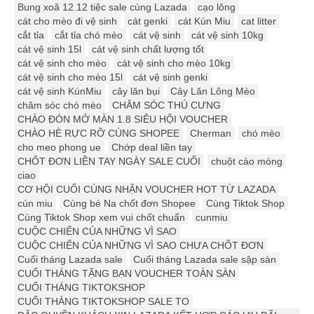
Bung xoã 12.12 tiệc sale cùng Lazada
cạo lông
cát cho mèo đi vệ sinh
cát genki
cát Kún Miu
cat litter
cắt tỉa
cắt tỉa chó mèo
cát vệ sinh
cát vệ sinh 10kg
cát vệ sinh 15l
cát vệ sinh chất lượng tốt
cát vệ sinh cho mèo
cát vệ sinh cho mèo 10kg
cát vệ sinh cho mèo 15l
cát vệ sinh genki
cát vệ sinh KúnMiu
cây lăn bụi
Cây Lăn Lông Mèo
chăm sóc chó mèo
CHĂM SÓC THÚ CƯNG
CHÀO ĐÓN MỞ MÀN 1.8 SIÊU HỘI VOUCHER
CHÀO HÈ RỰC RỠ CÙNG SHOPEE
Cherman
chó mèo
cho meo phong ue
Chớp deal liền tay
CHỐT ĐƠN LIỀN TAY NGÀY SALE CUỐI
chuột cào móng
ciao
CƠ HỘI CUỐI CÙNG NHẬN VOUCHER HOT TỪ LAZADA
cún miu
Cùng bé Na chốt đơn Shopee
Cùng Tiktok Shop
Cùng Tiktok Shop xem vui chốt chuẩn
cunmiu
CUỘC CHIẾN CỦA NHỮNG VÌ SAO
CUỘC CHIẾN CỦA NHỮNG VÌ SAO CHƯA CHỐT ĐƠN
Cuối tháng Lazada sale
Cuối tháng Lazada sale sập sàn
CUỐI THÁNG TẶNG BẠN VOUCHER TOÀN SÀN
CUỐI THÁNG TIKTOKSHOP
CUỐI THÁNG TIKTOKSHOP SALE TO