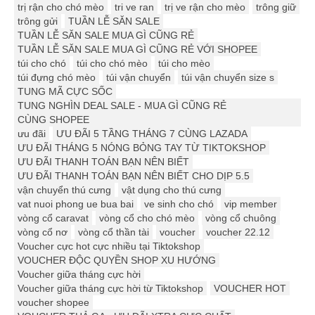
trị rận cho chó mèo
tri ve ran
trị ve rận cho mèo
trông giữ
trông gửi
TUẦN LỄ SĂN SALE
TUẦN LỄ SĂN SALE MUA GÌ CŨNG RẺ
TUẦN LỄ SĂN SALE MUA GÌ CŨNG RẺ VỚI SHOPEE
túi cho chó
túi cho chó mèo
túi cho mèo
túi đựng chó mèo
túi vận chuyển
túi vận chuyển size s
TUNG MÃ CỰC SỐC
TUNG NGHÌN DEAL SALE - MUA GÌ CŨNG RẺ
CÙNG SHOPEE
ưu đãi
ƯU ĐÃI 5 TẦNG THÁNG 7 CÙNG LAZADA
ƯU ĐÃI THÁNG 5 NÓNG BỎNG TAY TỪ TIKTOKSHOP
ƯU ĐÃI THANH TOÁN BẠN NÊN BIẾT
ƯU ĐÃI THANH TOÁN BẠN NÊN BIẾT CHO DỊP 5.5
vận chuyển thú cưng
vật dụng cho thú cưng
vat nuoi phong ue bua bai
ve sinh cho chó
vip member
vòng cổ caravat
vòng cổ cho chó mèo
vòng cổ chuông
vòng cổ nơ
vòng cổ thần tài
voucher
voucher 22.12
Voucher cực hot cực nhiều tại Tiktokshop
VOUCHER ĐỘC QUYỀN SHOP XU HƯỚNG
Voucher giữa tháng cực hời
Voucher giữa tháng cực hời từ Tiktokshop
VOUCHER HOT
voucher shopee