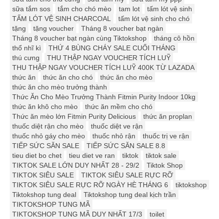
sữa tắm sos
tắm cho chó mèo
tam lot
tấm lót vệ sinh
TẤM LÓT VỆ SINH CHARCOAL
tấm lót vệ sinh cho chó
tặng
tặng voucher
Tháng 8 voucher bạt ngàn
Tháng 8 voucher bạt ngàn cùng Tiktokshop
tháng cô hồn
thổ nhĩ kì
THỨ 4 BÙNG CHÁY SALE CUỐI THÁNG
thú cưng
THU THẬP NGAY VOUCHER TÍCH LUỸ
THU THẬP NGAY VOUCHER TÍCH LUỸ 400K TỪ LAZADA
thức ăn
thức ăn cho chó
thức ăn cho mèo
thức ăn cho mèo trưởng thành
Thức Ăn Cho Mèo Trưởng Thành Fitmin Purity Indoor 10kg
thức ăn khô cho mèo
thức ăn mềm cho chó
Thức ăn mèo lớn Fitmin Purity Delicious
thức ăn proplan
thuốc diệt rận cho mèo
thuốc diệt ve rận
thuốc nhỏ gáy cho mèo
thuốc nhỏ rận
thuốc trị ve rận
TIẾP SỨC SĂN SALE
TIẾP SỨC SĂN SALE 8.8
tieu diet bo chet
tieu diet ve ran
tiktok
tiktok sale
TIKTOK SALE LỚN DUY NHẤT 28 - 29/2
Tiktok Shop
TIKTOK SIÊU SALE
TIKTOK SIÊU SALE RỰC RỠ
TIKTOK SIÊU SALE RỰC RỠ NGÀY HÈ THÁNG 6
tiktokshop
Tiktokshop tung deal
Tiktokshop tung deal kịch trần
TIKTOKSHOP TUNG MÃ
TIKTOKSHOP TUNG MÃ DUY NHẤT 17/3
toilet