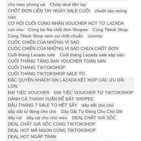
cho meo phong ue
Chớp deal liền tay
CHỐT ĐƠN LIỀN TAY NGÀY SALE CUỐI
chuột cào móng
ciao
CƠ HỘI CUỐI CÙNG NHẬN VOUCHER HOT TỪ LAZADA
cún miu
Cùng bé Na chốt đơn Shopee
Cùng Tiktok Shop
Cùng Tiktok Shop xem vui chốt chuẩn
cunmiu
CUỘC CHIẾN CỦA NHỮNG VÌ SAO
CUỘC CHIẾN CỦA NHỮNG VÌ SAO CHƯA CHỐT ĐƠN
Cuối tháng Lazada sale
Cuối tháng Lazada sale sập sàn
CUỐI THÁNG TẶNG BẠN VOUCHER TOÀN SÀN
CUỐI THÁNG TIKTOKSHOP
CUỐI THÁNG TIKTOKSHOP SALE TO
ĐẶC QUYỀN KHÁCH XỊN LAZADA KẾT HỢP CÁC ƯU ĐÃI
LỚN
ĐẠI TIỆC VOUCHER
ĐẠI TIỆC VOUCHER TỪ TIKTOKSHOP
DÀNH CẢ THANH XUÂN ĐỂ ĐẶT SHOPEE
ĐẦU THÁNG 7 SALE TO HẾT SẨY
dây dắt cho chó
dây dắt tự động cho chó
Dây Dắt Tự Động Cho Chó Diil
dây rút
dây rút cho chó mèo
DEAL CHẤT GIÁ SỐC
DEAL CHẤT GIÁ SỐC CÙNG TIKTOKSHOP
DEAL HOT MÃ NGON CÙNG TIKTOKSHOP
DEAL HOT NGẬP TRÀN