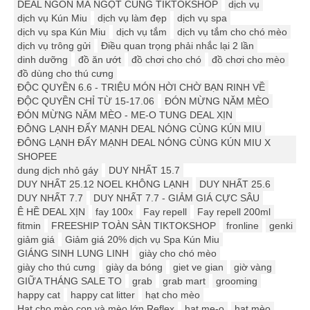
DEAL NGON MÃ NGỌT CÙNG TIKTOKSHOP
dịch vụ
dịch vụ Kún Miu
dịch vụ làm đẹp
dịch vụ spa
dịch vụ spa Kún Miu
dịch vụ tắm
dịch vụ tắm cho chó mèo
dịch vụ trông gửi
Điều quan trọng phải nhắc lại 2 lần
dinh dưỡng
đồ ăn ướt
đồ chơi cho chó
đồ chơi cho mèo
đồ dùng cho thú cưng
ĐỘC QUYỀN 6.6 - TRIỆU MÓN HỜI CHỜ BẠN RINH VỀ
ĐỘC QUYỀN CHỈ TỪ 15-17.06
ĐÓN MỪNG NĂM MÈO
ĐÓN MỪNG NĂM MÈO - ME-O TUNG DEAL XỊN
ĐÔNG LẠNH ĐẨY MẠNH DEAL NÓNG CÙNG KÚN MIU
ĐÔNG LẠNH ĐẨY MẠNH DEAL NÓNG CÙNG KÚN MIU X
SHOPEE
dung dịch nhỏ gáy
DUY NHẤT 15.7
DUY NHẤT 25.12 ️️NOEL KHÔNG LẠNH
DUY NHẤT 25.6
DUY NHẤT 7.7
DUY NHẤT 7.7 - GIẢM GIÁ CỰC SÂU
Ê HỀ DEAL XỊN
fay 100x
Fay repell
Fay repell 200ml
fitmin
FREESHIP TOÀN SÀN TIKTOKSHOP
fronline
genki
giảm giá
Giảm giá 20% dịch vụ Spa Kún Miu
GIÁNG SINH LUNG LINH
giày cho chó mèo
giày cho thú cưng
giày da bóng
giet ve gian
giờ vàng
GIỮA THÁNG SALE TO
grab
grab mart
grooming
happy cat
happy cat litter
hạt cho mèo
Hạt cho mèo con và mèo lớn Reflex
hạt me-o
hạt mèo