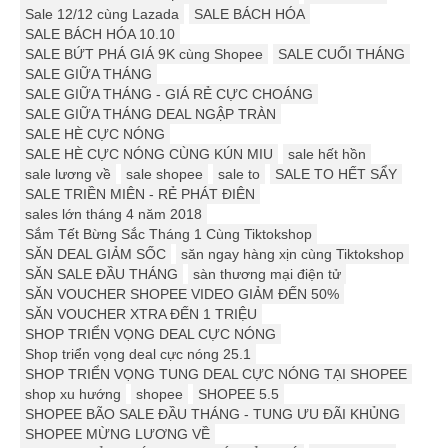
Sale 12/12 cùng Lazada
SALE BÁCH HÓA
SALE BÁCH HÓA 10.10
SALE BỨT PHÁ GIÁ 9K cùng Shopee
SALE CUỐI THÁNG
SALE GIỮA THÁNG
SALE GIỮA THÁNG - GIÁ RẺ CỰC CHOÁNG
SALE GIỮA THÁNG DEAL NGẬP TRÀN
SALE HÈ CỰC NÓNG
SALE HÈ CỰC NÓNG CÙNG KÚN MIU
sale hết hồn
sale lương về
sale shopee
sale to
SALE TO HẾT SẨY
SALE TRIỀN MIÊN - RẺ PHÁT ĐIÊN
sales lớn tháng 4 năm 2018
Sắm Tết Bừng Sắc Tháng 1 Cùng Tiktokshop
SĂN DEAL GIẢM SỐC
săn ngay hàng xịn cùng Tiktokshop
SĂN SALE ĐẦU THÁNG
sàn thương mại điện tử
SĂN VOUCHER SHOPEE VIDEO GIẢM ĐẾN 50%
SĂN VOUCHER XTRA ĐẾN 1 TRIỆU
SHOP TRIỂN VỌNG DEAL CỰC NÓNG
Shop triển vọng deal cực nóng 25.1
SHOP TRIỂN VỌNG TUNG DEAL CỰC NÓNG TẠI SHOPEE
shop xu hướng
shopee
SHOPEE 5.5
SHOPEE BÃO SALE ĐẦU THÁNG - TUNG ƯU ĐÃI KHỦNG
SHOPEE MỪNG LƯƠNG VỀ