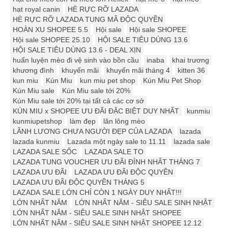
hạt royal canin
HÈ RỰC RỠ LAZADA
HÈ RỰC RỠ LAZADA TUNG MÃ ĐỘC QUYỀN
HOÀN XU SHOPEE 5.5
Hội sale
Hội sale SHOPEE
Hội sale SHOPEE 25.10
HỘI SALE TIÊU DÙNG 13.6
HỘI SALE TIÊU DÙNG 13.6 - DEAL XỊN
huấn luyện mèo đi vệ sinh vào bồn cầu
inaba
khai trương
khương đình
khuyến mãi
khuyến mãi tháng 4
kitten 36
kun miu
Kún Miu
kun miu pet shop
Kún Miu Pet Shop
Kún Miu sale
Kún Miu sale tới 20%
Kún Miu sale tới 20% tại tất cả các cơ sở
KÚN MIU x SHOPEE ƯU ĐÃI ĐẶC BIỆT DUY NHẤT
kunmiu
kunmiupetshop
làm đẹp
lăn lông mèo
LÃNH LƯƠNG CHƯA NGƯỜI ĐẸP CỦA LAZADA
lazada
lazada kunmiu
Lazada một ngày sale to 11.11
lazada sale
LAZADA SALE SỐC
LAZADA SALE TO
LAZADA TUNG VOUCHER ƯU ĐÃI ĐỈNH NHẤT THÁNG 7
LAZADA ƯU ĐÃI
LAZADA ƯU ĐÃI ĐỘC QUYỀN
LAZADA ƯU ĐÃI ĐỘC QUYỀN THÁNG 5
LAZADA SALE LỚN CHỈ CÒN 1 NGÀY DUY NHẤT!!!
LỚN NHẤT NĂM
LỚN NHẤT NĂM - SIÊU SALE SINH NHẬT
LỚN NHẤT NĂM - SIÊU SALE SINH NHẬT SHOPEE
LỚN NHẤT NĂM - SIÊU SALE SINH NHẬT SHOPEE 12.12