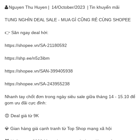
Nguyen Thu Huyen
|
14/October/2023
|
Tin khuyến mãi
TUNG NGHÌN DEAL SALE - MUA GÌ CŨNG RẺ CÙNG SHOPEE
👉 Săn ngay deal hời:
https://shopee.vn/SA-21180592
https://shp.ee/n5z3ibm
https://shopee.vn/SAN-399405938
https://shopee.vn/SA-243955238
Nhanh tay chốt đơn trong ngày siêu sale giữa tháng 14 - 15.10 để
gom ưu đãi cực đỉnh:
😍 Deal giá từ 9K
💎 Gian hàng giá cạnh tranh từ Top Shop mạng xã hội