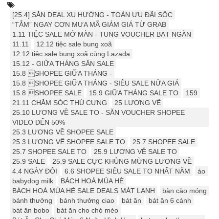
[25.4] ️️SĂN DEAL XU HƯỚNG - TOÀN ƯU ĐÃI SỐC
“TẮM” NGAY CƠN MƯA MÃ GIẢM GIÁ TỪ GRAB
1.11 TIỆC SALE MỞ MÀN - TUNG VOUCHER BẠT NGÀN
11.11
12.12 tiệc sale bung xoã
12.12 tiệc sale bung xoã cùng Lazada
15.12 - GIỮA THÁNG SĂN SALE
15.8 SHOPEE GIỮA THÁNG -
15.8 SHOPEE GIỮA THÁNG - SIÊU SALE NỬA GIÁ
15.8 SHOPEE SALE
15.9 ️GIỮA THÁNG SALE TO
159
21.11 CHĂM SÓC THÚ CƯNG
25 LƯƠNG VỀ
25.10 LƯƠNG VỀ SALE TO - SĂN VOUCHER SHOPEE
VIDEO ĐẾN 50%
25.3 LƯƠNG VỀ SHOPEE SALE
25.3 LƯƠNG VỀ SHOPEE SALE TO
25.7 SHOPEE SALE
25.7 SHOPEE SALE TO
25.9 LƯƠNG VỀ SALE TO
25.9 SALE
25.9 SALE CỰC KHỦNG MỪNG LƯƠNG VỀ
4.4 NGÀY ĐÔI
6.6 SHOPEE SIÊU SALE TO NHẤT NĂM
áo
babydog milk
BÁCH HOÁ MÙA HÈ
BÁCH HOÁ MÙA HÈ SALE DEALS MÁT LẠNH
bàn cào móng
bánh thưởng
bánh thưởng ciao
bát ăn
bát ăn 6 cánh
bát ăn bobo
bát ăn cho chó mèo