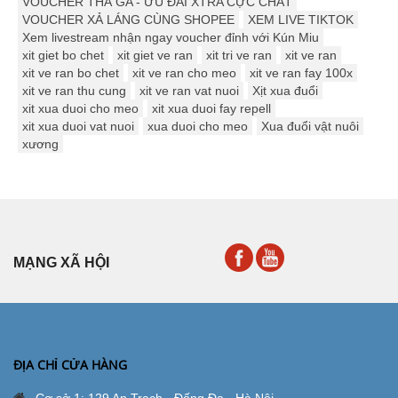
VOUCHER THẢ GA - ƯU ĐÃI XTRA CỰC CHẤT
VOUCHER XẢ LÁNG CÙNG SHOPEE
XEM LIVE TIKTOK
Xem livestream nhận ngay voucher đỉnh với Kún Miu
xit giet bo chet
xit giet ve ran
xit tri ve ran
xit ve ran
xit ve ran bo chet
xit ve ran cho meo
xit ve ran fay 100x
xit ve ran thu cung
xit ve ran vat nuoi
Xịt xua đuổi
xit xua duoi cho meo
xit xua duoi fay repell
xit xua duoi vat nuoi
xua duoi cho meo
Xua đuổi vật nuôi
xương
MẠNG XÃ HỘI
ĐỊA CHỈ CỬA HÀNG