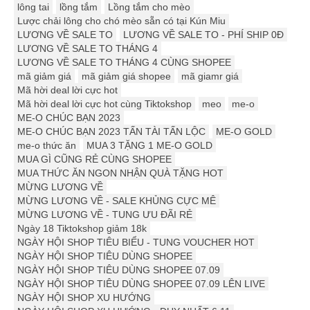
lông tai
lồng tắm
Lồng tắm cho mèo
Lược chải lông cho chó mèo sẵn có tại Kún Miu
LƯƠNG VỀ SALE TO
LƯƠNG VỀ SALE TO - PHÍ SHIP 0Đ
LƯƠNG VỀ SALE TO THÁNG 4
LƯƠNG VỀ SALE TO THÁNG 4 CÙNG SHOPEE
mã giảm giá
mã giảm giá shopee
mã giamr giá
Mã hời deal lời cực hot
Mã hời deal lời cực hot cùng Tiktokshop
meo
me-o
ME-O CHÚC BẠN 2023
ME-O CHÚC BẠN 2023 TẤN TÀI TẤN LỘC
ME-O GOLD
me-o thức ăn
MUA 3 TẶNG 1 ME-O GOLD
MUA GÌ CŨNG RẺ CÙNG SHOPEE
MUA THỨC ĂN NGON NHẬN QUÀ TẶNG HOT
MỪNG LƯƠNG VỀ
MỪNG LƯƠNG VỀ - SALE KHỦNG CỰC MÊ
MỪNG LƯƠNG VỀ - TUNG ƯU ĐÃI RẺ
Ngày 18 Tiktokshop giảm 18k
NGÀY HỘI SHOP TIÊU BIỂU - TUNG VOUCHER HOT
NGÀY HỘI SHOP TIÊU DÙNG SHOPEE
NGÀY HỘI SHOP TIÊU DÙNG SHOPEE 07.09
NGÀY HỘI SHOP TIÊU DÙNG SHOPEE 07.09 LÊN LIVE
NGÀY HỘI SHOP XU HƯỚNG