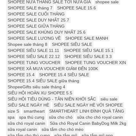
SHOPEE NỬA THÁNG SALE TỚI NỬA GIÁ
shopee sale
SHOPEE SALE tháng 7
SHOPEE SALE 15.6
SHOPEE SALE CUỐI THÁNG
SHOPEE SALE DUY NHẤT 25.7
SHOPEE SALE GIỮA THÁNG
SHOPEE SALE KHỦNG DUY NHẤT 25.6
SHOPEE SALE LƯƠNG VỀ
SHOPEE SALE MẠNH
Shopee sale tháng 8
SHOPEE SIÊU SALE
SHOPEE SIÊU SALE 11.11
SHOPEE SIÊU SALE 15.1
SHOPEE SIÊU SALE 22.12
SHOPEE SIÊU SALE 3.3
SHOPEE TUNG VOUCHER
SHOPEE TUNG VOUCHER XỊN
SHOPEE XẢ MƯA VOUCHER GIẢM ĐẾN 100K
SHOPEE 15.4
SHOPEE 15.4 SIÊU SALE
SHOPEE 15.4 SIÊU SALE giữa tháng
ShopeeGifts siêu sale tháng 4
SIÊU HỘI HOÀN XU SHOPEE 5.5
SIÊU HỘI TIÊU DÙNG - TÂN NIÊN KHỞI SẮC
siêu sale
SIÊU SALE NGÀY HÈ
SIÊU SALE NGÀY HÈ VỚI SHOPEE
size S
smartheart
SMARTHEART LINH ĐÌNH QUÀ TẶNG
spa
spa thú cưng
sữa cho chó
sữa cho chó royal canin
sữa chó royal canin
Sữa chó Royal Canin BabyDog Milk 2kg
sữa royal canin
sữa tắm cho chó mèo
sữa tắm cho thú cưng
sữa tắm mỹ
sữa tắm mỹ ppp