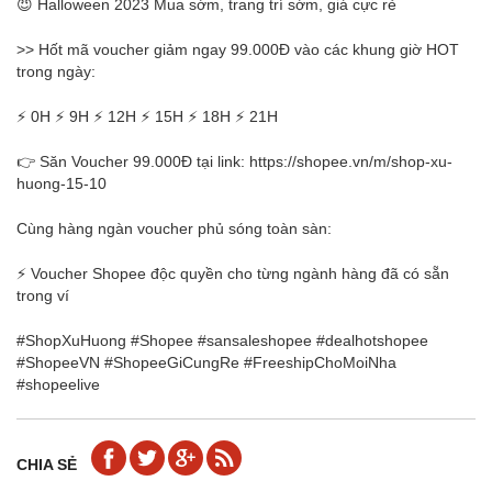
😈 Halloween 2023 Mua sớm, trang trí sớm, giá cực rẻ
>> Hốt mã voucher giảm ngay 99.000Đ vào các khung giờ HOT
trong ngày:
⚡ 0H ⚡ 9H ⚡ 12H ⚡ 15H ⚡ 18H ⚡ 21H
👉 Săn Voucher 99.000Đ tại link: https://shopee.vn/m/shop-xu-
huong-15-10
Cùng hàng ngàn voucher phủ sóng toàn sàn:
⚡ Voucher Shopee độc quyền cho từng ngành hàng đã có sẵn
trong ví
#ShopXuHuong #Shopee #sansaleshopee #dealhotshopee
#ShopeeVN #ShopeeGiCungRe #FreeshipChoMoiNha
#shopeelive
CHIA SẺ