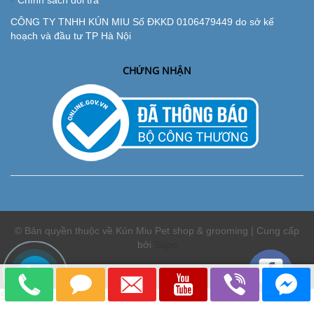
Chính sách đổi trả
CÔNG TY TNHH KÚN MIU Số ĐKKD 0106479449 do sở kế
hoạch và đầu tư TP Hà Nội
CHỨNG NHẬN
© Bản quyền thuộc về Kún Miu Pet shop & grooming | Cung cấp
bởi
Sapo
So sánh