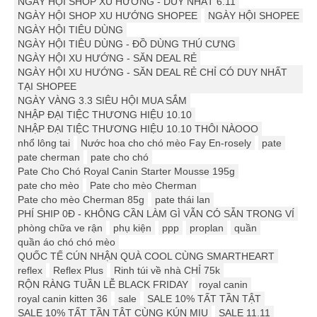
NGÀY HỘI SHOP XU HƯỚNG - DUY NHẤT 6.11
NGÀY HỘI SHOP XU HƯỚNG SHOPEE
NGÀY HỘI SHOPEE
NGÀY HỘI TIÊU DÙNG
NGÀY HỘI TIÊU DÙNG - ĐỒ DÙNG THÚ CƯNG
NGÀY HỘI XU HƯỚNG - SĂN DEAL RẺ
NGÀY HỘI XU HƯỚNG - SĂN DEAL RẺ CHỈ CÓ DUY NHẤT
TẠI SHOPEE
NGÀY VÀNG 3.3 SIÊU HỘI MUA SẮM
NHẬP ĐẠI TIỆC THƯƠNG HIỆU 10.10
NHẬP ĐẠI TIỆC THƯƠNG HIỆU 10.10 THÔI NÀOOO
nhổ lông tai
Nước hoa cho chó mèo Fay En-rosely
pate
pate cherman
pate cho chó
Pate Cho Chó Royal Canin Starter Mousse 195g
pate cho mèo
Pate cho mèo Cherman
Pate cho mèo Cherman 85g
pate thái lan
PHÍ SHIP 0Đ - KHÔNG CẦN LÀM GÌ VẪN CÓ SẴN TRONG VÍ
phòng chữa ve rận
phụ kiện
ppp
proplan
quần
quần áo chó chó mèo
QUỐC TẾ CÚN NHẬN QUÀ COOL CÙNG SMARTHEART
reflex
Reflex Plus
Rinh túi về nhà CHỈ 75k
RỘN RÀNG TUẦN LỄ BLACK FRIDAY
royal canin
royal canin kitten 36
sale
SALE 10% TẤT TẦN TẬT
SALE 10% TẤT TẦN TẬT CÙNG KÚN MIU
SALE 11.11